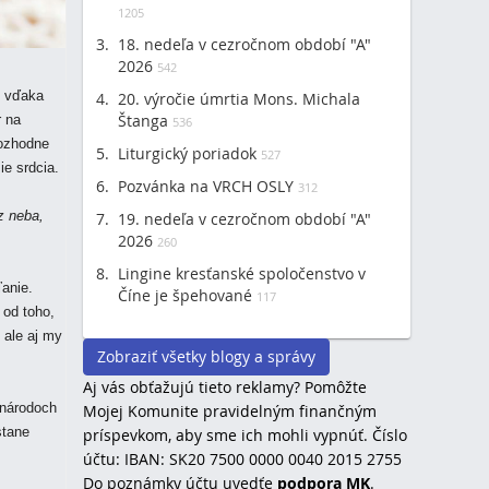
1205
18. nedeľa v cezročnom období "A"
2026
542
j vďaka
20. výročie úmrtia Mons. Michala
Štanga
r na
536
rozhodne
Liturgický poriadok
527
ie srdcia.
Pozvánka na VRCH OSLY
312
z
neba
,
19. nedeľa v cezročnom období "A"
2026
260
Lingine kresťanské spoločenstvo v
ľanie.
Číne je špehované
117
 od toho,
, ale aj my
Zobraziť všetky blogy a správy
Aj vás obťažujú tieto reklamy? Pomôžte
 národoch
Mojej Komunite pravidelným finančným
stane
príspevkom, aby sme ich mohli vypnúť. Číslo
účtu: IBAN: SK20 7500 0000 0040 2015 2755
Do poznámky účtu uvedťe
podpora MK
.