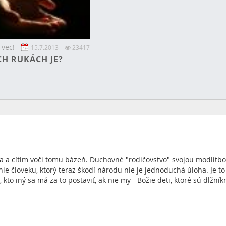
 vec!
15.7.2013
23417
CH RUKÁCH JE?
va a cítim voči tomu bázeň. Duchovné "rodičovstvo" svojou modlitb
e človeku, ktorý teraz škodí národu nie je jednoduchá úloha. Je to
, kto iný sa má za to postaviť, ak nie my - Božie deti, ktoré sú dlžník