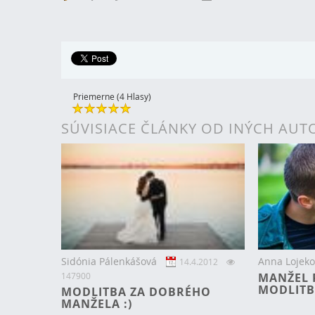
Priemerne (4 Hlasy)
SÚVISIACE ČLÁNKY OD INÝCH AU
Sidónia Pálenkášová
Anna Lojeko
14.4.2012
147900
MANŽEL 
MODLIT
MODLITBA ZA DOBRÉHO
MANŽELA :)