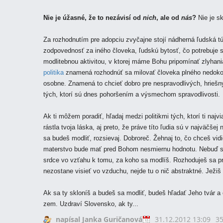
Nie je úžasné, že to nezávisí od
nich
, ale od
nás
?
Nie je s
Za rozhodnutím pre adopciu zvyčajne stojí nádherná ľudská túž
zodpovednosť za iného človeka, ľudskú bytosť, čo potrebuje star
modlitebnou aktivitou, v ktorej máme Bohu pripomínať zlyhania 
politika
znamená rozhodnúť sa milovať človeka plného nedokon
osobne. Znamená to chcieť dobro pre nespravodlivých, hriešny
tých, ktorí sú dnes pohoršením a výsmechom spravodlivosti.
Ak ti môžem poradiť, hľadaj medzi politikmi tých, ktorí ti naj
rástla tvoja láska, aj preto, že práve títo ľudia sú v najväčše
sa budeš modliť, rozsievaj. Dobroreč. Žehnaj to, čo chceš vid
materstvo bude mať pred Bohom nesmiernu hodnotu. Nebuď sk
srdce vo vzťahu k tomu, za koho sa modlíš. Rozhoduješ sa prij
nezostane visieť vo vzduchu, nejde tu o nič abstraktné. Ježiš 
Ak sa ty skloníš a budeš sa modliť, budeš hľadať Jeho tvár a 
zem. Uzdraví Slovensko, ak ty...
napísal Janka Guričanová
31.12.2012 13:09
35