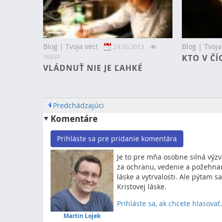
Blog | Tvoja vec!
Blog | Tvoja
29.10.2013
16831
KTO V ČÍ
VLÁDNUŤ NIE JE ĽAHKÉ
Predchádzajúci
Komentáre
Prihláste sa pre pridanie komentára
Je to pre mňa osobne silná výz
za ochranu, vedenie a požehnani
láske a vytrvalosti. Ale pýtam sa
Kristovej láske.
Prihláste sa, ak chcete hlasovať.
Martin Lojek