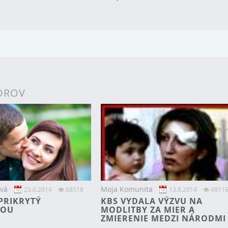
TOROV
vá
Moja Komunita
23.6.2014
68518
13.8.2014
4911
PRIKRYTÝ
KBS VYDALA VÝZVU NA
BOU
MODLITBY ZA MIER A
ZMIERENIE MEDZI NÁRODMI