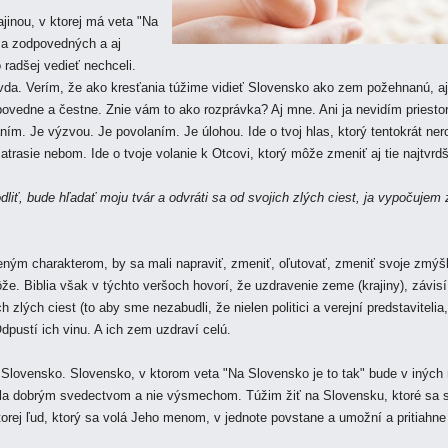
jinou, v ktorej má veta "Na
v a zodpovedných a aj
adšej vedieť nechceli.
ravda. Verím, že ako kresťania túžime vidieť Slovensko ako zem požehnanú, a
povedne a čestne. Znie vám to ako rozprávka? Aj mne. Ani ja nevidím priesto
ním. Je výzvou. Je povolaním. Je úlohou. Ide o tvoj hlas, ktorý tentokrát ne
atrasie nebom. Ide o tvoje volanie k Otcovi, ktorý môže zmeniť aj tie najtvrdš
iť, bude hľadať moju tvár a odvráti sa od svojich zlých ciest, ja
vypočujem
riveným charakterom, by sa mali napraviť, zmeniť, oľutovať, zmeniť svoje zmýš
že. Biblia však v týchto veršoch hovorí, že uzdravenie zeme (krajiny), závisí
ch zlých ciest (to aby sme nezabudli, že nielen politici a verejní predstavitelia
pustí ich vinu. A ich zem uzdraví celú.
vé Slovensko. Slovensko, v ktorom veta "Na Slovensko je to tak" bude v iných
ola dobrým svedectvom a nie výsmechom. Túžim žiť na Slovensku, ktoré sa 
orej ľud, ktorý sa volá Jeho menom, v jednote povstane a umožní a pritiahne