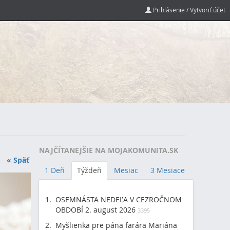
Prihlásenie / Vytvoriť účet
NAJČÍTANEJŠIE NA MOJAKOMUNITA.SK
« Späť
1 Deň
Týždeň
Mesiac
3 Mesiace
OSEMNÁSTA NEDEĽA V CEZROČNOM
OBDOBÍ 2. august 2026
3395
Myšlienka pre pána farára Mariána