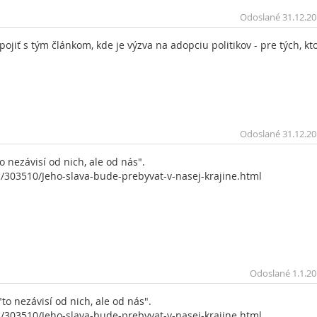
Odoslané 31.12.20
pojiť s tým článkom, kde je výzva na adopciu politikov - pre tých, kto
Odoslané 31.12.20
 nezávisí od nich, ale od nás".
c/303510/Jeho-slava-bude-prebyvat-v-nasej-kra
­jine.html
Odoslané 1.1.20
to nezávisí od nich, ale od nás".
c/303510/Jeho-slava-bude-prebyvat-v-nasej-kra
­jine.html