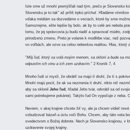
Iste sme už mnohí premýšľali nad tým, prečo je Slovensko kra
Slovensku je to tak" až príliš trpkú príchuť. Hľadáme vinníko
vďaka médiám sa dozvedáme o veciach, ktoré by sme možno r
Samozrejme, ešte lepšie by bolo, ak by to celé ani nebola p
tomu, že jej správcovia ju budú riadiť a spravovať múdro, zod
prirodzenú zmenu. Preto je volanie k modlitbe viac, než pozva
vo voľbách, ale ozve sa celou nebeskou realitou. Hlas, ktorý z
"
M
ôj ľud, ktorý sa volá mojím menom, sa skloní a bude sa modl
odpustím ich vinu a ich zem uzdravím.
" 2 Kroník 7, 4
Mnoho ľudí si myslí, že obrátiť sa majú tí druhí, že tí s pok
Mnohí majú pocit, že ak sa nezmenia tí druhí, nikto nič nezmô
aby sa sklonil
Jeho ľud
, hľadal Jeho tvár, odvrátil sa od svoji
sami potrebujeme pokánie). Takýto ľud On vypočuje z neba. Od
Neviem, v akej krajine chcete žiť vy, ale ja chcem vidieť no
vzbudzovať bázeň a úctu voči Bohu. Chcem, aby táto veta b
svedectvom o Božej dobrote. Nech je Slovensko krajinou, v kt
uzdravenie svojej krajiny.