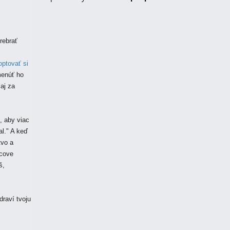
rebrať
ptovať si
menúť ho
aj za
, aby viac
al." A keď
tvo a
tcove
š,
draví tvoju