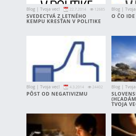
Blog | Tvoja vec!
Blog | Tvoja
22.7.2014
12685
SVEDECTVÁ Z LETNÉHO
O ČO ID
KEMPU KRESŤAN V POLITIKE
Blog | Tvoja vec!
Blog | Tvoja
4.3.2014
24402
PÔST OD NEGATIVIZMU
SLOVENS
(HĽADÁM
TVOJA VE