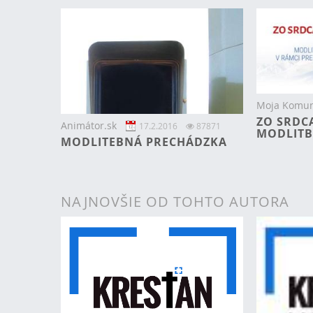
Moja Komun
ZO SRDC
Animátor.sk
17.2.2016
87871
MODLITB
MODLITEBNÁ PRECHÁDZKA
NAJNOVŠIE OD TOHTO AUTORA