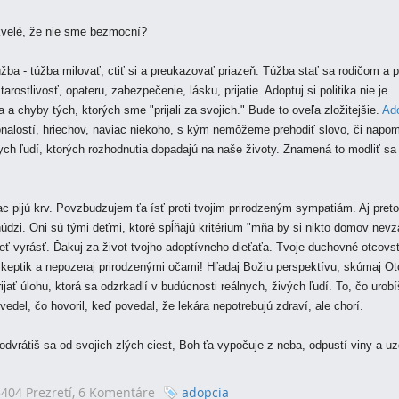
kvelé, že nie sme bezmocní?
ba - túžba milovať, ctiť si a preukazovať priazeň. Túžba stať sa rodičom a p
ostlivosť, opateru, zabezpečenie, lásku, prijatie. Adoptuj si politika nie je
a chyby tých, ktorých sme "prijali za svojich." Bude to oveľa zložitejšie.
Ado
alostí, hriechov, naviac niekoho, s kým nemôžeme prehodiť slovo, či napo
ch ľudí, ktorých rozhodnutia dopadajú na naše životy. Znamená to modliť sa 
viac pijú krv. Povzbudzujem ťa ísť proti tvojim prirodzeným sympatiám. Aj preto
j núdzi. Oni sú tými deťmi, ktoré spĺňajú kritérium "mňa by si nikto domov nevz
ieť vyrásť. Ďakuj za život tvojho adoptívneho dieťaťa. Tvoje duchovné otcovs
eptik a nepozeraj prirodzenými očami! Hľadaj Božiu perspektívu, skúmaj O
ať úlohu, ktorá sa odzrkadlí v budúcnosti reálnych, živých ľudí. To, čo urobí
vedel, čo hovoril, keď povedal, že lekára nepotrebujú zdraví, ale chorí.
odvrátiš sa od svojich zlých ciest, Boh ťa vypočuje z neba, odpustí viny a uz
404 Prezretí,
6 Komentáre
adopcia