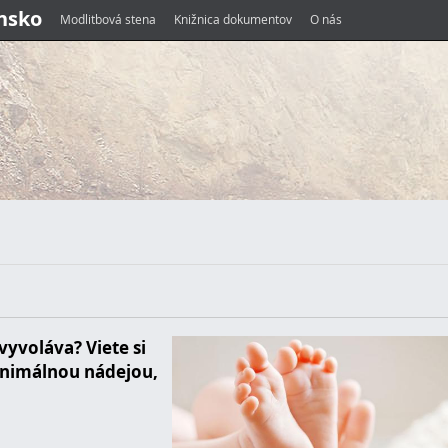
ensko
Modlitbová stena
Knižnica dokumentov
O nás
yvoláva? Viete si
minimálnou nádejou,