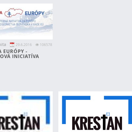
ita
29.6.2016
106578
A EURÓPY -
OVÁ INICIATÍVA