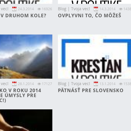
 vec!
Blog | Tvoja vec!
24.3.2014
16926
14.3.2014
143
E V DRUHOM KOLE?
OVPLYVNI TO, ČO MÔŽEŠ
 vec!
Blog | Tvoja vec!
28.1.2014
17127
13.1.2014
153
KO V ROKU 2014
PÄTNÁSŤ PRE SLOVENSKO
E ÚMYSLY PRE
C!)