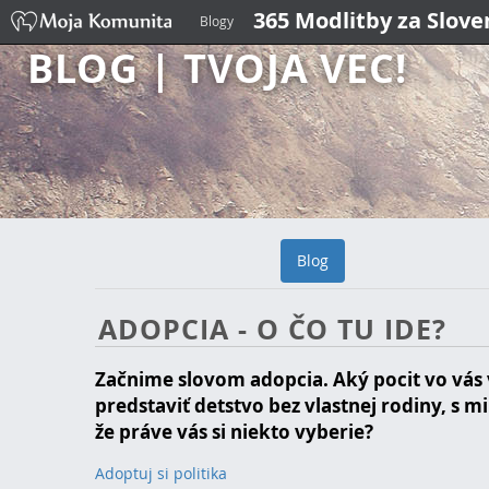
365 Modlitby za Slov
Blogy
BLOG | TVOJA VEC!
Blog
ADOPCIA - O ČO TU IDE?
Začnime slovom adopcia. Aký pocit vo vás v
predstaviť detstvo bez vlastnej rodiny, s 
že práve vás si niekto vyberie?
Adoptuj si politika