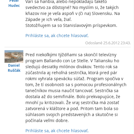
Peter
Vari sa hanbia, alebo nepokladajú takéto
Hudec
svedectvo za dôstojné? No myslím si, že takých
kňazov nie je veľa aspoň v (či na) Slovensku. Na
Západe je ich veľa, žiaľ.
Stotožňujem sa so Stanislavovým príspevkom.
Prihláste sa, ak chcete hlasovať.
Vrc
Odoslané 25.6.2012 23:43.
Pred niekoľkými týždňami sa skončil televízny
program Ballando con Le Stelle. V Taliansku ho
Daniel
sledujú desiatky milónov divákov. Tento rok sa
Ruščák
zúčastnila aj rehoľná sestrička, ktorá pred pár
rokmi vyhrala spevácku súťaž. Program spočíva v
tom, že tí osobnosti sa s pomocou profesionálnych
tanečníkov musia naučiť tancovať. Sestrička sa
dostala až do semifinále. Bolo prekvapujúce, že
mnohí ju kritizovali. Že vraj sestrička má zostať
zatvorená v kláštore a pod. Pritom tam bola so
súhlasom svojich predstavených a skutočne si
počínala veľmi dobre.
Prihláste sa, ak chcete hlasovať.