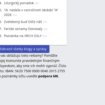
Liturgický poriadok
367
18. nedeľa v cezročnom období "A"
2026
344
Zvelebený buď Otče náš
337
Farske oznamy Donovaly
226
Pozvánka na VRCH OSLY
204
Zobraziť všetky blogy a správy
 vás obťažujú tieto reklamy? Pomôžte
jej Komunite pravidelným finančným
íspevkom, aby sme ich mohli vypnúť. Číslo
tu: IBAN: SK20 7500 0000 0040 2015 2755
o poznámky účtu uvedťe
podpora MK
.