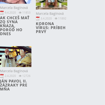
Marcela Bagínová
9.4.2020
11853
Marcela Bagínová
AK CHCEŠ MAŤ
3.4.2020
11892
ZO SYNA
KORONA
KŇAZA,
VÍRUS: PRÍBEH
POROĎ HO
PRVÝ
DNES
Marcela Bagínová
2.4.2020
12726
JÁN PAVOL II.
ZÁZRAKY PRE
MŇA