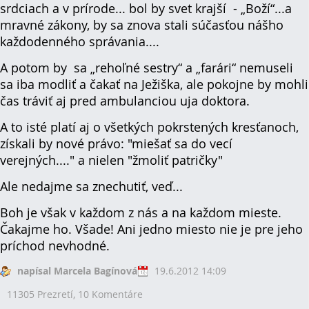
srdciach a v prírode... bol by svet krajší - „Boží“...a
mravné zákony, by sa znova stali súčasťou nášho
každodenného správania....
A potom by sa „rehoľné sestry“ a „farári“ nemuseli
sa iba modliť a čakať na Ježiška, ale pokojne by mohli
čas tráviť aj pred ambulanciou uja doktora.
A to isté platí aj o všetkých pokrstených kresťanoch,
získali by nové právo: "miešať sa do vecí
verejných...." a nielen "žmoliť patričky"
Ale nedajme sa znechutiť, veď...
Boh je však v každom z nás a na každom mieste.
Čakajme ho. Všade! Ani jedno miesto nie je pre jeho
príchod nevhodné.
napísal Marcela Bagínová
19.6.2012 14:09
11305 Prezretí,
10 Komentáre