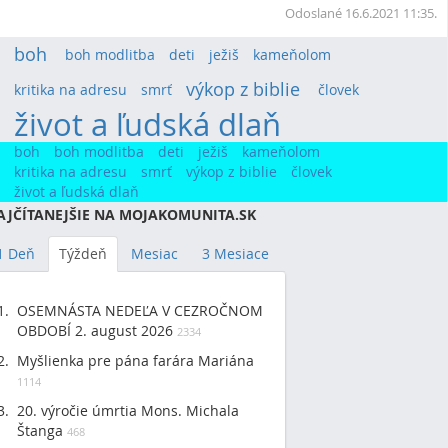
Odoslané 16.6.2021 11:35.
boh
(24)
boh modlitba
(7)
deti
(14)
ježiš
(9)
kameňolom
(7)
výkop z biblie
(20)
kritika na adresu
(9)
smrť
(11)
človek
(8)
život a ľudská dlaň
(78)
boh
boh modlitba
deti
ježiš
kameňolom
kritika na adresu
smrť
výkop z biblie
človek
život a ľudská dlaň
AJČÍTANEJŠIE NA MOJAKOMUNITA.SK
1 Deň
Týždeň
Mesiac
3 Mesiace
OSEMNÁSTA NEDEĽA V CEZROČNOM
OBDOBÍ 2. august 2026
2334
Myšlienka pre pána farára Mariána
1114
20. výročie úmrtia Mons. Michala
Štanga
468