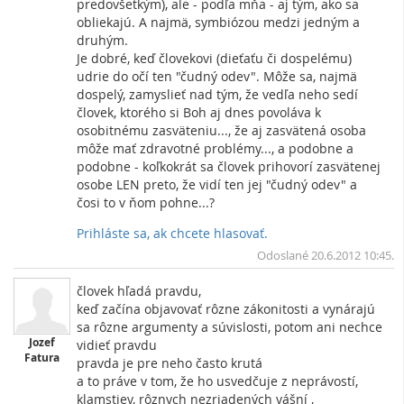
predovšetkým), ale - podľa mňa - aj tým, ako sa
obliekajú. A najmä, symbiózou medzi jedným a
druhým.
Je dobré, keď človekovi (dieťaťu či dospelému)
udrie do očí ten "čudný odev". Môže sa, najmä
dospelý, zamyslieť nad tým, že vedľa neho sedí
človek, ktorého si Boh aj dnes povoláva k
osobitnému zasväteniu..., že aj zasvätená osoba
môže mať zdravotné problémy..., a podobne a
podobne - koľkokrát sa človek prihovorí zasvätenej
osobe LEN preto, že vidí ten jej "čudný odev" a
čosi to v ňom pohne...?
Prihláste sa, ak chcete hlasovať.
Vrc
Odoslané 20.6.2012 10:45.
človek hľadá pravdu,
keď začína objavovať rôzne zákonitosti a vynárajú
sa rôzne argumenty a súvislosti, potom ani nechce
Jozef
vidieť pravdu
Fatura
pravda je pre neho často krutá
a to práve v tom, že ho usvedčuje z neprávostí,
klamstiev, rôznych nezriadených vášní ,