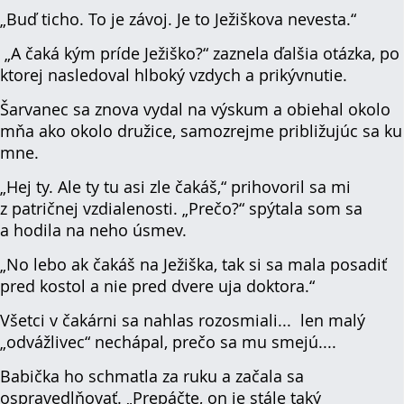
„Buď ticho. To je závoj. Je to Ježiškova nevesta.“
„A čaká kým príde Ježiško?“ zaznela ďalšia otázka, po
ktorej nasledoval hlboký vzdych a prikývnutie.
Šarvanec sa znova vydal na výskum a obiehal okolo
mňa ako okolo družice, samozrejme približujúc sa ku
mne.
„Hej ty. Ale ty tu asi zle čakáš,“ prihovoril sa mi
z patričnej vzdialenosti. „Prečo?“ spýtala som sa
a hodila na neho úsmev.
„No lebo ak čakáš na Ježiška, tak si sa mala posadiť
pred kostol a nie pred dvere uja doktora.“
Všetci v čakárni sa nahlas rozosmiali... len malý
„odvážlivec“ nechápal, prečo sa mu smejú....
Babička ho schmatla za ruku a začala sa
ospravedlňovať. „Prepáčte, on je stále taký