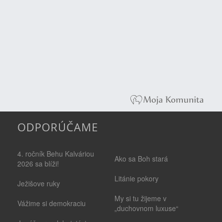
ODPORÚČAME
4. ročník Behu Kalváriou
Ako sa Boh stará
2026 sa blíži!
Litánie pokory
Ježišove ruky
My si tu žijeme v
Vážime si demokraciu
„duchovnom luxuse“