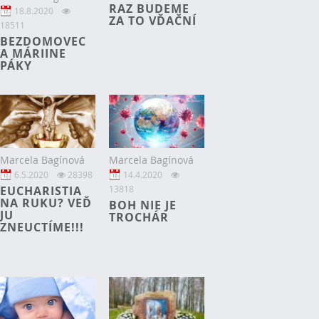
RAZ BUDEME
18.8.2020
ZA TO VĎAČNÍ
18511
BEZDOMOVEC
A MÁRIINE
PÁKY
Marcela Bagínová
Marcela Bagínová
6.5.2020
28398
14.4.2020
EUCHARISTIA
13818
NA RUKU? VEĎ
BOH NIE JE
JU
TROCHÁR
ZNEUCTÍME!!!