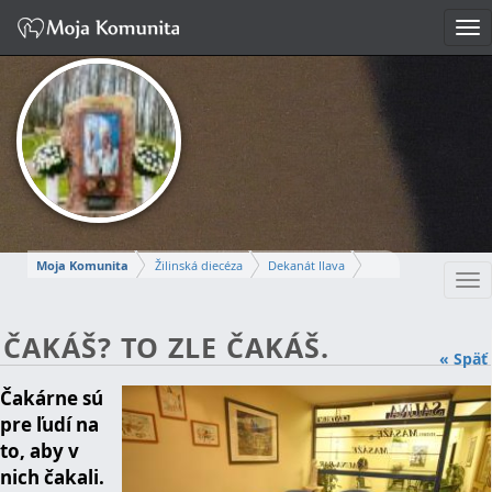
Tog
nav
Moja Komunita
Žilinská diecéza
Dekanát Ilava
Tog
Farnosť Ilava
nav
MARCELA
ČAKÁŠ? TO ZLE ČAKÁŠ.
« Späť
Čakárne sú
Napísať správu
pre ľudí na
to, aby v
nich čakali.