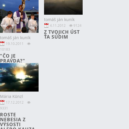
tomáš ján kuník
4.11.2012
9124
Z TVOJICH ÚST
ŤA SÚDIM
tomáš ján kuník
19.10.2011
10183
"ČO JE
PRAVDA?"
Mária Künzl
17.12.2012
9331
ROSTE
NEBESIA Z
VÝSOSTI