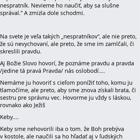
nespratník. Nevieme ho naučiť, aby sa slušne
správal.“ A zmizla dole schodmi.
Na svete je veľa takých „nespratníkov“, ale nie preto,
že sú nevychovaní, ale preto, že sme im zamlčali, či
skreslili pravdu.
Aj Božie Slovo hovorí, že poznáme pravdu a pravda
/jedine tá pravá Pravda/ nás oslobodí....
Nemáme ju hovoriť s cieľom ponížiť toho, komu ju
tlamočíme, ale preto, aby sme znova získali
brata, či
sestru pre správnu vec. Hovorme ju vždy s láskou,
rovnako ako Ježiš
Keby....
Keby sme nehovorili iba o tom. že Boh prebýva
v kostole, ale naučili sa ho hľadať aj v ľudských