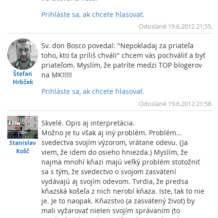
Prihláste sa, ak chcete hlasovať.
Vrc
Odoslané 19.6.2012 21:55.
Sv. don Bosco povedal: "Nepokladaj za priateľa
toho, kto ťa príliš chváli" chcem vás pochváliť a byť
priateľom. Myslím, že patríte medzi TOP blogerov
Štefan
na MK!!!!!
Hrbček
Prihláste sa, ak chcete hlasovať.
Vrc
Odoslané 19.6.2012 21:58.
Skvelé. Opis aj interpretácia.
Možno je tu však aj iný problém. Problém...
svedectva svojím výzorom, vrátane odevu. (Ja
Stanislav
Košč
viem, že idem do osieho hniezda.) Myslím, že
najmä mnohí kňazi majú veľký problém stotožniť
sa s tým, že svedectvo o svojom zasvätení
vydávajú aj svojím odevom. Tvrdia, že predsa
kňazská košeľa z nich nerobí kňaza. Iste, tak to nie
je. Je to naopak. Kňazstvo (a zasvätený život) by
mali vyžarovať nielen svojím správaním (to