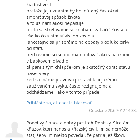
žiadostivostí
pretože jej uznaním by bol nútený častokrát
zmeniť svoj spôsob života
a to už nám akosi nepasuje
preto sa stretávame so snahami zatlačiť Krista a
všetko čo s ním súvisí do kostola
lahostajne sa prizeráme na debaty o odluke cirkvi
od štátu
nechávame so sebou manipulovať ako s bábkami
v bábkovom divadle
tá pani s tým chlapčekom je skutočný obraz stavu
našej viery
keď sa máme pravdivo postaviť k nejakému
zaužívanému zvyku, často rezignujeme a
odchádzame - ako v tomto prípade
Prihláste sa, ak chcete hlasovať.
Vrc
Odoslané 20.6.2012 14:33.
Pravdivý článok a dobrý postreh Denisky. Stretám
kňazov, ktorí nenosia kňazský civil. Im sa nemôže
stať, žeby im niekto povedal, že patria Ježiškovi.