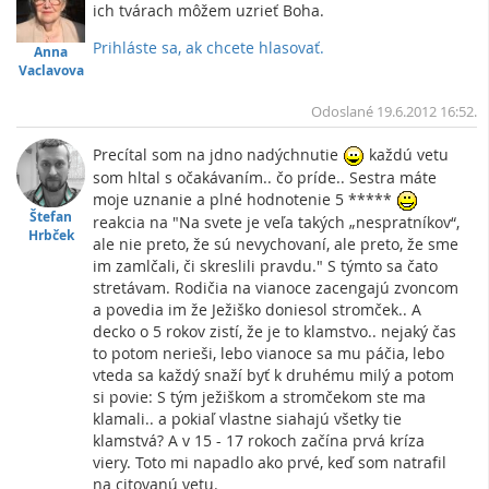
ich tvárach môžem uzrieť Boha.
Prihláste sa, ak chcete hlasovať.
Anna
Vrc
Vaclavova
Odoslané 19.6.2012 16:52.
Precítal som na jdno nadýchnutie
každú vetu
som hltal s očakávaním.. čo príde.. Sestra máte
moje uznanie a plné hodnotenie 5 *****
Štefan
reakcia na "Na svete je veľa takých „nespratníkov“,
Hrbček
ale nie preto, že sú nevychovaní, ale preto, že sme
im zamlčali, či skreslili pravdu." S týmto sa čato
stretávam. Rodičia na vianoce zacengajú zvoncom
a povedia im že Ježiško doniesol stromček.. A
decko o 5 rokov zistí, že je to klamstvo.. nejaký čas
to potom nerieši, lebo vianoce sa mu páčia, lebo
vteda sa každý snaží byť k druhému milý a potom
si povie: S tým ježiškom a stromčekom ste ma
klamali.. a pokiaľ vlastne siahajú všetky tie
klamstvá? A v 15 - 17 rokoch začína prvá kríza
viery. Toto mi napadlo ako prvé, keď som natrafil
na citovanú vetu.