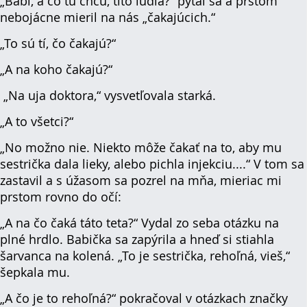
„Babi, a čo tu chcú, títo ľudia?“ pýtal sa a prstom
nebojácne mieril na nás „čakajúcich.“
„To sú tí, čo čakajú?“
„A na koho čakajú?“
„Na uja doktora,“ vysvetľovala starká.
„A to všetci?“
„No možno nie. Niekto môže čakať na to, aby mu
sestrička dala lieky, alebo pichla injekciu....“ V tom sa
zastavil a s úžasom sa pozrel na mňa, mieriac mi
prstom rovno do očí:
„A na čo čaká táto teta?“ Vydal zo seba otázku na
plné hrdlo. Babička sa zapýrila a hneď si stiahla
šarvanca na kolená. „To je sestrička, rehoľná, vieš,“
šepkala mu.
„A čo je to rehoľná?“ pokračoval v otázkach značky