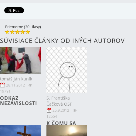
Priemerne (20 Hlasy)
SÚVISIACE ČLÁNKY OD INÝCH AUTOROV
tomáš ján kuník
28.11.2012
19791
ODKAZ
S. Františka
NEZÁVISLOSTI
Čačková OSF
25.9.2012
12554
K ČOMU SA
SATAN BEŽNE
NEPRIZNÁ