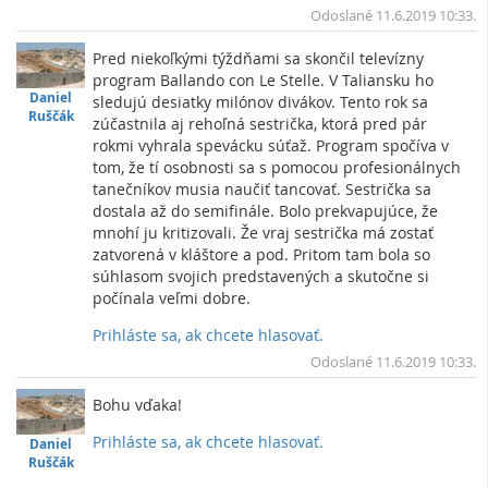
Vrc
Odoslané 11.6.2019 10:33.
Pred niekoľkými týždňami sa skončil televízny
program Ballando con Le Stelle. V Taliansku ho
Daniel
sledujú desiatky milónov divákov. Tento rok sa
Ruščák
zúčastnila aj rehoľná sestrička, ktorá pred pár
rokmi vyhrala spevácku súťaž. Program spočíva v
tom, že tí osobnosti sa s pomocou profesionálnych
tanečníkov musia naučiť tancovať. Sestrička sa
dostala až do semifinále. Bolo prekvapujúce, že
mnohí ju kritizovali. Že vraj sestrička má zostať
zatvorená v kláštore a pod. Pritom tam bola so
súhlasom svojich predstavených a skutočne si
počínala veľmi dobre.
Prihláste sa, ak chcete hlasovať.
Vrc
Odoslané 11.6.2019 10:33.
Bohu vďaka!
Prihláste sa, ak chcete hlasovať.
Daniel
Ruščák
Vrc