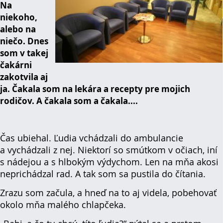
Na
niekoho,
alebo na
niečo. Dnes
som v takej
čakárni
zakotvila aj
ja. Čakala som na lekára a recepty pre mojich
rodičov. A čakala som a čakala....
Čas ubiehal. Ľudia vchádzali do ambulancie
a vychádzali z nej. Niektorí so smútkom v očiach, iní
s nádejou a s hlbokým výdychom. Len na mňa akosi
neprichádzal rad. A tak som sa pustila do čítania.
Zrazu som začula, a hneď na to aj videla, pobehovať
okolo mňa malého chlapčeka.