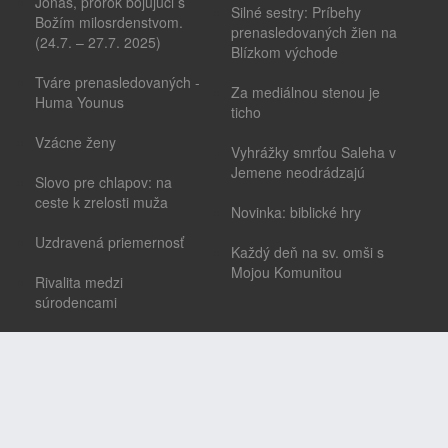
Jonáš, prorok bojujúci s
Silné sestry: Príbehy
Božím milosrdenstvom.
prenasledovaných žien na
(24.7. – 27.7. 2025)
Blízkom východe
Tváre prenasledovaných -
Za mediálnou stenou je
Huma Younus
ticho
Vzácne ženy
Vyhrážky smrťou Saleha v
Jemene neodrádzajú
Slovo pre chlapov: na
ceste k zrelosti muža
Novinka: biblické hry
Uzdravená priemernosť
Každý deň na sv. omši s
Mojou Komunitou
Rivalita medzi
súrodencami