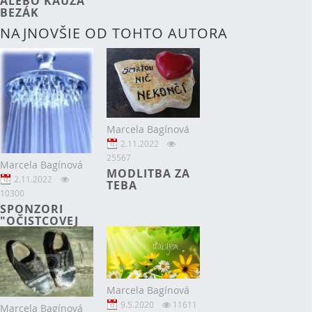
ALEBO KAUZA
BEZÁK
NAJNOVŠIE OD TOHTO AUTORA
Marcela Bagínová
2.11.2022
25567
Marcela Bagínová
MODLITBA ZA
2.11.2022
TEBA
10300
SPONZORI
"OČISTCOVEJ
SPRCHY"
Marcela Bagínová
9.5.2020
11611
Marcela Bagínová