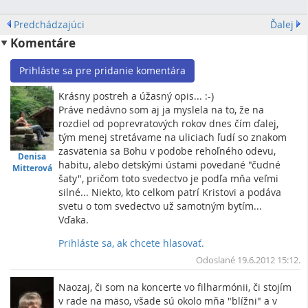
Predchádzajúci
Ďalej
Komentáre
Prihláste sa pre pridanie komentára
Krásny postreh a úžasný opis... :-)
Práve nedávno som aj ja myslela na to, že na
rozdiel od poprevratových rokov dnes čím ďalej,
tým menej stretávame na uliciach ľudí so znakom
zasvätenia sa Bohu v podobe rehoľného odevu,
Denisa
habitu, alebo detskými ústami povedané "čudné
Mitterová
šaty", pričom toto svedectvo je podľa mňa veľmi
silné... Niekto, kto celkom patrí Kristovi a podáva
svetu o tom svedectvo už samotným bytím...
Vďaka.
Prihláste sa, ak chcete hlasovať.
Vrc
Odoslané 19.6.2012 15:12.
Naozaj, či som na koncerte vo filharmónii, či stojím
v rade na mäso, všade sú okolo mňa "blížni" a v