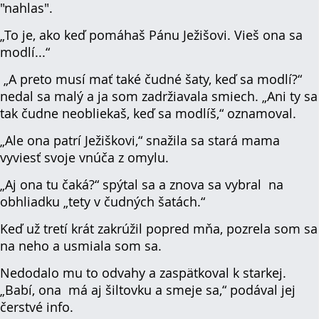
"nahlas".
„To je, ako keď pomáhaš Pánu Ježišovi. Vieš ona sa
modlí...“
„A preto musí mať také čudné šaty, keď sa modlí?“
nedal sa malý a ja som zadržiavala smiech. „Ani ty sa
tak čudne neobliekaš, keď sa modlíš,“ oznamoval.
„Ale ona patrí Ježiškovi,“ snažila sa stará mama
vyviesť svoje vnúča z omylu.
„Aj ona tu čaká?“ spýtal sa a znova sa vybral na
obhliadku „tety v čudných šatách.“
Keď už tretí krát zakrúžil popred mňa, pozrela som sa
na neho a usmiala som sa.
Nedodalo mu to odvahy a zaspätkoval k starkej.
„Babí, ona má aj šiltovku a smeje sa,“ podával jej
čerstvé info.