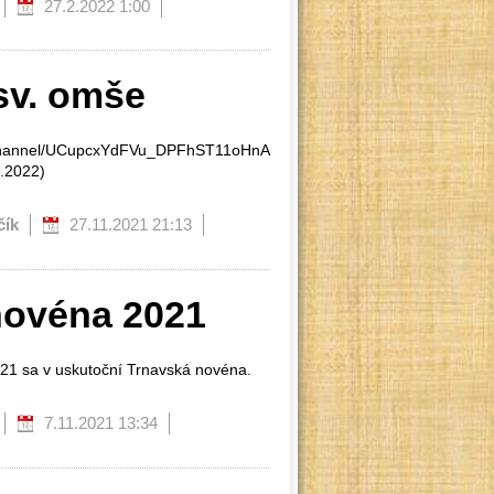
27.2.2022 1:00
sv. omše
/channel/UCupcxYdFVu_DPFhST11oHnA
.2022)
čík
27.11.2021 21:13
novéna 2021
021 sa v uskutoční Trnavská novéna.
7.11.2021 13:34