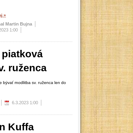
ej
»
sal Martin Bujna
2023 1:00
 piatková
v. ruženca
bývať modlitba sv. ruženca len do
6.3.2023 1:00
n Kuffa