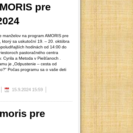
MORIS pre
2024
 manželov na program AMORIS pre
 ktorý sa uskutoční 19. – 20. októbra
opoludňajších hodinách od 14:00 do
riestoroch pastoračného centra
sv. Cyrila a Metoda v Piešťanoch .
mu je „Odpustenie – cesta od
 to?“ Počas programu sa o vaše deti
15.9.2024 15:59
moris pre