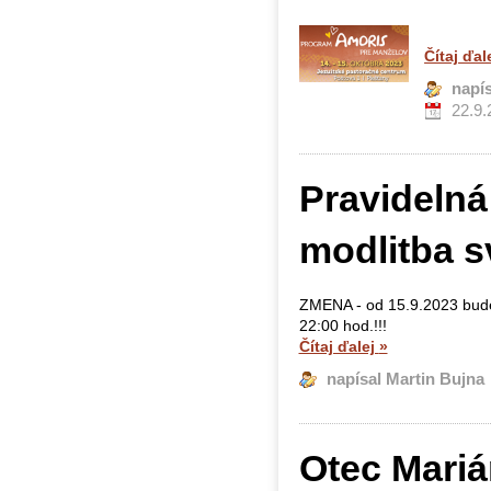
Čítaj ďal
napí
22.9.
Pravidelná
modlitba s
ZMENA - od 15.9.2023 bude 
22:00 hod.!!!
Čítaj ďalej
»
napísal Martin Bujna
Otec Mariá