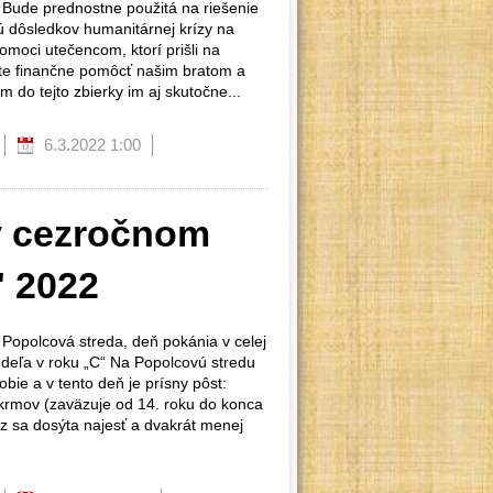
. Bude prednostne použitá na riešenie
jú dôsledkov humanitárnej krízy na
omoci utečencom, ktorí prišli na
te finančne pomôcť našim bratom a
m do tejto zbierky im aj skutočne...
6.3.2022 1:00
v cezročnom
" 2022
: Popolcová streda, deň pokánia v celej
edeľa v roku „C“ Na Popolcovú stredu
bie a v tento deň je prísny pôst:
krmov (zaväzuje od 14. roku do konca
raz sa dosýta najesť a dvakrát menej