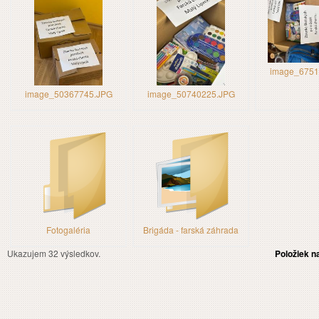
image_6751
image_50367745.JPG
image_50740225.JPG
Fotogaléria
Brigáda - farská záhrada
Ukazujem 32 výsledkov.
Položiek n