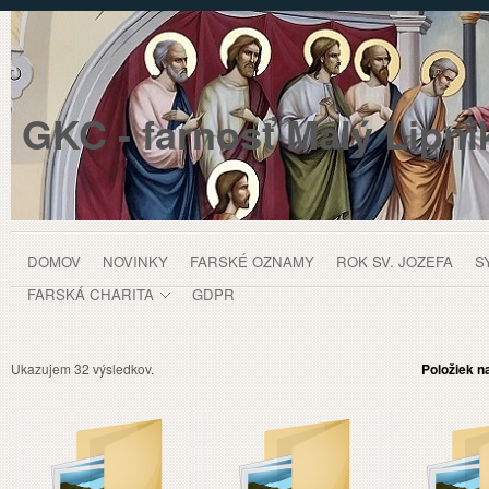
Prejsť k obsahu
GKC - farnosť Malý Lipní
Fotogaléria
DOMOV
NOVINKY
FARSKÉ OZNAMY
ROK SV. JOZEFA
S
FARSKÁ CHARITA
GDPR
panely, lišty
Ukazujem 32 výsledkov.
Položiek n
Moja Komunita
Arcieparchia Prešov
Protopresbyteriát Stará Ľubovňa
GKC - farnos