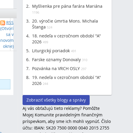
Myšlienka pre pána farára Mariána
1196
20. výročie úmrtia Mons. Michala
RSS
Štanga
524
(Otvorí
sa v
18. nedeľa v cezročnom období "A"
novom
2026
499
okne)
Liturgický poriadok
491
Farske oznamy Donovaly
310
Pozvánka na VRCH OSLY
297
19. nedeľa v cezročnom období "A"
2026
244
Zobraziť všetky blogy a správy
Aj vás obťažujú tieto reklamy? Pomôžte
Mojej Komunite pravidelným finančným
príspevkom, aby sme ich mohli vypnúť. Číslo
účtu: IBAN: SK20 7500 0000 0040 2015 2755
h