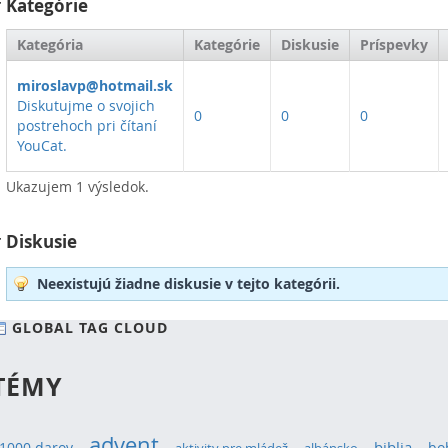
Kategórie
Kategória
Kategórie
Diskusie
Príspevky
miroslavp@hotmail.sk
Diskutujme o svojich
0
0
0
postrehoch pri čítaní
YouCat.
Ukazujem 1 výsledok.
Diskusie
Neexistujú žiadne diskusie v tejto kategórii.
GLOBAL TAG CLOUD
TÉMY
advent
1000 darov
biblia
bo