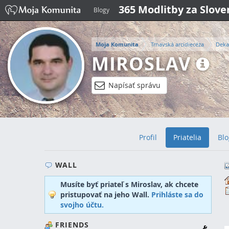
365 Modlitby za Slov
Blogy
Moja Komunita
Trnavská arcidiecéza
Deka
MIROSLAV
Napísať správu
Profil
Priatelia
Blo
WALL
Musíte byť priateľ s Miroslav, ak chcete
pristupovať na jeho Wall.
Prihláste sa do
svojho účtu.
FRIENDS