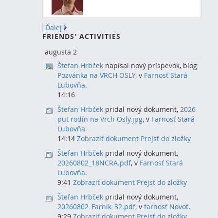
Ďalej
FRIENDS' ACTIVITIES
augusta 2
Štefan Hrbček
napísal nový príspevok, blog
Pozvánka na VRCH OSLY
, v
Farnosť Stará
Ľubovňa
.
14:16
Štefan Hrbček
pridal nový dokument,
2026
put rodín na Vrch Osly.jpg
, v
Farnosť Stará
Ľubovňa
.
14:14
Zobraziť dokument
Prejsť do zložky
Štefan Hrbček
pridal nový dokument,
20260802_18NCRA.pdf
, v
Farnosť Stará
Ľubovňa
.
9:41
Zobraziť dokument
Prejsť do zložky
Štefan Hrbček
pridal nový dokument,
20260802_Farnik_32.pdf
, v
farnosť Novoť
.
9:29
Zobraziť dokument
Prejsť do zložky