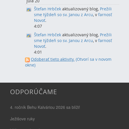
júla 20
Štefan Hrbček
aktualizovaný blog,
Prežili
sme týždeň so sv. Janou z Arcu
, v
farnosť
Novoť
.
4:07
Štefan Hrbček
aktualizovaný blog,
Prežili
sme týždeň so sv. Janou z Arcu
, v
farnosť
Novoť
.
4:01
Odoberať tieto aktivity.
(Otvorí sa v novom
okne)
ODPORÚČAME
4. ročník Behu Kalváriou 2026 sa blíži!
Ježišove ruky