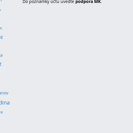
Do poznámky účtu uvedťe
podpora MK
.
o
um
og
ta
ž
anov
dina
ce