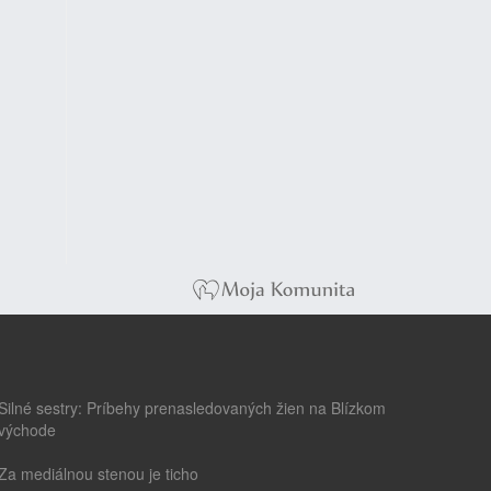
Silné sestry: Príbehy prenasledovaných žien na Blízkom
východe
Za mediálnou stenou je ticho