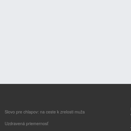
Slovo pre chlapov: na ceste k zrelosti muža
Uzdravená priemernosť