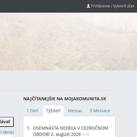
Prihlásenie / Vytvoriť účet
NAJČÍTANEJŠIE NA MOJAKOMUNITA.SK
1 Deň
Týždeň
Mesiac
3 Mesiace
OSEMNÁSTA NEDEĽA V CEZROČNOM
m okne)
OBDOBÍ 2. august 2026
3235