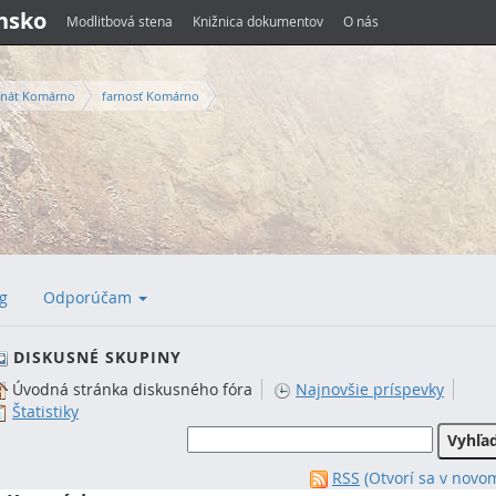
ensko
Modlitbová stena
Knižnica dokumentov
O nás
nát Komárno
farnosť Komárno
g
Odporúčam
DISKUSNÉ SKUPINY
Úvodná stránka diskusného fóra
Najnovšie príspevky
Štatistiky
RSS
(Otvorí sa v novo