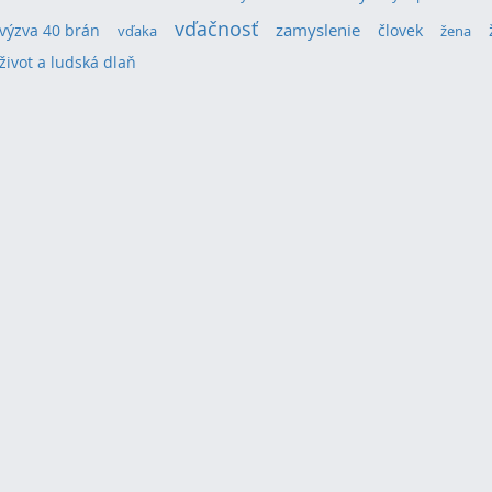
vďačnosť
výzva 40 brán
zamyslenie
človek
vďaka
žena
život a ludská dlaň