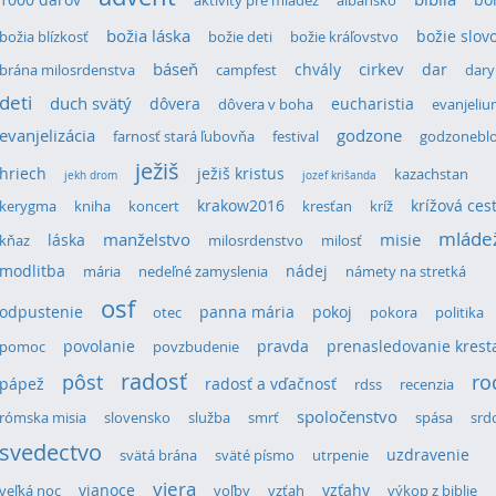
aktivity pre mládež
albánsko
božia láska
božie slov
božia blízkosť
božie deti
božie kráľovstvo
cirkev
báseň
chvály
dar
brána milosrdenstva
campfest
dary
deti
duch svätý
dôvera
eucharistia
dôvera v boha
evanjeli
evanjelizácia
godzone
farnosť stará ľubovňa
festival
godzonebl
ježiš
hriech
ježiš kristus
kazachstan
jekh drom
jozef krišanda
krakow2016
krížová ces
kerygma
kniha
koncert
kresťan
kríž
mláde
láska
manželstvo
misie
kňaz
milosrdenstvo
milosť
modlitba
nádej
mária
nedeľné zamyslenia
námety na stretká
osf
odpustenie
panna mária
pokoj
otec
pokora
politika
povolanie
pravda
prenasledovanie krest
pomoc
povzbudenie
radosť
pôst
ro
pápež
radosť a vďačnosť
rdss
recenzia
spoločenstvo
rómska misia
slovensko
služba
smrť
spása
srd
svedectvo
uzdravenie
svätá brána
sväté písmo
utrpenie
viera
vianoce
vzťahy
veľká noc
voľby
vzťah
výkop z biblie