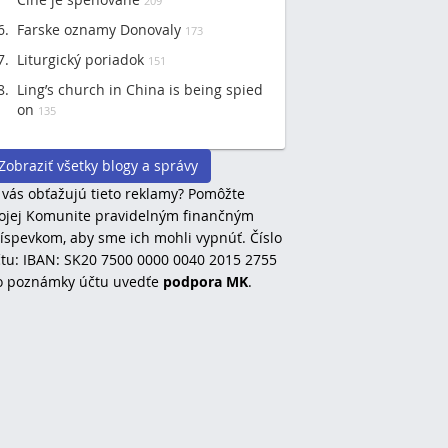
209
Farske oznamy Donovaly
173
Liturgický poriadok
151
Ling’s church in China is being spied
on
135
Zobraziť všetky blogy a správy
 vás obťažujú tieto reklamy? Pomôžte
jej Komunite pravidelným finančným
íspevkom, aby sme ich mohli vypnúť. Číslo
tu: IBAN: SK20 7500 0000 0040 2015 2755
o poznámky účtu uvedťe
podpora MK
.