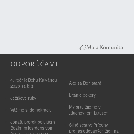
ODPORÚČAME
4. ročník Behu Kalváriou
Ako sa Boh stará
2026 sa blíži!
Litánie pokory
Ježišove ruky
My si tu žijeme v
Vážime si demokraciu
„duchovnom luxuse“
Jonáš, prorok bojujúci s
Silné sestry: Príbehy
Božím milosrdenstvom.
prenasledovaných žien na
(24.7. – 27.7. 2025)