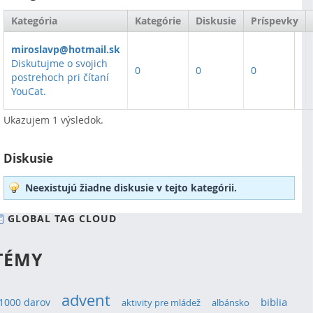
Kategória
Kategórie
Diskusie
Príspevky
miroslavp@hotmail.sk
Diskutujme o svojich
0
0
0
postrehoch pri čítaní
YouCat.
Ukazujem 1 výsledok.
Diskusie
Neexistujú žiadne diskusie v tejto kategórii.
GLOBAL TAG CLOUD
TÉMY
advent
1000 darov
biblia
aktivity pre mládež
albánsko