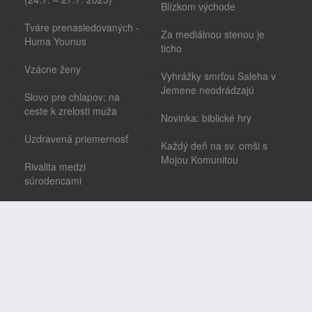
Blízkom východe
Tváre prenasledovaných -
Za mediálnou stenou je
Huma Younus
ticho
Vzácne ženy
Vyhrážky smrťou Saleha v
Jemene neodrádzajú
Slovo pre chlapov: na
ceste k zrelosti muža
Novinka: biblické hry
Uzdravená priemernosť
Každý deň na sv. omši s
Mojou Komunitou
Rivalita medzi
súrodencami