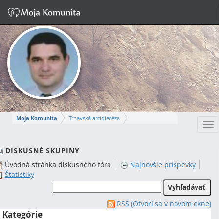
Moja Komunita
Trnavská arcidiecéza
Tog
Dekanát Komárno
farnosť Komárno
nav
MIROSLAV
DISKUSNÉ SKUPINY
Úvodná stránka diskusného fóra
Najnovšie príspevky
Napísať správu
Štatistiky
RSS
(Otvorí sa v novom okne)
Kategórie