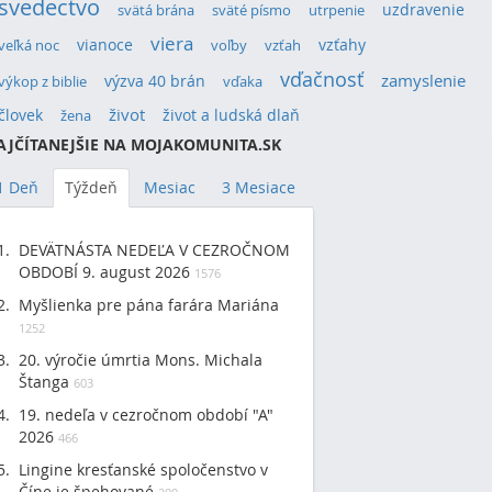
svedectvo
uzdravenie
svätá brána
sväté písmo
utrpenie
viera
vianoce
vzťahy
veľká noc
voľby
vzťah
vďačnosť
výzva 40 brán
zamyslenie
výkop z biblie
vďaka
život
človek
život a ludská dlaň
žena
AJČÍTANEJŠIE NA MOJAKOMUNITA.SK
1 Deň
Týždeň
Mesiac
3 Mesiace
DEVÄTNÁSTA NEDEĽA V CEZROČNOM
OBDOBÍ 9. august 2026
1576
Myšlienka pre pána farára Mariána
1252
20. výročie úmrtia Mons. Michala
Štanga
603
19. nedeľa v cezročnom období "A"
2026
466
Lingine kresťanské spoločenstvo v
Číne je špehované