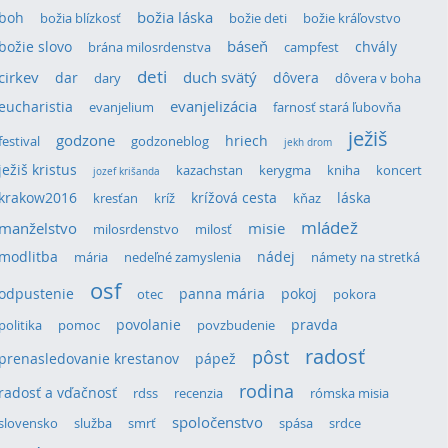
božia láska
boh
božia blízkosť
božie deti
božie kráľovstvo
božie slovo
báseň
chvály
brána milosrdenstva
campfest
deti
cirkev
duch svätý
dar
dôvera
dary
dôvera v boha
eucharistia
evanjelizácia
evanjelium
farnosť stará ľubovňa
ježiš
godzone
hriech
festival
godzoneblog
jekh drom
ježiš kristus
kazachstan
kerygma
kniha
koncert
jozef krišanda
krakow2016
krížová cesta
láska
kresťan
kríž
kňaz
mládež
manželstvo
misie
milosrdenstvo
milosť
modlitba
nádej
mária
nedeľné zamyslenia
námety na stretká
osf
odpustenie
panna mária
pokoj
otec
pokora
povolanie
pravda
politika
pomoc
povzbudenie
radosť
pôst
prenasledovanie krestanov
pápež
rodina
radosť a vďačnosť
rdss
recenzia
rómska misia
spoločenstvo
slovensko
služba
smrť
spása
srdce