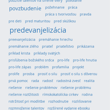
použitie talentov na šírenie viery
povolanie
povzbudenie
požehnanie
práca
práca s tvorivosťou
pravda
pre deti
pred maturitou
pred skúškou
predevanjelizácia
preevanjelizácia
premáhanie hriechu
premáhanie zlého
priateľ
priateľstvo
prikázania
príklad krista
príklady svätých
prisľúbenia božského srdca
pro-life
pro-life hnutia
pro-life zápas
problém
profamilia
projekt
prolife
prosba
prosiť o silu
prosiť o silu s dôverou
prvá pomoc
rada
radosť
radostná zvesť
realita
riešenie
riešenie problémov
riešenie problému
riešenie roztžitosti
rímskokatolícka cirkev
rodina
rotržitosť pri modlitbe
rozhodnutie
rozlišovanie
rozmnoženie talentov
rozšírené vydanie ebooku