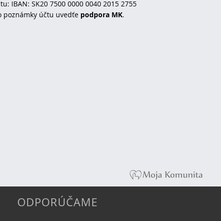
tu: IBAN: SK20 7500 0000 0040 2015 2755
o poznámky účtu uvedťe
podpora MK
.
ODPORÚČAME