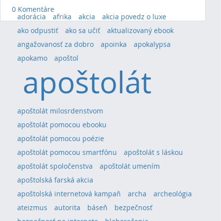
0 Komentáre
adorácia
afrika
akcia
akcia povedz o luxe
ako odpustiť
ako sa učiť
aktualizovaný ebook
angažovanosť za dobro
apoinka
apokalypsa
apokamo
apoštol
apoštolát
apoštolát milosrdenstvom
apoštolát pomocou ebooku
apoštolát pomocou poézie
apoštolát pomocou smartfónu
apoštolát s láskou
apoštolát spoločenstva
apoštolát umením
apoštolská farská akcia
apoštolská internetová kampaň
archa
archeológia
ateizmus
autorita
báseň
bezpečnosť