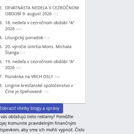
DEVÄTNÁSTA NEDEĽA V CEZROČNOM
OBDOBÍ 9. august 2026
722
18. nedeľa v cezročnom období "A"
2026
664
Liturgický poriadok
610
20. výročie úmrtia Mons. Michala
Štanga
571
19. nedeľa v cezročnom období "A"
2026
353
Pozvánka na VRCH OSLY
346
Lingine kresťanské spoločenstvo v
Číne je špehované
159
Zobraziť všetky blogy a správy
 vás obťažujú tieto reklamy? Pomôžte
jej Komunite pravidelným finančným
íspevkom, aby sme ich mohli vypnúť. Číslo