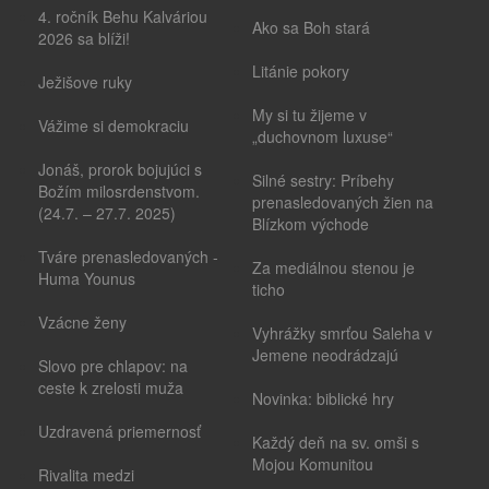
4. ročník Behu Kalváriou
Ako sa Boh stará
2026 sa blíži!
Litánie pokory
Ježišove ruky
My si tu žijeme v
Vážime si demokraciu
„duchovnom luxuse“
Jonáš, prorok bojujúci s
Silné sestry: Príbehy
Božím milosrdenstvom.
prenasledovaných žien na
(24.7. – 27.7. 2025)
Blízkom východe
Tváre prenasledovaných -
Za mediálnou stenou je
Huma Younus
ticho
Vzácne ženy
Vyhrážky smrťou Saleha v
Jemene neodrádzajú
Slovo pre chlapov: na
ceste k zrelosti muža
Novinka: biblické hry
Uzdravená priemernosť
Každý deň na sv. omši s
Mojou Komunitou
Rivalita medzi