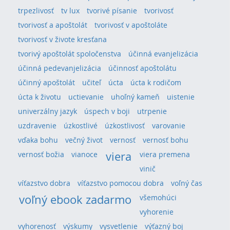
trpezlivosť
tv lux
tvorivé písanie
tvorivosť
tvorivosť a apoštolát
tvorivosť v apoštoláte
tvorivosť v živote kresťana
tvorivý apoštolát spoločenstva
účinná evanjelizácia
účinná pedevanjelizácia
účinnosť apoštolátu
účinný apoštolát
učiteľ
úcta
úcta k rodičom
úcta k životu
uctievanie
uhoľný kameň
uistenie
univerzálny jazyk
úspech v boji
utrpenie
uzdravenie
úzkostlivé
úzkostlivosť
varovanie
vďaka bohu
večný život
vernosť
vernosť bohu
viera
vernosť božia
vianoce
viera premena
vinič
víťazstvo dobra
víťazstvo pomocou dobra
voľný čas
voľný ebook zadarmo
všemohúci
vyhorenie
vyhorenosť
výskumy
vysvetlenie
výťazný boj