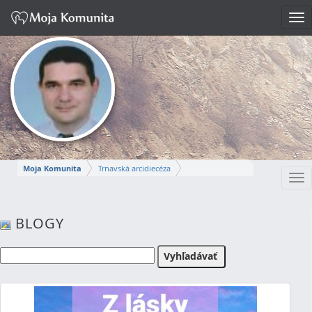
Tog
nav
Moja Komunita
Trnavská arcidiecéza
Tog
Dekanát Komárno
farnosť Komárno
nav
MIROSLAV
BLOGY
Napísať správu