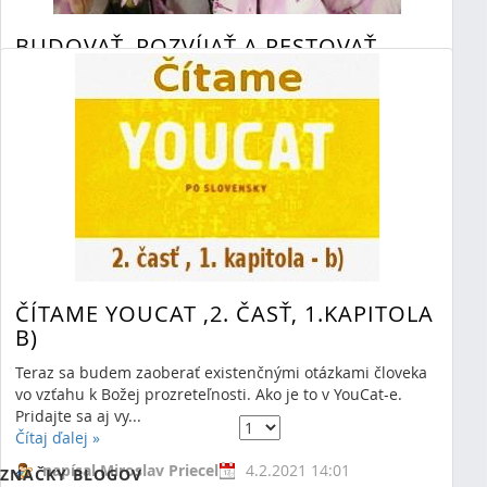
BUDOVAŤ, ROZVÍJAŤ A PESTOVAŤ
VZŤAHY
Azda každý kresťan pozná Hlavné prikázanie a druhé
hlavné prikázanie. No niekedy si človek nie je istý, že ako
ich môže plniť...
Čítaj ďalej
»
napísal Miroslav Priecel
27.2.2021 18:31
0 Komentáre
ČÍTAME YOUCAT ,2. ČASŤ, 1.KAPITOLA
B)
RSS
(Otvorí sa v novom okne)
Teraz sa budem zaoberať existenčnými otázkami človeka
vo vzťahu k Božej prozreteľnosti. Ako je to v YouCat-e.
Ukazujem 1 - 5 z 126 výsledkov.
Pridajte sa aj vy...
Položiek na stránku 5
Stránka
z 26
Čítaj ďalej
»
Prvý
Predchádzajúci
Ďalej
Posledný
napísal Miroslav Priecel
4.2.2021 14:01
ZNAČKY BLOGOV