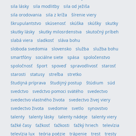
sila lásky
sila modlitby
sila od ježiša
sila orodovania
sila z kríža
šírenie viery
škrupulantstvo
skúsenosť
skúška
skúšky
skutky
skutky lásky
skutky milosrdenstva
skutočný príbeh
slabá viera
sladkosť
sláva bohu
sloboda svedomia
slovensko
služba
služba bohu
smartfóny
sociálne siete
spása
spoločenstvo
spoločnosť
šport
spoveď
spravodlivosť
starosť
starosti
statusy
streľba
stretko
študijná príprava
študijný postup
štúdium
súd
svedctvo
svedctvo pomoci svätého
svedectvo
svedectvo vlastného života
svedectvo živej viery
svedectvo života
svedomie
svetlo
synovstvo
talenty
talenty lásky
talenty nádeje
talenty viery
ťažké časy
ťažkosť
ťažkosti
ťažký hriech
televízia
televízia lux
teória poézie
trápenie
trest
tresty