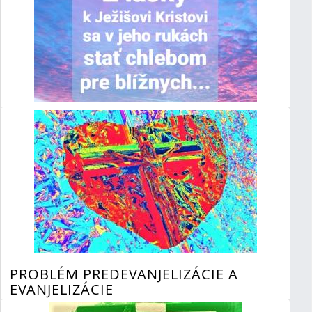
INŠPIRÁCIA...
A niekedy netreba ku tomu veľa slov...
Čítaj ďalej
»
napísal Miroslav Priecel
13.9.2021 11:58
0 Komentáre
PROBLÉM PREDEVANJELIZÁCIE A
EVANJELIZÁCIE
Mnohým kresťanom leží na srdci spása ich blížnych. Preto