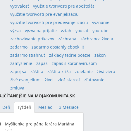
vytrvalosť
využitie tvorivosti pre apoštolát
využitie tvorivosti pre evanjelizáciu
využitie tvorivosti pre predevanjelizáciu
vyznanie
výzva
výzva na prijatie
vzťah
youcat
youtube
zachovávanie príkazov
záchrana
záchranca života
zadarmo
zadarmo obsiahly ebook !!!
zadarmo stiahnuť
základy teórie poézie
zákon
zamyslenie
zápas
zápas s koronavírusom
zapoj sa
záštita
záštita kríža
zdieľanie
živá viera
živé evanjelium
život
zlož starosť
zľutovanie
zmluva
AJČÍTANEJŠIE NA MOJAKOMUNITA.SK
1 Deň
Týždeň
Mesiac
3 Mesiace
Myšlienka pre pána farára Mariána
1232