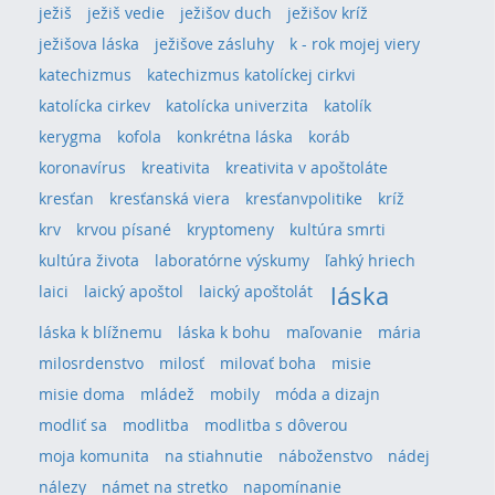
ježiš
ježiš vedie
ježišov duch
ježišov kríž
ježišova láska
ježišove zásluhy
k - rok mojej viery
katechizmus
katechizmus katolíckej cirkvi
katolícka cirkev
katolícka univerzita
katolík
kerygma
kofola
konkrétna láska
koráb
koronavírus
kreativita
kreativita v apoštoláte
kresťan
kresťanská viera
kresťanvpolitike
kríž
krv
krvou písané
kryptomeny
kultúra smrti
kultúra života
laboratórne výskumy
ľahký hriech
láska
laici
laický apoštol
laický apoštolát
láska k blížnemu
láska k bohu
maľovanie
mária
milosrdenstvo
milosť
milovať boha
misie
misie doma
mládež
mobily
móda a dizajn
modliť sa
modlitba
modlitba s dôverou
moja komunita
na stiahnutie
náboženstvo
nádej
nálezy
námet na stretko
napomínanie