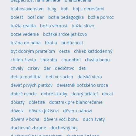
bezpečnosť na internete
blahorečenia
blahoslavenstvo
blog
boh
boj s neresťami
bolesť
boží dar
božia pedagogika
božia pomoc
božia realita
božia vernosť
božie slovo
bozie vedenie
božské srdce ježišovo
brána do neba
bratia
budúcnosť
byť dobrým priateľom
cesta
chlieb každodenný
chlieb života
choroba
chudobní
chvála bohu
chvály
cirkev
dar
dedičstvo
deti
deti a modlitba
deti veriacich
detská viera
deväť prvých piatkov
deviatnik božského srdca
dobré ovocie
dobré skutky
dobrý priateľ
docat
dôkazy
dôležité
dotazník pre blahorečenie
dôvera
dôvera ježišovi
dôvera pánovi
dôvera v boha
dôvera voči bohu
duch svätý
duchovné zbrane
duchovný boj