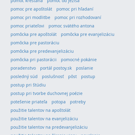
pomoc kresťana
pomoc od ježiša
pomoc pre apoštolát
pomoc pri hľadaní
pomoc pri modlitbe
pomoc pri rozhodovaní
pomoc priateľovi
pomoc svätého antona
pomôcka pre apoštolát
pomôcka pre evanjelizáciu
pomôcka pre pastoráciu
pomôcka pre predevanjelizáciu
pomôcka pri pastorácii
pomocné pokánie
poradenstvo
portál postoy.sk
poslanie
posledný súd
poslušnosť
pôst
postup
postup pri štúdiu
postup pri tvorbe duchovnej poézie
potešenie priateľa
potopa
potreby
použitie talentov na apoštolát
použitie talentov na evanjelizáciu
použitie talentov na predevanjelizáciu