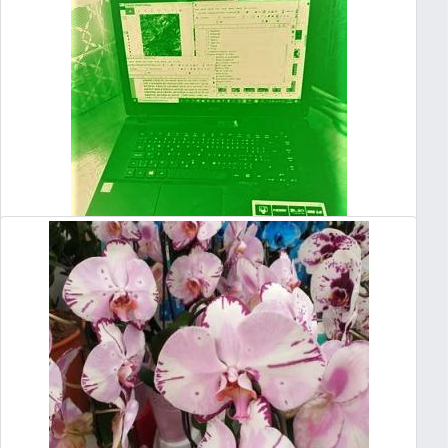
sa snažia robiť predevanjelizáciu a evanjelizáciu. Ako ich
možno robiť účinnejšie?...
Čítaj ďalej
»
napísal Miroslav Priecel
12.3.2021 13:59
0 Komentáre
KRESŤANSKÉ BLOGOVANIE
Výrazným fenoménom súčasnosti je internet. Jeho
súčasťou je aj blogovanie. Ako môže blogovať kresťan?...
Čítaj ďalej
»
napísal Miroslav Priecel
10.3.2021 10:02
0 Komentáre