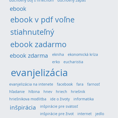
duchovný boj s hriechom
duchovný zápas
ebook
ebook v pdf voľne
stiahnuteľný
ebook zadarmo
ebook zdarma
ekniha
ekonomická kríza
erko
eucharistia
evanjelizácia
evanjelizácia na intenete
facebook
fara
farnosť
hľadanie
hlbina
hnev
hriech
hriešnik
hriešnikova modlitba
ide o životy
informatika
inšpirácia
inšpirácie pre svätosť
inšpirácie pre život
internet
jedlo