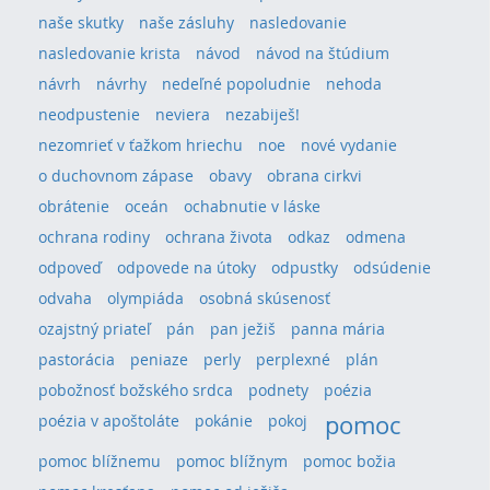
naše skutky
naše zásluhy
nasledovanie
nasledovanie krista
návod
návod na štúdium
návrh
návrhy
nedeľné popoludnie
nehoda
neodpustenie
neviera
nezabiješ!
nezomrieť v ťažkom hriechu
noe
nové vydanie
o duchovnom zápase
obavy
obrana cirkvi
obrátenie
oceán
ochabnutie v láske
ochrana rodiny
ochrana života
odkaz
odmena
odpoveď
odpovede na útoky
odpustky
odsúdenie
odvaha
olympiáda
osobná skúsenosť
ozajstný priateľ
pán
pan ježiš
panna mária
pastorácia
peniaze
perly
perplexné
plán
pobožnosť božského srdca
podnety
poézia
pomoc
poézia v apoštoláte
pokánie
pokoj
pomoc blížnemu
pomoc blížnym
pomoc božia