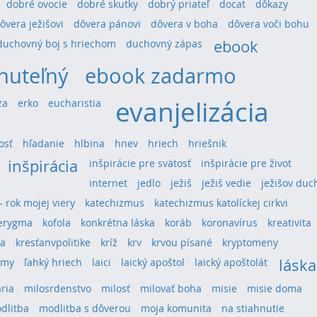
dobré ovocie
dobré skutky
dobrý priateľ
docat
dôkazy
ôvera ježišovi
dôvera pánovi
dôvera v boha
dôvera voči bohu
ebook
duchovný boj s hriechom
duchovný zápas
nuteľný
ebook zadarmo
evanjelizácia
za
erko
eucharistia
osť
hľadanie
hlbina
hnev
hriech
hriešnik
inšpirácia
inšpirácie pre svätosť
inšpirácie pre život
internet
jedlo
ježiš
ježiš vedie
ježišov duc
 - rok mojej viery
katechizmus
katechizmus katolíckej cirkvi
erygma
kofola
konkrétna láska
koráb
koronavírus
kreativita
ra
kresťanvpolitike
kríž
krv
krvou písané
kryptomeny
láska
umy
ľahký hriech
laici
laický apoštol
laický apoštolát
ria
milosrdenstvo
milosť
milovať boha
misie
misie doma
dlitba
modlitba s dôverou
moja komunita
na stiahnutie