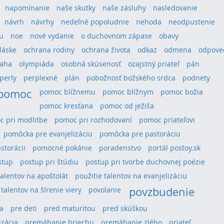
napomínanie
naše skutky
naše zásluhy
nasledovanie
návrh
návrhy
nedeľné popoludnie
nehoda
neodpustenie
u
noe
nové vydanie
o duchovnom zápase
obavy
láske
ochrana rodiny
ochrana života
odkaz
odmena
odpove
aha
olympiáda
osobná skúsenosť
ozajstný priateľ
pán
perly
perplexné
plán
pobožnosť božského srdca
podnety
pomoc
pomoc blížnemu
pomoc blížnym
pomoc božia
pomoc kresťana
pomoc od ježiša
 pri modlitbe
pomoc pri rozhodovaní
pomoc priateľovi
pomôcka pre evanjelizáciu
pomôcka pre pastoráciu
storácii
pomocné pokánie
poradenstvo
portál postoy.sk
stup
postup pri štúdiu
postup pri tvorbe duchovnej poézie
talentov na apoštolát
použitie talentov na evanjelizáciu
povzbudenie
 talentov na šírenie viery
povolanie
a
pre deti
pred maturitou
pred skúškou
izácia
premáhanie hriechu
premáhanie zlého
priateľ