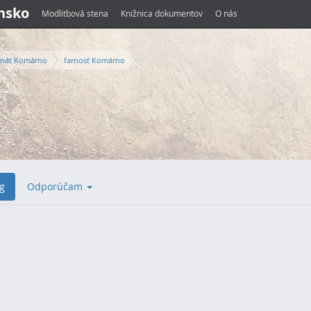
ensko
Modlitbová stena
Knižnica dokumentov
O nás
nát Komárno
farnosť Komárno
g
Odporúčam