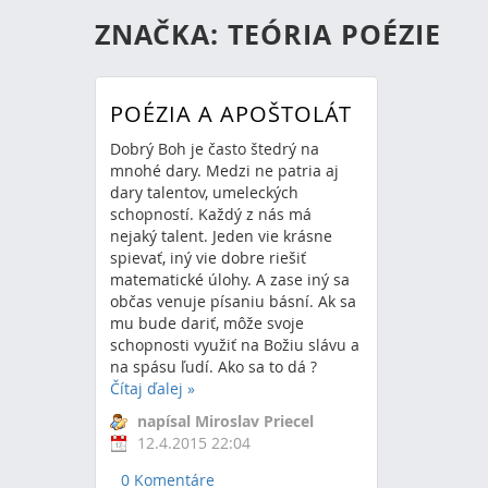
ZNAČKA: TEÓRIA POÉZIE
POÉZIA A APOŠTOLÁT
Dobrý Boh je často štedrý na
mnohé dary. Medzi ne patria aj
dary talentov, umeleckých
schopností. Každý z nás má
nejaký talent. Jeden vie krásne
spievať, iný vie dobre riešiť
matematické úlohy. A zase iný sa
občas venuje písaniu básní. Ak sa
mu bude dariť, môže svoje
schopnosti využiť na Božiu slávu a
na spásu ľudí. Ako sa to dá ?
Čítaj ďalej
»
napísal Miroslav Priecel
12.4.2015 22:04
0 Komentáre