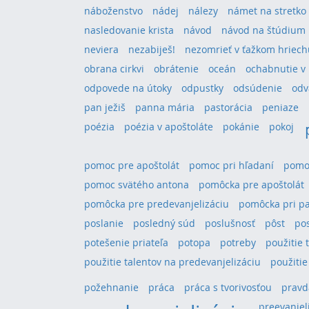
náboženstvo
nádej
nálezy
námet na stretko
nasledovanie krista
návod
návod na štúdium
neviera
nezabiješ!
nezomrieť v ťažkom hriech
obrana cirkvi
obrátenie
oceán
ochabnutie v 
odpovede na útoky
odpustky
odsúdenie
odv
pan ježiš
panna mária
pastorácia
peniaze
poézia
poézia v apoštoláte
pokánie
pokoj
pomoc pre apoštolát
pomoc pri hľadaní
pomoc
pomoc svätého antona
pomôcka pre apoštolát
pomôcka pre predevanjelizáciu
pomôcka pri pa
poslanie
posledný súd
poslušnosť
pôst
po
potešenie priateľa
potopa
potreby
použitie 
použitie talentov na predevanjelizáciu
použitie
požehnanie
práca
práca s tvorivosťou
pravd
preevanjel