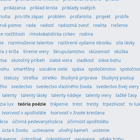
prikázania
príklad krista
príklady svätých
hnutia
pro-life zápas
problém
profamilia
projekt
prolife
rvá pomoc
rada
radosť
radostná zvesť
realita
riešenie
e roztžitosti
rímskokatolícka cirkev
rodina
ie
rozmnoženie talentov
rozšírené vydanie ebooku
sila lásky
ila z kríža
šírenie viery
škrupulantstvo
skúsenosť
skúška
stva
skutočný príbeh
slabá viera
sladkosť
sláva bohu
bohu
smartfóny
sociálne siete
spása
spoločenstvo
spoločno
statusy
streľba
stretko
študijná príprava
študijný postup
tého
svedectvo
svedectvo vlastného života
svedectvo živej viery
talenty
talenty lásky
talenty nádeje
talenty viery
ťažké časy
ízia lux
teória poézie
trápenie
trest
tresty
trpezlivosť
tv lu
tvorivosť v apoštoláte
tvorivosť v živote kresťana
ácia
účinná pedevanjelizácia
účinnosť apoštolátu
úcta k životu
uctievanie
uhoľný kameň
uistenie
dravenie
úzkostlivé
úzkostlivosť
varovanie
vďaka bohu