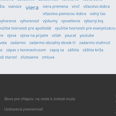
viera
žia
vianoce
viera premena
vinič
víťazstvo dobra
víťazstvo pomocou dobra
voľný čas
vyhorenie
vyhorenosť
výskumy
vysvetlenie
výťazný boj
yužitie tvorivosti pre apoštolát
využitie tvorivosti pre evanjelizáciu
ie
výzva
výzva na prijatie
vzťah
youcat
youtube
vota
zadarmo
zadarmo obsiahly ebook !!!
zadarmo stiahnuť
as
zápas s koronavírusom
zapoj sa
záštita
záštita kríža
lož starosť
zľutovanie
zmluva
Slovo pre chlapov: na ceste k zrelosti muža
Uzdravená priemernosť