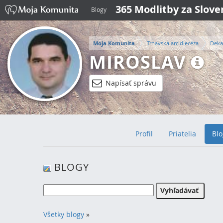
365 Modlitby za Slov
Blogy
Moja Komunita
Trnavská arcidiecéza
Deka
MIROSLAV
Napísať správu
Profil
Priatelia
Blo
BLOGY
Všetky blogy
»