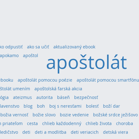
ko odpustiť
ako sa učiť
aktualizovaný ebook
apoštolát
apokamo
apoštol
ebooku
apoštolát pomocou poézie
apoštolát pomocou smartfón
štolát umením
apoštolská farská akcia
ógia
ateizmus
autorita
báseň
bezpečnosť
lavenstvo
blog
boh
boj s neresťami
bolesť
boží dar
božia vernosť
božie slovo
bozie vedenie
božské srdce ježišovo
 priateľom
cesta
chlieb každodenný
chlieb života
choroba
dedičstvo
deti
deti a modlitba
deti veriacich
detská viera