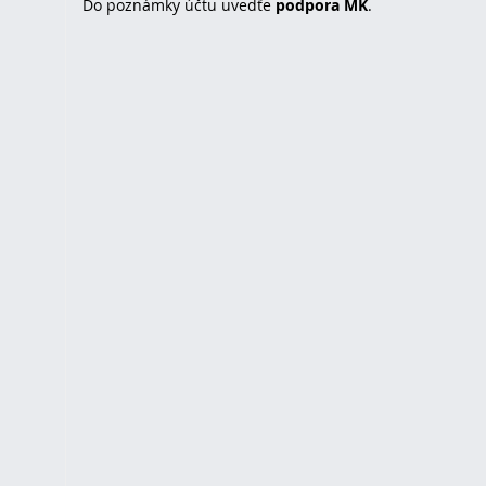
Do poznámky účtu uvedťe
podpora MK
.
u