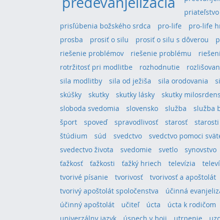
predevanjelizácia
priateľstvo
prisľúbenia božského srdca
pro-life
pro-life 
prosba
prosiť o silu
prosiť o silu s dôverou
p
riešenie problémov
riešenie problému
riešeni
rotržitosť pri modlitbe
rozhodnutie
rozlišovan
sila modlitby
sila od ježiša
sila orodovania
s
skúšky
skutky
skutky lásky
skutky milosrden
sloboda svedomia
slovensko
služba
služba 
šport
spoveď
spravodlivosť
starosť
starosti
štúdium
súd
svedctvo
svedctvo pomoci svä
svedectvo života
svedomie
svetlo
synovstvo
ťažkosť
ťažkosti
ťažký hriech
televízia
telev
tvorivé písanie
tvorivosť
tvorivosť a apoštolát
tvorivý apoštolát spoločenstva
účinná evanjeliz
účinný apoštolát
učiteľ
úcta
úcta k rodičom
univerzálny jazyk
úspech v boji
utrpenie
uz