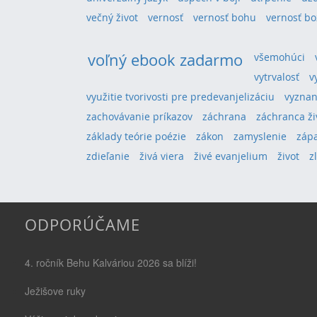
večný život
vernosť
vernosť bohu
vernosť bo
voľný ebook zadarmo
všemohúci
vytrvalosť
v
využitie tvorivosti pre predevanjelizáciu
vyznan
zachovávanie príkazov
záchrana
záchranca ži
základy teórie poézie
zákon
zamyslenie
záp
zdieľanie
živá viera
živé evanjelium
život
z
ODPORÚČAME
4. ročník Behu Kalváriou 2026 sa blíži!
Ježišove ruky