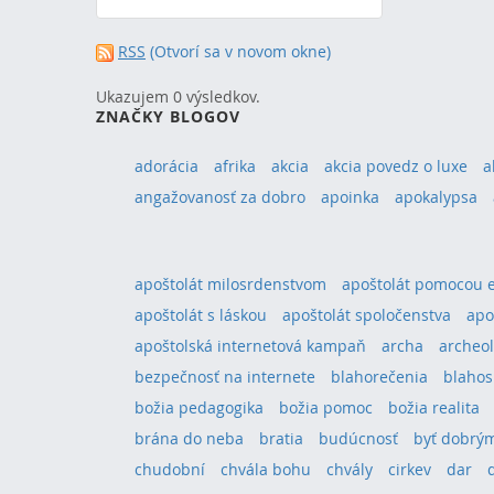
RSS
(Otvorí sa v novom okne)
Ukazujem 0 výsledkov.
ZNAČKY BLOGOV
adorácia
afrika
akcia
akcia povedz o luxe
a
angažovanosť za dobro
apoinka
apokalypsa
apoštolát milosrdenstvom
apoštolát pomocou 
apoštolát s láskou
apoštolát spoločenstva
apo
apoštolská internetová kampaň
archa
archeol
bezpečnosť na internete
blahorečenia
blahos
božia pedagogika
božia pomoc
božia realita
brána do neba
bratia
budúcnosť
byť dobrým
chudobní
chvála bohu
chvály
cirkev
dar