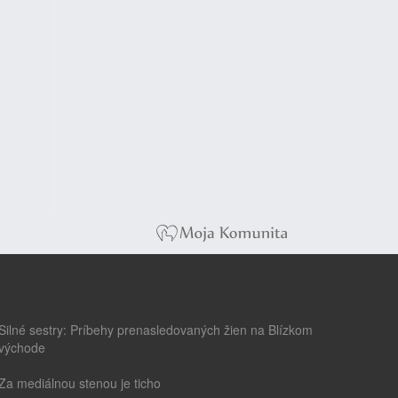
Silné sestry: Príbehy prenasledovaných žien na Blízkom
východe
Za mediálnou stenou je ticho