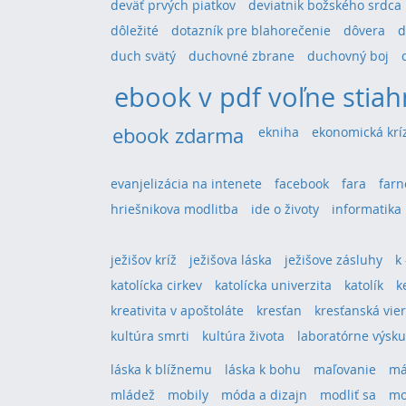
deväť prvých piatkov
deviatnik božského srdca
dôležité
dotazník pre blahorečenie
dôvera
d
duch svätý
duchovné zbrane
duchovný boj
ebook v pdf voľne stiah
ebook zdarma
ekniha
ekonomická krí
evanjelizácia na intenete
facebook
fara
farn
hriešnikova modlitba
ide o životy
informatika
ježišov kríž
ježišova láska
ježišove zásluhy
k
katolícka cirkev
katolícka univerzita
katolík
k
kreativita v apoštoláte
kresťan
kresťanská vie
kultúra smrti
kultúra života
laboratórne výsk
láska k blížnemu
láska k bohu
maľovanie
má
mládež
mobily
móda a dizajn
modliť sa
mo