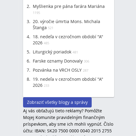
Myšlienka pre pána farára Mariána
1195
20. výročie úmrtia Mons. Michala
Štanga
521
18. nedeľa v cezročnom období "A"
2026
485
Liturgický poriadok
481
Farske oznamy Donovaly
306
Pozvánka na VRCH OSLY
287
19. nedeľa v cezročnom období "A"
2026
233
Zobraziť všetky blogy a správy
Aj vás obťažujú tieto reklamy? Pomôžte
Mojej Komunite pravidelným finančným
príspevkom, aby sme ich mohli vypnúť. Číslo
účtu: IBAN: SK20 7500 0000 0040 2015 2755