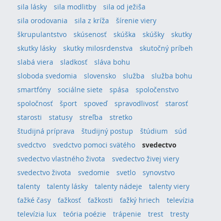
sila lásky
sila modlitby
sila od ježiša
sila orodovania
sila z kríža
šírenie viery
škrupulantstvo
skúsenosť
skúška
skúšky
skutky
skutky lásky
skutky milosrdenstva
skutočný príbeh
slabá viera
sladkosť
sláva bohu
sloboda svedomia
slovensko
služba
služba bohu
smartfóny
sociálne siete
spása
spoločenstvo
spoločnosť
šport
spoveď
spravodlivosť
starosť
starosti
statusy
streľba
stretko
študijná príprava
študijný postup
štúdium
súd
svedctvo
svedctvo pomoci svätého
svedectvo
svedectvo vlastného života
svedectvo živej viery
svedectvo života
svedomie
svetlo
synovstvo
talenty
talenty lásky
talenty nádeje
talenty viery
ťažké časy
ťažkosť
ťažkosti
ťažký hriech
televízia
televízia lux
teória poézie
trápenie
trest
tresty