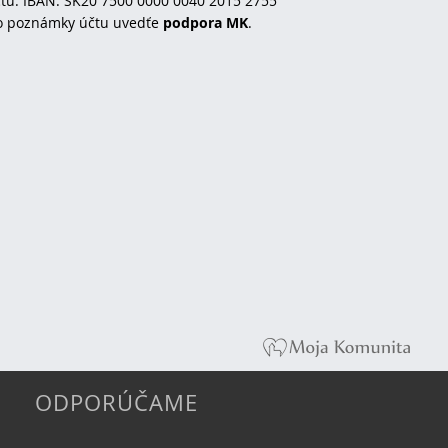
tu: IBAN: SK20 7500 0000 0040 2015 2755
o poznámky účtu uvedťe
podpora MK
.
ODPORÚČAME