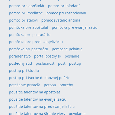
pomoc pre apoštolát
pomoc pri hľadaní
pomoc pri modlitbe
pomoc pri rozhodovaní
pomoc priateľovi
pomoc svätého antona
pomôcka pre apoštolát
pomôcka pre evanjelizáciu
pomôcka pre pastoráciu
pomôcka pre predevanjelizáciu
pomôcka pri pastorácii
pomocné pokánie
poradenstvo
portál postoy.sk
poslanie
posledný súd
poslušnosť
pôst
postup
postup pri štúdiu
postup pri tvorbe duchovnej poézie
potešenie priateľa
potopa
potreby
použitie talentov na apoštolát
použitie talentov na evanjelizáciu
použitie talentov na predevanjelizáciu
použitie talentov na šírenie viery
povolanie