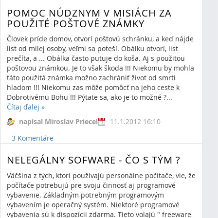
zdieľanie
apoinka
rímskokatolícka cirkev
POMOC NÚDZNYM V MISIÁCH ZA
apošolská internetová kampaň
sociálne siete
POUŽITÉ POŠTOVÉ ZNÁMKY
Človek príde domov, otvorí poštovú schránku, a keď nájde
list od milej osoby, veľmi sa poteší. Obálku otvorí, list
prečíta, a ... Obálka často putuje do koša. Aj s použitou
poštovou známkou. Je to však škoda !!! Niekomu by mohla
táto použitá známka možno zachrániť život od smrti
hladom !!! Niekomu zas môže pomôcť na jeho ceste k
Dobrotivému Bohu !!! Pýtate sa, ako je to možné ?...
Čítaj ďalej
»
napísal Miroslav Priecel
11.1.2012 16:10
3 Komentáre
NELEGÁLNY SOFWARE - ČO S TÝM ?
Väčšina z tých, ktorí používajú personálne počítače, vie, že
počítače potrebujú pre svoju činnosť aj programové
vybavenie. Základným potrebným programovým
vybavením je operačný systém. Niektoré programové
vybavenia sú k dispozícii zdarma. Tieto volajú " freeware