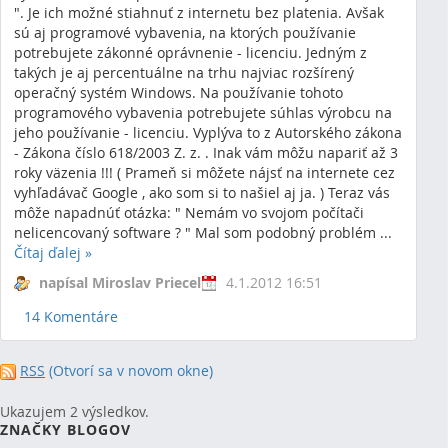
". Je ich možné stiahnuť z internetu bez platenia. Avšak
sú aj programové vybavenia, na ktorých používanie
potrebujete zákonné oprávnenie - licenciu. Jedným z
takých je aj percentuálne na trhu najviac rozšírený
operačný systém Windows. Na používanie tohoto
programového vybavenia potrebujete súhlas výrobcu na
jeho používanie - licenciu. Vyplýva to z Autorského zákona
- Zákona číslo 618/2003 Z. z. . Inak vám môžu napariť až 3
roky väzenia !!! ( Prameň si môžete nájsť na internete cez
vyhľadávač Google , ako som si to našiel aj ja. ) Teraz vás
môže napadnúť otázka: " Nemám vo svojom počítači
nelicencovaný software ? " Mal som podobný problém ...
Čítaj ďalej
»
napísal Miroslav Priecel
4.1.2012 16:51
14 Komentáre
RSS
(Otvorí sa v novom okne)
Ukazujem 2 výsledkov.
ZNAČKY BLOGOV