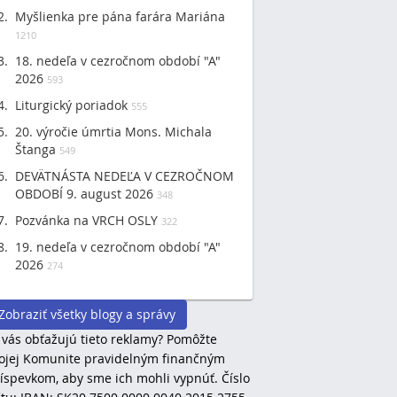
Myšlienka pre pána farára Mariána
1210
18. nedeľa v cezročnom období "A"
2026
593
Liturgický poriadok
555
20. výročie úmrtia Mons. Michala
Štanga
549
DEVÄTNÁSTA NEDEĽA V CEZROČNOM
OBDOBÍ 9. august 2026
348
Pozvánka na VRCH OSLY
322
19. nedeľa v cezročnom období "A"
2026
274
Zobraziť všetky blogy a správy
 vás obťažujú tieto reklamy? Pomôžte
jej Komunite pravidelným finančným
íspevkom, aby sme ich mohli vypnúť. Číslo