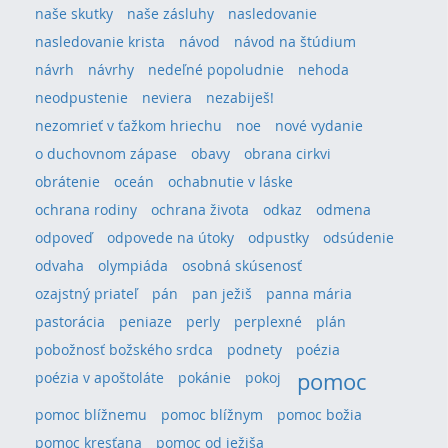
naše skutky
naše zásluhy
nasledovanie
nasledovanie krista
návod
návod na štúdium
návrh
návrhy
nedeľné popoludnie
nehoda
neodpustenie
neviera
nezabiješ!
nezomrieť v ťažkom hriechu
noe
nové vydanie
o duchovnom zápase
obavy
obrana cirkvi
obrátenie
oceán
ochabnutie v láske
ochrana rodiny
ochrana života
odkaz
odmena
odpoveď
odpovede na útoky
odpustky
odsúdenie
odvaha
olympiáda
osobná skúsenosť
ozajstný priateľ
pán
pan ježiš
panna mária
pastorácia
peniaze
perly
perplexné
plán
pobožnosť božského srdca
podnety
poézia
pomoc
poézia v apoštoláte
pokánie
pokoj
pomoc blížnemu
pomoc blížnym
pomoc božia
pomoc kresťana
pomoc od ježiša