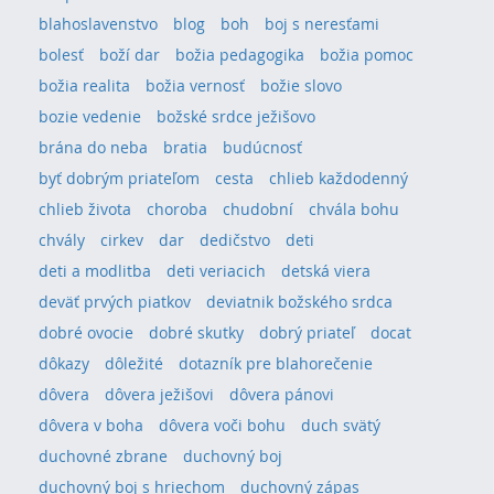
blahoslavenstvo
blog
boh
boj s neresťami
bolesť
boží dar
božia pedagogika
božia pomoc
božia realita
božia vernosť
božie slovo
bozie vedenie
božské srdce ježišovo
brána do neba
bratia
budúcnosť
byť dobrým priateľom
cesta
chlieb každodenný
chlieb života
choroba
chudobní
chvála bohu
chvály
cirkev
dar
dedičstvo
deti
deti a modlitba
deti veriacich
detská viera
deväť prvých piatkov
deviatnik božského srdca
dobré ovocie
dobré skutky
dobrý priateľ
docat
dôkazy
dôležité
dotazník pre blahorečenie
dôvera
dôvera ježišovi
dôvera pánovi
dôvera v boha
dôvera voči bohu
duch svätý
duchovné zbrane
duchovný boj
duchovný boj s hriechom
duchovný zápas