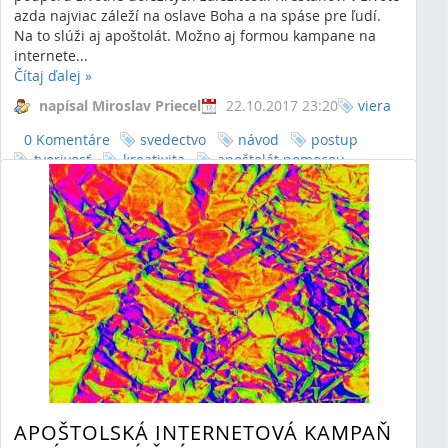
azda najviac záleží na oslave Boha a na spáse pre ľudí.
Na to slúži aj apoštolát. Možno aj formou kampane na
internete...
Čítaj ďalej
»
napísal Miroslav Priecel
22.10.2017 23:20
viera
0 Komentáre
svedectvo
návod
postup
tvorivosť
kreativita
apoštolát pomocou
ebooku
apoštolát
pomôcka pre apoštolát
pomôcka pre evanjelizáciu
pomôcka pre
predevanjelizáciu
predevanjelizácia
evanjelizácia
pomôcka pre pastoráciu
spoločenstvo
zdieľanie
apoinka
rímskokatolícka cirkev
mládež
apoštolská
internetová kampaň
APOŠTOLSKÁ INTERNETOVÁ KAMPAŇ