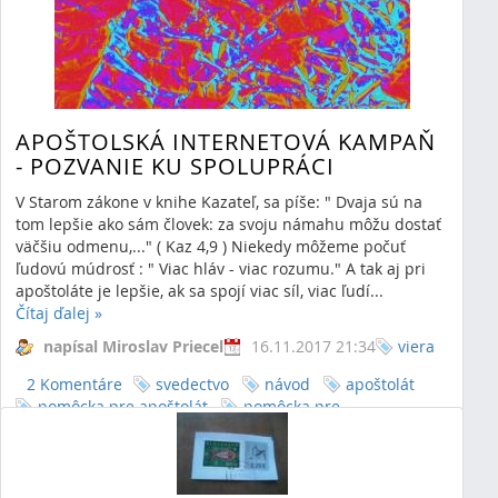
APOŠTOLSKÁ INTERNETOVÁ KAMPAŇ
- POZVANIE KU SPOLUPRÁCI
V Starom zákone v knihe Kazateľ, sa píše: " Dvaja sú na
tom lepšie ako sám človek: za svoju námahu môžu dostať
väčšiu odmenu,..." ( Kaz 4,9 ) Niekedy môžeme počuť
ľudovú múdrosť : " Viac hláv - viac rozumu." A tak aj pri
apoštoláte je lepšie, ak sa spojí viac síl, viac ľudí...
Čítaj ďalej
»
napísal Miroslav Priecel
16.11.2017 21:34
viera
2 Komentáre
svedectvo
návod
apoštolát
pomôcka pre apoštolát
pomôcka pre
evanjelizáciu
pomôcka pre predevanjelizáciu
predevanjelizácia
evanjelizácia
využitie
tvorivosti pre predevanjelizáciu
využitie tvorivosti pre
evanjelizáciu
spoločenstvo
facebook
statusy