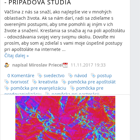
- PRÍPADOVÁ ŠTÚDIA
Väčšina z nás sa snaží, ako najlepšie vie v mnohých
oblastiach života. Ak sa nám darí, radi sa zdieľame s
overenými postupmi, aby sme pomohli aj iným v ich
živote a snažení. Kresťania sa snažia aj na poli apoštolátu
- odovzdávania svojej viery svojmu okoliu. Dovoľte mi
prosím, aby som aj zdieľal s vami moje úspešné postupy
pri apoštoláte na internete ...
Čítaj ďalej
»
napísal Miroslav Priecel
11.11.2017 19:33
0 Komentáre
svedectvo
návod
postup
tvorivosť
kreativita
pomôcka pre apoštolát
pomôcka pre evanjelizáciu
pomôcka pre
predevanjelizáciu
pomôcka pri pastorácii
predevanjelizácia
evanjelizácia
pomôcka pre
pastoráciu
využitie tvorivosti pre apoštolát
využitie tvorivosti pre predevanjelizáciu
využitie
tvorivosti pre evanjelizáciu
krestanvpolitike
náboženstvo
postrehy
poradenstvo
povolanie
spoločenstvo
stretko
facebook
statusy
zdieľanie
internet
apoinka