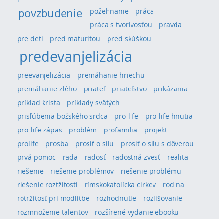
povzbudenie
požehnanie
práca
práca s tvorivosťou
pravda
pre deti
pred maturitou
pred skúškou
predevanjelizácia
preevanjelizácia
premáhanie hriechu
premáhanie zlého
priateľ
priateľstvo
prikázania
príklad krista
príklady svätých
prisľúbenia božského srdca
pro-life
pro-life hnutia
pro-life zápas
problém
profamilia
projekt
prolife
prosba
prosiť o silu
prosiť o silu s dôverou
prvá pomoc
rada
radosť
radostná zvesť
realita
riešenie
riešenie problémov
riešenie problému
riešenie roztžitosti
rímskokatolícka cirkev
rodina
rotržitosť pri modlitbe
rozhodnutie
rozlišovanie
rozmnoženie talentov
rozšírené vydanie ebooku