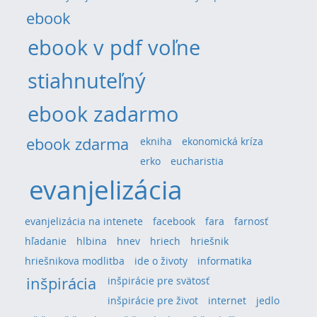
ebook
ebook v pdf voľne
stiahnuteľný
ebook zadarmo
ebook zdarma
ekniha
ekonomická kríza
erko
eucharistia
evanjelizácia
evanjelizácia na intenete
facebook
fara
farnosť
hľadanie
hlbina
hnev
hriech
hriešnik
hriešnikova modlitba
ide o životy
informatika
inšpirácia
inšpirácie pre svätosť
inšpirácie pre život
internet
jedlo