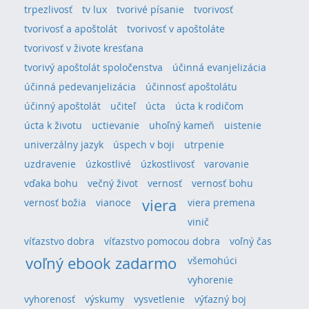
trpezlivosť
tv lux
tvorivé písanie
tvorivosť
tvorivosť a apoštolát
tvorivosť v apoštoláte
tvorivosť v živote kresťana
tvorivý apoštolát spoločenstva
účinná evanjelizácia
účinná pedevanjelizácia
účinnosť apoštolátu
účinný apoštolát
učiteľ
úcta
úcta k rodičom
úcta k životu
uctievanie
uhoľný kameň
uistenie
univerzálny jazyk
úspech v boji
utrpenie
uzdravenie
úzkostlivé
úzkostlivosť
varovanie
vďaka bohu
večný život
vernosť
vernosť bohu
viera
vernosť božia
vianoce
viera premena
vinič
víťazstvo dobra
víťazstvo pomocou dobra
voľný čas
voľný ebook zadarmo
všemohúci
vyhorenie
vyhorenosť
výskumy
vysvetlenie
výťazný boj