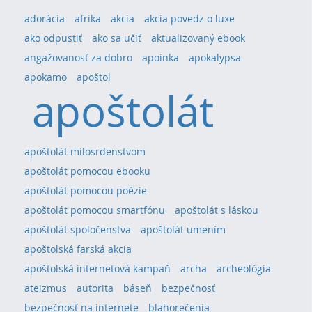
adorácia
afrika
akcia
akcia povedz o luxe
ako odpustiť
ako sa učiť
aktualizovaný ebook
angažovanosť za dobro
apoinka
apokalypsa
apokamo
apoštol
apoštolát
apoštolát milosrdenstvom
apoštolát pomocou ebooku
apoštolát pomocou poézie
apoštolát pomocou smartfónu
apoštolát s láskou
apoštolát spoločenstva
apoštolát umením
apoštolská farská akcia
apoštolská internetová kampaň
archa
archeológia
ateizmus
autorita
báseň
bezpečnosť
bezpečnosť na internete
blahorečenia