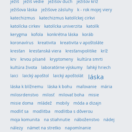
ježiš
ježiš vedie
ježišov duch
ježišov kríž
ježišova láska
ježišove zásluhy
k - rok mojej viery
katechizmus
katechizmus katolíckej cirkvi
katolícka cirkev
katolícka univerzita
katolík
kerygma
kofola
konkrétna láska
koráb
koronavírus
kreativita
kreativita v apoštoláte
kresťan
kresťanská viera
kresťanvpolitike
kríž
krv
krvou písané
kryptomeny
kultúra smrti
kultúra života
laboratórne výskumy
ľahký hriech
láska
laici
laický apoštol
laický apoštolát
láska k blížnemu
láska k bohu
maľovanie
mária
milosrdenstvo
milosť
milovať boha
misie
misie doma
mládež
mobily
móda a dizajn
modliť sa
modlitba
modlitba s dôverou
moja komunita
na stiahnutie
náboženstvo
nádej
nálezy
námet na stretko
napomínanie