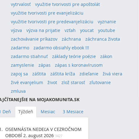
vytrvalosť
využitie tvorivosti pre apoštolát
využitie tvorivosti pre evanjelizáciu
využitie tvorivosti pre predevanjelizáciu
vyznanie
výzva
výzva na prijatie
vzťah
youcat
youtube
zachovávanie príkazov
záchrana
záchranca života
zadarmo
zadarmo obsiahly ebook !!!
zadarmo stiahnuť
základy teórie poézie
zákon
zamyslenie
zápas
zápas s koronavírusom
zapoj sa
záštita
záštita kríža
zdieľanie
živá viera
živé evanjelium
život
zlož starosť
zľutovanie
zmluva
AJČÍTANEJŠIE NA MOJAKOMUNITA.SK
1 Deň
Týždeň
Mesiac
3 Mesiace
OSEMNÁSTA NEDEĽA V CEZROČNOM
OBDOBÍ 2. august 2026
3427