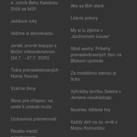
4. ročník Behu Kalváriou
Ako sa Boh stará
2026 sa blíži!
Litánie pokory
Ježišove ruky
My si tu žijeme v
Vážime si demokraciu
„duchovnom luxuse“
Jonáš, prorok bojujúci s
Silné sestry: Príbehy
Božím milosrdenstvom.
prenasledovaných žien na
(24.7. – 27.7. 2025)
Blízkom východe
Tváre prenasledovaných -
Za mediálnou stenou je
Huma Younus
ticho
Vzácne ženy
Vyhrážky smrťou Saleha v
Jemene neodrádzajú
Slovo pre chlapov: na
ceste k zrelosti muža
Novinka: biblické hry
Uzdravená priemernosť
Každý deň na sv. omši s
Mojou Komunitou
Rivalita medzi