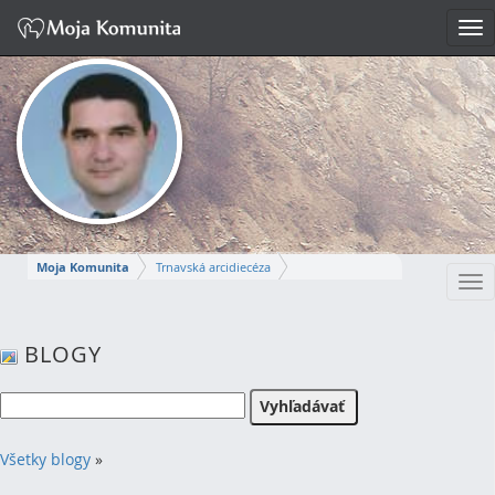
Tog
nav
Moja Komunita
Trnavská arcidiecéza
Tog
Dekanát Komárno
farnosť Komárno
nav
MIROSLAV
BLOGY
Napísať správu
Všetky blogy
»