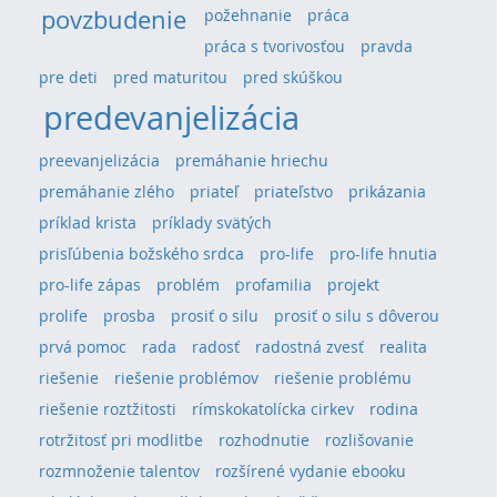
povzbudenie
požehnanie
práca
práca s tvorivosťou
pravda
pre deti
pred maturitou
pred skúškou
predevanjelizácia
preevanjelizácia
premáhanie hriechu
premáhanie zlého
priateľ
priateľstvo
prikázania
príklad krista
príklady svätých
prisľúbenia božského srdca
pro-life
pro-life hnutia
pro-life zápas
problém
profamilia
projekt
prolife
prosba
prosiť o silu
prosiť o silu s dôverou
prvá pomoc
rada
radosť
radostná zvesť
realita
riešenie
riešenie problémov
riešenie problému
riešenie roztžitosti
rímskokatolícka cirkev
rodina
rotržitosť pri modlitbe
rozhodnutie
rozlišovanie
rozmnoženie talentov
rozšírené vydanie ebooku