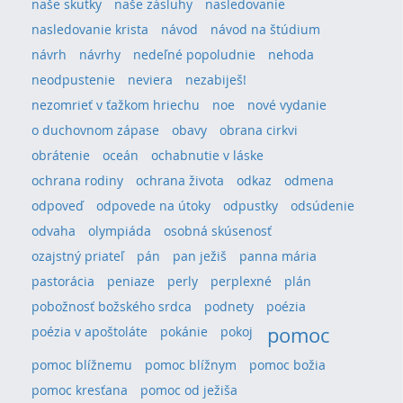
naše skutky
naše zásluhy
nasledovanie
nasledovanie krista
návod
návod na štúdium
návrh
návrhy
nedeľné popoludnie
nehoda
neodpustenie
neviera
nezabiješ!
nezomrieť v ťažkom hriechu
noe
nové vydanie
o duchovnom zápase
obavy
obrana cirkvi
obrátenie
oceán
ochabnutie v láske
ochrana rodiny
ochrana života
odkaz
odmena
odpoveď
odpovede na útoky
odpustky
odsúdenie
odvaha
olympiáda
osobná skúsenosť
ozajstný priateľ
pán
pan ježiš
panna mária
pastorácia
peniaze
perly
perplexné
plán
pobožnosť božského srdca
podnety
poézia
pomoc
poézia v apoštoláte
pokánie
pokoj
pomoc blížnemu
pomoc blížnym
pomoc božia
pomoc kresťana
pomoc od ježiša