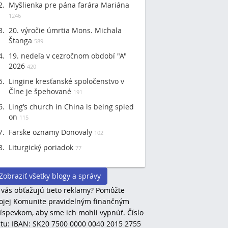
Myšlienka pre pána farára Mariána
1246
20. výročie úmrtia Mons. Michala
Štanga
589
19. nedeľa v cezročnom období "A"
2026
420
Lingine kresťanské spoločenstvo v
Číne je špehované
191
Ling’s church in China is being spied
on
115
Farske oznamy Donovaly
102
Liturgický poriadok
77
Zobraziť všetky blogy a správy
 vás obťažujú tieto reklamy? Pomôžte
jej Komunite pravidelným finančným
íspevkom, aby sme ich mohli vypnúť. Číslo
tu: IBAN: SK20 7500 0000 0040 2015 2755