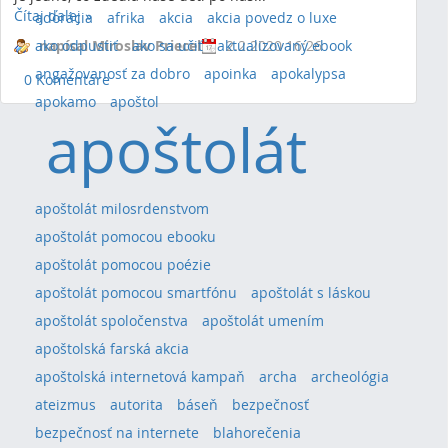
Čítaj ďalej
»
adorácia
afrika
akcia
akcia povedz o luxe
ako odpustiť
napísal Miroslav Priecel
ako sa učiť
aktualizovaný ebook
2.2.2020 16:26
angažovanosť za dobro
apoinka
apokalypsa
0 Komentáre
apokamo
apoštol
apoštolát
apoštolát milosrdenstvom
apoštolát pomocou ebooku
apoštolát pomocou poézie
apoštolát pomocou smartfónu
apoštolát s láskou
apoštolát spoločenstva
apoštolát umením
apoštolská farská akcia
apoštolská internetová kampaň
archa
archeológia
ateizmus
autorita
báseň
bezpečnosť
bezpečnosť na internete
blahorečenia