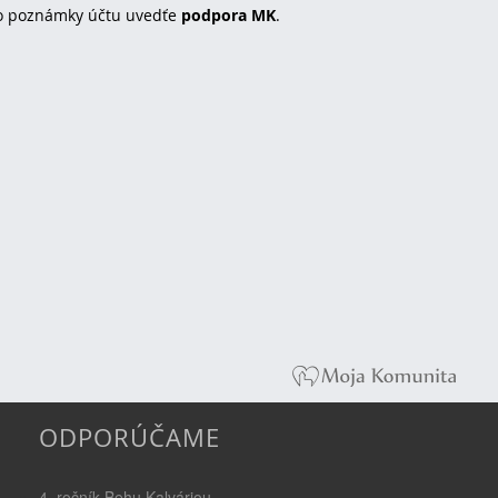
o poznámky účtu uvedťe
podpora MK
.
ODPORÚČAME
4. ročník Behu Kalváriou