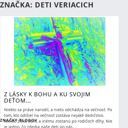
ZNAČKA: DETI VERIACICH
Z LÁSKY K BOHU A KU SVOJIM
DEŤOM...
RSS
(Otvorí sa v novom okne)
Niekto sa práve narodil, a nieto odchádza na večnosť. Po
Ukazujem 0 výsledkov.
tom, kto odišiel na večnosť zostáva nejaké dedičstvo.
ZNAČKY BLOGOV
Niekto získa dom, a inému zostanú po rodičoch dlhy. Nie
je jedno, čo zdedia naše deti po nás...