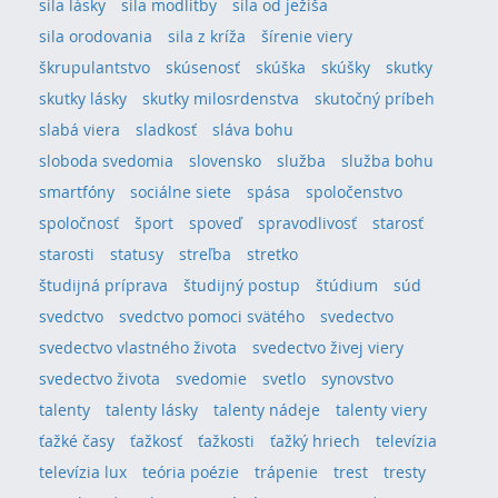
sila lásky
sila modlitby
sila od ježiša
sila orodovania
sila z kríža
šírenie viery
škrupulantstvo
skúsenosť
skúška
skúšky
skutky
skutky lásky
skutky milosrdenstva
skutočný príbeh
slabá viera
sladkosť
sláva bohu
sloboda svedomia
slovensko
služba
služba bohu
smartfóny
sociálne siete
spása
spoločenstvo
spoločnosť
šport
spoveď
spravodlivosť
starosť
starosti
statusy
streľba
stretko
študijná príprava
študijný postup
štúdium
súd
svedctvo
svedctvo pomoci svätého
svedectvo
svedectvo vlastného života
svedectvo živej viery
svedectvo života
svedomie
svetlo
synovstvo
talenty
talenty lásky
talenty nádeje
talenty viery
ťažké časy
ťažkosť
ťažkosti
ťažký hriech
televízia
televízia lux
teória poézie
trápenie
trest
tresty