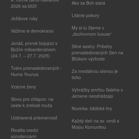
Ako sa Boh stará
2026 sa blíži!
Litánie pokory
Ježišove ruky
My si tu žijeme v
Vážime si demokraciu
„duchovnom luxuse“
Jonáš, prorok bojujúci s
Silné sestry: Príbehy
Božím milosrdenstvom.
prenasledovaných žien na
(24.7. – 27.7. 2025)
Blízkom východe
Tváre prenasledovaných -
Za mediálnou stenou je
Huma Younus
ticho
Vzácne ženy
Vyhrážky smrťou Saleha v
Jemene neodrádzajú
Slovo pre chlapov: na
ceste k zrelosti muža
Novinka: biblické hry
Uzdravená priemernosť
Každý deň na sv. omši s
Mojou Komunitou
Rivalita medzi
súrodencami