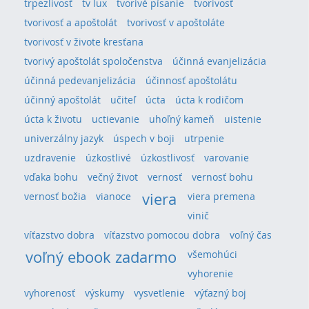
trpezlivosť
tv lux
tvorivé písanie
tvorivosť
tvorivosť a apoštolát
tvorivosť v apoštoláte
tvorivosť v živote kresťana
tvorivý apoštolát spoločenstva
účinná evanjelizácia
účinná pedevanjelizácia
účinnosť apoštolátu
účinný apoštolát
učiteľ
úcta
úcta k rodičom
úcta k životu
uctievanie
uhoľný kameň
uistenie
univerzálny jazyk
úspech v boji
utrpenie
uzdravenie
úzkostlivé
úzkostlivosť
varovanie
vďaka bohu
večný život
vernosť
vernosť bohu
viera
vernosť božia
vianoce
viera premena
vinič
víťazstvo dobra
víťazstvo pomocou dobra
voľný čas
voľný ebook zadarmo
všemohúci
vyhorenie
vyhorenosť
výskumy
vysvetlenie
výťazný boj