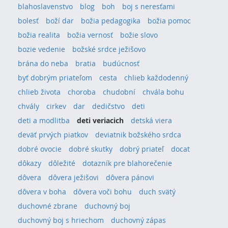
blahoslavenstvo
blog
boh
boj s neresťami
bolesť
boží dar
božia pedagogika
božia pomoc
božia realita
božia vernosť
božie slovo
bozie vedenie
božské srdce ježišovo
brána do neba
bratia
budúcnosť
byť dobrým priateľom
cesta
chlieb každodenný
chlieb života
choroba
chudobní
chvála bohu
chvály
cirkev
dar
dedičstvo
deti
deti a modlitba
deti veriacich
detská viera
deväť prvých piatkov
deviatnik božského srdca
dobré ovocie
dobré skutky
dobrý priateľ
docat
dôkazy
dôležité
dotazník pre blahorečenie
dôvera
dôvera ježišovi
dôvera pánovi
dôvera v boha
dôvera voči bohu
duch svätý
duchovné zbrane
duchovný boj
duchovný boj s hriechom
duchovný zápas