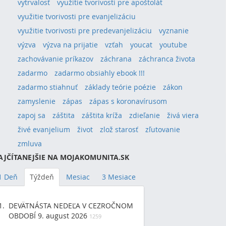
vytrvalosť
využitie tvorivosti pre apoštolát
využitie tvorivosti pre evanjelizáciu
využitie tvorivosti pre predevanjelizáciu
vyznanie
výzva
výzva na prijatie
vzťah
youcat
youtube
zachovávanie príkazov
záchrana
záchranca života
zadarmo
zadarmo obsiahly ebook !!!
zadarmo stiahnuť
základy teórie poézie
zákon
zamyslenie
zápas
zápas s koronavírusom
zapoj sa
záštita
záštita kríža
zdieľanie
živá viera
živé evanjelium
život
zlož starosť
zľutovanie
zmluva
AJČÍTANEJŠIE NA MOJAKOMUNITA.SK
1 Deň
Týždeň
Mesiac
3 Mesiace
DEVÄTNÁSTA NEDEĽA V CEZROČNOM
OBDOBÍ 9. august 2026
1259