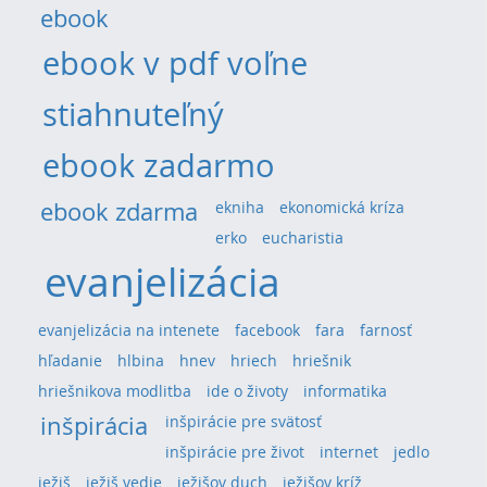
ebook
ebook v pdf voľne
stiahnuteľný
ebook zadarmo
ebook zdarma
ekniha
ekonomická kríza
erko
eucharistia
evanjelizácia
evanjelizácia na intenete
facebook
fara
farnosť
hľadanie
hlbina
hnev
hriech
hriešnik
hriešnikova modlitba
ide o životy
informatika
inšpirácia
inšpirácie pre svätosť
inšpirácie pre život
internet
jedlo
ježiš
ježiš vedie
ježišov duch
ježišov kríž