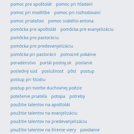
pomoc pre apoštolát
pomoc pri hľadaní
pomoc pri modlitbe
pomoc pri rozhodovaní
pomoc priateľovi
pomoc svätého antona
pomôcka pre apoštolát
pomôcka pre evanjelizáciu
pomôcka pre pastoráciu
pomôcka pre predevanjelizáciu
pomôcka pri pastorácii
pomocné pokánie
poradenstvo
portál postoy.sk
poslanie
posledný súd
poslušnosť
pôst
postup
postup pri štúdiu
postup pri tvorbe duchovnej poézie
potešenie priateľa
potopa
potreby
použitie talentov na apoštolát
použitie talentov na evanjelizáciu
použitie talentov na predevanjelizáciu
použitie talentov na šírenie viery
povolanie