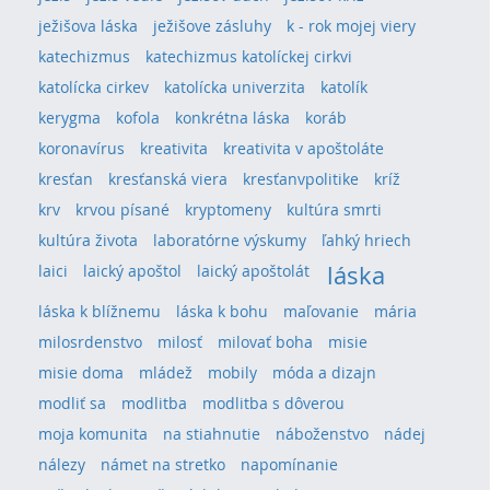
ježišova láska
ježišove zásluhy
k - rok mojej viery
katechizmus
katechizmus katolíckej cirkvi
katolícka cirkev
katolícka univerzita
katolík
kerygma
kofola
konkrétna láska
koráb
koronavírus
kreativita
kreativita v apoštoláte
kresťan
kresťanská viera
kresťanvpolitike
kríž
krv
krvou písané
kryptomeny
kultúra smrti
kultúra života
laboratórne výskumy
ľahký hriech
láska
laici
laický apoštol
laický apoštolát
láska k blížnemu
láska k bohu
maľovanie
mária
milosrdenstvo
milosť
milovať boha
misie
misie doma
mládež
mobily
móda a dizajn
modliť sa
modlitba
modlitba s dôverou
moja komunita
na stiahnutie
náboženstvo
nádej
nálezy
námet na stretko
napomínanie