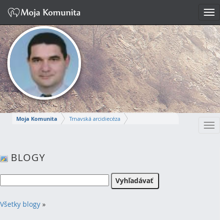
Tog
nav
Moja Komunita
Trnavská arcidiecéza
Tog
Dekanát Komárno
farnosť Komárno
nav
MIROSLAV
BLOGY
Napísať správu
Všetky blogy
»