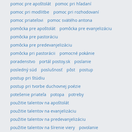
pomoc pre apoštolát
pomoc pri hľadaní
pomoc pri modlitbe
pomoc pri rozhodovaní
pomoc priateľovi
pomoc svätého antona
pomôcka pre apoštolát
pomôcka pre evanjelizáciu
pomôcka pre pastoráciu
pomôcka pre predevanjelizáciu
pomôcka pri pastorácii
pomocné pokánie
poradenstvo
portál postoy.sk
poslanie
posledný súd
poslušnosť
pôst
postup
postup pri štúdiu
postup pri tvorbe duchovnej poézie
potešenie priateľa
potopa
potreby
použitie talentov na apoštolát
použitie talentov na evanjelizáciu
použitie talentov na predevanjelizáciu
použitie talentov na šírenie viery
povolanie