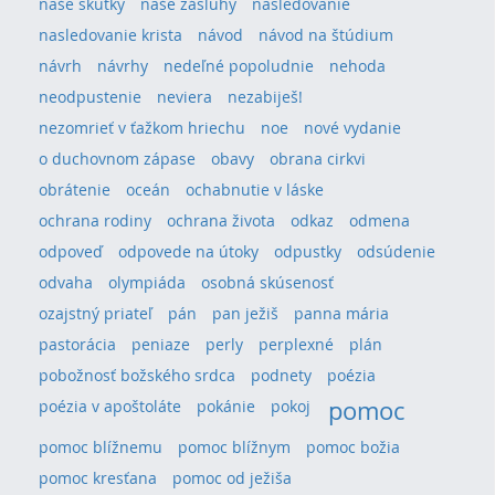
naše skutky
naše zásluhy
nasledovanie
nasledovanie krista
návod
návod na štúdium
návrh
návrhy
nedeľné popoludnie
nehoda
neodpustenie
neviera
nezabiješ!
nezomrieť v ťažkom hriechu
noe
nové vydanie
o duchovnom zápase
obavy
obrana cirkvi
obrátenie
oceán
ochabnutie v láske
ochrana rodiny
ochrana života
odkaz
odmena
odpoveď
odpovede na útoky
odpustky
odsúdenie
odvaha
olympiáda
osobná skúsenosť
ozajstný priateľ
pán
pan ježiš
panna mária
pastorácia
peniaze
perly
perplexné
plán
pobožnosť božského srdca
podnety
poézia
pomoc
poézia v apoštoláte
pokánie
pokoj
pomoc blížnemu
pomoc blížnym
pomoc božia
pomoc kresťana
pomoc od ježiša