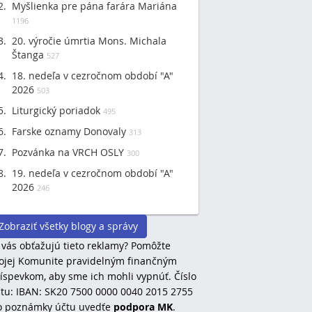
Myšlienka pre pána farára Mariána
1196
20. výročie úmrtia Mons. Michala
Štanga
527
18. nedeľa v cezročnom období "A"
2026
503
Liturgický poriadok
495
Farske oznamy Donovaly
313
Pozvánka na VRCH OSLY
300
19. nedeľa v cezročnom období "A"
2026
246
Zobraziť všetky blogy a správy
 vás obťažujú tieto reklamy? Pomôžte
jej Komunite pravidelným finančným
íspevkom, aby sme ich mohli vypnúť. Číslo
tu: IBAN: SK20 7500 0000 0040 2015 2755
o poznámky účtu uvedťe
podpora MK
.