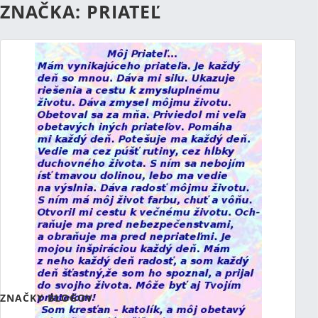
ZNAČKA: PRIATEĽ
RSS
(Otvorí sa v novom okne)
Ukazujem 0 výsledkov.
ZNAČKY BLOGOV