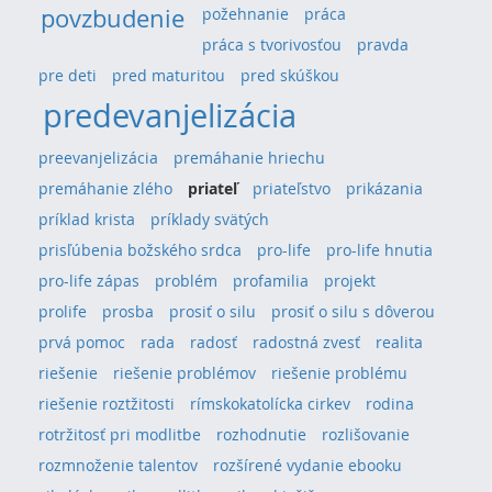
povzbudenie
požehnanie
práca
práca s tvorivosťou
pravda
pre deti
pred maturitou
pred skúškou
predevanjelizácia
preevanjelizácia
premáhanie hriechu
premáhanie zlého
priateľ
priateľstvo
prikázania
príklad krista
príklady svätých
prisľúbenia božského srdca
pro-life
pro-life hnutia
pro-life zápas
problém
profamilia
projekt
prolife
prosba
prosiť o silu
prosiť o silu s dôverou
prvá pomoc
rada
radosť
radostná zvesť
realita
riešenie
riešenie problémov
riešenie problému
riešenie roztžitosti
rímskokatolícka cirkev
rodina
rotržitosť pri modlitbe
rozhodnutie
rozlišovanie
rozmnoženie talentov
rozšírené vydanie ebooku