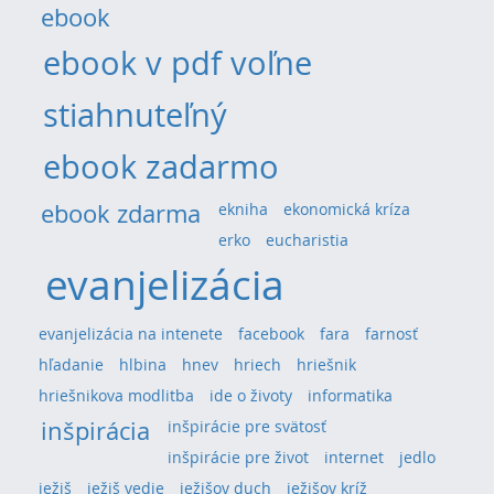
ebook
ebook v pdf voľne
stiahnuteľný
ebook zadarmo
ebook zdarma
ekniha
ekonomická kríza
erko
eucharistia
evanjelizácia
evanjelizácia na intenete
facebook
fara
farnosť
hľadanie
hlbina
hnev
hriech
hriešnik
hriešnikova modlitba
ide o životy
informatika
inšpirácia
inšpirácie pre svätosť
inšpirácie pre život
internet
jedlo
ježiš
ježiš vedie
ježišov duch
ježišov kríž