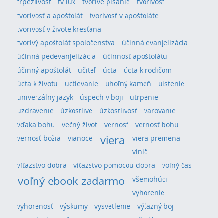
trpezlivosť
tv lux
tvorivé písanie
tvorivosť
tvorivosť a apoštolát
tvorivosť v apoštoláte
tvorivosť v živote kresťana
tvorivý apoštolát spoločenstva
účinná evanjelizácia
účinná pedevanjelizácia
účinnosť apoštolátu
účinný apoštolát
učiteľ
úcta
úcta k rodičom
úcta k životu
uctievanie
uhoľný kameň
uistenie
univerzálny jazyk
úspech v boji
utrpenie
uzdravenie
úzkostlivé
úzkostlivosť
varovanie
vďaka bohu
večný život
vernosť
vernosť bohu
viera
vernosť božia
vianoce
viera premena
vinič
víťazstvo dobra
víťazstvo pomocou dobra
voľný čas
voľný ebook zadarmo
všemohúci
vyhorenie
vyhorenosť
výskumy
vysvetlenie
výťazný boj