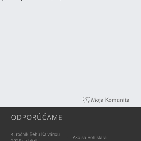
ODPORÚČAME
4. ročník Behu Kalváriou
Ako sa Boh stará
2026 sa blíži!