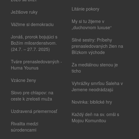
Litánie pokory
Ježišove ruky
My si tu žijeme v
Vážime si demokraciu
„duchovnom luxuse“
Jonáš, prorok bojujúci s
Silné sestry: Príbehy
Božím milosrdenstvom.
prenasledovaných žien na
(24.7. – 27.7. 2025)
Blízkom východe
Tváre prenasledovaných -
Za mediálnou stenou je
Huma Younus
ticho
Vzácne ženy
Vyhrážky smrťou Saleha v
Jemene neodrádzajú
Slovo pre chlapov: na
ceste k zrelosti muža
Novinka: biblické hry
Uzdravená priemernosť
Každý deň na sv. omši s
Mojou Komunitou
Rivalita medzi
súrodencami