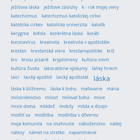
ježišova láska
ježišove zásluhy
k - rok mojej viery
katechizmus
katechizmus katolíckej cirkvi
katolícka cirkev
katolícka univerzita
katolík
kerygma
kofola
konkrétna láska
koráb
koronavírus
kreativita
kreativita v apoštoláte
kresťan
kresťanská viera
kresťanvpolitike
kríž
krv
krvou písané
kryptomeny
kultúra smrti
kultúra života
laboratórne výskumy
ľahký hriech
láska
laici
laický apoštol
laický apoštolát
láska k blížnemu
láska k bohu
maľovanie
mária
milosrdenstvo
milosť
milovať boha
misie
misie doma
mládež
mobily
móda a dizajn
modliť sa
modlitba
modlitba s dôverou
moja komunita
na stiahnutie
náboženstvo
nádej
nálezy
námet na stretko
napomínanie