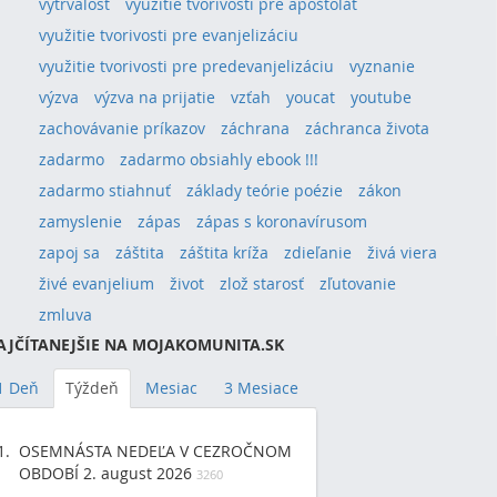
vytrvalosť
využitie tvorivosti pre apoštolát
využitie tvorivosti pre evanjelizáciu
využitie tvorivosti pre predevanjelizáciu
vyznanie
výzva
výzva na prijatie
vzťah
youcat
youtube
zachovávanie príkazov
záchrana
záchranca života
zadarmo
zadarmo obsiahly ebook !!!
zadarmo stiahnuť
základy teórie poézie
zákon
zamyslenie
zápas
zápas s koronavírusom
zapoj sa
záštita
záštita kríža
zdieľanie
živá viera
živé evanjelium
život
zlož starosť
zľutovanie
zmluva
AJČÍTANEJŠIE NA MOJAKOMUNITA.SK
1 Deň
Týždeň
Mesiac
3 Mesiace
OSEMNÁSTA NEDEĽA V CEZROČNOM
OBDOBÍ 2. august 2026
3260