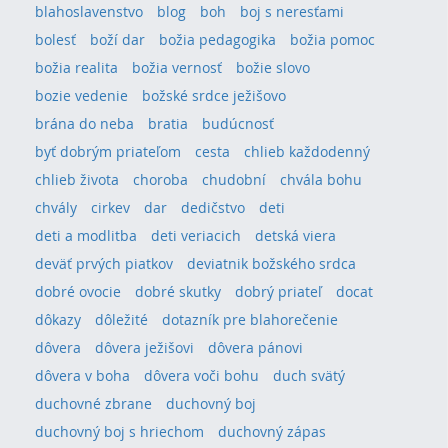
blahoslavenstvo
blog
boh
boj s neresťami
bolesť
boží dar
božia pedagogika
božia pomoc
božia realita
božia vernosť
božie slovo
bozie vedenie
božské srdce ježišovo
brána do neba
bratia
budúcnosť
byť dobrým priateľom
cesta
chlieb každodenný
chlieb života
choroba
chudobní
chvála bohu
chvály
cirkev
dar
dedičstvo
deti
deti a modlitba
deti veriacich
detská viera
deväť prvých piatkov
deviatnik božského srdca
dobré ovocie
dobré skutky
dobrý priateľ
docat
dôkazy
dôležité
dotazník pre blahorečenie
dôvera
dôvera ježišovi
dôvera pánovi
dôvera v boha
dôvera voči bohu
duch svätý
duchovné zbrane
duchovný boj
duchovný boj s hriechom
duchovný zápas