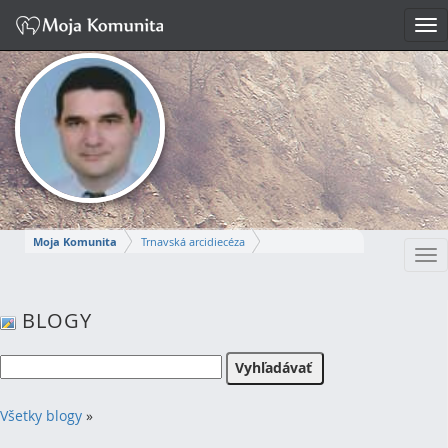
Tog
nav
Moja Komunita
Trnavská arcidiecéza
Tog
Dekanát Komárno
farnosť Komárno
nav
MIROSLAV
BLOGY
Napísať správu
Všetky blogy
»