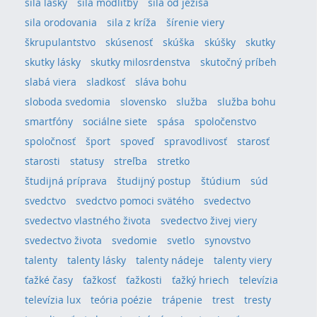
sila lásky
sila modlitby
sila od ježiša
sila orodovania
sila z kríža
šírenie viery
škrupulantstvo
skúsenosť
skúška
skúšky
skutky
skutky lásky
skutky milosrdenstva
skutočný príbeh
slabá viera
sladkosť
sláva bohu
sloboda svedomia
slovensko
služba
služba bohu
smartfóny
sociálne siete
spása
spoločenstvo
spoločnosť
šport
spoveď
spravodlivosť
starosť
starosti
statusy
streľba
stretko
študijná príprava
študijný postup
štúdium
súd
svedctvo
svedctvo pomoci svätého
svedectvo
svedectvo vlastného života
svedectvo živej viery
svedectvo života
svedomie
svetlo
synovstvo
talenty
talenty lásky
talenty nádeje
talenty viery
ťažké časy
ťažkosť
ťažkosti
ťažký hriech
televízia
televízia lux
teória poézie
trápenie
trest
tresty