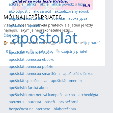
adorácia
afrika
akcia
akcia povedz o luxe
ako odpustiť
ako sa učiť
aktualizovaný ebook
MÔJ NAJLEPŠÍ PRIATEĽ...
angažovanosť za dobro
apoinka
apokalypsa
V živote môžeme mať veľa priateľov, ale jeden je vždy
apokamo
apoštol
najlepší. Takým je neprekonateľne Ježiš...
apoštolát
Čítaj ďalej
»
napísal Miroslav Priecel
18.12.2017 0:16
priateľ
0 Komentáre
priateľstvo
ozajstný priateľ
apoštolát milosrdenstvom
apoštolát pomocou ebooku
apoštolát pomocou poézie
apoštolát pomocou smartfónu
apoštolát s láskou
apoštolát spoločenstva
apoštolát umením
apoštolská farská akcia
apoštolská internetová kampaň
archa
archeológia
ateizmus
autorita
báseň
bezpečnosť
bezpečnosť na internete
blahorečenia