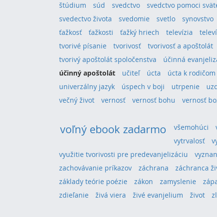
štúdium
súd
svedctvo
svedctvo pomoci svä
svedectvo života
svedomie
svetlo
synovstvo
ťažkosť
ťažkosti
ťažký hriech
televízia
telev
tvorivé písanie
tvorivosť
tvorivosť a apoštolát
tvorivý apoštolát spoločenstva
účinná evanjeliz
účinný apoštolát
učiteľ
úcta
úcta k rodičom
univerzálny jazyk
úspech v boji
utrpenie
uz
večný život
vernosť
vernosť bohu
vernosť bo
voľný ebook zadarmo
všemohúci
vytrvalosť
v
využitie tvorivosti pre predevanjelizáciu
vyznan
zachovávanie príkazov
záchrana
záchranca ži
základy teórie poézie
zákon
zamyslenie
záp
zdieľanie
živá viera
živé evanjelium
život
z