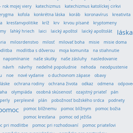
 - rok mojej viery
katechizmus
katechizmus katolíckej cirkvi
erygma
kofola
konkrétna láska
koráb
koronavírus
kreativita
ra
kresťanvpolitike
kríž
krv
krvou písané
kryptomeny
láska
umy
ľahký hriech
laici
laický apoštol
laický apoštolát
ria
milosrdenstvo
milosť
milovať boha
misie
misie doma
dlitba
modlitba s dôverou
moja komunita
na stiahnutie
napomínanie
naše skutky
naše zásluhy
nasledovanie
návrh
návrhy
nedeľné popoludnie
nehoda
neodpustenie
u
noe
nové vydanie
o duchovnom zápase
obavy
láske
ochrana rodiny
ochrana života
odkaz
odmena
odpove
aha
olympiáda
osobná skúsenosť
ozajstný priateľ
pán
perly
perplexné
plán
pobožnosť božského srdca
podnety
pomoc
pomoc blížnemu
pomoc blížnym
pomoc božia
pomoc kresťana
pomoc od ježiša
 pri modlitbe
pomoc pri rozhodovaní
pomoc priateľovi