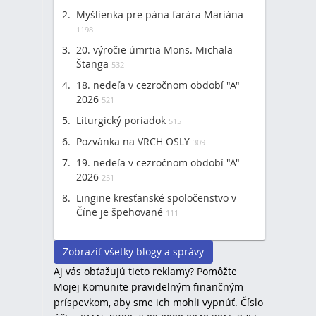
Myšlienka pre pána farára Mariána
1198
20. výročie úmrtia Mons. Michala
Štanga
532
18. nedeľa v cezročnom období "A"
2026
521
Liturgický poriadok
515
Pozvánka na VRCH OSLY
309
19. nedeľa v cezročnom období "A"
2026
251
Lingine kresťanské spoločenstvo v
Číne je špehované
111
Zobraziť všetky blogy a správy
Aj vás obťažujú tieto reklamy? Pomôžte
Mojej Komunite pravidelným finančným
príspevkom, aby sme ich mohli vypnúť. Číslo