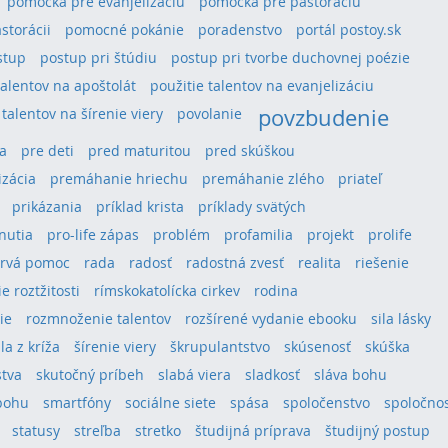
pomôcka pre evanjelizáciu
pomôcka pre pastoráciu
storácii
pomocné pokánie
poradenstvo
portál postoy.sk
stup
postup pri štúdiu
postup pri tvorbe duchovnej poézie
talentov na apoštolát
použitie talentov na evanjelizáciu
povzbudenie
 talentov na šírenie viery
povolanie
a
pre deti
pred maturitou
pred skúškou
izácia
premáhanie hriechu
premáhanie zlého
priateľ
prikázania
príklad krista
príklady svätých
hnutia
pro-life zápas
problém
profamilia
projekt
prolife
rvá pomoc
rada
radosť
radostná zvesť
realita
riešenie
e roztžitosti
rímskokatolícka cirkev
rodina
ie
rozmnoženie talentov
rozšírené vydanie ebooku
sila lásky
ila z kríža
šírenie viery
škrupulantstvo
skúsenosť
skúška
stva
skutočný príbeh
slabá viera
sladkosť
sláva bohu
bohu
smartfóny
sociálne siete
spása
spoločenstvo
spoločno
statusy
streľba
stretko
študijná príprava
študijný postup