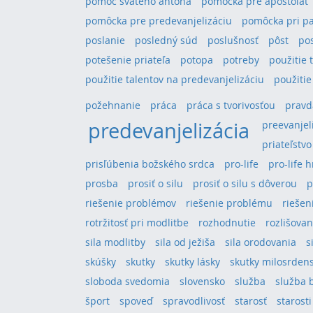
pomoc svätého antona
pomôcka pre apoštolát
pomôcka pre predevanjelizáciu
pomôcka pri pa
poslanie
posledný súd
poslušnosť
pôst
po
potešenie priateľa
potopa
potreby
použitie 
použitie talentov na predevanjelizáciu
použitie
požehnanie
práca
práca s tvorivosťou
pravd
predevanjelizácia
preevanjel
priateľstvo
prisľúbenia božského srdca
pro-life
pro-life 
prosba
prosiť o silu
prosiť o silu s dôverou
p
riešenie problémov
riešenie problému
riešeni
rotržitosť pri modlitbe
rozhodnutie
rozlišovan
sila modlitby
sila od ježiša
sila orodovania
s
skúšky
skutky
skutky lásky
skutky milosrden
sloboda svedomia
slovensko
služba
služba 
šport
spoveď
spravodlivosť
starosť
starosti