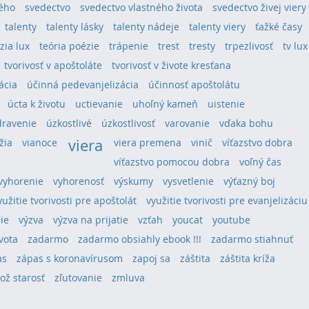
tého
svedectvo
svedectvo vlastného života
svedectvo živej viery
talenty
talenty lásky
talenty nádeje
talenty viery
ťažké časy
ízia lux
teória poézie
trápenie
trest
tresty
trpezlivosť
tv lux
tvorivosť v apoštoláte
tvorivosť v živote kresťana
ácia
účinná pedevanjelizácia
účinnosť apoštolátu
úcta k životu
uctievanie
uhoľný kameň
uistenie
dravenie
úzkostlivé
úzkostlivosť
varovanie
vďaka bohu
viera
žia
vianoce
viera premena
vinič
víťazstvo dobra
víťazstvo pomocou dobra
voľný čas
vyhorenie
vyhorenosť
výskumy
vysvetlenie
výťazný boj
yužitie tvorivosti pre apoštolát
využitie tvorivosti pre evanjelizáciu
ie
výzva
výzva na prijatie
vzťah
youcat
youtube
vota
zadarmo
zadarmo obsiahly ebook !!!
zadarmo stiahnuť
as
zápas s koronavírusom
zapoj sa
záštita
záštita kríža
lož starosť
zľutovanie
zmluva