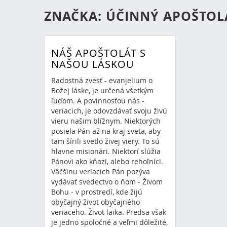
ZNAČKA: ÚČINNÝ APOŠTOL
NÁŠ APOŠTOLÁT S
NAŠOU LÁSKOU
Radostná zvesť - evanjelium o
Božej láske, je určená všetkým
ľuďom. A povinnosťou nás -
veriacich, je odovzdávať svoju živú
vieru našim blížnym. Niektorých
posiela Pán až na kraj sveta, aby
tam šírili svetlo živej viery. To sú
hlavne misionári. Niektorí slúžia
Pánovi ako kňazi, alebo rehoľníci.
Väčšinu veriacich Pán pozýva
vydávať svedectvo o ňom - Živom
Bohu - v prostredí, kde žijú
obyčajný život obyčajného
veriaceho. Život laika. Predsa však
je jedno spoločné a veľmi dôležité,