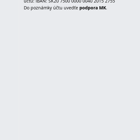
účtu: IBAN: SK20 7500 0000 0040 2015 2755
Do poznámky účtu uvedťe
podpora MK
.
u