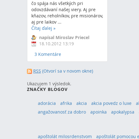
čo spája nás všetkých pri
odovzdávaní našej viery. Aj pre
kňazov, reholníkov, pre misionárov,
aj pre laikov ...
Čítaj ďalej
»
napísal Miroslav Priecel
18.10.2012 13:19
3 Komentáre
RSS
(Otvorí sa v novom okne)
Ukazujem 1 výsledok.
ZNAČKY BLOGOV
adorácia
afrika
akcia
akcia povedz o luxe
a
angažovanosť za dobro
apoinka
apokalypsa
apoštolát milosrdenstvom
apoštolát pomocou 