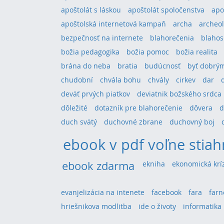
apoštolát s láskou
apoštolát spoločenstva
apo
apoštolská internetová kampaň
archa
archeol
bezpečnosť na internete
blahorečenia
blahos
božia pedagogika
božia pomoc
božia realita
brána do neba
bratia
budúcnosť
byť dobrým
chudobní
chvála bohu
chvály
cirkev
dar
deväť prvých piatkov
deviatnik božského srdca
dôležité
dotazník pre blahorečenie
dôvera
d
duch svätý
duchovné zbrane
duchovný boj
ebook v pdf voľne stiah
ebook zdarma
ekniha
ekonomická krí
evanjelizácia na intenete
facebook
fara
farn
hriešnikova modlitba
ide o životy
informatika