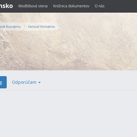
ensko
Modlitbová stena
Knižnica dokumentov
O nás
nát Komárno
farnosť Komárno
g
Odporúčam