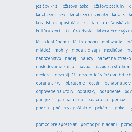
ježišov kríž
ježišova láska
ježišove zásluhy
k
katolícka cirkev
katolícka univerzita
katolík
k
kreativita v apoštoláte
kresťan
kresťanská vie
kultúra smrti
kultúra života
laboratórne výsk
láska k blížnemu
láska k bohu
maľovanie
má
mládež
mobily
móda a dizajn
modliť sa
mo
náboženstvo
nádej
nálezy
námet na stretko
nasledovanie krista
návod
návod na štúdium
neviera
nezabiješ!
nezomrieť v ťažkom hriech
obrana cirkvi
obrátenie
oceán
ochabnutie v 
odpovede na útoky
odpustky
odsúdenie
odv
pan ježiš
panna mária
pastorácia
peniaze
poézia
poézia v apoštoláte
pokánie
pokoj
pomoc pre apoštolát
pomoc pri hľadaní
pomoc