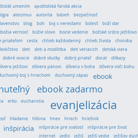
štolát umením
apoštolská farská akcia
ógia
ateizmus
autorita
báseň
bezpečnosť
lavenstvo
blog
boh
boj s neresťami
bolesť
boží dar
božia vernosť
božie slovo
bozie vedenie
božské srdce ježišovo
 priateľom
cesta
chlieb každodenný
chlieb života
choroba
dedičstvo
deti
deti a modlitba
deti veriacich
detská viera
dobré ovocie
dobré skutky
dobrý priateľ
docat
dôkazy
ôvera ježišovi
dôvera pánovi
dôvera v boha
dôvera voči bohu
ebook
duchovný boj s hriechom
duchovný zápas
nuteľný
ebook zadarmo
evanjelizácia
za
erko
eucharistia
osť
hľadanie
hlbina
hnev
hriech
hriešnik
inšpirácia
inšpirácie pre svätosť
inšpirácie pre život
internet
jedlo
ježiš
ježiš vedie
ježišov duc