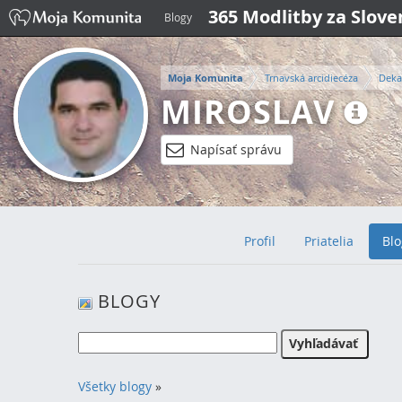
365 Modlitby za Slov
Blogy
Moja Komunita
Trnavská arcidiecéza
Deka
MIROSLAV
Napísať správu
Profil
Priatelia
Blo
BLOGY
Všetky blogy
»