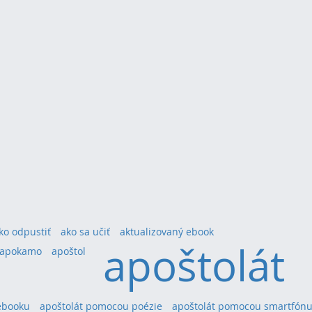
ko odpustiť
ako sa učiť
aktualizovaný ebook
apoštolát
apokamo
apoštol
ebooku
apoštolát pomocou poézie
apoštolát pomocou smartfón