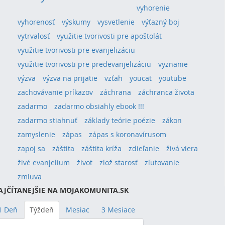
vyhorenie
vyhorenosť
výskumy
vysvetlenie
výťazný boj
vytrvalosť
využitie tvorivosti pre apoštolát
využitie tvorivosti pre evanjelizáciu
využitie tvorivosti pre predevanjelizáciu
vyznanie
výzva
výzva na prijatie
vzťah
youcat
youtube
zachovávanie príkazov
záchrana
záchranca života
zadarmo
zadarmo obsiahly ebook !!!
zadarmo stiahnuť
základy teórie poézie
zákon
zamyslenie
zápas
zápas s koronavírusom
zapoj sa
záštita
záštita kríža
zdieľanie
živá viera
živé evanjelium
život
zlož starosť
zľutovanie
zmluva
AJČÍTANEJŠIE NA MOJAKOMUNITA.SK
1 Deň
Týždeň
Mesiac
3 Mesiace