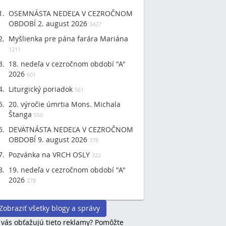
OSEMNÁSTA NEDEĽA V CEZROČNOM
OBDOBÍ 2. august 2026
3427
Myšlienka pre pána farára Mariána
1211
18. nedeľa v cezročnom období "A"
2026
601
Liturgický poriadok
561
20. výročie úmrtia Mons. Michala
Štanga
550
DEVÄTNÁSTA NEDEĽA V CEZROČNOM
OBDOBÍ 9. august 2026
378
Pozvánka na VRCH OSLY
322
19. nedeľa v cezročnom období "A"
2026
278
Zobraziť všetky blogy a správy
 vás obťažujú tieto reklamy? Pomôžte