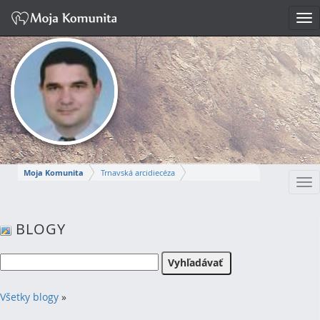
Tog
nav
Moja Komunita
Trnavská arcidiecéza
Tog
Dekanát Komárno
farnosť Komárno
nav
MIROSLAV
BLOGY
Napísať správu
Všetky blogy
»