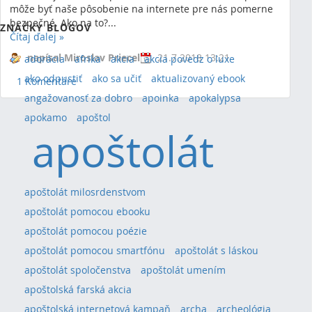
môže byť naše pôsobenie na internete pre nás pomerne
Ukazujem 0 výsledkov.
bezpečné. Ako na to?...
ZNAČKY BLOGOV
Čítaj ďalej
»
napísal Miroslav Priecel
21.7.2018 13:21
adorácia
afrika
akcia
akcia povedz o luxe
ako odpustiť
ako sa učiť
aktualizovaný ebook
1 Komentáre
angažovanosť za dobro
apoinka
apokalypsa
apokamo
apoštol
apoštolát
apoštolát milosrdenstvom
apoštolát pomocou ebooku
apoštolát pomocou poézie
apoštolát pomocou smartfónu
apoštolát s láskou
apoštolát spoločenstva
apoštolát umením
apoštolská farská akcia
apoštolská internetová kampaň
archa
archeológia