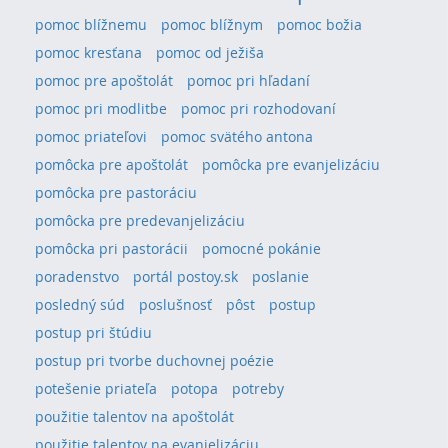
pomoc blížnemu
pomoc blížnym
pomoc božia
pomoc kresťana
pomoc od ježiša
pomoc pre apoštolát
pomoc pri hľadaní
pomoc pri modlitbe
pomoc pri rozhodovaní
pomoc priateľovi
pomoc svätého antona
pomôcka pre apoštolát
pomôcka pre evanjelizáciu
pomôcka pre pastoráciu
pomôcka pre predevanjelizáciu
pomôcka pri pastorácii
pomocné pokánie
poradenstvo
portál postoy.sk
poslanie
posledný súd
poslušnosť
pôst
postup
postup pri štúdiu
postup pri tvorbe duchovnej poézie
potešenie priateľa
potopa
potreby
použitie talentov na apoštolát
použitie talentov na evanjelizáciu