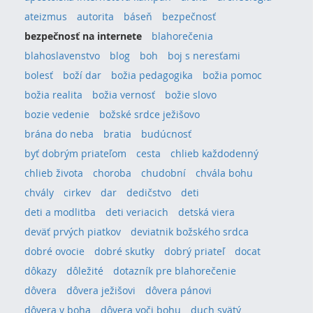
ateizmus
autorita
báseň
bezpečnosť
bezpečnosť na internete
blahorečenia
blahoslavenstvo
blog
boh
boj s neresťami
bolesť
boží dar
božia pedagogika
božia pomoc
božia realita
božia vernosť
božie slovo
bozie vedenie
božské srdce ježišovo
brána do neba
bratia
budúcnosť
byť dobrým priateľom
cesta
chlieb každodenný
chlieb života
choroba
chudobní
chvála bohu
chvály
cirkev
dar
dedičstvo
deti
deti a modlitba
deti veriacich
detská viera
deväť prvých piatkov
deviatnik božského srdca
dobré ovocie
dobré skutky
dobrý priateľ
docat
dôkazy
dôležité
dotazník pre blahorečenie
dôvera
dôvera ježišovi
dôvera pánovi
dôvera v boha
dôvera voči bohu
duch svätý