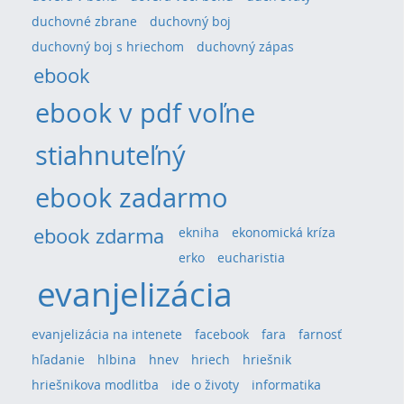
duchovné zbrane
duchovný boj
duchovný boj s hriechom
duchovný zápas
ebook
ebook v pdf voľne
stiahnuteľný
ebook zadarmo
ebook zdarma
ekniha
ekonomická kríza
erko
eucharistia
evanjelizácia
evanjelizácia na intenete
facebook
fara
farnosť
hľadanie
hlbina
hnev
hriech
hriešnik
hriešnikova modlitba
ide o životy
informatika