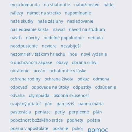
moja komunita
na stiahnutie
náboženstvo
nádej
nálezy
námet na stretko
napomínanie
naše skutky
naše zásluhy
nasledovanie
nasledovanie krista
návod
návod na štúdium
návrh
návrhy
nedeľné popoludnie
nehoda
neodpustenie
neviera
nezabiješ!
nezomrieť v ťažkom hriechu
noe
nové vydanie
o duchovnom zápase
obavy
obrana cirkvi
obrátenie
oceán
ochabnutie v láske
ochrana rodiny
ochrana života
odkaz
odmena
odpoveď
odpovede na útoky
odpustky
odsúdenie
odvaha
olympiáda
osobná skúsenosť
ozajstný priateľ
pán
pan ježiš
panna mária
pastorácia
peniaze
perly
perplexné
plán
pobožnosť božského srdca
podnety
poézia
pomoc
poézia v apoštoláte
pokánie
pokoj