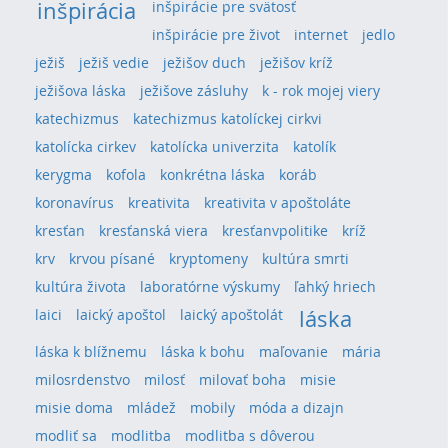
inšpirácia
inšpirácie pre svätosť
inšpirácie pre život
internet
jedlo
ježiš
ježiš vedie
ježišov duch
ježišov kríž
ježišova láska
ježišove zásluhy
k - rok mojej viery
katechizmus
katechizmus katolíckej cirkvi
katolícka cirkev
katolícka univerzita
katolík
kerygma
kofola
konkrétna láska
koráb
koronavírus
kreativita
kreativita v apoštoláte
kresťan
kresťanská viera
kresťanvpolitike
kríž
krv
krvou písané
kryptomeny
kultúra smrti
kultúra života
laboratórne výskumy
ľahký hriech
láska
laici
laický apoštol
laický apoštolát
láska k blížnemu
láska k bohu
maľovanie
mária
milosrdenstvo
milosť
milovať boha
misie
misie doma
mládež
mobily
móda a dizajn
modliť sa
modlitba
modlitba s dôverou