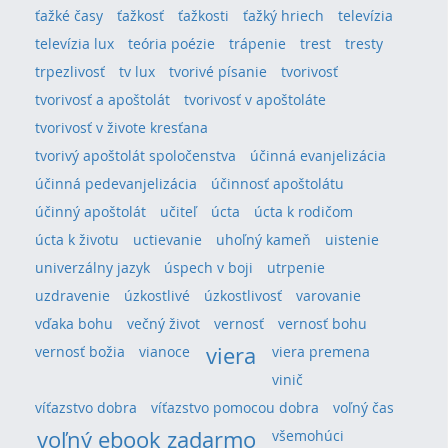
ťažké časy
ťažkosť
ťažkosti
ťažký hriech
televízia
televízia lux
teória poézie
trápenie
trest
tresty
trpezlivosť
tv lux
tvorivé písanie
tvorivosť
tvorivosť a apoštolát
tvorivosť v apoštoláte
tvorivosť v živote kresťana
tvorivý apoštolát spoločenstva
účinná evanjelizácia
účinná pedevanjelizácia
účinnosť apoštolátu
účinný apoštolát
učiteľ
úcta
úcta k rodičom
úcta k životu
uctievanie
uhoľný kameň
uistenie
univerzálny jazyk
úspech v boji
utrpenie
uzdravenie
úzkostlivé
úzkostlivosť
varovanie
vďaka bohu
večný život
vernosť
vernosť bohu
viera
vernosť božia
vianoce
viera premena
vinič
víťazstvo dobra
víťazstvo pomocou dobra
voľný čas
voľný ebook zadarmo
všemohúci