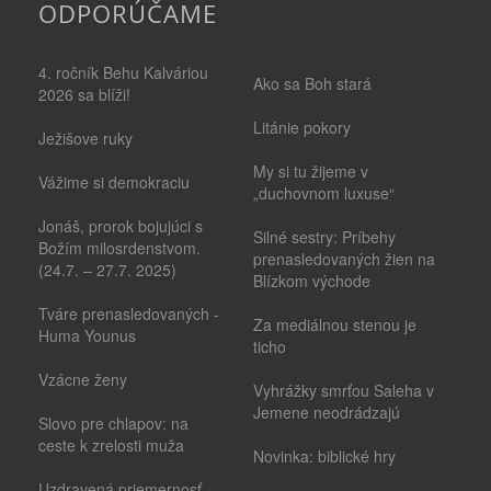
ODPORÚČAME
4. ročník Behu Kalváriou
Ako sa Boh stará
2026 sa blíži!
Litánie pokory
Ježišove ruky
My si tu žijeme v
Vážime si demokraciu
„duchovnom luxuse“
Jonáš, prorok bojujúci s
Silné sestry: Príbehy
Božím milosrdenstvom.
prenasledovaných žien na
(24.7. – 27.7. 2025)
Blízkom východe
Tváre prenasledovaných -
Za mediálnou stenou je
Huma Younus
ticho
Vzácne ženy
Vyhrážky smrťou Saleha v
Jemene neodrádzajú
Slovo pre chlapov: na
ceste k zrelosti muža
Novinka: biblické hry
Uzdravená priemernosť