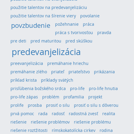
použitie talentov na predevanjelizáciu
použitie talentov na šírenie viery
povolanie
povzbudenie
požehnanie
práca
práca s tvorivosťou
pravda
pre deti
pred maturitou
pred skúškou
predevanjelizácia
preevanjelizácia
premáhanie hriechu
premáhanie zlého
priateľ
priateľstvo
prikázania
príklad krista
príklady svätých
prisľúbenia božského srdca
pro-life
pro-life hnutia
pro-life zápas
problém
profamilia
projekt
prolife
prosba
prosiť o silu
prosiť o silu s dôverou
prvá pomoc
rada
radosť
radostná zvesť
realita
riešenie
riešenie problémov
riešenie problému
riešenie roztžitosti
rímskokatolícka cirkev
rodina