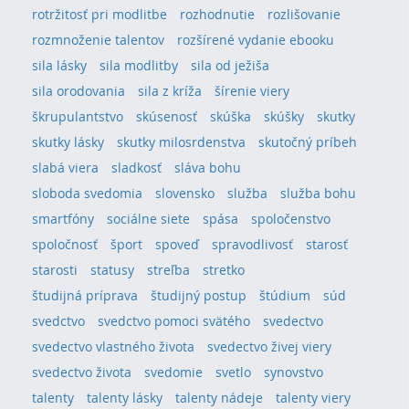
rotržitosť pri modlitbe
rozhodnutie
rozlišovanie
rozmnoženie talentov
rozšírené vydanie ebooku
sila lásky
sila modlitby
sila od ježiša
sila orodovania
sila z kríža
šírenie viery
škrupulantstvo
skúsenosť
skúška
skúšky
skutky
skutky lásky
skutky milosrdenstva
skutočný príbeh
slabá viera
sladkosť
sláva bohu
sloboda svedomia
slovensko
služba
služba bohu
smartfóny
sociálne siete
spása
spoločenstvo
spoločnosť
šport
spoveď
spravodlivosť
starosť
starosti
statusy
streľba
stretko
študijná príprava
študijný postup
štúdium
súd
svedctvo
svedctvo pomoci svätého
svedectvo
svedectvo vlastného života
svedectvo živej viery
svedectvo života
svedomie
svetlo
synovstvo
talenty
talenty lásky
talenty nádeje
talenty viery