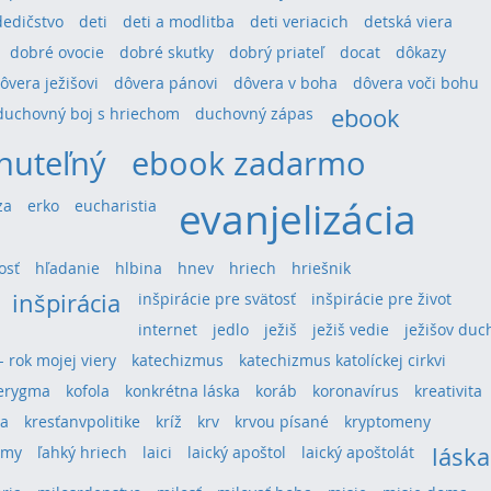
dedičstvo
deti
deti a modlitba
deti veriacich
detská viera
dobré ovocie
dobré skutky
dobrý priateľ
docat
dôkazy
ôvera ježišovi
dôvera pánovi
dôvera v boha
dôvera voči bohu
ebook
duchovný boj s hriechom
duchovný zápas
nuteľný
ebook zadarmo
evanjelizácia
za
erko
eucharistia
osť
hľadanie
hlbina
hnev
hriech
hriešnik
inšpirácia
inšpirácie pre svätosť
inšpirácie pre život
internet
jedlo
ježiš
ježiš vedie
ježišov duc
 - rok mojej viery
katechizmus
katechizmus katolíckej cirkvi
erygma
kofola
konkrétna láska
koráb
koronavírus
kreativita
ra
kresťanvpolitike
kríž
krv
krvou písané
kryptomeny
láska
umy
ľahký hriech
laici
laický apoštol
laický apoštolát