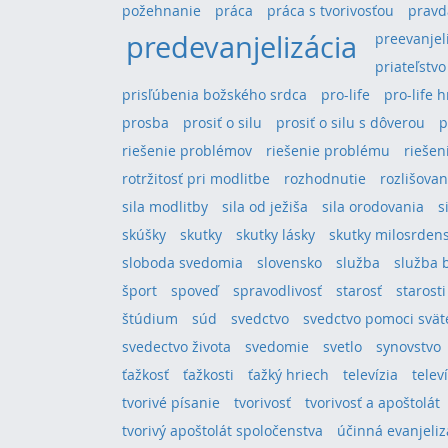
požehnanie
práca
práca s tvorivosťou
pravd
predevanjelizácia
preevanjel
priateľstvo
prisľúbenia božského srdca
pro-life
pro-life 
prosba
prosiť o silu
prosiť o silu s dôverou
p
riešenie problémov
riešenie problému
riešeni
rotržitosť pri modlitbe
rozhodnutie
rozlišovan
sila modlitby
sila od ježiša
sila orodovania
s
skúšky
skutky
skutky lásky
skutky milosrden
sloboda svedomia
slovensko
služba
služba 
šport
spoveď
spravodlivosť
starosť
starosti
štúdium
súd
svedctvo
svedctvo pomoci svä
svedectvo života
svedomie
svetlo
synovstvo
ťažkosť
ťažkosti
ťažký hriech
televízia
telev
tvorivé písanie
tvorivosť
tvorivosť a apoštolát
tvorivý apoštolát spoločenstva
účinná evanjeliz