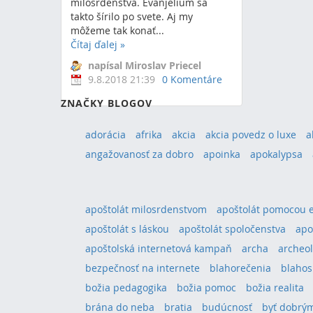
milosrdenstva. Evanjelium sa
takto šírilo po svete. Aj my
môžeme tak konať...
Čítaj ďalej
»
RSS
(Otvorí sa v novom okne)
napísal Miroslav Priecel
9.8.2018 21:39
0 Komentáre
Ukazujem 0 výsledkov.
ZNAČKY BLOGOV
adorácia
afrika
akcia
akcia povedz o luxe
a
angažovanosť za dobro
apoinka
apokalypsa
apoštolát milosrdenstvom
apoštolát pomocou 
apoštolát s láskou
apoštolát spoločenstva
apo
apoštolská internetová kampaň
archa
archeol
bezpečnosť na internete
blahorečenia
blahos
božia pedagogika
božia pomoc
božia realita
brána do neba
bratia
budúcnosť
byť dobrým