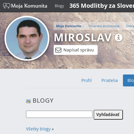
365 Modlitby za Slov
Blogy
Moja Komunita
Trnavská arcidiecéza
Deka
MIROSLAV
Napísať správu
Profil
Priatelia
Blo
BLOGY
Všetky blogy
»