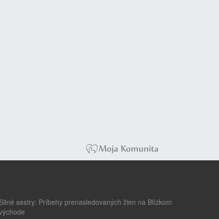
Silné sestry: Príbehy prenasledovaných žien na Blízkom
východe