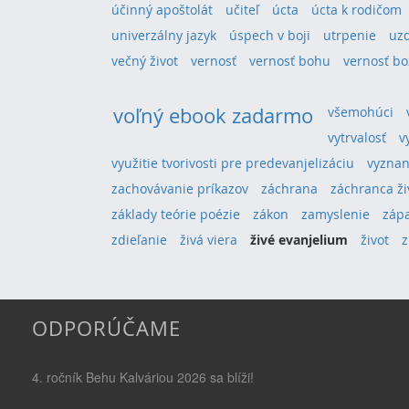
účinný apoštolát
učiteľ
úcta
úcta k rodičom
univerzálny jazyk
úspech v boji
utrpenie
uz
večný život
vernosť
vernosť bohu
vernosť bo
voľný ebook zadarmo
všemohúci
vytrvalosť
v
využitie tvorivosti pre predevanjelizáciu
vyznan
zachovávanie príkazov
záchrana
záchranca ži
základy teórie poézie
zákon
zamyslenie
záp
zdieľanie
živá viera
živé evanjelium
život
z
ODPORÚČAME
4. ročník Behu Kalváriou 2026 sa blíži!