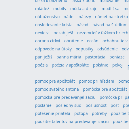
láska k blížnemu
láska k bohu
maľovanie
má
mládež
mobily
móda a dizajn
modliť sa
mo
náboženstvo
nádej
nálezy
námet na stretko
nasledovanie krista
návod
návod na štúdium
neviera
nezabiješ!
nezomrieť v ťažkom hriech
obrana cirkvi
obrátenie
oceán
ochabnutie v 
odpovede na útoky
odpustky
odsúdenie
odv
pan ježiš
panna mária
pastorácia
peniaze
poézia
poézia v apoštoláte
pokánie
pokoj
pomoc pre apoštolát
pomoc pri hľadaní
pomoc
pomoc svätého antona
pomôcka pre apoštolát
pomôcka pre predevanjelizáciu
pomôcka pri pa
poslanie
posledný súd
poslušnosť
pôst
po
potešenie priateľa
potopa
potreby
použitie 
použitie talentov na predevanjelizáciu
použitie