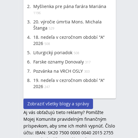
Myšlienka pre pána farára Mariána
1196
20. výročie úmrtia Mons. Michala
Štanga
529
18. nedeľa v cezročnom období "A"
2026
508
Liturgický poriadok
508
Farske oznamy Donovaly
317
Pozvánka na VRCH OSLY
303
19. nedeľa v cezročnom období "A"
2026
247
Zobraziť všetky blogy a správy
Aj vás obťažujú tieto reklamy? Pomôžte
Mojej Komunite pravidelným finančným
príspevkom, aby sme ich mohli vypnúť. Číslo
účtu: IBAN: SK20 7500 0000 0040 2015 2755