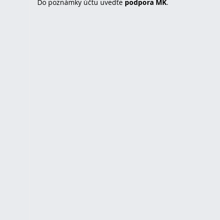
Do poznámky účtu uvedťe
podpora MK
.
u