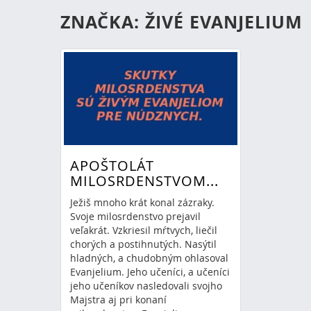
ZNAČKA: ŽIVÉ EVANJELIUM
APOŠTOLÁT
MILOSRDENSTVOM...
Ježiš mnoho krát konal zázraky.
Svoje milosrdenstvo prejavil
veľakrát. Vzkriesil mŕtvych, liečil
chorých a postihnutých. Nasýtil
hladných, a chudobným ohlasoval
Evanjelium. Jeho učeníci, a učeníci
jeho učeníkov nasledovali svojho
Majstra aj pri konaní