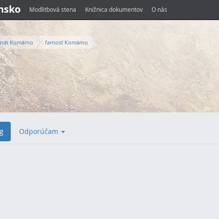
ensko
Modlitbová stena
Knižnica dokumentov
O nás
nát Komárno
farnosť Komárno
g
Odporúčam