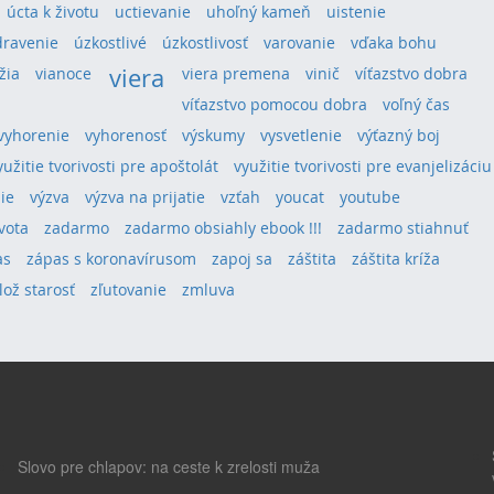
úcta k životu
uctievanie
uhoľný kameň
uistenie
dravenie
úzkostlivé
úzkostlivosť
varovanie
vďaka bohu
viera
žia
vianoce
viera premena
vinič
víťazstvo dobra
víťazstvo pomocou dobra
voľný čas
vyhorenie
vyhorenosť
výskumy
vysvetlenie
výťazný boj
yužitie tvorivosti pre apoštolát
využitie tvorivosti pre evanjelizáciu
ie
výzva
výzva na prijatie
vzťah
youcat
youtube
vota
zadarmo
zadarmo obsiahly ebook !!!
zadarmo stiahnuť
as
zápas s koronavírusom
zapoj sa
záštita
záštita kríža
lož starosť
zľutovanie
zmluva
Slovo pre chlapov: na ceste k zrelosti muža