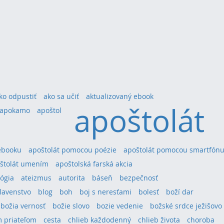
ko odpustiť
ako sa učiť
aktualizovaný ebook
apoštolát
apokamo
apoštol
ebooku
apoštolát pomocou poézie
apoštolát pomocou smartfón
štolát umením
apoštolská farská akcia
ógia
ateizmus
autorita
báseň
bezpečnosť
lavenstvo
blog
boh
boj s neresťami
bolesť
boží dar
božia vernosť
božie slovo
bozie vedenie
božské srdce ježišovo
 priateľom
cesta
chlieb každodenný
chlieb života
choroba