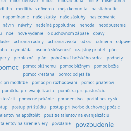
ria
milosrdenstvo
milosť
milovať boha
misie
misie doma
dlitba
modlitba s dôverou
moja komunita
na stiahnutie
napomínanie
naše skutky
naše zásluhy
nasledovanie
návrh
návrhy
nedeľné popoludnie
nehoda
neodpustenie
u
noe
nové vydanie
o duchovnom zápase
obavy
láske
ochrana rodiny
ochrana života
odkaz
odmena
odpove
aha
olympiáda
osobná skúsenosť
ozajstný priateľ
pán
perly
perplexné
plán
pobožnosť božského srdca
podnety
pomoc
pomoc blížnemu
pomoc blížnym
pomoc božia
pomoc kresťana
pomoc od ježiša
 pri modlitbe
pomoc pri rozhodovaní
pomoc priateľovi
pomôcka pre evanjelizáciu
pomôcka pre pastoráciu
storácii
pomocné pokánie
poradenstvo
portál postoy.sk
stup
postup pri štúdiu
postup pri tvorbe duchovnej poézie
talentov na apoštolát
použitie talentov na evanjelizáciu
povzbudenie
 talentov na šírenie viery
povolanie