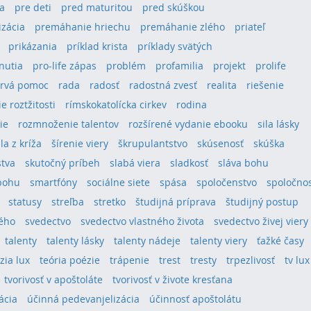
a
pre deti
pred maturitou
pred skúškou
izácia
premáhanie hriechu
premáhanie zlého
priateľ
prikázania
príklad krista
príklady svätých
hnutia
pro-life zápas
problém
profamilia
projekt
prolife
rvá pomoc
rada
radosť
radostná zvesť
realita
riešenie
e roztžitosti
rímskokatolícka cirkev
rodina
ie
rozmnoženie talentov
rozšírené vydanie ebooku
sila lásky
ila z kríža
šírenie viery
škrupulantstvo
skúsenosť
skúška
stva
skutočný príbeh
slabá viera
sladkosť
sláva bohu
bohu
smartfóny
sociálne siete
spása
spoločenstvo
spoločno
statusy
streľba
stretko
študijná príprava
študijný postup
tého
svedectvo
svedectvo vlastného života
svedectvo živej viery
talenty
talenty lásky
talenty nádeje
talenty viery
ťažké časy
ízia lux
teória poézie
trápenie
trest
tresty
trpezlivosť
tv lux
tvorivosť v apoštoláte
tvorivosť v živote kresťana
ácia
účinná pedevanjelizácia
účinnosť apoštolátu