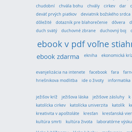
chudobní
chvála bohu
chvály
cirkev
dar
deväť prvých piatkov
deviatnik božského srdca
dôležité
dotazník pre blahorečenie
dôvera
d
duch svätý
duchovné zbrane
duchovný boj
ebook v pdf voľne stiah
ebook zdarma
ekniha
ekonomická krí
evanjelizácia na intenete
facebook
fara
farn
hriešnikova modlitba
ide o životy
informatika
ježišov kríž
ježišova láska
ježišove zásluhy
k
katolícka cirkev
katolícka univerzita
katolík
k
kreativita v apoštoláte
kresťan
kresťanská vie
kultúra smrti
kultúra života
laboratórne výsk