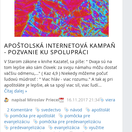
povolanie
spoločenstvo
stretko
facebook
statusy
zdieľanie
internet
apoinka
APOŠTOLSKÁ INTERNETOVÁ KAMPAŇ
- POZVANIE KU SPOLUPRÁCI
V Starom zákone v knihe Kazateľ, sa píše: " Dvaja sú na
tom lepšie ako sám človek: za svoju námahu môžu dostať
väčšiu odmenu,..." ( Kaz 4,9 ) Niekedy môžeme počuť
ľudovú múdrosť : " Viac hláv - viac rozumu." A tak aj pri
apoštoláte je lepšie, ak sa spojí viac síl, viac ľudí...
Čítaj ďalej
»
napísal Miroslav Priecel
16.11.2017 21:34
viera
2 Komentáre
svedectvo
návod
apoštolát
pomôcka pre apoštolát
pomôcka pre
RSS
(Otvorí sa v novom okne)
evanjelizáciu
pomôcka pre predevanjelizáciu
predevanjelizácia
evanjelizácia
využitie
Ukazujem 0 výsledkov.