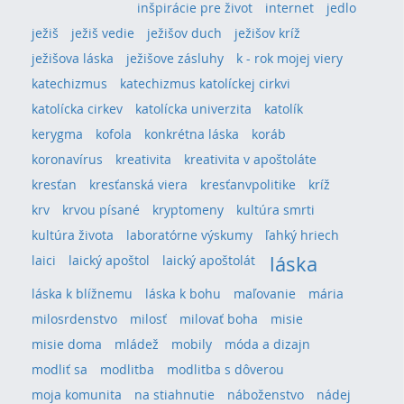
inšpirácie pre život
internet
jedlo
ježiš
ježiš vedie
ježišov duch
ježišov kríž
ježišova láska
ježišove zásluhy
k - rok mojej viery
katechizmus
katechizmus katolíckej cirkvi
katolícka cirkev
katolícka univerzita
katolík
kerygma
kofola
konkrétna láska
koráb
koronavírus
kreativita
kreativita v apoštoláte
kresťan
kresťanská viera
kresťanvpolitike
kríž
krv
krvou písané
kryptomeny
kultúra smrti
kultúra života
laboratórne výskumy
ľahký hriech
láska
laici
laický apoštol
laický apoštolát
láska k blížnemu
láska k bohu
maľovanie
mária
milosrdenstvo
milosť
milovať boha
misie
misie doma
mládež
mobily
móda a dizajn
modliť sa
modlitba
modlitba s dôverou
moja komunita
na stiahnutie
náboženstvo
nádej