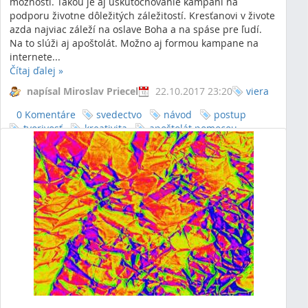
možnosti. Takou je aj uskutočňovanie kampaní na
podporu životne dôležitých záležitostí. Kresťanovi v živote
azda najviac záleží na oslave Boha a na spáse pre ľudí.
Na to slúži aj apoštolát. Možno aj formou kampane na
internete...
Čítaj ďalej
»
napísal Miroslav Priecel
22.10.2017 23:20
viera
0 Komentáre
svedectvo
návod
postup
tvorivosť
kreativita
apoštolát pomocou
ebooku
apoštolát
pomôcka pre apoštolát
pomôcka pre evanjelizáciu
pomôcka pre
predevanjelizáciu
predevanjelizácia
evanjelizácia
pomôcka pre pastoráciu
spoločenstvo
zdieľanie
apoinka
rímskokatolícka cirkev
mládež
apoštolská
internetová kampaň