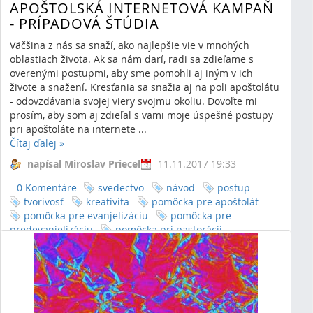
APOŠTOLSKÁ INTERNETOVÁ KAMPAŇ
- PRÍPADOVÁ ŠTÚDIA
Väčšina z nás sa snaží, ako najlepšie vie v mnohých
oblastiach života. Ak sa nám darí, radi sa zdieľame s
overenými postupmi, aby sme pomohli aj iným v ich
živote a snažení. Kresťania sa snažia aj na poli apoštolátu
- odovzdávania svojej viery svojmu okoliu. Dovoľte mi
prosím, aby som aj zdieľal s vami moje úspešné postupy
pri apoštoláte na internete ...
Čítaj ďalej
»
napísal Miroslav Priecel
11.11.2017 19:33
0 Komentáre
svedectvo
návod
postup
tvorivosť
kreativita
pomôcka pre apoštolát
pomôcka pre evanjelizáciu
pomôcka pre
predevanjelizáciu
pomôcka pri pastorácii
predevanjelizácia
evanjelizácia
pomôcka pre
pastoráciu
využitie tvorivosti pre apoštolát
využitie tvorivosti pre predevanjelizáciu
využitie
tvorivosti pre evanjelizáciu
krestanvpolitike
náboženstvo
postrehy
poradenstvo