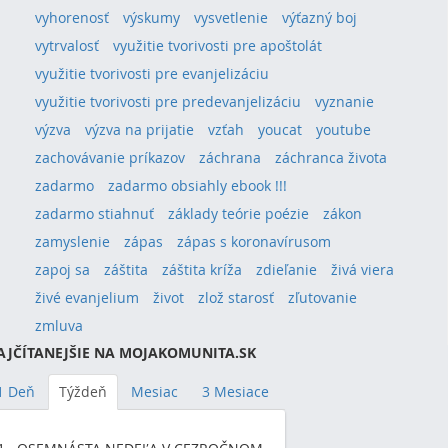
vyhorenosť
výskumy
vysvetlenie
výťazný boj
vytrvalosť
využitie tvorivosti pre apoštolát
využitie tvorivosti pre evanjelizáciu
využitie tvorivosti pre predevanjelizáciu
vyznanie
výzva
výzva na prijatie
vzťah
youcat
youtube
zachovávanie príkazov
záchrana
záchranca života
zadarmo
zadarmo obsiahly ebook !!!
zadarmo stiahnuť
základy teórie poézie
zákon
zamyslenie
zápas
zápas s koronavírusom
zapoj sa
záštita
záštita kríža
zdieľanie
živá viera
živé evanjelium
život
zlož starosť
zľutovanie
zmluva
AJČÍTANEJŠIE NA MOJAKOMUNITA.SK
1 Deň
Týždeň
Mesiac
3 Mesiace