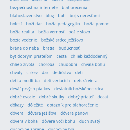
bezpečnosť na internete
blahorečenia
blahoslavenstvo
blog
boh
boj s neresťami
bolesť
boží dar
božia pedagogika
božia pomoc
božia realita
božia vernosť
božie slovo
bozie vedenie
božské srdce ježišovo
brána do neba
bratia
budúcnosť
byť dobrým priateľom
cesta
chlieb každodenný
chlieb života
choroba
chudobní
chvála bohu
chvály
cirkev
dar
dedičstvo
deti
deti a modlitba
deti veriacich
detská viera
deväť prvých piatkov
deviatnik božského srdca
dobré ovocie
dobré skutky
dobrý priateľ
docat
dôkazy
dôležité
dotazník pre blahorečenie
dôvera
dôvera ježišovi
dôvera pánovi
dôvera v boha
dôvera voči bohu
duch svätý
duchovné zbrane
duchovný boj