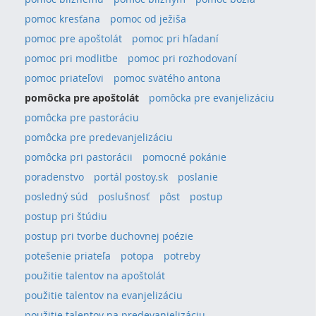
pomoc kresťana
pomoc od ježiša
pomoc pre apoštolát
pomoc pri hľadaní
pomoc pri modlitbe
pomoc pri rozhodovaní
pomoc priateľovi
pomoc svätého antona
pomôcka pre apoštolát
pomôcka pre evanjelizáciu
pomôcka pre pastoráciu
pomôcka pre predevanjelizáciu
pomôcka pri pastorácii
pomocné pokánie
poradenstvo
portál postoy.sk
poslanie
posledný súd
poslušnosť
pôst
postup
postup pri štúdiu
postup pri tvorbe duchovnej poézie
potešenie priateľa
potopa
potreby
použitie talentov na apoštolát
použitie talentov na evanjelizáciu
použitie talentov na predevanjelizáciu