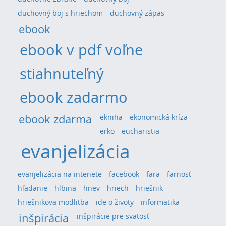
duchovný boj s hriechom
duchovný zápas
ebook
ebook v pdf voľne
stiahnuteľný
ebook zadarmo
ebook zdarma
ekniha
ekonomická kríza
erko
eucharistia
evanjelizácia
evanjelizácia na intenete
facebook
fara
farnosť
hľadanie
hlbina
hnev
hriech
hriešnik
hriešnikova modlitba
ide o životy
informatika
inšpirácia
inšpirácie pre svätosť