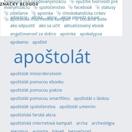
tvorivosti pre predevanjelizáciu
využitie tvorivosti pre
ZNAČKY BLOGOV
evanjelizáciu
spoločenstvo
facebook
statusy
zdieľanie
apoinka
rímskokatolícka cirkev
adorácia
afrika
akcia
akcia povedz o luxe
apošolská internetová kampaň
sociálne siete
ako odpustiť
ako sa učiť
aktualizovaný ebook
angažovanosť za dobro
apoinka
apokalypsa
apokamo
apoštol
apoštolát
apoštolát milosrdenstvom
apoštolát pomocou ebooku
apoštolát pomocou poézie
apoštolát pomocou smartfónu
apoštolát s láskou
apoštolát spoločenstva
apoštolát umením
apoštolská farská akcia
apoštolská internetová kampaň
archa
archeológia
ateizmus
autorita
báseň
bezpečnosť