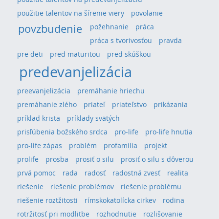
použitie talentov na šírenie viery
povolanie
povzbudenie
požehnanie
práca
práca s tvorivosťou
pravda
pre deti
pred maturitou
pred skúškou
predevanjelizácia
preevanjelizácia
premáhanie hriechu
premáhanie zlého
priateľ
priateľstvo
prikázania
príklad krista
príklady svätých
prisľúbenia božského srdca
pro-life
pro-life hnutia
pro-life zápas
problém
profamilia
projekt
prolife
prosba
prosiť o silu
prosiť o silu s dôverou
prvá pomoc
rada
radosť
radostná zvesť
realita
riešenie
riešenie problémov
riešenie problému
riešenie roztžitosti
rímskokatolícka cirkev
rodina
rotržitosť pri modlitbe
rozhodnutie
rozlišovanie