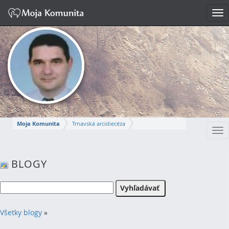
Tog
nav
Moja Komunita
Trnavská arcidiecéza
Tog
Dekanát Komárno
farnosť Komárno
nav
MIROSLAV
BLOGY
Napísať správu
Všetky blogy
»