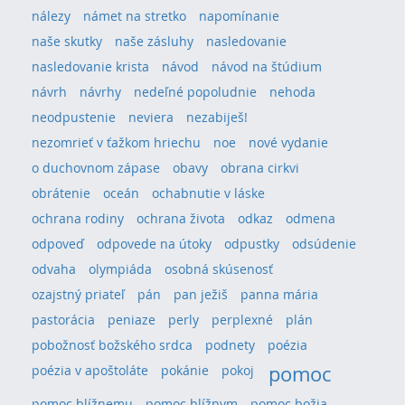
nálezy
námet na stretko
napomínanie
naše skutky
naše zásluhy
nasledovanie
nasledovanie krista
návod
návod na štúdium
návrh
návrhy
nedeľné popoludnie
nehoda
neodpustenie
neviera
nezabiješ!
nezomrieť v ťažkom hriechu
noe
nové vydanie
o duchovnom zápase
obavy
obrana cirkvi
obrátenie
oceán
ochabnutie v láske
ochrana rodiny
ochrana života
odkaz
odmena
odpoveď
odpovede na útoky
odpustky
odsúdenie
odvaha
olympiáda
osobná skúsenosť
ozajstný priateľ
pán
pan ježiš
panna mária
pastorácia
peniaze
perly
perplexné
plán
pobožnosť božského srdca
podnety
poézia
pomoc
poézia v apoštoláte
pokánie
pokoj
pomoc blížnemu
pomoc blížnym
pomoc božia