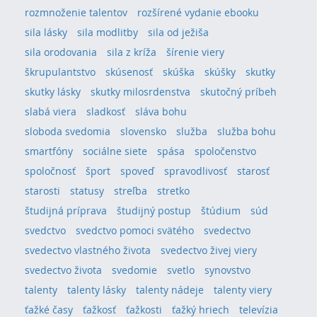
rozmnoženie talentov
rozšírené vydanie ebooku
sila lásky
sila modlitby
sila od ježiša
sila orodovania
sila z kríža
šírenie viery
škrupulantstvo
skúsenosť
skúška
skúšky
skutky
skutky lásky
skutky milosrdenstva
skutočný príbeh
slabá viera
sladkosť
sláva bohu
sloboda svedomia
slovensko
služba
služba bohu
smartfóny
sociálne siete
spása
spoločenstvo
spoločnosť
šport
spoveď
spravodlivosť
starosť
starosti
statusy
streľba
stretko
študijná príprava
študijný postup
štúdium
súd
svedctvo
svedctvo pomoci svätého
svedectvo
svedectvo vlastného života
svedectvo živej viery
svedectvo života
svedomie
svetlo
synovstvo
talenty
talenty lásky
talenty nádeje
talenty viery
ťažké časy
ťažkosť
ťažkosti
ťažký hriech
televízia