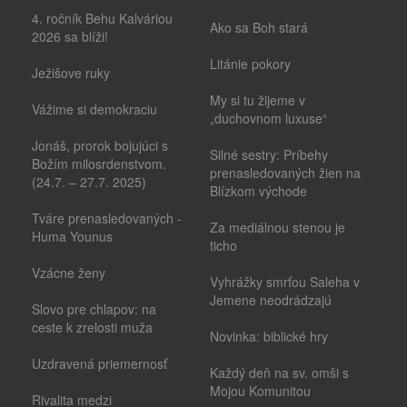
4. ročník Behu Kalváriou
Ako sa Boh stará
2026 sa blíži!
Litánie pokory
Ježišove ruky
My si tu žijeme v
Vážime si demokraciu
„duchovnom luxuse“
Jonáš, prorok bojujúci s
Silné sestry: Príbehy
Božím milosrdenstvom.
prenasledovaných žien na
(24.7. – 27.7. 2025)
Blízkom východe
Tváre prenasledovaných -
Za mediálnou stenou je
Huma Younus
ticho
Vzácne ženy
Vyhrážky smrťou Saleha v
Jemene neodrádzajú
Slovo pre chlapov: na
ceste k zrelosti muža
Novinka: biblické hry
Uzdravená priemernosť
Každý deň na sv. omši s
Mojou Komunitou
Rivalita medzi