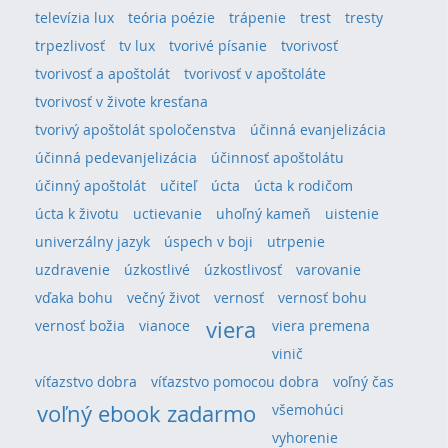
televízia lux
teória poézie
trápenie
trest
tresty
trpezlivosť
tv lux
tvorivé písanie
tvorivosť
tvorivosť a apoštolát
tvorivosť v apoštoláte
tvorivosť v živote kresťana
tvorivý apoštolát spoločenstva
účinná evanjelizácia
účinná pedevanjelizácia
účinnosť apoštolátu
účinný apoštolát
učiteľ
úcta
úcta k rodičom
úcta k životu
uctievanie
uhoľný kameň
uistenie
univerzálny jazyk
úspech v boji
utrpenie
uzdravenie
úzkostlivé
úzkostlivosť
varovanie
vďaka bohu
večný život
vernosť
vernosť bohu
viera
vernosť božia
vianoce
viera premena
vinič
víťazstvo dobra
víťazstvo pomocou dobra
voľný čas
voľný ebook zadarmo
všemohúci
vyhorenie