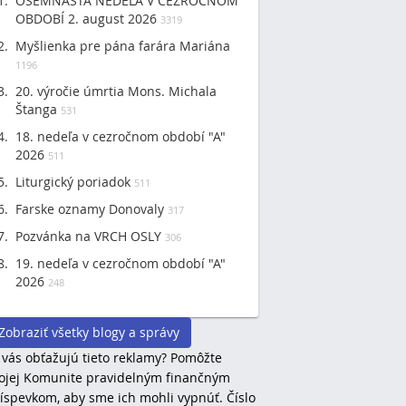
OSEMNÁSTA NEDEĽA V CEZROČNOM
OBDOBÍ 2. august 2026
3319
Myšlienka pre pána farára Mariána
1196
20. výročie úmrtia Mons. Michala
Štanga
531
18. nedeľa v cezročnom období "A"
2026
511
Liturgický poriadok
511
Farske oznamy Donovaly
317
Pozvánka na VRCH OSLY
306
19. nedeľa v cezročnom období "A"
2026
248
Zobraziť všetky blogy a správy
 vás obťažujú tieto reklamy? Pomôžte
jej Komunite pravidelným finančným
íspevkom, aby sme ich mohli vypnúť. Číslo