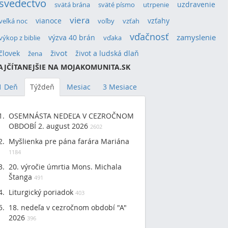
svedectvo
uzdravenie
svätá brána
sväté písmo
utrpenie
viera
vianoce
vzťahy
veľká noc
voľby
vzťah
vďačnosť
výzva 40 brán
zamyslenie
výkop z biblie
vďaka
život
človek
život a ludská dlaň
žena
AJČÍTANEJŠIE NA MOJAKOMUNITA.SK
1 Deň
Týždeň
Mesiac
3 Mesiace
OSEMNÁSTA NEDEĽA V CEZROČNOM
OBDOBÍ 2. august 2026
2602
Myšlienka pre pána farára Mariána
1184
20. výročie úmrtia Mons. Michala
Štanga
491
Liturgický poriadok
403
18. nedeľa v cezročnom období "A"
2026
396