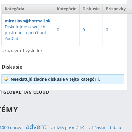
Kategória
Kategórie
Diskusie
Príspevky
miroslavp@hotmail.sk
Diskutujme o svojich
0
0
0
postrehoch pri čítaní
YouCat.
Ukazujem 1 výsledok.
Diskusie
Neexistujú žiadne diskusie v tejto kategórii.
GLOBAL TAG CLOUD
TÉMY
advent
1000 darov
biblia
aktivity pre mládež
albánsko