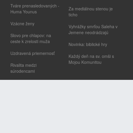
Tváre prenasledovaných -
Za mediálnou stenou je
Huma Younus
ticho
Vzácne ženy
Vyhrážky smrťou Saleha v
Jemene neodrádzajú
Slovo pre chlapov: na
ceste k zrelosti muža
Novinka: biblické hry
Uzdravená priemernosť
Každý deň na sv. omši s
Mojou Komunitou
Rivalita medzi
súrodencami