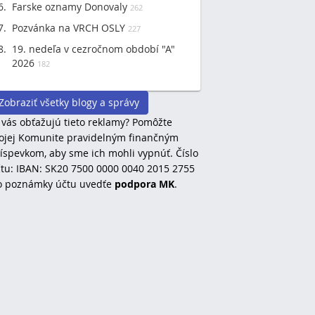
Farske oznamy Donovaly
262
Pozvánka na VRCH OSLY
227
19. nedeľa v cezročnom období "A"
2026
182
Zobraziť všetky blogy a správy
 vás obťažujú tieto reklamy? Pomôžte
jej Komunite pravidelným finančným
íspevkom, aby sme ich mohli vypnúť. Číslo
tu: IBAN: SK20 7500 0000 0040 2015 2755
o poznámky účtu uvedťe
podpora MK
.