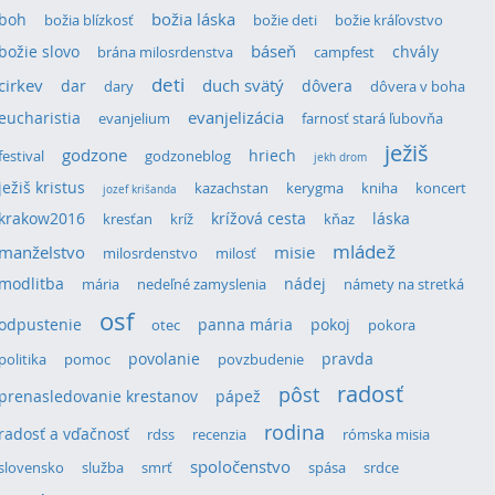
božia láska
boh
božia blízkosť
božie deti
božie kráľovstvo
božie slovo
báseň
chvály
brána milosrdenstva
campfest
deti
cirkev
duch svätý
dar
dôvera
dary
dôvera v boha
eucharistia
evanjelizácia
evanjelium
farnosť stará ľubovňa
ježiš
godzone
hriech
festival
godzoneblog
jekh drom
ježiš kristus
kazachstan
kerygma
kniha
koncert
jozef krišanda
krakow2016
krížová cesta
láska
kresťan
kríž
kňaz
mládež
manželstvo
misie
milosrdenstvo
milosť
modlitba
nádej
mária
nedeľné zamyslenia
námety na stretká
osf
odpustenie
panna mária
pokoj
otec
pokora
povolanie
pravda
politika
pomoc
povzbudenie
radosť
pôst
prenasledovanie krestanov
pápež
rodina
radosť a vďačnosť
rdss
recenzia
rómska misia
spoločenstvo
slovensko
služba
smrť
spása
srdce