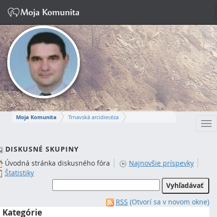
Moja Komunita
Trnavská arcidiecéza
Tog
Dekanát Komárno
farnosť Komárno
nav
MIROSLAV
DISKUSNÉ SKUPINY
Úvodná stránka diskusného fóra
Najnovšie príspevky
Napísať správu
Štatistiky
RSS
(Otvorí sa v novom okne)
Kategórie