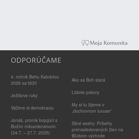
ODPORÚČAME
4. ročník Behu Kalváriou
Ako sa Boh stará
2026 sa blíži!
Litánie pokory
Ježišove ruky
My si tu žijeme v
Vážime si demokraciu
„duchovnom luxuse“
Jonáš, prorok bojujúci s
Silné sestry: Príbehy
Božím milosrdenstvom.
prenasledovaných žien na
(24.7. – 27.7. 2025)
Blízkom východe