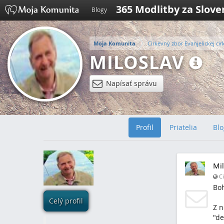
365 Modlitby za Slov
Blogy
Moja Komunita
Cirkevný zbor Evanjelickej cir
MILOSLAV
Napísať správu
Profil
Priatelia
Blo
Mil
Ci
Boh
Celý profil
Z n
"de