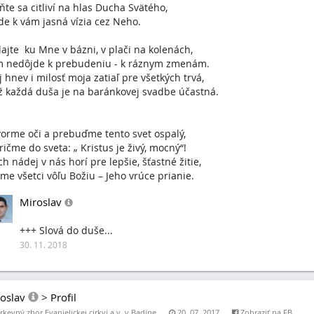
ňte sa citliví na hlas Ducha Svätého,
de k vám jasná vízia cez Neho.
ajte ku Mne v bázni, v plači na kolenách,
m nedôjde k prebudeniu - k ráznym zmenám.
 hnev i milosť moja zatiaľ pre všetkých trvá,
ž každá duša je na baránkovej svadbe účastná.
orme oči a prebuďme tento svet ospalý,
ričme do sveta: „ Kristus je živý, mocný“!
h nádej v nás horí pre lepšie, šťastné žitie,
me všetci vôľu Božiu – Jeho vrúce prianie.
Miroslav
+++ Slová do duše...
30. 11. 2018
oslav
>
Profil
rkevný zbor Evanjelickej cirkvi a.v. v Badíne
20. 07. 2017
Zobraziť na FB