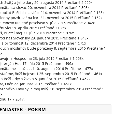
h Svätý a Jeho dary 26. augusta 2014 Prečítané 2 650x
mätaj sa slovač 20. novembra 2014 Prečítané 2 303x
 počuť Boží hlas a víťaziť 14. novembra 2014 Prečítané 2 163x
ledný pozdrav / na kare/ 1. novembra 2015 Prečítané 2 152x
steinovo utajené posolstvo 9. júla 2015 Prečítané 2 042x
ní vlci 19. apríla 2015 Prečítané 2 025x
iš, Priateľ môj 22. júla 2014 Prečítané 1 976x
od náš Slovenský 29. januára 2015 Prečítané 1 848x
ia prítomnosť 12. decembra 2014 Prečítané 1 575x
 duch moslimov bude porazený 8. septembra 2016 Prečítané 1
2x
avujme Hospodina 23. júla 2015 Prečítané 1 563x
ster Ján Hus 17. júla 2015 Prečítané 1 496x
mätajme sa už . . . ! 10. augusta 2016 Prečítané 1 477x
staňme, Boží bojovníci 25. septembra 2015 Prečítané 1 461x
h Boží – dych života 5. januára 2015 Prečítané 1 452x
a, Otče 22. januára 2015 Prečítané 1 451x
iazaničkou myrhy je môj milý. “ 8. septembra 2014 Prečítané 1
3x
dňu 17.7.2017.
ENIASTEK - POKRM