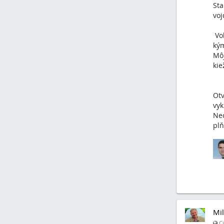
Sta
voj
Vol
ký
Môj
kie
Otv
vyk
Nec
plň
Mil
Ci