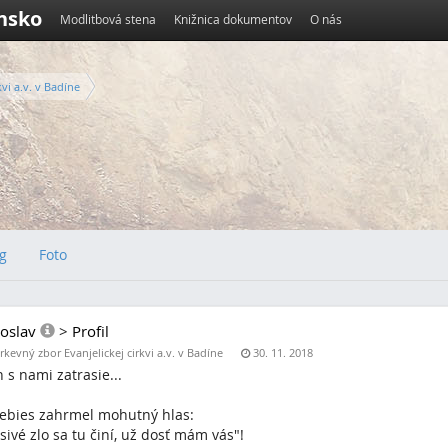
ensko
Modlitbová stena
Knižnica dokumentov
O nás
kvi a.v. v Badíne
g
Foto
oslav
>
Profil
rkevný zbor Evanjelickej cirkvi a.v. v Badíne
30. 11. 2018
 s nami zatrasie...
ebies zahrmel mohutný hlas:
sivé zlo sa tu činí, už dosť mám vás"!