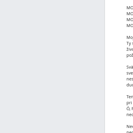
MO
MO
MO
MO
Moj
Ty 
živ
pož
Svä
sve
nes
duc
Ten
pri
Ó, 
nec
Nec
nec