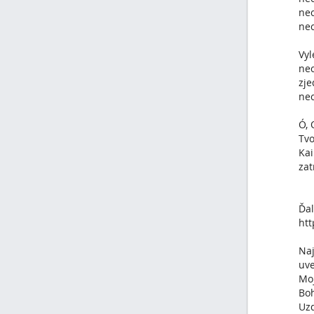
nec
nec
Vyl
nec
zje
nec
Ó, 
Tvo
Kai
zat
Ďal
htt
Naj
uve
Moj
Boh
Uzd