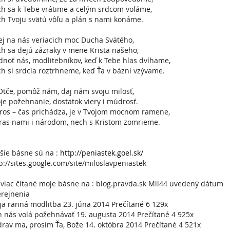
h sa k Tebe vrátime a celým srdcom voláme,
h Tvoju svätú vôľu a plán s nami konáme.
ej na nás veriacich moc Ducha Svätého,
h sa dejú zázraky v mene Krista našeho,
dnoť nás, modlitebníkov, keď k Tebe hlas dvíhame,
h si srdcia roztrhneme, keď Ťa v bázni vzývame.
Otče, pomôž nám, daj nám svoju milosť,
je požehnanie, dostatok viery i múdrosť.
ros – čas prichádza, je v Tvojom mocnom ramene,
ras nami i národom, nech s Kristom zomrieme.
šie básne sú na :
http://peniastek.goel.sk/
p://sites.google.com/site/miloslavpeniastek
viac čítané moje básne na : blog.pravda.sk Mil44 uvedený dátum
rejnenia
a ranná modlitba 23. júna 2014 Prečítané 6 129x
 nás volá požehnávať 19. augusta 2014 Prečítané 4 925x
rav ma, prosím Ťa, Bože 14. októbra 2014 Prečítané 4 521x