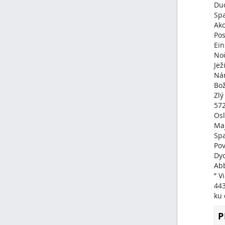
Duc
Spa
Ako
Pos
Ein
Noč
Jež
Nár
Bož
Zlý
57
Osl
Maj
Spa
Pov
Dyc
Abb
” V
44
ku 
P