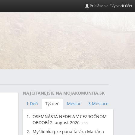
Prihlásenie / Vytvoriť účet
NAJČÍTANEJŠIE NA MOJAKOMUNITA.SK
1 Deň
Týždeň
Mesiac
3 Mesiace
OSEMNÁSTA NEDEĽA V CEZROČNOM
OBDOBÍ 2. august 2026
3395
Myšlienka pre pána farára Mariána