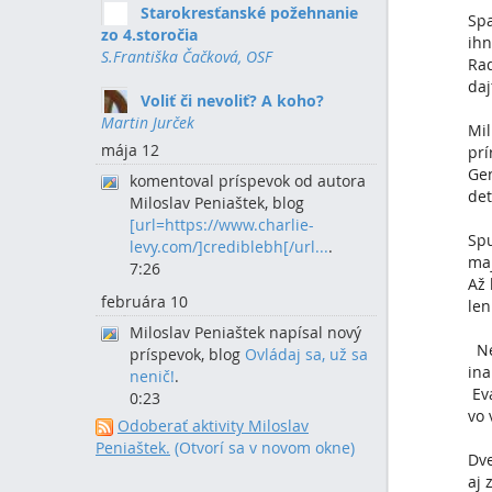
Starokresťanské požehnanie
Spa
zo 4.storočia
ihn
S.Františka Čačková, OSF
Rad
daj
Voliť či nevoliť? A koho?
Martin Jurček
Mil
mája 12
prí
Gen
komentoval príspevok od autora
det
Miloslav Peniaštek, blog
[url=https://www.charlie-
Spu
levy.com/]crediblebh[/url...
.
maj
7:26
Až 
februára 10
len
Miloslav Peniaštek napísal nový
Nev
príspevok, blog
Ovládaj sa, už sa
ina
nenič!
.
Eva
0:23
vo 
Odoberať aktivity Miloslav
Peniaštek.
(Otvorí sa v novom okne)
Dve
aj 