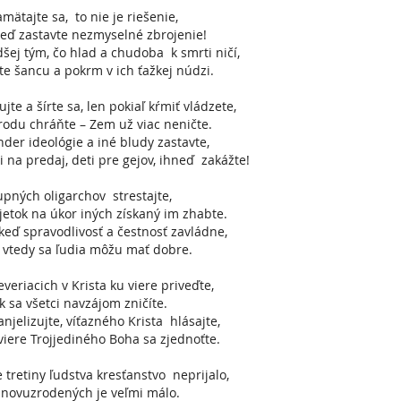
mätajte sa, to nie je riešenie,
eď zastavte nezmyselné zbrojenie!
šej tým, čo hlad a chudoba k smrti ničí,
te šancu a pokrm v ich ťažkej núdzi.
ujte a šírte sa, len pokiaľ kŕmiť vládzete,
rodu chráňte – Zem už viac neničte.
der ideológie a iné bludy zastavte,
i na predaj, deti pre gejov, ihneď zakážte!
pných oligarchov strestajte,
etok na úkor iných získaný im zhabte.
keď spravodlivosť a čestnosť zavládne,
 vtedy sa ľudia môžu mať dobre.
eriacich v Krista ku viere priveďte,
k sa všetci navzájom zničíte.
njelizujte, víťazného Krista hlásajte,
viere Trojjediného Boha sa zjednoťte.
 tretiny ľudstva kresťanstvo neprijalo,
znovuzrodených je veľmi málo.