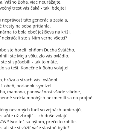
, Vášho Boha, viac neurážajte,
večný trest vás čaká - tak bdejte!
 neprávosť táto generácia zasiala,
é tresty na seba pritiahla.
márna to bola obeť Ježišova na kríži,
 nekráčali ste s Ním verne všetci?
abo ste horeli ohňom Ducha Svätého,
lnili ste Moju vôľu, zlo vás ovládlo.
ste si spôsobili - tak to máte,
lo sa teší. Konečne k Bohu volajte!
, hrôza a strach vás ovládol.
í oheň, poriadok vymizol.
ha, mamona, panovačnosť všade vládne,
enné srdcia mnohých nezmenili sa na prajné.
ióny nevinných ľudí vo vojnách umierajú,
staňte už zbrojiť – ich duše volajú.
 Váš Stvoriteľ, sa pýtam, prečo to robíte,
stali ste si vážiť vaše vlastné bytie?