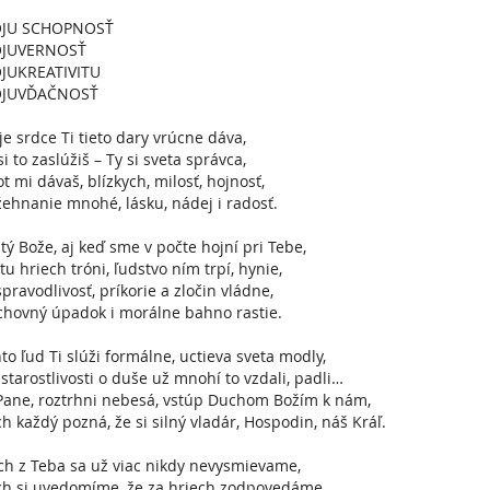
JU SCHOPNOSŤ
JUVERNOSŤ
JUKREATIVITU
JUVĎAČNOSŤ
e srdce Ti tieto dary vrúcne dáva,
si to zaslúžiš – Ty si sveta správca,
ot mi dávaš, blízkych, milosť, hojnosť,
ehnanie mnohé, lásku, nádej i radosť.
tý Bože, aj keď sme v počte hojní pri Tebe,
tu hriech tróni, ľudstvo ním trpí, hynie,
pravodlivosť, príkorie a zločin vládne,
hovný úpadok i morálne bahno rastie.
to ľud Ti slúži formálne, uctieva sveta modly,
 starostlivosti o duše už mnohí to vzdali, padli…
Pane, roztrhni nebesá, vstúp Duchom Božím k nám,
h každý pozná, že si silný vladár, Hospodin, náš Kráľ.
h z Teba sa už viac nikdy nevysmievame,
h si uvedomíme, že za hriech zodpovedáme,