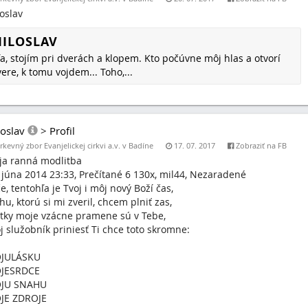
oslav
ILOSLAV
a, stojím pri dverách a klopem. Kto počúvne môj hlas a otvorí
ere, k tomu vojdem... Toho,...
oslav
>
Profil
rkevný zbor Evanjelickej cirkvi a.v. v Badíne
17. 07. 2017
Zobraziť na FB
ja ranná modlitba
 júna 2014 23:33, Prečítané 6 130x, mil44, Nezaradené
e, tentohľa je Tvoj i môj nový Boží čas,
hu, ktorú si mi zveril, chcem plniť zas,
tky moje vzácne pramene sú v Tebe,
j služobník priniesť Ti chce toto skromne:
JULÁSKU
JESRDCE
JU SNAHU
JE ZDROJE