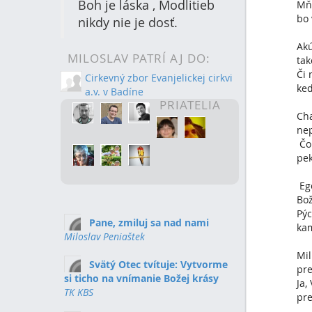
Boh je láska , Modlitieb
Mňa
bo 
nikdy nie je dosť.
Akú
MILOSLAV PATRÍ AJ DO:
tak
Či 
Cirkevný zbor Evanjelickej cirkvi
keď
a.v. v Badíne
PRIATELIA
Ch
nep
Čo 
pek
Ego
Bož
Pýc
Pane, zmiluj sa nad nami
kam
Miloslav Peniaštek
Mil
Svätý Otec tvítuje: Vytvorme
pre
si ticho na vnímanie Božej krásy
Ja,
TK KBS
pre