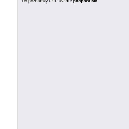
Do poznámky účtu uvedťe
podpora MK
.