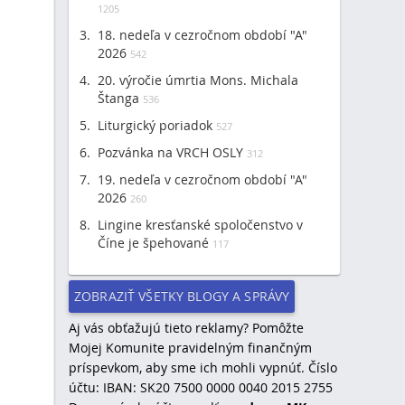
1205
18. nedeľa v cezročnom období "A"
2026
542
20. výročie úmrtia Mons. Michala
Štanga
536
Liturgický poriadok
527
Pozvánka na VRCH OSLY
312
19. nedeľa v cezročnom období "A"
2026
260
Lingine kresťanské spoločenstvo v
Číne je špehované
117
ZOBRAZIŤ VŠETKY BLOGY A SPRÁVY
Aj vás obťažujú tieto reklamy? Pomôžte
Mojej Komunite pravidelným finančným
príspevkom, aby sme ich mohli vypnúť. Číslo
účtu: IBAN: SK20 7500 0000 0040 2015 2755