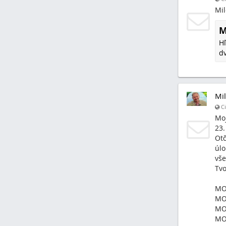
Mil
M
Hľ
dv
Mil
Ci
Mo
23.
Otč
úlo
vše
Tvo
MO
MO
MO
MO