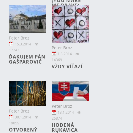
(YOU MAKE
ME BRAVE)
Peter Broz
15.3.2014
Peter Broz
17243
1.3.2014
ĎAKUJEM PÁN
14369
GAŠPAROVIČ
VŽDY VÍŤAZÍ
Peter Broz
Peter Broz
13.1.2014
30.1.2014
26874
19059
HODENÁ
OTVORENÝ
RUKAVICA