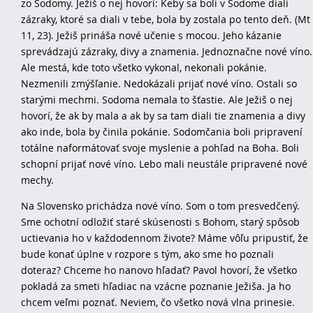
zo Sodomy. Ježiš o nej hovorí: Keby sa boli v Sodome diali
zázraky, ktoré sa diali v tebe, bola by zostala po tento deň. (Mt
11, 23). Ježiš prináša nové učenie s mocou. Jeho kázanie
sprevádzajú zázraky, divy a znamenia. Jednoznačne nové víno.
Ale mestá, kde toto všetko vykonal, nekonali pokánie.
Nezmenili zmýšľanie. Nedokázali prijať nové víno. Ostali so
starými mechmi. Sodoma nemala to šťastie. Ale Ježiš o nej
hovorí, že ak by mala a ak by sa tam diali tie znamenia a divy
ako inde, bola by činila pokánie. Sodomčania boli pripravení
totálne naformátovať svoje myslenie a pohľad na Boha. Boli
schopní prijať nové víno. Lebo mali neustále pripravené nové
mechy.
Na Slovensko prichádza nové víno. Som o tom presvedčený.
Sme ochotní odložiť staré skúsenosti s Bohom, starý spôsob
uctievania ho v každodennom živote? Máme vôľu pripustiť, že
bude konať úplne v rozpore s tým, ako sme ho poznali
doteraz? Chceme ho nanovo hľadať? Pavol hovorí, že všetko
pokladá za smeti hľadiac na vzácne poznanie Ježiša. Ja ho
chcem veľmi poznať. Neviem, čo všetko nová vlna prinesie.