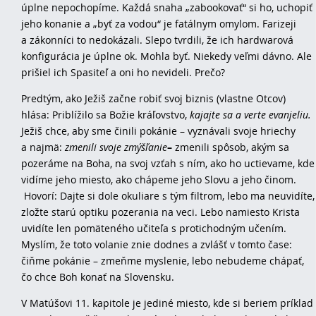
úplne nepochopíme. Každá snaha „zabookovať“ si ho, uchopiť
jeho konanie a „byť za vodou“ je fatálnym omylom. Farizeji
a zákonníci to nedokázali. Slepo tvrdili, že ich hardwarová
konfigurácia je úplne ok. Mohla byť. Niekedy veľmi dávno. Ale
prišiel ich Spasiteľ a oni ho nevideli. Prečo?
Predtým, ako Ježiš začne robiť svoj biznis (vlastne Otcov)
hlása: Priblížilo sa Božie kráľovstvo,
kajajte sa a verte evanjeliu.
Ježiš chce, aby sme činili pokánie – vyznávali svoje hriechy
a najmä:
zmenili svoje zmýšľanie
–
zmenili spôsob, akým sa
pozeráme na Boha, na svoj vzťah s ním, ako ho uctievame, kde
vidíme jeho miesto, ako chápeme jeho Slovu a jeho činom.
Hovorí: Dajte si dole okuliare s tým filtrom, lebo ma neuvidíte,
zložte starú optiku pozerania na veci. Lebo namiesto Krista
uvidíte len pomäteného učiteľa s protichodným učením.
Myslím, že toto volanie znie dodnes a zvlášť v tomto čase:
čiňme pokánie – zmeňme myslenie, lebo nebudeme chápať,
čo chce Boh konať na Slovensku.
V Matúšovi 11. kapitole je jediné miesto, kde si beriem príklad