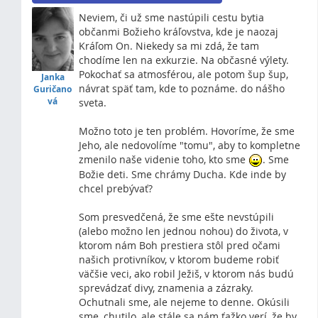
Neviem, či už sme nastúpili cestu bytia
občanmi Božieho kráľovstva, kde je naozaj
Kráľom On. Niekedy sa mi zdá, že tam
chodíme len na exkurzie. Na občasné výlety.
Pokochať sa atmosférou, ale potom šup šup,
Janka
návrat späť tam, kde to poznáme. do nášho
Guričano
vá
sveta.
Možno toto je ten problém. Hovoríme, že sme
Jeho, ale nedovolíme "tomu", aby to kompletne
zmenilo naše videnie toho, kto sme
. Sme
Božie deti. Sme chrámy Ducha. Kde inde by
chcel prebývať?
Som presvedčená, že sme ešte nevstúpili
(alebo možno len jednou nohou) do života, v
ktorom nám Boh prestiera stôl pred očami
našich protivníkov, v ktorom budeme robiť
väčšie veci, ako robil Ježiš, v ktorom nás budú
sprevádzať divy, znamenia a zázraky.
Ochutnali sme, ale nejeme to denne. Okúsili
sme, chutilo, ale stále sa nám ťažko verí, že by