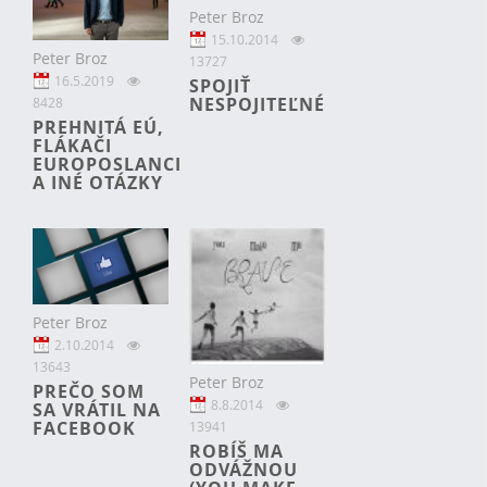
Peter Broz
15.10.2014
Peter Broz
13727
16.5.2019
SPOJIŤ
NESPOJITEĽNÉ
8428
PREHNITÁ EÚ,
FLÁKAČI
EUROPOSLANCI
A INÉ OTÁZKY
Peter Broz
2.10.2014
13643
Peter Broz
PREČO SOM
8.8.2014
SA VRÁTIL NA
FACEBOOK
13941
ROBÍŠ MA
ODVÁŽNOU