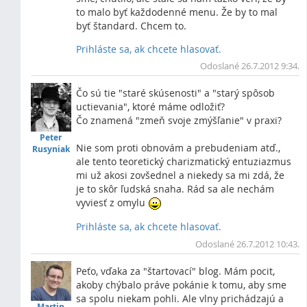
to malo byť každodenné menu. Že by to mal
byť štandard. Chcem to.
Prihláste sa, ak chcete hlasovať.
Vrc
Odoslané 26.7.2012 9:34.
Čo sú tie "staré skúsenosti" a "starý spôsob
uctievania", ktoré máme odložiť?
Čo znamená "zmeň svoje zmýšľanie" v praxi?
Peter
Nie som proti obnovám a prebudeniam atď.,
Rusyniak
ale tento teoretický charizmatický entuziazmus
mi už akosi zovšednel a niekedy sa mi zdá, že
je to skôr ľudská snaha. Rád sa ale nechám
vyviesť z omylu
Prihláste sa, ak chcete hlasovať.
Vrc
Odoslané 26.7.2012 10:43.
Peťo, vďaka za "štartovací" blog. Mám pocit,
akoby chýbalo práve pokánie k tomu, aby sme
sa spolu niekam pohli. Ale vlny prichádzajú a
Martin