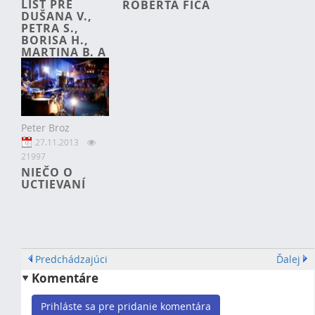
LIST PRE
RÓBERTA FICA
DUŠANA V.,
PETRA S.,
BORISA H.,
MARTINA B. A
MICHALA P.
Peter Broz
27.11.2013
21997
NIEČO O
UCTIEVANÍ
Predchádzajúci
Ďalej
Komentáre
Prihláste sa pre pridanie komentára