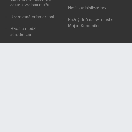
ceste k zrelosti muža
Novinka: biblické hry
Uzdravená priemernosť
Každý deň na sv. omši s
Mojou Komunitou
Rivalita medzi
súrodencami