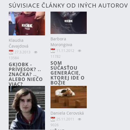
SÚVISIACE ČLÁNKY OD INÝCH AUTOROV
Barbora
Klaudia
Morongova
Čavajdová
11.11.2012
27.3.2013
11782
13584
SOM
GKIOBK -
SÚČASŤOU
PRÍVESOK? ..
GENERÁCIE,
ZNAČKA? ..
KTOREJ IDE O
ALEBO NIEČO
BOŽIE
VIAC?
KRÁĽOVSTVO.
Daniela Cerovská
25.11.2011
9026