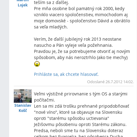
teším sa z ďalšej.
Lojek
Pre mňa osobne bol pamätný rok 2000, kedy
vzniklo viacero spoločenstiev, mimochodom aj
moje domovské - spoločenstvo Dávid a obrátilo
sa veľa mladých.
Verím, že ďalší jubilejný rok 2013 neostane
nasucho a Pán vyleje veľa požehnania.
Pravdou je, že sa potrebujeme otvoriť aj novým
spôsobom, aby nás neroztrhlo (ako tie mechy)
Prihláste sa, ak chcete hlasovať.
Vrc
Odoslané 26.7.2012 14:02.
Veľmi výstižné prirovnanie s tým OS a starými
počítačmi.
Stanislav
Len sa mi zdá trošku prehnané pripodobňovať
Košč
"nové víno", ktoré sa objavuje na Slovensku
oproti "starému spôsobu uctievania"
Ježišovmu pôsobeniu oproti Starému zákonu.
Predsa, neboli sme tu na Slovensku doteraz
celkom bez Evanjelia, bez pôsobenia Ducha