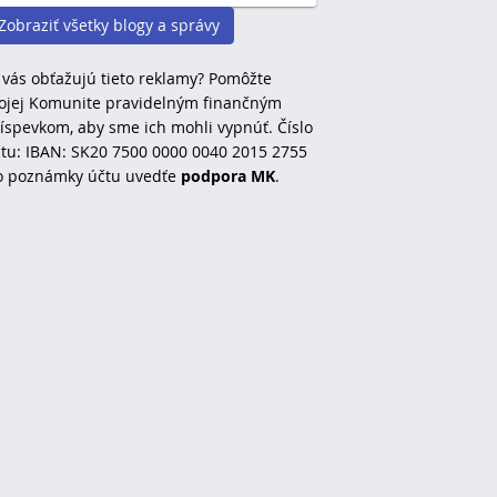
Zobraziť všetky blogy a správy
 vás obťažujú tieto reklamy? Pomôžte
jej Komunite pravidelným finančným
íspevkom, aby sme ich mohli vypnúť. Číslo
tu: IBAN: SK20 7500 0000 0040 2015 2755
o poznámky účtu uvedťe
podpora MK
.