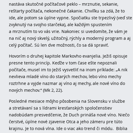
nastáva skutočné počítačové peklo – mrznutie, sekanie,
reštarty počítača, nekonečné čakanie. Chvíľku sa zdá, že to
ide, ale potom sa úplne vypne. Spočiatku ste trpezlivý (veď ste
zvyknutý na svojho starčeka), ale každým spustením
a mrznutím to vo vás vrie. Nakoniec si uvedomíte, že vám je
na nič aj nový skvelý, užitočný, rýchly a moderný program a aj
celý počítač. Sú len dve možnosti, čo sa dá spraviť.
Hovorím o druhej kapitole Markovho evanjelia. Ježiš opisuje
presne tento princíp. Keďže v tom čase ešte nepoznali
počítače, musel im to Ježiš vysvetliť na inom príklade: „A nik
nevlieva mladé víno do starých mechov, lebo víno mechy
roztrhne a vyjde nazmar aj víno aj mechy, ale nové víno do
nových mechov.“ (Mk 2, 22).
Posledné mesiace môjho pôsobenia na Slovensku v službe
a stretávaní sa s lídrami kresťanských spoločenstiev
nadobúdam presvedčenie, že Duch prináša nové víno. Niečo
čerstvé, úplne nové zjavenie Otca a jeho zámeru pre túto
krajinu. Je to nová vlna. Ide o viac ako trend či módu. Biblia