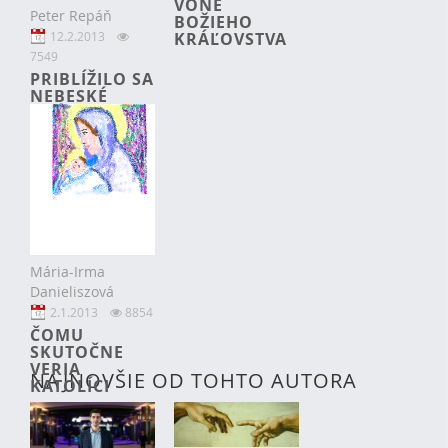
VÔNE
Peter Repáň
BOŽIEHO
12.2.2013
KRÁĽOVSTVA
7549
PRIBLÍŽILO SA
NEBESKÉ
KRÁĽOVSTVO
Mária-Irma
Danieliszová
2.1.2013
8854
ČOMU
SKUTOČNE
VERIA
NAJNOVŠIE OD TOHTO AUTORA
KATOLÍCI