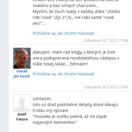
Svätého a bez silných chariziem...
Myslím, že Duch Svätý v každej dobe "všetko
robí nové" (Zjv 21,5) , nie robí samé "nové
veci"...
Prihláste sa, ak chcete hlasovať.
Vrc
Odoslané 26.7.2012 17:38.
ďakujem. mám rád blogy, v ktorých je živá
viera podopieraná neodolateľnou nádejou v
stále novej láske... žehnám+
tomáš
Prihláste sa, ak chcete hlasovať.
ján kuník
Vrc
Odoslané 26.7.2012 17:45.
súhlasím,
toto sú dosť podstatné detaily, ktoré dávajú
trošku iný význam
Jozef
"mozaika je vcelku pekná, až na zopár
Fatura
nejasných kamienkov"