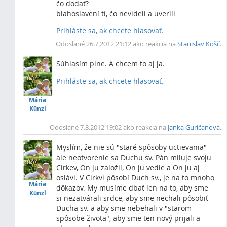
čo dodať?
blahoslavení tí, čo nevideli a uverili
Prihláste sa, ak chcete hlasovať.
Vrc
Odoslané 26.7.2012 21:12 ako reakcia na
Stanislav Košč
.
Súhlasím plne. A chcem to aj ja.
Prihláste sa, ak chcete hlasovať.
Vrc
Mária
Künzl
Odoslané 7.8.2012 19:02 ako reakcia na
Janka Guričanová
.
Myslím, že nie sú "staré spôsoby uctievania"
ale neotvorenie sa Duchu sv. Pán miluje svoju
Cirkev, On ju založil, On ju vedie a On ju aj
oslávi. V Cirkvi pôsobí Duch sv., je na to mnoho
Mária
dôkazov. My musíme dbať len na to, aby sme
Künzl
si nezatvárali srdce, aby sme nechali pôsobiť
Ducha sv. a aby sme nebehali v "starom
spôsobe života", aby sme ten nový prijali a