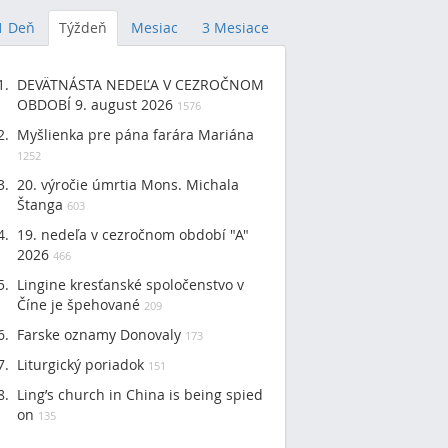
1 Deň
Týždeň
Mesiac
3 Mesiace
DEVÄTNÁSTA NEDEĽA V CEZROČNOM
OBDOBÍ 9. august 2026
1576
Myšlienka pre pána farára Mariána
1252
20. výročie úmrtia Mons. Michala
Štanga
603
19. nedeľa v cezročnom období "A"
2026
466
Lingine kresťanské spoločenstvo v
Číne je špehované
209
Farske oznamy Donovaly
173
Liturgický poriadok
151
Ling’s church in China is being spied
on
135