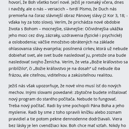
hovorí, že Boh všetko tvorí nové. Ježiš je rovnaký včera, dnes
i navždy, ale o nás – veriacich – tvrdí Písmo, že Duch nás
premieňa na čoraz slávnejší obraz Pánovej slávy (2 Kor 3, 18; -
vďaka Ivy za toto slovo). Verím, že prichádza nové obdobie
života s Bohom – mocnejšie, slávnejšie: Očividnejšia ukážka
jeho moci cez divy, zázraky, uzdravenia (fyzické i psychické)
a oslobodenia; väčšie množstvo obrátených na základe
ohlasovania slávy evanjelia; posilnená cirkev, ktorá už nebude
dobiehať svet, ale svet bude nasledovať ju, pretože ona bude
nasledovať svojho Ženícha. Verím, že veta „Božie kráľovstvo sa
priblížilo“, či „Božie kráľovstvo je na dosah“ už nebude iba
frázou, ale citeľnou, viditeľnou a zakúsiteľnou realitou.
Ježiš nás však upozorňuje, že nové víno musí ísť do nových
mechov. Inými slovami povedané: zbytočne budete inštalovať
nový program do starého počítača. Nebude to fungovať.
Treba nový počítač. Radi by sme pochopili Pána Boha a jeho
myslenie. Radi by sme z toho spravili knížku alebo zoznam
pravidiel a tie potom pekne dennodenne dodržiavali. Viera
bez lásky je len cvendžiaci kov. Boh chce mať vzťah. Nikdy ho