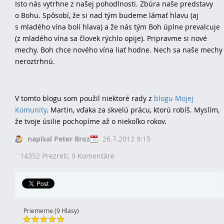
Isto nás vytrhne z našej pohodlnosti. Zbúra naše predstavy
o Bohu. Spôsobí, že si nad tým budeme lámať hlavu (aj
s mladého vína bolí hlava) a že nás tým Boh úplne prevalcuje
(z mladého vína sa človek rýchlo opije). Pripravme si nové
mechy. Boh chce nového vína liať hodne. Nech sa naše mechy
neroztrhnú.
V tomto blogu som použil niektoré rady z
blogu Mojej
Komunity
. Martin, vďaka za skvelú prácu, ktorú robíš. Myslím,
že tvoje úsilie pochopíme až o niekoľko rokov.
napísal Peter Broz
26.7.2012 9:15
14352 Prezretí,
9 Komentáre
Priemerne (9 Hlasy)