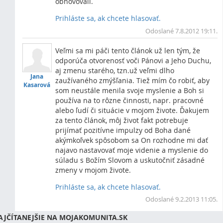
obnovovali.
Prihláste sa, ak chcete hlasovať.
Vrc
Odoslané 7.8.2012 19:11.
Veľmi sa mi páči tento článok už len tým, že
odporúča otvorenosť voči Pánovi a Jeho Duchu,
aj zmenu starého, tzn.už veľmi dlho
Jana
zaužívaného zmýšľania. Tiež mím čo robiť, aby
Kasarová
som neustále menila svoje myslenie a Boh si
používa na to rôzne činnosti, napr. pracovné
alebo ľudí či situácie v mojom živote. Ďakujem
za tento článok, môj život fakt potrebuje
prijímať pozitívne impulzy od Boha dané
akýmkoľvek spôsobom sa On rozhodne mi dať
najavo nastavovať moje videnie a myslenie do
súladu s Božím Slovom a uskutočniť zásadné
zmeny v mojom živote.
Prihláste sa, ak chcete hlasovať.
Vrc
Odoslané 9.2.2013 11:05.
AJČÍTANEJŠIE NA MOJAKOMUNITA.SK