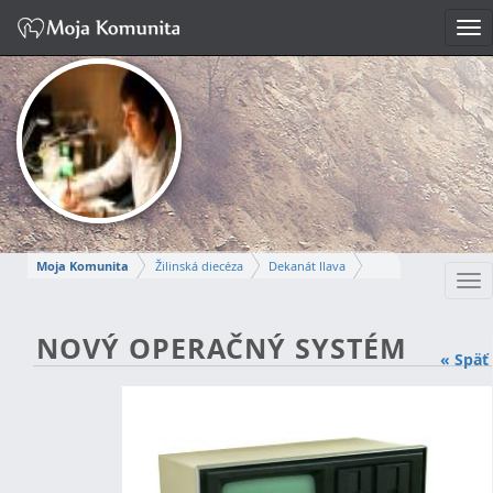
Tog
nav
Moja Komunita
Žilinská diecéza
Dekanát Ilava
Tog
Farnosť Nová Dubnica
nav
PETER
NOVÝ OPERAČNÝ SYSTÉM
« Späť
Napísať správu