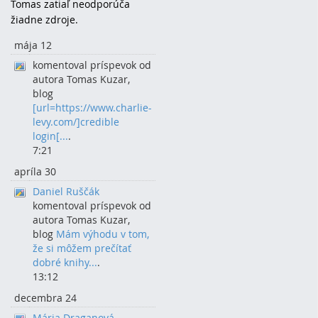
Tomas zatiaľ neodporúča
žiadne zdroje.
mája 12
komentoval príspevok od
autora Tomas Kuzar,
blog
[url=https://www.charlie-
levy.com/]credible
login[...
.
7:21
apríla 30
Daniel Ruščák
komentoval príspevok od
autora Tomas Kuzar,
blog
Mám výhodu v tom,
že si môžem prečítať
dobré knihy...
.
13:12
decembra 24
Mária Draganová