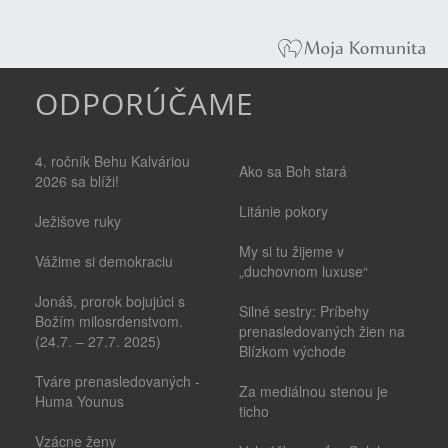
ODPORÚČAME
4. ročník Behu Kalváriou
Ako sa Boh stará
2026 sa blíži!
Litánie pokory
Ježišove ruky
My si tu žijeme v
Vážime si demokraciu
„duchovnom luxuse“
Jonáš, prorok bojujúci s
Silné sestry: Príbehy
Božím milosrdenstvom.
prenasledovaných žien na
(24.7. – 27.7. 2025)
Blízkom východe
Tváre prenasledovaných -
Za mediálnou stenou je
Huma Younus
ticho
Vzácne ženy