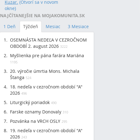
Kuzar.
(Otvorí sa v novom
okne)
NAJČÍTANEJŠIE NA MOJAKOMUNITA.SK
1 Deň
Týždeň
Mesiac
3 Mesiace
OSEMNÁSTA NEDEĽA V CEZROČNOM
OBDOBÍ 2. august 2026
3222
Myšlienka pre pána farára Mariána
1195
20. výročie úmrtia Mons. Michala
Štanga
524
18. nedeľa v cezročnom období "A"
2026
496
Liturgický poriadok
490
Farske oznamy Donovaly
310
Pozvánka na VRCH OSLY
295
19. nedeľa v cezročnom období "A"
2026
243