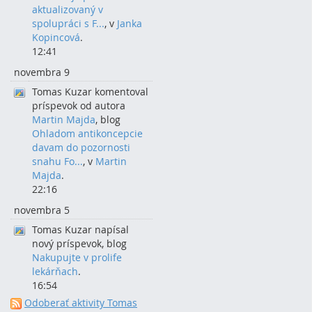
aktualizovaný v
spolupráci s F...
, v
Janka
Kopincová
.
12:41
novembra 9
Tomas Kuzar komentoval
príspevok od autora
Martin Majda
, blog
Ohladom antikoncepcie
davam do pozornosti
snahu Fo...
, v
Martin
Majda
.
22:16
novembra 5
Tomas Kuzar napísal
nový príspevok, blog
Nakupujte v prolife
lekárňach
.
16:54
Odoberať aktivity Tomas