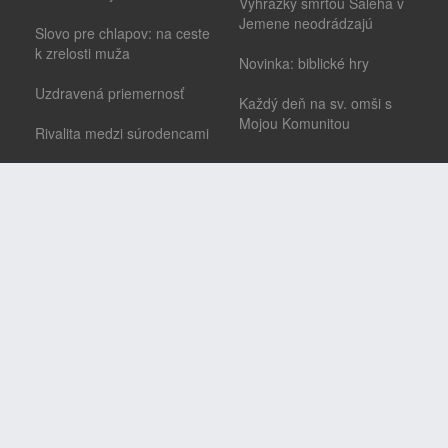
Vyhrážky smrťou Saleha v
Jemene neodrádzajú
Slovo pre chlapov: na ceste
k zrelosti muža
Novinka: biblické hry
Uzdravená priemernosť
Každý deň na sv. omši s
Mojou Komunitou
Rivalita medzi súrodencami