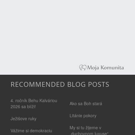
RECOMMENDED BLOG POSTS
4. ročník Behu Kalváriou
Ako sa Boh stará
2026 sa blíži!
Litánie pokory
Ježišove ruky
My si tu žijeme v
Vážime si demokraciu
„duchovnom luxuse“