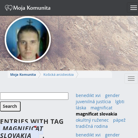
To
na
Moja Komunita
Košická arcidiecéza
Tog
Dekanát Košice-stred
farnosť Košice – Dóm sv. Alžbety
nav
MIROSLAV
benedikt xvi
gender
juvenilná justícia
lgbti
Napísať správu
láska
magnificat
magnificat slovakia
ENTRIES WITH TAG
okultný ruženec
pápež
tradičná rodina
MAGNIFICAT
SLOVAKIA
.
benedikt xvi
(1)
gender
(1)