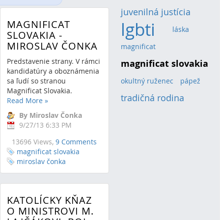
juvenilná justícia
(2)
MAGNIFICAT
lgbti
(4)
láska
(1)
SLOVAKIA -
MIROSLAV ČONKA
magnificat
(1)
Predstavenie strany. V rámci
magnificat slovakia
(2)
kandidatúry a oboznámenia
sa ľudí so stranou
okultný ruženec
(1)
pápež
(1)
Magnificat Slovakia.
tradičná rodina
(2)
Read More
»
By Miroslav Čonka
9/27/13 6:33 PM
13696 Views,
9 Comments
magnificat slovakia
miroslav čonka
KATOLÍCKY KŇAZ
O MINISTROVI M.