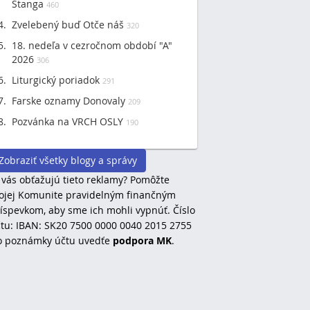
Štanga
460
Zvelebený buď Otče náš
320
18. nedeľa v cezročnom období "A"
2026
306
Liturgický poriadok
291
Farske oznamy Donovaly
209
Pozvánka na VRCH OSLY
190
Zobraziť všetky blogy a správy
 vás obťažujú tieto reklamy? Pomôžte
jej Komunite pravidelným finančným
íspevkom, aby sme ich mohli vypnúť. Číslo
tu: IBAN: SK20 7500 0000 0040 2015 2755
o poznámky účtu uvedťe
podpora MK
.