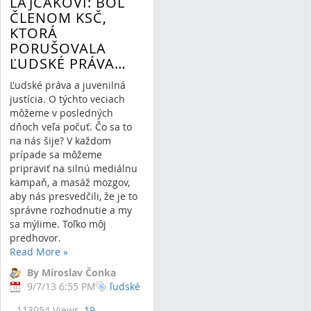
LAJČÁKOVI: BOL
ČLENOM KSČ,
KTORÁ
PORUŠOVALA
ĽUDSKÉ PRÁVA…
Ľudské práva a juvenilná
justícia. O týchto veciach
môžeme v posledných
dňoch veľa počuť. Čo sa to
na nás šije? V každom
prípade sa môžeme
pripraviť na silnú mediálnu
kampaň, a masáž mozgov,
aby nás presvedčili, že je to
správne rozhodnutie a my
sa mýlime. Toľko môj
predhovor.
Read More
»
By Miroslav Čonka
9/7/13 6:55 PM
ľudské
113054 Views,
19