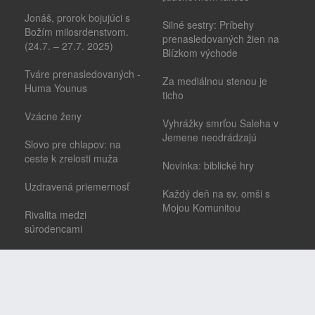
Jonáš, prorok bojujúci s
Silné sestry: Príbehy
Božím milosrdenstvom.
prenasledovaných žien na
(24.7. – 27.7. 2025)
Blízkom východe
Tváre prenasledovaných -
Za mediálnou stenou je
Huma Younus
ticho
Vzácne ženy
Vyhrážky smrťou Saleha v
Jemene neodrádzajú
Slovo pre chlapov: na
ceste k zrelosti muža
Novinka: biblické hry
Uzdravená priemernosť
Každý deň na sv. omši s
Mojou Komunitou
Rivalita medzi
súrodencami