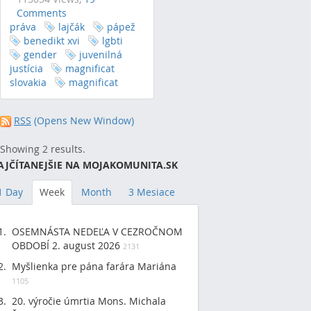
Comments
práva
lajčák
pápež
benedikt xvi
lgbti
gender
juvenilná
justícia
magnificat
slovakia
magnificat
RSS
(Opens New Window)
Showing 2 results.
AJČÍTANEJŠIE NA MOJAKOMUNITA.SK
1 Day
Week
Month
3 Mesiace
OSEMNÁSTA NEDEĽA V CEZROČNOM
OBDOBÍ 2. august 2026
2131
Myšlienka pre pána farára Mariána
1105
20. výročie úmrtia Mons. Michala