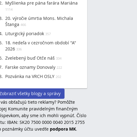
Myšlienka pre pána farára Mariána
1114
20. výročie úmrtia Mons. Michala
Štanga
466
Liturgický poriadok
357
18. nedeľa v cezročnom období "A"
2026
336
Zvelebený buď Otče náš
334
Farske oznamy Donovaly
222
Pozvánka na VRCH OSLY
202
Zobraziť všetky blogy a správy
 vás obťažujú tieto reklamy? Pomôžte
jej Komunite pravidelným finančným
íspevkom, aby sme ich mohli vypnúť. Číslo
tu: IBAN: SK20 7500 0000 0040 2015 2755
o poznámky účtu uvedťe
podpora MK
.