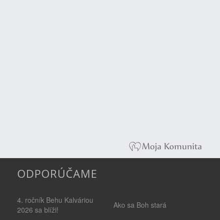
ODPORÚČAME
4. ročník Behu Kalváriou
Ako sa Boh stará
2026 sa blíži!