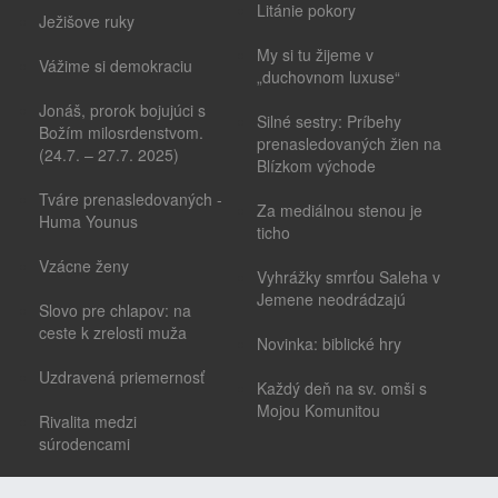
Litánie pokory
Ježišove ruky
My si tu žijeme v
Vážime si demokraciu
„duchovnom luxuse“
Jonáš, prorok bojujúci s
Silné sestry: Príbehy
Božím milosrdenstvom.
prenasledovaných žien na
(24.7. – 27.7. 2025)
Blízkom východe
Tváre prenasledovaných -
Za mediálnou stenou je
Huma Younus
ticho
Vzácne ženy
Vyhrážky smrťou Saleha v
Jemene neodrádzajú
Slovo pre chlapov: na
ceste k zrelosti muža
Novinka: biblické hry
Uzdravená priemernosť
Každý deň na sv. omši s
Mojou Komunitou
Rivalita medzi
súrodencami