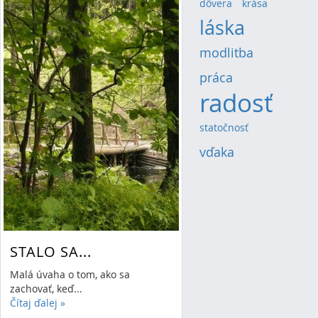
dôvera
(4)
krása
(4)
láska
(13)
modlitba
(8)
práca
(5)
radosť
(20)
statočnosť
(4)
vďaka
(6)
STALO SA...
Malá úvaha o tom, ako sa
zachovať, keď...
Čítaj ďalej
»