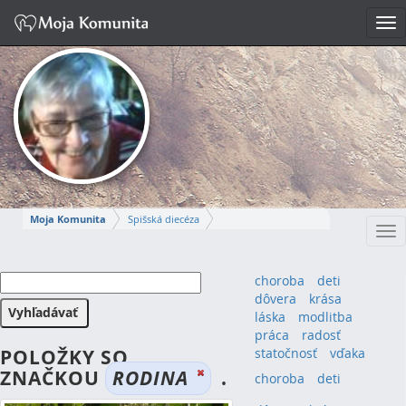
Tog
nav
Moja Komunita
Spišská diecéza
Tog
Spišskopodhradský dekanát
farnosť Spišská Kapitula
nav
MÁRIA-IRMA
choroba
deti
dôvera
krása
Napísať správu
láska
modlitba
práca
radosť
POLOŽKY SO
statočnosť
vďaka
ZNAČKOU
RODINA
.
choroba
(4)
deti
(4)