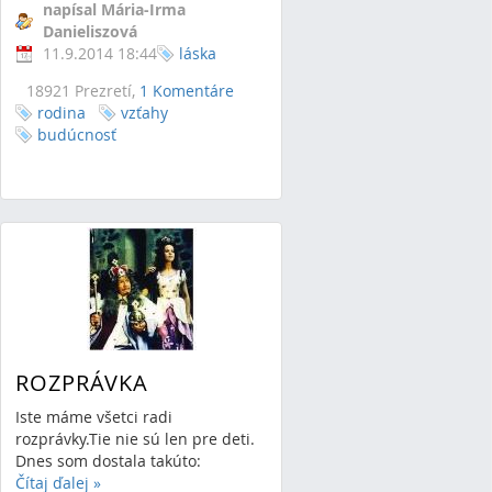
napísal Mária-Irma
Danieliszová
11.9.2014 18:44
láska
18921 Prezretí,
1 Komentáre
rodina
vzťahy
budúcnosť
ROZPRÁVKA
Iste máme všetci radi
rozprávky.Tie nie sú len pre deti.
Dnes som dostala takúto:
Čítaj ďalej
»