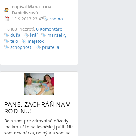
napísal Mária-Irma
Danieliszová
12.9.2013 23:47
rodina
8488 Prezretí,
0 Komentáre
duša
kráľ
manželky
telo
majetok
schopnosti
priatelia
PANE, ZACHRÁŇ NÁM
RODINU!
Bola som pre zdravotné dôvody
iba kratučko na levočskej púti. Nie
som novinárka, no pýtala som sa