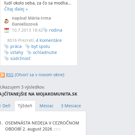
ľudí okolo seba, za čo sa modlia...
Čítaj ďalej
»
napísal Mária-Irma
Danieliszová
10.7.2013 18:42
rodina
8016 Prezretí,
4 Komentáre
práca
byť spolu
vzťahy
ochladnutie
súdržnosť
RSS
(Otvorí sa v novom okne)
Ukazujem 3 výsledkov.
AJČÍTANEJŠIE NA MOJAKOMUNITA.SK
1 Deň
Týždeň
Mesiac
3 Mesiace
OSEMNÁSTA NEDEĽA V CEZROČNOM
OBDOBÍ 2. august 2026
2312