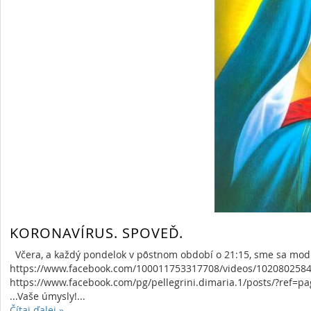
KORONAVÍRUS. SPOVEĎ.
Včera, a každý pondelok v pȏstnom období o 21:15, sme sa modli
https://www.facebook.com/100011753317708/videos/102080
https://www.facebook.com/pg/pellegrini.dimaria.1/posts/?ref=pag
...Vaše úmysly!...
Čítaj ďalej
»