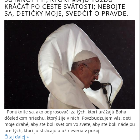
KRÁČAŤ PO CESTE SVÄTOSTI; NEBOJTE
SA, DETIČKY MOJE, SVEDČIŤ O PRAVDE.
Ponúknite sa, ako odprosovači za tých, ktorí urážajú Boha
dôsledkom hriechu, ktorý žije v nich! Povzbudzujem vás, deti
moje drahé, aby ste boli svetlom vo svete, aby ste boli nádejou
pre tých, ktorí ju strácajú a už neveria v pokoj!
Čítaj ďalej
»