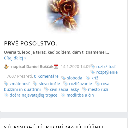
PRVÉ POSOLSTVO.
Uveria ti, lebo ja teraz, keď odídem, dám ti znamenie!...
Čítaj ďalej
»
napísal Daniel Ruščák
14.1.2020 14:09
roztržitosť
rozptýlenie
7607 Prezretí,
0 Komentáre
sloboda
kríž
zmätenosť
slovo božie
rozlišovanie
rosa
buzzini in quattrini
civilizácia lásky
mesto ruží
dcéra najsvätejšej trojice
modlitba a čin
SÚ MNOHÍ TÍ, KTORÍ MAJÚ TÚŽBU