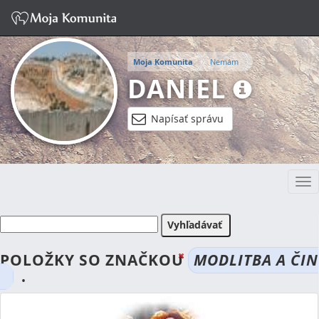
Moja Komunita
Nemám
DANIEL
Napísať správu
Tog
nav
POLOŽKY SO ZNAČKOU
MODLITBA A ČIN
.