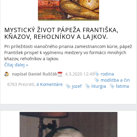
MYSTICKÝ ŽIVOT PÁPEŽA FRANTIŠKA,
KŇAZOV, REHOĽNÍKOV A LAJKOV.
Pri príležitosti vianočného priania zamestnancom kúrie, pápež
František prispel k vyplneniu medzery vo formácii mnohých
kňazov, rehoľníkov a lajkov.
Čítaj ďalej
»
napísal Daniel Ruščák
4.3.2020 12:49
rodina
modlitba a čin
6763 Prezretí,
4 Komentáre
jozef
liturgia
fatima