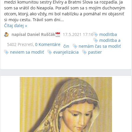
medzi komunitou sestry Elvíry a Bratmi Slova sa rozpadla. Ja
som sa vrátil do Neapola. Poradil som sa s mojím duchovným
otcom, ktorý, ako vždy, mi bol nablízku a pomáhal mi objasniť
si moju cestu. Trávil som dni...
Čítaj ďalej
»
napísal Daniel Ruščák
17.5.2021 17:16
modlitba
modlitba a
5402 Prezretí,
0 Komentáre
čin
nemám čas sa modliť
neviem sa modliť
evanjelizácia
pastier