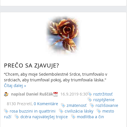
PREČO SA ZJAVUJE?
“Chcem, aby moje Sedembolestné Srdce, triumfovalo v
srdciach, aby triumfoval pokoj, aby triumfovala láska."
Čítaj ďalej
»
napísal Daniel Ruščák
16.9.2019 6:30
roztržitosť
rozptýlenie
8130 Prezretí,
0 Komentáre
zmätenosť
rozlišovanie
rosa buzzini in quattrini
civilizácia lásky
mesto
ruží
dcéra najsvätejšej trojice
modlitba a čin