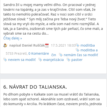
Sandro žil u mojej mamy veľmi dlho. On pracoval v jednej
továrni na topánky, a ja zas v krajčírstve. Cítil som však, že
takto to nemohlo pokračovať. Raz v noci som cítil v srdci
Ježišove slová: “ Syn môj začína pre Teba nový život.“ Tieto
slová sa my vryli do mysle, a veľa som nad nimi rozmýšľal. A
tak, ja a Sandro, zozbierali sme tých pár peňazí, čo sme mali, a
vybrali sme sa na cestu do...
Čítaj ďalej
»
napísal Daniel Ruščák
17.5.2021 18:03
modlitba
modlitba a
5733 Prezretí,
0 Komentáre
čin
nemám čas sa modliť
neviem sa modliť
evanjelizácia
pastier
6. NÁVRAT DO TALIANSKA.
Po dlhom pobyte v Kalkate som sa musel vrátiť do Talianska,
lebo som opäť ochorel. Akonáhle som ozdravel, vrátil som sa
do komunity v Arcilia. Po krátkom čase, neviem prečo, jednota