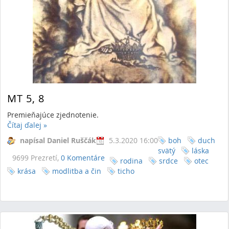
MT 5, 8
Premieňajúce zjednotenie.
Čítaj ďalej
»
napísal Daniel Ruščák
5.3.2020 16:00
boh
duch
svätý
láska
9699 Prezretí,
0 Komentáre
rodina
srdce
otec
krása
modlitba a čin
ticho