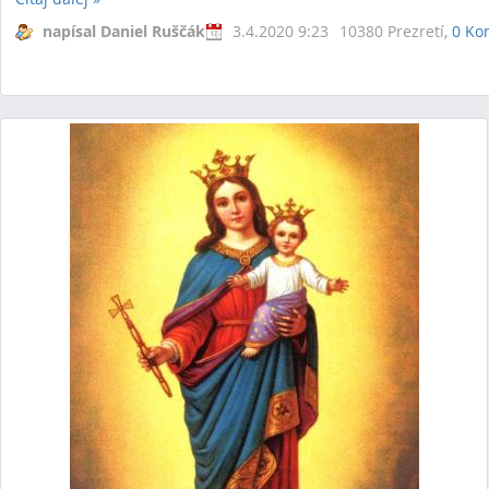
napísal Daniel Ruščák
3.4.2020 9:23
10380 Prezretí,
0 Ko