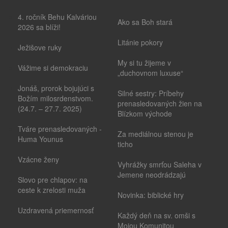
4. ročník Behu Kalváriou
Ako sa Boh stará
2026 sa blíži!
Litánie pokory
Ježišove ruky
My si tu žijeme v
Vážime si demokraciu
„duchovnom luxuse“
Jonáš, prorok bojujúci s
Silné sestry: Príbehy
Božím milosrdenstvom.
prenasledovaných žien na
(24.7. – 27.7. 2025)
Blízkom východe
Tváre prenasledovaných -
Za mediálnou stenou je
Huma Younus
ticho
Vzácne ženy
Vyhrážky smrťou Saleha v
Jemene neodrádzajú
Slovo pre chlapov: na
ceste k zrelosti muža
Novinka: biblické hry
Uzdravená priemernosť
Každý deň na sv. omši s
Mojou Komunitou