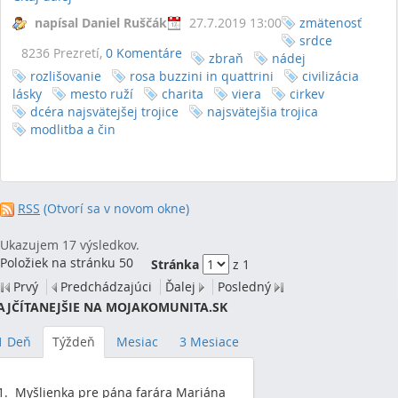
napísal Daniel Ruščák
27.7.2019 13:00
zmätenosť
srdce
8236 Prezretí,
0 Komentáre
zbraň
nádej
rozlišovanie
rosa buzzini in quattrini
civilizácia
lásky
mesto ruží
charita
viera
cirkev
dcéra najsvätejšej trojice
najsvätejšia trojica
modlitba a čin
RSS
(Otvorí sa v novom okne)
Ukazujem 17 výsledkov.
Položiek na stránku 50
Stránka
z 1
Prvý
Predchádzajúci
Ďalej
Posledný
AJČÍTANEJŠIE NA MOJAKOMUNITA.SK
1 Deň
Týždeň
Mesiac
3 Mesiace
Myšlienka pre pána farára Mariána