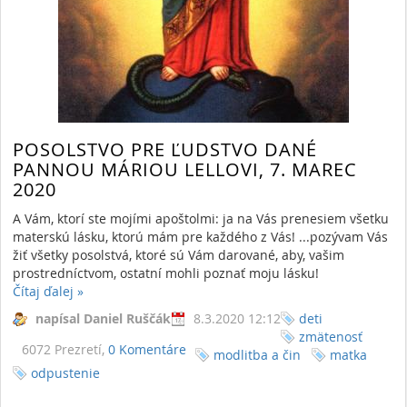
POSOLSTVO PRE ĽUDSTVO DANÉ
PANNOU MÁRIOU LELLOVI, 7. MAREC
2020
A Vám, ktorí ste mojími apoštolmi: ja na Vás prenesiem všetku
materskú lásku, ktorú mám pre každého z Vás! ...pozývam Vás
žiť všetky posolstvá, ktoré sú Vám darované, aby, vašim
prostredníctvom, ostatní mohli poznať moju lásku!
Čítaj ďalej
»
napísal Daniel Ruščák
8.3.2020 12:12
deti
zmätenosť
6072 Prezretí,
0 Komentáre
modlitba a čin
matka
odpustenie