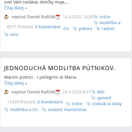
svet Vám nedáva; detičky moje,...
Čítaj ďalej
»
napísal Daniel Ruščák
18.4.2020 14:00
srdce
modlitba a
6277 Prezretí,
0 Komentáre
čin
pokora
radosť
víno
JEDNODUCHÁ MODLITBA PÚTNIKOV.
Máriini pútnici - I pellegrini di Maria.
Čítaj ďalej
»
napísal Daniel Ruščák
23.4.2020 8:21
deti
spoveď
13339 Prezretí,
0 Komentáre
srdce
civilizácia lásky
modlitba a čin
sviatosť manželstva