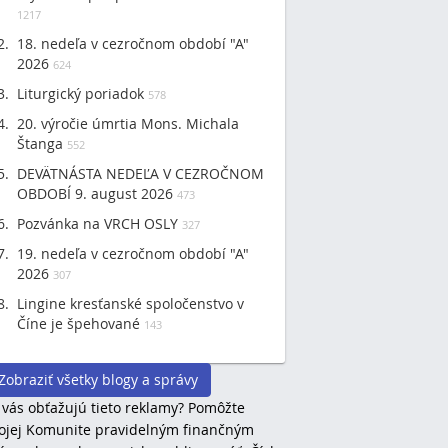
1217
18. nedeľa v cezročnom období "A"
2026
624
Liturgický poriadok
578
20. výročie úmrtia Mons. Michala
Štanga
552
DEVÄTNÁSTA NEDEĽA V CEZROČNOM
OBDOBÍ 9. august 2026
473
Pozvánka na VRCH OSLY
327
19. nedeľa v cezročnom období "A"
2026
307
Lingine kresťanské spoločenstvo v
Číne je špehované
143
Zobraziť všetky blogy a správy
 vás obťažujú tieto reklamy? Pomôžte
jej Komunite pravidelným finančným