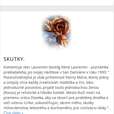
SKUTKY.
Komentuje otec Laurentin (teológ René Laurentin - poznámka
prekladateľa), po svojej návšteve v San Damiáne v roku 1993: "
Pozoruhodnejšia je však prítomnosť Panny Márie, ktorej plány
a úmysly chce každý zrealizovať: modlitba a čin; lebo
jednoduché posolstvo, prijaté touto jednoduchou ženou
(Rosou) je relistické a hlboko ľudské. Mesto Ruží mieri na
premenu srdca človeka, aby sa otvoril pre problémy dneška a
voči učeniu Cirkvi, uskutočňujúc, okrem iného, skutky
milosrdenstva, telesného a duchovného, pre civilizáciu lásky ".
Čítaj ďalej
»