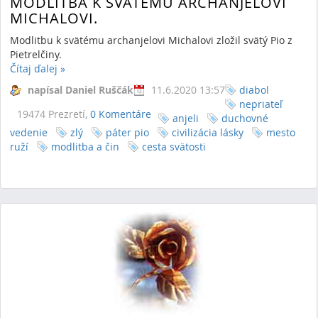
MODLITBA K SVÄTÉMU ARCHANJELOVI
MICHALOVI.
Modlitbu k svätému archanjelovi Michalovi zložil svätý Pio z
Pietrelčiny.
Čítaj ďalej
»
napísal Daniel Ruščák
11.6.2020 13:57
diabol
nepriateľ
19474 Prezretí,
0 Komentáre
anjeli
duchovné
vedenie
zlý
páter pio
civilizácia lásky
mesto
ruží
modlitba a čin
cesta svätosti