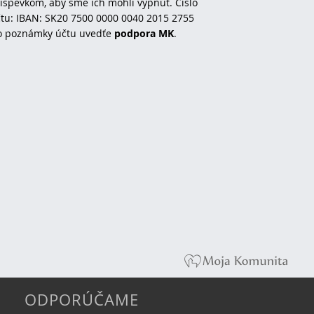
íspevkom, aby sme ich mohli vypnúť. Číslo
tu: IBAN: SK20 7500 0000 0040 2015 2755
o poznámky účtu uvedťe
podpora MK
.
ODPORÚČAME