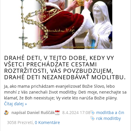
DRAHÉ DETI, V TEJTO DOBE, KEDY VY
VŠETCI PRECHÁDZATE CESTAMI
ROZTRŽITOSTI, VÁS POVZBUDZUJEM,
DRAHÉ DETI NEZANEDBÁVAŤ MODLITBU.
Ja, ako mama prichádzam evanjelizovať Božie Slovo, lebo
mnohí z Vás zanechali život modlitby. Deti moje, nenechajte sa
klamať, že Boh neexistuje; Vy viete kto narúša Božie plány.
Čítaj ďalej
»
napísal Daniel Ruščák
8.4.2024 17:08
modlitba a čin
rok modlitby
3058 Prezretí,
0 Komentáre