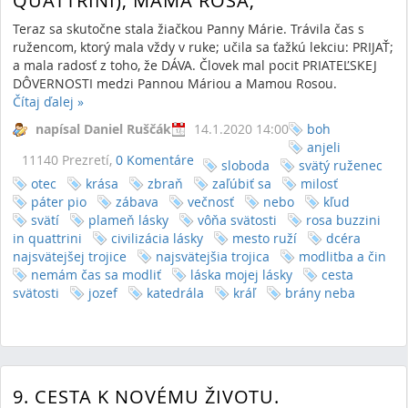
QUATTRINI), MAMA ROSA,
Teraz sa skutočne stala žiačkou Panny Márie. Trávila čas s
ružencom, ktorý mala vždy v ruke; učila sa ťažkú lekciu: PRIJAŤ;
a mala radosť z toho, že DÁVA. Človek mal pocit PRIATEĽSKEJ
DÔVERNOSTI medzi Pannou Máriou a Mamou Rosou.
Čítaj ďalej
»
napísal Daniel Ruščák
14.1.2020 14:00
boh
anjeli
11140 Prezretí,
0 Komentáre
sloboda
svätý ruženec
otec
krása
zbraň
zaľúbiť sa
milosť
páter pio
zábava
večnosť
nebo
kľud
svätí
plameň lásky
vôňa svätosti
rosa buzzini
in quattrini
civilizácia lásky
mesto ruží
dcéra
najsvätejšej trojice
najsvätejšia trojica
modlitba a čin
nemám čas sa modliť
láska mojej lásky
cesta
svätosti
jozef
katedrála
kráľ
brány neba
9. CESTA K NOVÉMU ŽIVOTU.