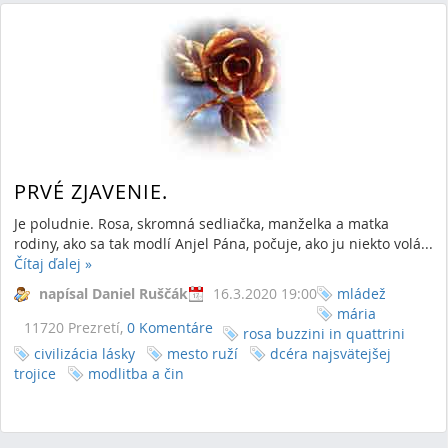
PRVÉ ZJAVENIE.
Je poludnie. Rosa, skromná sedliačka, manželka a matka
rodiny, ako sa tak modlí Anjel Pána, počuje, ako ju niekto volá...
Čítaj ďalej
»
napísal Daniel Ruščák
16.3.2020 19:00
mládež
mária
11720 Prezretí,
0 Komentáre
rosa buzzini in quattrini
civilizácia lásky
mesto ruží
dcéra najsvätejšej
trojice
modlitba a čin