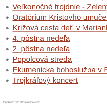
Veľkonočné trojdnie - Zelen
Oratórium Kristovho umučen
Krížová cesta detí v Maria
4. pôstna nedeľa
2. pôstna nedeľa
Popolcová streda
Ekumenická bohoslužba v B
Trojkráľový koncert
Odporúčte túto stránku priateľom