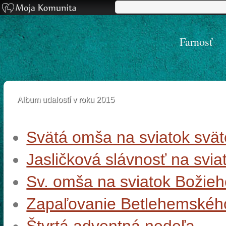
Farnosť
Album udalostí v roku 2015
Svätá omša na sviatok svät
Jasličková slávnosť na svi
Sv. omša na sviatok Božie
Zapaľovanie Betlehemského