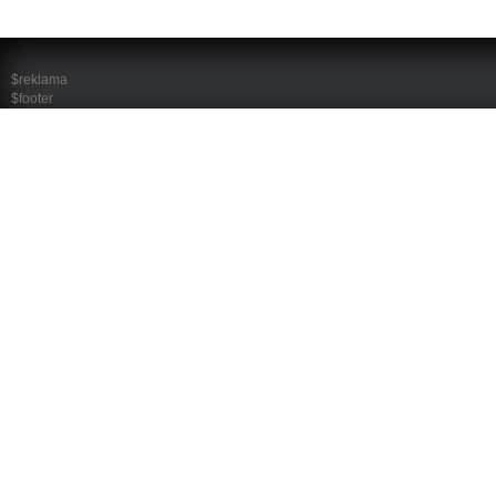
$reklama
$footer