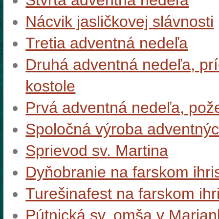
Štvrtá adventná nedeľa
Nácvik jasličkovej slávnosti
Tretia adventná nedeľa
Druhá adventná nedeľa, prí
kostole
Prvá adventná nedeľa, pož
Spoločná výroba adventnýc
Sprievod sv. Martina
Dyňobranie na farskom ihri
Turešinafest na farskom ihr
Pútnická sv. omša v Marian