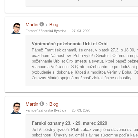
Martin
>
Blog
Farnosť Záhorská Bystrica
27. 03. 2020
Výnimočné požehnania Urbi et Orbi
Pápež František oznámil, že dnes, v piatok 27.3. o 18.00, 
prázdnom Námestí sv. Petra vyloží Sviatosť Oltárnu a nep
požehnanie Urbi et Orbi (mestu a svetu), ktoré pápež bežne
Vianoce a Veľkú noc. S týmto požehnaním je pri dodržaní
(vzbudenie si dokonalej ľútosti a modlitba Verím v Boha, O
Zdravas Mária) spojená možnosť získať úplné odpustky.
Martin
>
Blog
Farnosť Záhorská Bystrica
25. 03. 2020
Farské oznamy 23. - 29. marec 2020
Je IV. pôstny týždeň. Platí zákaz verejného slávenia sv. o
pobožností. Úmysly sv. omší slávime súkromne podľa kal