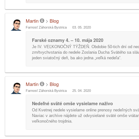
Martin
>
Blog
Farnosť Záhorská Bystrica
03. 05. 2020
Farské oznamy 4. – 10. mája 2020
Je IV. VEĽKONOČNÝ TÝŽDEŇ. Obdobie 50-tich dní od ne
zmŕtvychvstania do nedele Zoslania Ducha Svätého sa sláv
jeden sviatočný deň, ba ako jedna „veľká nedeľa“.
Martin
>
Blog
Farnosť Záhorská Bystrica
25. 04. 2020
Nedeľné sväté omše vysielame naživo
Od Kvetnej nedele vysielame online prenosy nedeľných sv
Naviac v archíve nájdete už odvysielané sväté omše vráta
veľkonočného trojdnia.