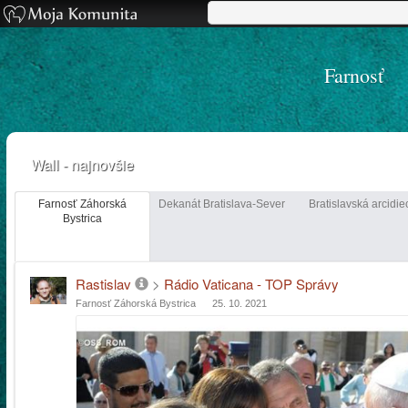
Farnosť
Wall - najnovšie
Farnosť Záhorská
Dekanát Bratislava-Sever
Bratislavská arcidi
Bystrica
Rastislav
>
Rádio Vaticana - TOP Správy
Farnosť Záhorská Bystrica
25. 10. 2021