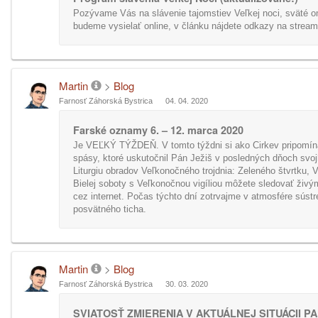
Pozývame Vás na slávenie tajomstiev Veľkej noci, sväté 
budeme vysielať online, v článku nájdete odkazy na stream
Martin
>
Blog
Farnosť Záhorská Bystrica
04. 04. 2020
Farské oznamy 6. – 12. marca 2020
Je VEĽKÝ TÝŽDEŇ. V tomto týždni si ako Cirkev pripomí
spásy, ktoré uskutočnil Pán Ježiš v posledných dňoch svoj
Liturgiu obradov Veľkonočného trojdnia: Zeleného štvrtku, 
Bielej soboty s Veľkonočnou vigíliou môžete sledovať živ
cez internet. Počas týchto dní zotrvajme v atmosfére sústr
posvätného ticha.
Martin
>
Blog
Farnosť Záhorská Bystrica
30. 03. 2020
SVIATOSŤ ZMIERENIA V AKTUÁLNEJ SITUÁCII P