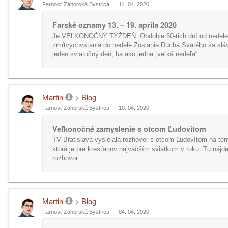
Farnosť Záhorská Bystrica
14. 04. 2020
Farské oznamy 13. – 19. apríla 2020
Je VEĽKONOČNÝ TÝŽDEŇ. Obdobie 50-tich dní od nedel
zmŕtvychvstania do nedele Zoslania Ducha Svätého sa sláv
jeden sviatočný deň, ba ako jedna „veľká nedeľa“.
Martin
>
Blog
Farnosť Záhorská Bystrica
10. 04. 2020
Veľkonočné zamyslenie s otcom Ľudovítom
TV Bratislava vysielala rozhovor s otcom Ľudovítom na tém
ktorá je pre kresťanov najväčším sviatkom v roku. Tu nájde
rozhovor.
Martin
>
Blog
Farnosť Záhorská Bystrica
04. 04. 2020