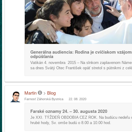
Generálna audiencia: Rodina je cvičiskom vzájo
odpúšťania
Vatikán 4. novembra 2015 – Na slnkom zaplavenom Námest
sa dnes Svätý Otec František opäť stretol s pútnikmi z celé
Martin
>
Blog
Farnosť Záhorská Bystrica
22. 08. 2020
Farské oznamy 24. – 30. augusta 2020
Je XXI. TÝŽDEŇ OBDOBIA CEZ ROK. Na budúcu nedeľu os
hrubé hody, Sv. omše budú o 8.00 a 10.00 hod.