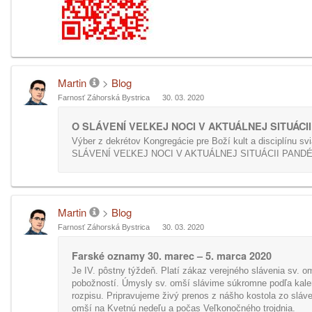
Martin
>
Blog
Farnosť Záhorská Bystrica
30. 03. 2020
O SLÁVENÍ VEĽKEJ NOCI V AKTUÁLNEJ SITUÁCI
Výber z dekrétov Kongregácie pre Boží kult a disciplínu svi
SLÁVENÍ VEĽKEJ NOCI V AKTUÁLNEJ SITUÁCII PAND
Martin
>
Blog
Farnosť Záhorská Bystrica
30. 03. 2020
Farské oznamy 30. marec – 5. marca 2020
Je IV. pôstny týždeň. Platí zákaz verejného slávenia sv. o
pobožností. Úmysly sv. omší slávime súkromne podľa kal
rozpisu. Pripravujeme živý prenos z nášho kostola zo sláv
omší na Kvetnú nedeľu a počas Veľkonočného trojdnia.