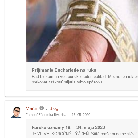
Prijímanie Eucharistie na ruku
Rád by som na vec ponúkol jeden pohľad. Možno to niekt
prekonať ťažkosť prijatia tohto spôsobu.
Martin
>
Blog
Farnosť Záhorská Bystrica
16. 05. 2020
Farské oznamy 18. – 24. mája 2020
Je VI. VEĽKONOČNÝ TÝŽDEŇ. Säté omše budeme sláviť