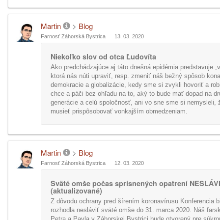
Martin
>
Blog
Farnosť Záhorská Bystrica
13. 03. 2020
Niekoľko slov od otca Ľudovíta
Ako predchádzajúce aj táto dnešná epidémia predstavuje „
ktorá nás núti upraviť, resp. zmeniť náš bežný spôsob kon
demokracie a globalizácie, kedy sme si zvykli hovoriť a rob
chce a páči bez ohľadu na to, aký to bude mať dopad na d
generácie a celú spoločnosť, ani vo sne sme si nemysleli,
musieť prispôsobovať vonkajším obmedzeniam.
Martin
>
Blog
Farnosť Záhorská Bystrica
12. 03. 2020
Sväté omše počas sprísnených opatrení NESLÁV
(aktualizované)
Z dôvodu ochrany pred šírením koronavírusu Konferencia 
rozhodla nesláviť sväté omše do 31. marca 2020. Náš farsk
Petra a Pavla v Záhorskej Bystrici bude otvorený pre súkr