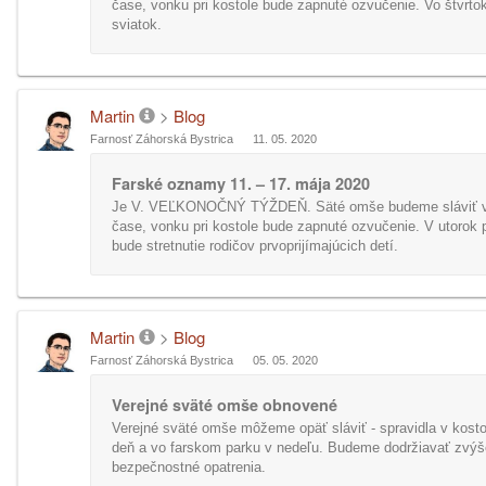
čase, vonku pri kostole bude zapnuté ozvučenie. Vo štvrtok
sviatok.
Martin
>
Blog
Farnosť Záhorská Bystrica
11. 05. 2020
Farské oznamy 11. – 17. mája 2020
Je V. VEĽKONOČNÝ TÝŽDEŇ. Säté omše budeme sláviť 
čase, vonku pri kostole bude zapnuté ozvučenie. V utorok 
bude stretnutie rodičov prvoprijímajúcich detí.
Martin
>
Blog
Farnosť Záhorská Bystrica
05. 05. 2020
Verejné sväté omše obnovené
Verejné sväté omše môžeme opäť sláviť - spravidla v kost
deň a vo farskom parku v nedeľu. Budeme dodržiavať zvý
bezpečnostné opatrenia.