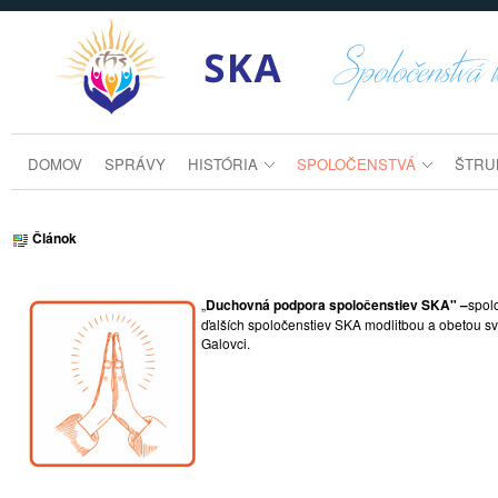
Prejsť k obsahu
duchovna-podpora
DOMOV
SPRÁVY
HISTÓRIA
SPOLOČENSTVÁ
ŠTRU
Článok
„
Duchovná podpora spoločenstiev SKA" –
spol
ďalších spoločenstiev SKA modlitbou a obetou sv
Galovci.