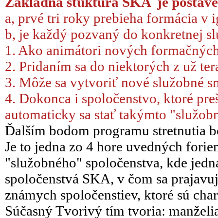
Základná štuktúra SKA je postave
a, prvé tri roky prebieha formácia v ig
b, je každý pozvaný do konkretnej sl
1. Ako animátori nových formačných
2. Pridaním sa do niektorých z už te
3. Môže sa vytvoriť nové služobné s
4. Dokonca i spoločenstvo, ktoré preš
automaticky sa stať takýmto "služo
Ďalším bodom programu stretnutia bo
Je to jedna zo 4 hore uvedných fori
"služobného" spoločenstva, kde jedna
spoločenstvá SKA, v čom sa prajavuje
známych spoločenstiev, ktoré sú cha
Súčasný Tvorivý tím tvoria: manželi