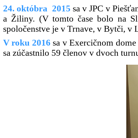
24. októbra 2015
sa v JPC v Piešťa
a Žiliny. (V tomto čase bolo na 
spoločenstve je v Trnave, v Bytči, v 
V roku 2016
sa v Exercičnom dome v
sa zúčastnilo 59 členov v dvoch tur