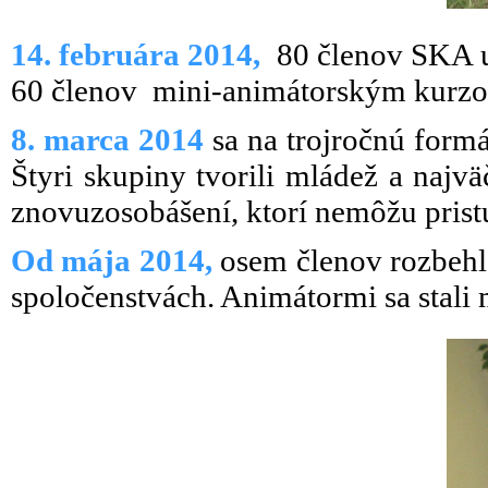
14. februára 2014,
80 členov SKA u
60 členov mini-animátorským kurz
8. marca 2014
sa na trojročnú form
Štyri skupiny tvorili mládež a najv
znovuzosobášení, ktorí nemôžu prist
Od mája 2014,
osem členov rozbehl
spoločenstvách. Animátormi sa stali