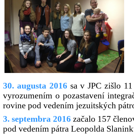
30. augusta 2016
sa v JPC zišlo 1
vyrozumením o pozastavení integrač
rovine pod vedením jezuitských pátr
3. septembra 2016
začalo 157 členo
pod vedením pátra Leopolda Slanink