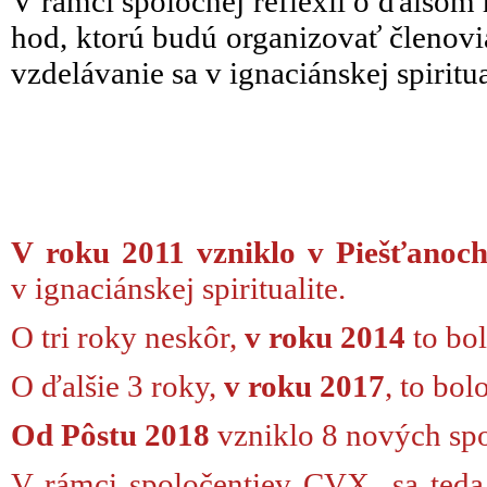
V rámci spoločnej reflexii o ďalšom
hod, ktorú budú organizovať členovia
vzdelávanie sa v ignaciánskej spiritua
V roku 2011 vzniklo v Piešťanoch
v ignaciánskej spiritualite.
O tri roky neskôr,
v roku 2014
to bol
O ďalšie 3 roky,
v roku 2017
, to bo
Od Pôstu 2018
vzniklo 8 nových spo
V rámci spoločentiev CVX sa ted