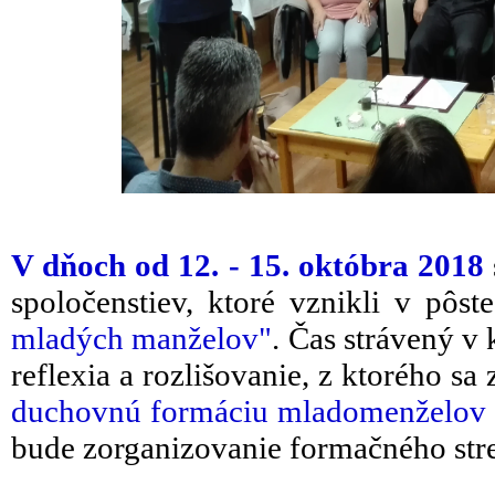
V dňoch od 12. - 15. októbra 2018
spoločenstiev, ktoré vznikli v pôst
mladých manželov"
. Čas strávený v
reflexia a rozlišovanie, z ktorého sa 
duchovnú formáciu mladomenželov v 
bude zorganizovanie formačného str