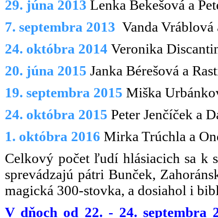
29. júna 2013
Lenka Bekešová a Pete
7. septembra 2013
Vanda Vráblová a
24. októbra
2014
Veronika Discanti
20. júna 2015
Janka Bérešová a Rasti
19. septembra 2015
Miška Urbánkov
24. októbra 2015
Peter Jenčíček a D
1. októbra 2016
Mirka Trúchla a Ond
Celkový počet ľudí hlásiacich sa k 
sprevádzajú pátri Bunček, Zahorán
magická 300-stovka, a dosiahol i bi
V dňoch od 22. - 24. septembra