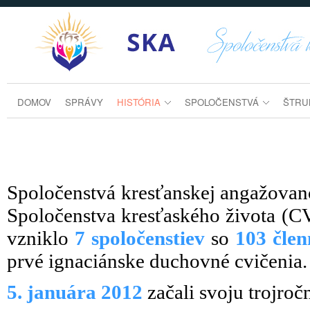
Prejsť k obsahu
historia
DOMOV
SPRÁVY
HISTÓRIA
SPOLOČENSTVÁ
ŠTRU
Spoločenstvá kresťanskej angažovano
Spoločenstva kresťaského života (
vzniklo
7 spoločenstiev
so
103 čle
prvé ignaciánske duchovné cvičenia.
5. januára 2012
začali svoju trojroč