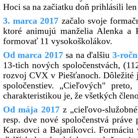
Hoci sa na začiatku doň prihlásili le
3. marca 2017
začalo svoje formač
ktoré animujú manželia Alenka a 
formovať 11 vysokoškolákov.
Od marca 2017
sa na ďalšiu
3-roč
13-tich nových spoločenstvách, (112
rozvoj CVX v Piešťanoch. Dôležité 
spoločenstiev. „Cieľových" preto
charakteristikou je, že všetkých člen
Od mája 2017
z „cieľovo-služobné
resp. dve nové spoločenstvá práve
Karasovci a Bajaníkovci. Formáciu