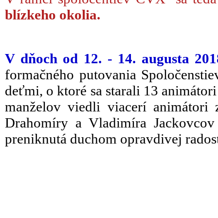
blízkeho okolia.
V dňoch od 12. - 14. augusta 201
formačného putovania Spoločenstiev
deťmi, o ktoré sa starali 13 animáto
manželov viedli viacerí animátor
Drahomíry a Vladimíra Jackovcov 
preniknutá duchom opravdivej radosti