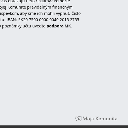
 vás obťažujú tieto reklamy? Pomôžte
jej Komunite pravidelným finančným
íspevkom, aby sme ich mohli vypnúť. Číslo
tu: IBAN: SK20 7500 0000 0040 2015 2755
o poznámky účtu uvedťe
podpora MK
.