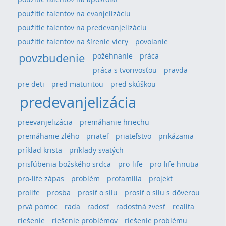
použitie talentov na evanjelizáciu
použitie talentov na predevanjelizáciu
použitie talentov na šírenie viery
povolanie
povzbudenie
požehnanie
práca
práca s tvorivosťou
pravda
pre deti
pred maturitou
pred skúškou
predevanjelizácia
preevanjelizácia
premáhanie hriechu
premáhanie zlého
priateľ
priateľstvo
prikázania
príklad krista
príklady svätých
prisľúbenia božského srdca
pro-life
pro-life hnutia
pro-life zápas
problém
profamilia
projekt
prolife
prosba
prosiť o silu
prosiť o silu s dôverou
prvá pomoc
rada
radosť
radostná zvesť
realita
riešenie
riešenie problémov
riešenie problému