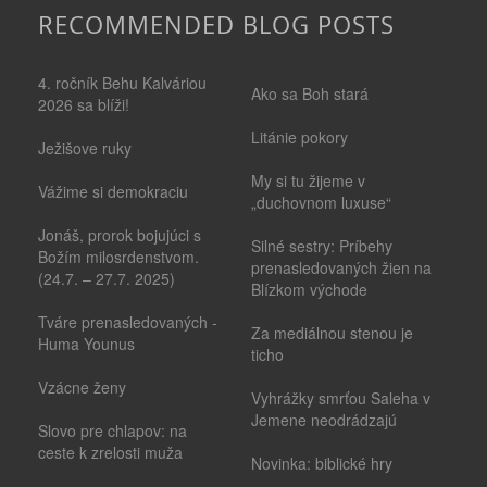
RECOMMENDED BLOG POSTS
4. ročník Behu Kalváriou
Ako sa Boh stará
2026 sa blíži!
Litánie pokory
Ježišove ruky
My si tu žijeme v
Vážime si demokraciu
„duchovnom luxuse“
Jonáš, prorok bojujúci s
Silné sestry: Príbehy
Božím milosrdenstvom.
prenasledovaných žien na
(24.7. – 27.7. 2025)
Blízkom východe
Tváre prenasledovaných -
Za mediálnou stenou je
Huma Younus
ticho
Vzácne ženy
Vyhrážky smrťou Saleha v
Jemene neodrádzajú
Slovo pre chlapov: na
ceste k zrelosti muža
Novinka: biblické hry