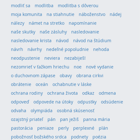
modliť sa
modlitba
modlitba s dôverou
moja komunita
na stiahnutie
náboženstvo
nádej
nálezy
námet na stretko
napomínanie
naše skutky
naše zásluhy
nasledovanie
nasledovanie krista
návod
návod na štúdium
návrh
návrhy
nedeľné popoludnie
nehoda
neodpustenie
neviera
nezabiješ!
nezomrieť v ťažkom hriechu
noe
nové vydanie
o duchovnom zápase
obavy
obrana cirkvi
obrátenie
oceán
ochabnutie v láske
ochrana rodiny
ochrana života
odkaz
odmena
odpoveď
odpovede na útoky
odpustky
odsúdenie
odvaha
olympiáda
osobná skúsenosť
ozajstný priateľ
pán
pan ježiš
panna mária
pastorácia
peniaze
perly
perplexné
plán
pobožnosť božského srdca
podnety
poézia