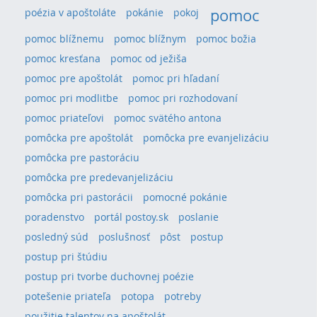
pomoc
poézia v apoštoláte
pokánie
pokoj
pomoc blížnemu
pomoc blížnym
pomoc božia
pomoc kresťana
pomoc od ježiša
pomoc pre apoštolát
pomoc pri hľadaní
pomoc pri modlitbe
pomoc pri rozhodovaní
pomoc priateľovi
pomoc svätého antona
pomôcka pre apoštolát
pomôcka pre evanjelizáciu
pomôcka pre pastoráciu
pomôcka pre predevanjelizáciu
pomôcka pri pastorácii
pomocné pokánie
poradenstvo
portál postoy.sk
poslanie
posledný súd
poslušnosť
pôst
postup
postup pri štúdiu
postup pri tvorbe duchovnej poézie
potešenie priateľa
potopa
potreby
použitie talentov na apoštolát