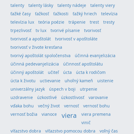
talenty
talenty lásky
talenty nádeje
talenty viery
ťažké časy
ťažkosť
ťažkosti
ťažký hriech
televízia
televízia lux
teória poézie
trápenie
trest
tresty
trpezlivosť
tv lux
tvorivé písanie
tvorivosť
tvorivosť a apoštolát
tvorivosť v apoštoláte
tvorivosť v živote kresťana
tvorivý apoštolát spoločenstva
účinná evanjelizácia
účinná pedevanjelizácia
účinnosť apoštolátu
účinný apoštolát
učiteľ
úcta
úcta k rodičom
úcta k životu
uctievanie
uhoľný kameň
uistenie
univerzálny jazyk
úspech v boji
utrpenie
uzdravenie
úzkostlivé
úzkostlivosť
varovanie
vďaka bohu
večný život
vernosť
vernosť bohu
viera
vernosť božia
vianoce
viera premena
vinič
víťazstvo dobra
víťazstvo pomocou dobra
voľný čas