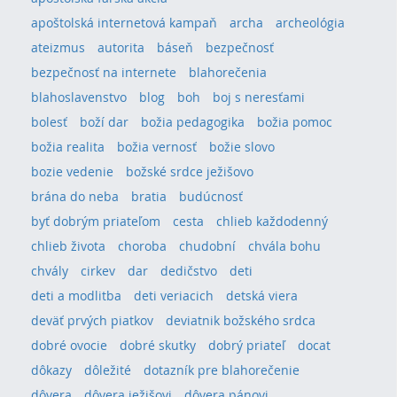
apoštolská internetová kampaň
archa
archeológia
ateizmus
autorita
báseň
bezpečnosť
bezpečnosť na internete
blahorečenia
blahoslavenstvo
blog
boh
boj s neresťami
bolesť
boží dar
božia pedagogika
božia pomoc
božia realita
božia vernosť
božie slovo
bozie vedenie
božské srdce ježišovo
brána do neba
bratia
budúcnosť
byť dobrým priateľom
cesta
chlieb každodenný
chlieb života
choroba
chudobní
chvála bohu
chvály
cirkev
dar
dedičstvo
deti
deti a modlitba
deti veriacich
detská viera
deväť prvých piatkov
deviatnik božského srdca
dobré ovocie
dobré skutky
dobrý priateľ
docat
dôkazy
dôležité
dotazník pre blahorečenie
dôvera
dôvera ježišovi
dôvera pánovi