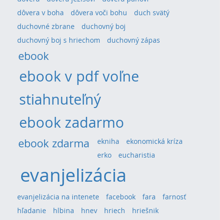
dôvera v boha
dôvera voči bohu
duch svätý
duchovné zbrane
duchovný boj
duchovný boj s hriechom
duchovný zápas
ebook
ebook v pdf voľne
stiahnuteľný
ebook zadarmo
ebook zdarma
ekniha
ekonomická kríza
erko
eucharistia
evanjelizácia
evanjelizácia na intenete
facebook
fara
farnosť
hľadanie
hlbina
hnev
hriech
hriešnik