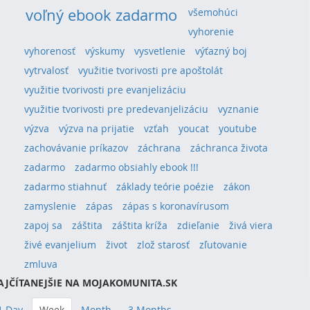
voľný ebook zadarmo
všemohúci
vyhorenie
vyhorenosť
výskumy
vysvetlenie
výťazný boj
vytrvalosť
využitie tvorivosti pre apoštolát
využitie tvorivosti pre evanjelizáciu
využitie tvorivosti pre predevanjelizáciu
vyznanie
výzva
výzva na prijatie
vzťah
youcat
youtube
zachovávanie príkazov
záchrana
záchranca života
zadarmo
zadarmo obsiahly ebook !!!
zadarmo stiahnuť
základy teórie poézie
zákon
zamyslenie
zápas
zápas s koronavírusom
zapoj sa
záštita
záštita kríža
zdieľanie
živá viera
živé evanjelium
život
zlož starosť
zľutovanie
zmluva
AJČÍTANEJŠIE NA MOJAKOMUNITA.SK
1 Day
Week
Month
3 Months