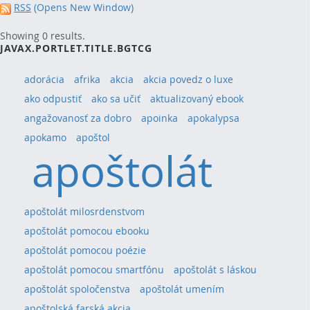
RSS
(Opens New Window)
Showing 0 results.
JAVAX.PORTLET.TITLE.BGTCG
adorácia
afrika
akcia
akcia povedz o luxe
ako odpustiť
ako sa učiť
aktualizovaný ebook
angažovanosť za dobro
apoinka
apokalypsa
apokamo
apoštol
apoštolát
apoštolát milosrdenstvom
apoštolát pomocou ebooku
apoštolát pomocou poézie
apoštolát pomocou smartfónu
apoštolát s láskou
apoštolát spoločenstva
apoštolát umením
apoštolská farská akcia