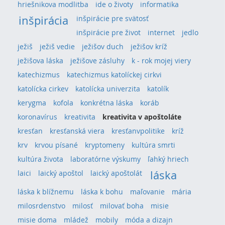
hriešnikova modlitba
ide o životy
informatika
inšpirácia
inšpirácie pre svätosť
inšpirácie pre život
internet
jedlo
ježiš
ježiš vedie
ježišov duch
ježišov kríž
ježišova láska
ježišove zásluhy
k - rok mojej viery
katechizmus
katechizmus katolíckej cirkvi
katolícka cirkev
katolícka univerzita
katolík
kerygma
kofola
konkrétna láska
koráb
koronavírus
kreativita
kreativita v apoštoláte
kresťan
kresťanská viera
kresťanvpolitike
kríž
krv
krvou písané
kryptomeny
kultúra smrti
kultúra života
laboratórne výskumy
ľahký hriech
láska
laici
laický apoštol
laický apoštolát
láska k blížnemu
láska k bohu
maľovanie
mária
milosrdenstvo
milosť
milovať boha
misie
misie doma
mládež
mobily
móda a dizajn