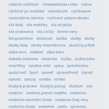
riešenie roztžitosti
rímskokatolícka cirkev
rodina
rotržitosť pri modlitbe
rozhodnutie
rozlišovanie
rozmnoženie talentov
rozšírené vydanie ebooku
sila lásky
sila modlitby
sila od ježiša
sila orodovania
sila z kríža
šírenie viery
škrupulantstvo
skúsenosť
skúška
skúšky
skutky
skutky lásky
skutky milosrdenstva
skutočný príbeh
slabá viera
sladkosť
sláva bohu
sloboda svedomia
slovensko
služba
služba bohu
smartfóny
sociálne siete
spása
spoločenstvo
spoločnosť
šport
spoveď
spravodlivosť
starosť
starosti
statusy
streľba
stretko
študijná príprava
študijný postup
štúdium
súd
svedctvo
svedctvo pomoci svätého
svedectvo
svedectvo vlastného života
svedectvo živej viery
svedectvo života
svedomie
svetlo
synovstvo