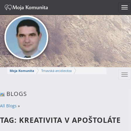
Tog
nav
Moja Komunita
Trnavská arcidiecéza
Tog
Dekanát Komárno
farnosť Komárno
nav
MIROSLAV
BLOGS
Napísať správu
All Blogs
»
TAG: KREATIVITA V APOŠTOLÁTE