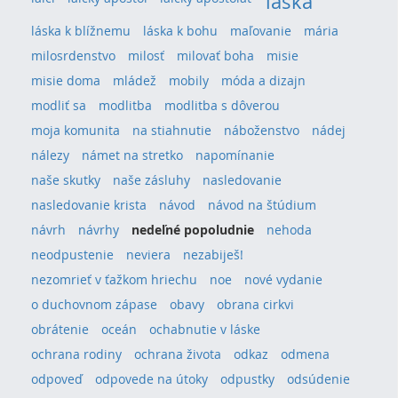
láska
láska k blížnemu
láska k bohu
maľovanie
mária
milosrdenstvo
milosť
milovať boha
misie
misie doma
mládež
mobily
móda a dizajn
modliť sa
modlitba
modlitba s dôverou
moja komunita
na stiahnutie
náboženstvo
nádej
nálezy
námet na stretko
napomínanie
naše skutky
naše zásluhy
nasledovanie
nasledovanie krista
návod
návod na štúdium
návrh
návrhy
nedeľné popoludnie
nehoda
neodpustenie
neviera
nezabiješ!
nezomrieť v ťažkom hriechu
noe
nové vydanie
o duchovnom zápase
obavy
obrana cirkvi
obrátenie
oceán
ochabnutie v láske
ochrana rodiny
ochrana života
odkaz
odmena
odpoveď
odpovede na útoky
odpustky
odsúdenie