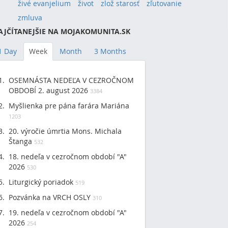
živé evanjelium
život
zlož starosť
zľutovanie
zmluva
AJČÍTANEJŠIE NA MOJAKOMUNITA.SK
1 Day
Week
Month
3 Months
OSEMNÁSTA NEDEĽA V CEZROČNOM
OBDOBÍ 2. august 2026
3384
Myšlienka pre pána farára Mariána
1203
20. výročie úmrtia Mons. Michala
Štanga
532
18. nedeľa v cezročnom období "A"
2026
530
Liturgický poriadok
519
Pozvánka na VRCH OSLY
310
19. nedeľa v cezročnom období "A"
2026
254