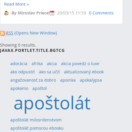
Read More
»
By Miroslav Priecel
20/03/15 11:53
0 Comments
RSS
(Opens New Window)
Showing 0 results.
JAVAX.PORTLET.TITLE.BGTCG
adorácia
afrika
akcia
akcia povedz o luxe
ako odpustiť
ako sa učiť
aktualizovaný ebook
angažovanosť za dobro
apoinka
apokalypsa
apokamo
apoštol
apoštolát
apoštolát milosrdenstvom
apoštolát pomocou ebooku