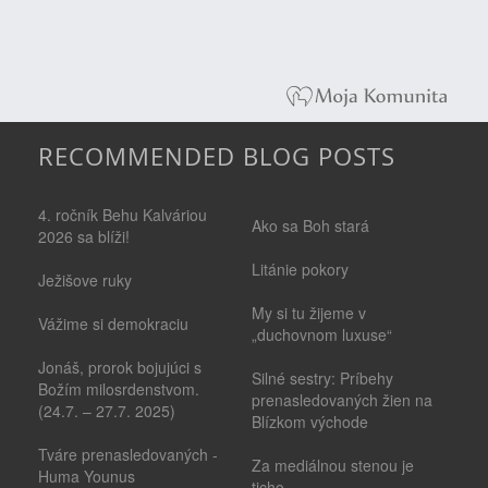
RECOMMENDED BLOG POSTS
4. ročník Behu Kalváriou
Ako sa Boh stará
2026 sa blíži!
Litánie pokory
Ježišove ruky
My si tu žijeme v
Vážime si demokraciu
„duchovnom luxuse“
Jonáš, prorok bojujúci s
Silné sestry: Príbehy
Božím milosrdenstvom.
prenasledovaných žien na
(24.7. – 27.7. 2025)
Blízkom východe
Tváre prenasledovaných -
Za mediálnou stenou je
Huma Younus
ticho