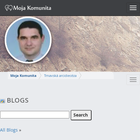
Tog
nav
Moja Komunita
Trnavská arcidiecéza
Tog
Dekanát Komárno
farnosť Komárno
nav
MIROSLAV
BLOGS
Napísať správu
All Blogs
»