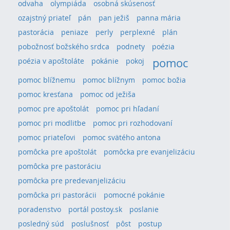
odvaha
olympiáda
osobná skúsenosť
ozajstný priateľ
pán
pan ježiš
panna mária
pastorácia
peniaze
perly
perplexné
plán
pobožnosť božského srdca
podnety
poézia
pomoc
poézia v apoštoláte
pokánie
pokoj
pomoc blížnemu
pomoc blížnym
pomoc božia
pomoc kresťana
pomoc od ježiša
pomoc pre apoštolát
pomoc pri hľadaní
pomoc pri modlitbe
pomoc pri rozhodovaní
pomoc priateľovi
pomoc svätého antona
pomôcka pre apoštolát
pomôcka pre evanjelizáciu
pomôcka pre pastoráciu
pomôcka pre predevanjelizáciu
pomôcka pri pastorácii
pomocné pokánie
poradenstvo
portál postoy.sk
poslanie
posledný súd
poslušnosť
pôst
postup