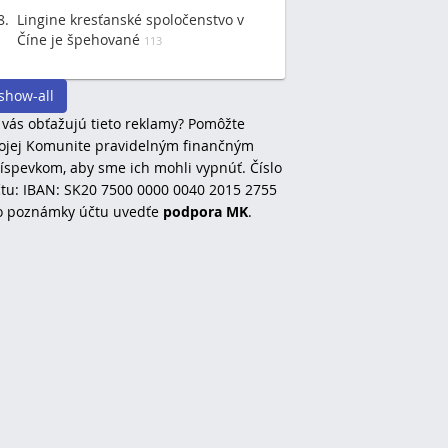
Lingine kresťanské spoločenstvo v
Číne je špehované
113
show-all
 vás obťažujú tieto reklamy? Pomôžte
jej Komunite pravidelným finančným
íspevkom, aby sme ich mohli vypnúť. Číslo
tu: IBAN: SK20 7500 0000 0040 2015 2755
o poznámky účtu uvedťe
podpora MK
.