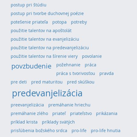
postup pri štúdiu
postup pri tvorbe duchovnej poézie
potešenie priateľa
potopa
potreby
použitie talentov na apoštolát
použitie talentov na evanjelizáciu
použitie talentov na predevanjelizáciu
použitie talentov na šírenie viery
povolanie
povzbudenie
požehnanie
práca
práca s tvorivosťou
pravda
pre deti
pred maturitou
pred skúškou
predevanjelizácia
preevanjelizácia
premáhanie hriechu
premáhanie zlého
priateľ
priateľstvo
prikázania
príklad krista
príklady svätých
prisľúbenia božského srdca
pro-life
pro-life hnutia