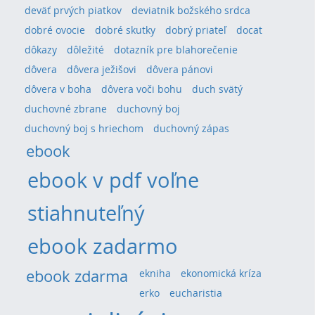
deväť prvých piatkov
deviatnik božského srdca
dobré ovocie
dobré skutky
dobrý priateľ
docat
dôkazy
dôležité
dotazník pre blahorečenie
dôvera
dôvera ježišovi
dôvera pánovi
dôvera v boha
dôvera voči bohu
duch svätý
duchovné zbrane
duchovný boj
duchovný boj s hriechom
duchovný zápas
ebook
ebook v pdf voľne
stiahnuteľný
ebook zadarmo
ebook zdarma
ekniha
ekonomická kríza
erko
eucharistia