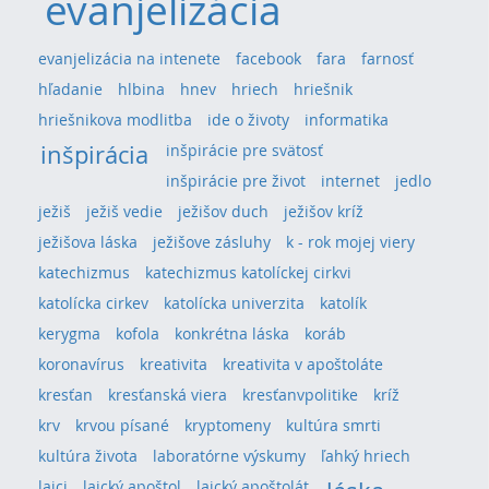
evanjelizácia
evanjelizácia na intenete
facebook
fara
farnosť
hľadanie
hlbina
hnev
hriech
hriešnik
hriešnikova modlitba
ide o životy
informatika
inšpirácia
inšpirácie pre svätosť
inšpirácie pre život
internet
jedlo
ježiš
ježiš vedie
ježišov duch
ježišov kríž
ježišova láska
ježišove zásluhy
k - rok mojej viery
katechizmus
katechizmus katolíckej cirkvi
katolícka cirkev
katolícka univerzita
katolík
kerygma
kofola
konkrétna láska
koráb
koronavírus
kreativita
kreativita v apoštoláte
kresťan
kresťanská viera
kresťanvpolitike
kríž
krv
krvou písané
kryptomeny
kultúra smrti
kultúra života
laboratórne výskumy
ľahký hriech
laici
laický apoštol
laický apoštolát