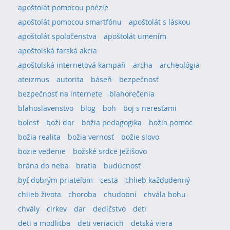
apoštolát pomocou poézie
apoštolát pomocou smartfónu
apoštolát s láskou
apoštolát spoločenstva
apoštolát umením
apoštolská farská akcia
apoštolská internetová kampaň
archa
archeológia
ateizmus
autorita
báseň
bezpečnosť
bezpečnosť na internete
blahorečenia
blahoslavenstvo
blog
boh
boj s neresťami
bolesť
boží dar
božia pedagogika
božia pomoc
božia realita
božia vernosť
božie slovo
bozie vedenie
božské srdce ježišovo
brána do neba
bratia
budúcnosť
byť dobrým priateľom
cesta
chlieb každodenný
chlieb života
choroba
chudobní
chvála bohu
chvály
cirkev
dar
dedičstvo
deti
deti a modlitba
deti veriacich
detská viera