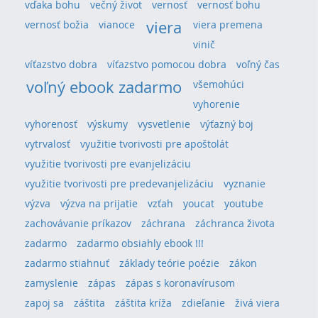
vďaka bohu
večný život
vernosť
vernosť bohu
viera
vernosť božia
vianoce
viera premena
vinič
víťazstvo dobra
víťazstvo pomocou dobra
voľný čas
voľný ebook zadarmo
všemohúci
vyhorenie
vyhorenosť
výskumy
vysvetlenie
výťazný boj
vytrvalosť
využitie tvorivosti pre apoštolát
využitie tvorivosti pre evanjelizáciu
využitie tvorivosti pre predevanjelizáciu
vyznanie
výzva
výzva na prijatie
vzťah
youcat
youtube
zachovávanie príkazov
záchrana
záchranca života
zadarmo
zadarmo obsiahly ebook !!!
zadarmo stiahnuť
základy teórie poézie
zákon
zamyslenie
zápas
zápas s koronavírusom
zapoj sa
záštita
záštita kríža
zdieľanie
živá viera