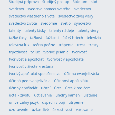
študijná príprava
študijný postup
štúdium
súd
svedctvo
svedctvo pomoci svätého
svedectvo
svedectvo vlastného života
svedectvo živej viery
svedectvo života
svedomie
svetlo
synovstvo
talenty
talenty lásky
talenty nádeje
talenty viery
ťažké časy
ťažkosť
ťažkosti
ťažký hriech
televízia
televízia lux
teória poézie
trápenie
trest
tresty
trpezlivosť
tv lux
tvorivé písanie
tvorivosť
tvorivosť a apoštolát
tvorivosť v apoštoláte
tvorivosť v živote kresťana
tvorivý apoštolát spoločenstva
účinná evanjelizácia
účinná pedevanjelizácia
účinnosť apoštolátu
účinný apoštolát
učiteľ
úcta
úcta k rodičom
úcta k životu
uctievanie
uhoľný kameň
uistenie
univerzálny jazyk
úspech v boji
utrpenie
uzdravenie
úzkostlivé
úzkostlivosť
varovanie