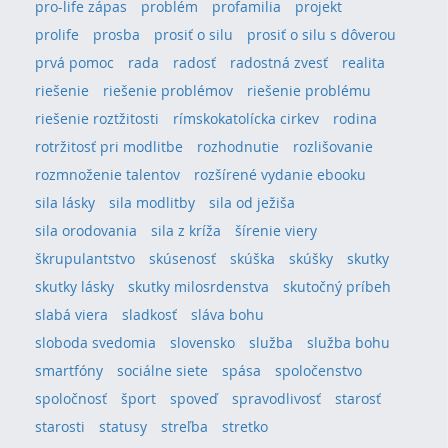
pro-life zápas
problém
profamilia
projekt
prolife
prosba
prosiť o silu
prosiť o silu s dôverou
prvá pomoc
rada
radosť
radostná zvesť
realita
riešenie
riešenie problémov
riešenie problému
riešenie roztžitosti
rímskokatolícka cirkev
rodina
rotržitosť pri modlitbe
rozhodnutie
rozlišovanie
rozmnoženie talentov
rozšírené vydanie ebooku
sila lásky
sila modlitby
sila od ježiša
sila orodovania
sila z kríža
šírenie viery
škrupulantstvo
skúsenosť
skúška
skúšky
skutky
skutky lásky
skutky milosrdenstva
skutočný príbeh
slabá viera
sladkosť
sláva bohu
sloboda svedomia
slovensko
služba
služba bohu
smartfóny
sociálne siete
spása
spoločenstvo
spoločnosť
šport
spoveď
spravodlivosť
starosť
starosti
statusy
streľba
stretko