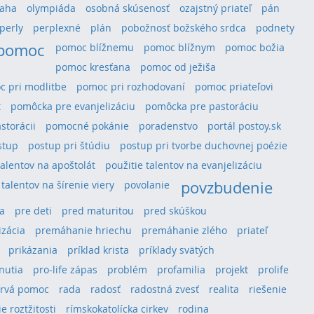
aha
olympiáda
osobná skúsenosť
ozajstný priateľ
pán
perly
perplexné
plán
pobožnosť božského srdca
podnety
pomoc
pomoc blížnemu
pomoc blížnym
pomoc božia
pomoc kresťana
pomoc od ježiša
 pri modlitbe
pomoc pri rozhodovaní
pomoc priateľovi
t
pomôcka pre evanjelizáciu
pomôcka pre pastoráciu
storácii
pomocné pokánie
poradenstvo
portál postoy.sk
stup
postup pri štúdiu
postup pri tvorbe duchovnej poézie
talentov na apoštolát
použitie talentov na evanjelizáciu
povzbudenie
 talentov na šírenie viery
povolanie
a
pre deti
pred maturitou
pred skúškou
izácia
premáhanie hriechu
premáhanie zlého
priateľ
prikázania
príklad krista
príklady svätých
hnutia
pro-life zápas
problém
profamilia
projekt
prolife
rvá pomoc
rada
radosť
radostná zvesť
realita
riešenie
e roztžitosti
rímskokatolícka cirkev
rodina