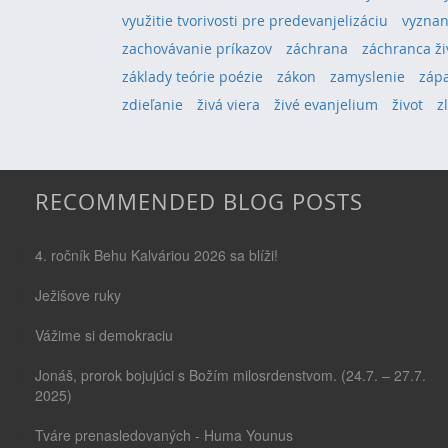
využitie tvorivosti pre predevanjelizáciu
vyznan
zachovávanie príkazov
záchrana
záchranca ži
základy teórie poézie
zákon
zamyslenie
záp
zdieľanie
živá viera
živé evanjelium
život
z
RECOMMENDED BLOG POSTS
4. ročník Behu Kalváriou 2026 sa blíži!
Ježišove ruky
Vážime si demokraciu
Jonáš, prorok bojujúci s Božím milosrdenstvom. (24.7. – 27.7.
2025)
Tváre prenasledovaných - Huma Younus