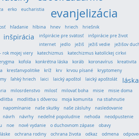
evanjelizácia
za
erko
eucharistia
osť
hľadanie
hlbina
hnev
hriech
hriešnik
inšpirácia
inšpirácie pre svätosť
inšpirácie pre život
internet
jedlo
ježiš
ježiš vedie
ježišov duc
 - rok mojej viery
katechizmus
katechizmus katolíckej cirkvi
erygma
kofola
konkrétna láska
koráb
koronavírus
kreativita
ra
kresťanvpolitike
kríž
krv
krvou písané
kryptomeny
láska
umy
ľahký hriech
laici
laický apoštol
laický apoštolát
ria
milosrdenstvo
milosť
milovať boha
misie
misie doma
dlitba
modlitba s dôverou
moja komunita
na stiahnutie
napomínanie
naše skutky
naše zásluhy
nasledovanie
návrh
návrhy
nedeľné popoludnie
nehoda
neodpustenie
u
noe
nové vydanie
o duchovnom zápase
obavy
láske
ochrana rodiny
ochrana života
odkaz
odmena
odpove