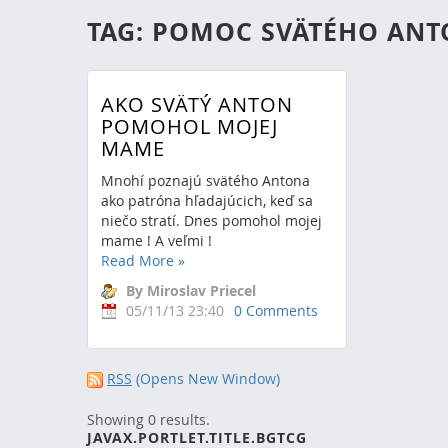
TAG: POMOC SVÄTÉHO AN
AKO SVÄTÝ ANTON
POMOHOL MOJEJ
MAME
Mnohí poznajú svätého Antona
ako patróna hľadajúcich, keď sa
niečo stratí. Dnes pomohol mojej
mame ! A veľmi !
Read More
»
By Miroslav Priecel
05/11/13 23:40
0 Comments
RSS
(Opens New Window)
Showing 0 results.
JAVAX.PORTLET.TITLE.BGTCG