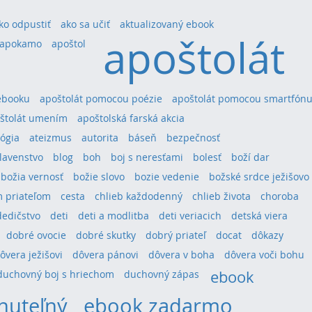
ko odpustiť
ako sa učiť
aktualizovaný ebook
apoštolát
apokamo
apoštol
ebooku
apoštolát pomocou poézie
apoštolát pomocou smartfón
štolát umením
apoštolská farská akcia
ógia
ateizmus
autorita
báseň
bezpečnosť
lavenstvo
blog
boh
boj s neresťami
bolesť
boží dar
božia vernosť
božie slovo
bozie vedenie
božské srdce ježišovo
 priateľom
cesta
chlieb každodenný
chlieb života
choroba
dedičstvo
deti
deti a modlitba
deti veriacich
detská viera
dobré ovocie
dobré skutky
dobrý priateľ
docat
dôkazy
ôvera ježišovi
dôvera pánovi
dôvera v boha
dôvera voči bohu
ebook
duchovný boj s hriechom
duchovný zápas
nuteľný
ebook zadarmo