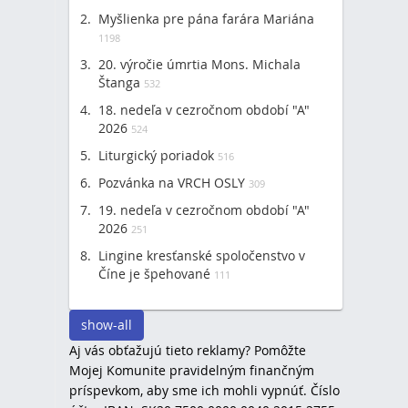
Myšlienka pre pána farára Mariána
1198
20. výročie úmrtia Mons. Michala
Štanga
532
18. nedeľa v cezročnom období "A"
2026
524
Liturgický poriadok
516
Pozvánka na VRCH OSLY
309
19. nedeľa v cezročnom období "A"
2026
251
Lingine kresťanské spoločenstvo v
Číne je špehované
111
show-all
Aj vás obťažujú tieto reklamy? Pomôžte
Mojej Komunite pravidelným finančným
príspevkom, aby sme ich mohli vypnúť. Číslo