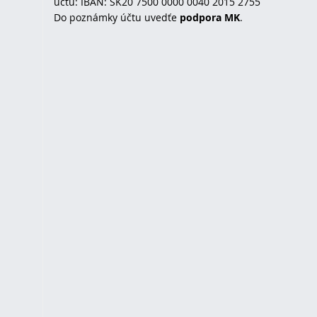
účtu: IBAN: SK20 7500 0000 0040 2015 2755
Do poznámky účtu uvedťe
podpora MK
.
u