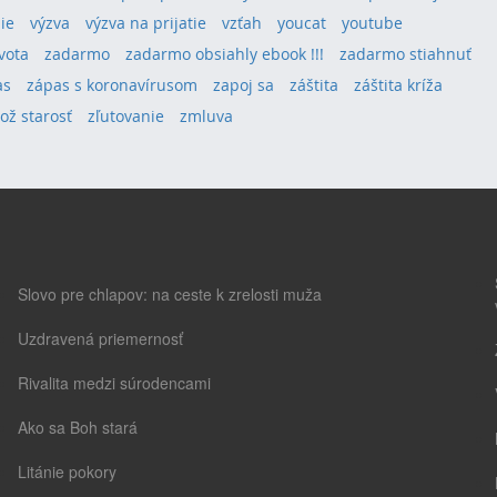
ie
výzva
výzva na prijatie
vzťah
youcat
youtube
vota
zadarmo
zadarmo obsiahly ebook !!!
zadarmo stiahnuť
as
zápas s koronavírusom
zapoj sa
záštita
záštita kríža
lož starosť
zľutovanie
zmluva
Slovo pre chlapov: na ceste k zrelosti muža
Uzdravená priemernosť
Rivalita medzi súrodencami
Ako sa Boh stará
Litánie pokory