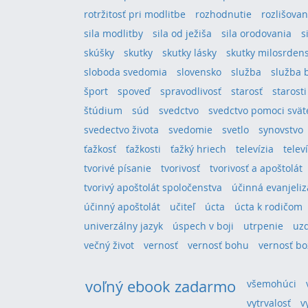
rotržitosť pri modlitbe
rozhodnutie
rozlišovan
sila modlitby
sila od ježiša
sila orodovania
s
skúšky
skutky
skutky lásky
skutky milosrden
sloboda svedomia
slovensko
služba
služba 
šport
spoveď
spravodlivosť
starosť
starosti
štúdium
súd
svedctvo
svedctvo pomoci svä
svedectvo života
svedomie
svetlo
synovstvo
ťažkosť
ťažkosti
ťažký hriech
televízia
telev
tvorivé písanie
tvorivosť
tvorivosť a apoštolát
tvorivý apoštolát spoločenstva
účinná evanjeliz
účinný apoštolát
učiteľ
úcta
úcta k rodičom
univerzálny jazyk
úspech v boji
utrpenie
uz
večný život
vernosť
vernosť bohu
vernosť bo
voľný ebook zadarmo
všemohúci
vytrvalosť
v