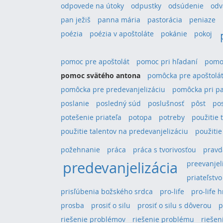
odpovede na útoky
odpustky
odsúdenie
odv
pan ježiš
panna mária
pastorácia
peniaze
poézia
poézia v apoštoláte
pokánie
pokoj
pomoc pre apoštolát
pomoc pri hľadaní
pomoc
pomoc svätého antona
pomôcka pre apoštolá
pomôcka pre predevanjelizáciu
pomôcka pri pa
poslanie
posledný súd
poslušnosť
pôst
po
potešenie priateľa
potopa
potreby
použitie 
použitie talentov na predevanjelizáciu
použitie
požehnanie
práca
práca s tvorivosťou
pravd
predevanjelizácia
preevanjel
priateľstvo
prisľúbenia božského srdca
pro-life
pro-life 
prosba
prosiť o silu
prosiť o silu s dôverou
p
riešenie problémov
riešenie problému
riešeni