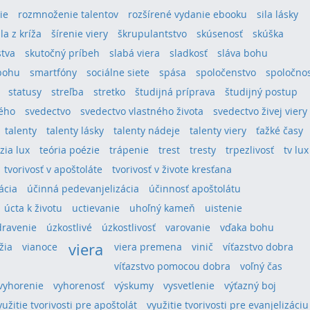
ie
rozmnoženie talentov
rozšírené vydanie ebooku
sila lásky
ila z kríža
šírenie viery
škrupulantstvo
skúsenosť
skúška
stva
skutočný príbeh
slabá viera
sladkosť
sláva bohu
bohu
smartfóny
sociálne siete
spása
spoločenstvo
spoločno
statusy
streľba
stretko
študijná príprava
študijný postup
tého
svedectvo
svedectvo vlastného života
svedectvo živej viery
talenty
talenty lásky
talenty nádeje
talenty viery
ťažké časy
ízia lux
teória poézie
trápenie
trest
tresty
trpezlivosť
tv lux
tvorivosť v apoštoláte
tvorivosť v živote kresťana
ácia
účinná pedevanjelizácia
účinnosť apoštolátu
úcta k životu
uctievanie
uhoľný kameň
uistenie
dravenie
úzkostlivé
úzkostlivosť
varovanie
vďaka bohu
viera
žia
vianoce
viera premena
vinič
víťazstvo dobra
víťazstvo pomocou dobra
voľný čas
vyhorenie
vyhorenosť
výskumy
vysvetlenie
výťazný boj
yužitie tvorivosti pre apoštolát
využitie tvorivosti pre evanjelizáciu