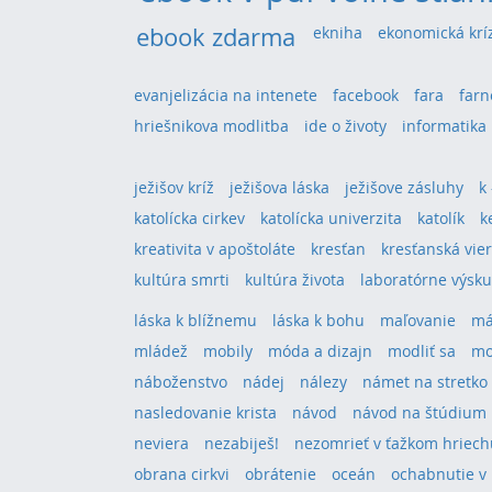
ebook zdarma
ekniha
ekonomická krí
evanjelizácia na intenete
facebook
fara
farn
hriešnikova modlitba
ide o životy
informatika
ježišov kríž
ježišova láska
ježišove zásluhy
k
katolícka cirkev
katolícka univerzita
katolík
k
kreativita v apoštoláte
kresťan
kresťanská vie
kultúra smrti
kultúra života
laboratórne výsk
láska k blížnemu
láska k bohu
maľovanie
má
mládež
mobily
móda a dizajn
modliť sa
mo
náboženstvo
nádej
nálezy
námet na stretko
nasledovanie krista
návod
návod na štúdium
neviera
nezabiješ!
nezomrieť v ťažkom hriech
obrana cirkvi
obrátenie
oceán
ochabnutie v 