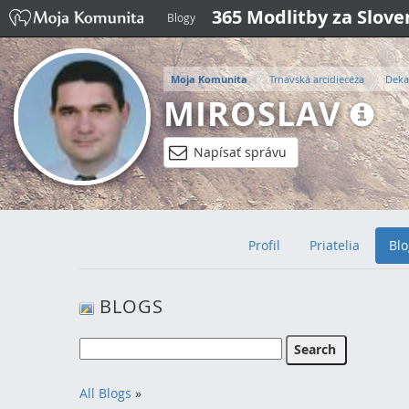
365 Modlitby za Slov
Blogy
Moja Komunita
Trnavská arcidiecéza
Deka
MIROSLAV
Napísať správu
Profil
Priatelia
Blo
BLOGS
All Blogs
»