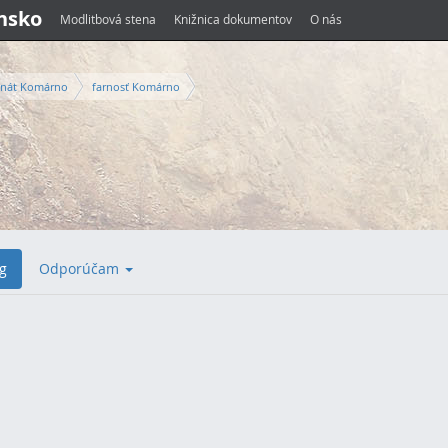
ensko
Modlitbová stena
Knižnica dokumentov
O nás
nát Komárno
farnosť Komárno
g
Odporúčam