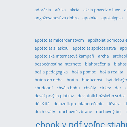
adorácia
afrika
akcia
akcia povedz o luxe
a
angažovanosť za dobro
apoinka
apokalypsa
apoštolát milosrdenstvom
apoštolát pomocou 
apoštolát s láskou
apoštolát spoločenstva
apo
apoštolská internetová kampaň
archa
archeol
bezpečnosť na internete
blahorečenia
blahos
božia pedagogika
božia pomoc
božia realita
brána do neba
bratia
budúcnosť
byť dobrým
chudobní
chvála bohu
chvály
cirkev
dar
deväť prvých piatkov
deviatnik božského srdca
dôležité
dotazník pre blahorečenie
dôvera
d
duch svätý
duchovné zbrane
duchovný boj
ebook v pdf voľne stiah