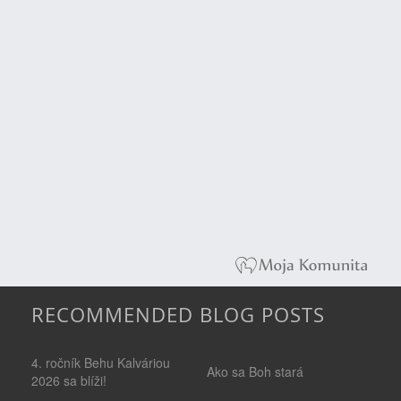
RECOMMENDED BLOG POSTS
4. ročník Behu Kalváriou
Ako sa Boh stará
2026 sa blíži!