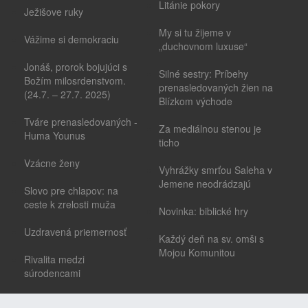
Litánie pokory
Ježišove ruky
My si tu žijeme v
Vážime si demokraciu
„duchovnom luxuse“
Jonáš, prorok bojujúci s
Silné sestry: Príbehy
Božím milosrdenstvom.
prenasledovaných žien na
(24.7. – 27.7. 2025)
Blízkom východe
Tváre prenasledovaných -
Za mediálnou stenou je
Huma Younus
ticho
Vzácne ženy
Vyhrážky smrťou Saleha v
Jemene neodrádzajú
Slovo pre chlapov: na
ceste k zrelosti muža
Novinka: biblické hry
Uzdravená priemernosť
Každý deň na sv. omši s
Mojou Komunitou
Rivalita medzi
súrodencami