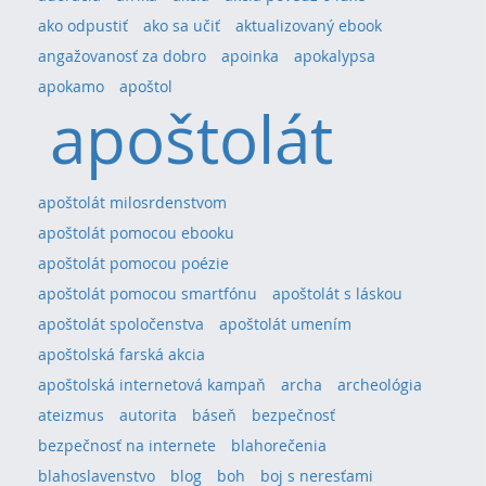
ako odpustiť
ako sa učiť
aktualizovaný ebook
angažovanosť za dobro
apoinka
apokalypsa
apokamo
apoštol
apoštolát
apoštolát milosrdenstvom
apoštolát pomocou ebooku
apoštolát pomocou poézie
apoštolát pomocou smartfónu
apoštolát s láskou
apoštolát spoločenstva
apoštolát umením
apoštolská farská akcia
apoštolská internetová kampaň
archa
archeológia
ateizmus
autorita
báseň
bezpečnosť
bezpečnosť na internete
blahorečenia
blahoslavenstvo
blog
boh
boj s neresťami