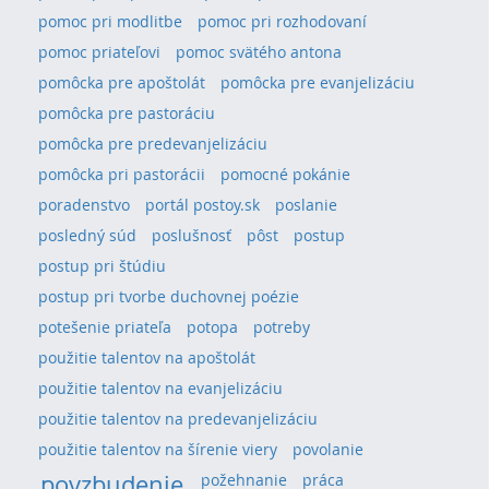
pomoc pri modlitbe
pomoc pri rozhodovaní
pomoc priateľovi
pomoc svätého antona
pomôcka pre apoštolát
pomôcka pre evanjelizáciu
pomôcka pre pastoráciu
pomôcka pre predevanjelizáciu
pomôcka pri pastorácii
pomocné pokánie
poradenstvo
portál postoy.sk
poslanie
posledný súd
poslušnosť
pôst
postup
postup pri štúdiu
postup pri tvorbe duchovnej poézie
potešenie priateľa
potopa
potreby
použitie talentov na apoštolát
použitie talentov na evanjelizáciu
použitie talentov na predevanjelizáciu
použitie talentov na šírenie viery
povolanie
povzbudenie
požehnanie
práca