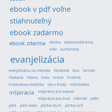
ebook v pdf voľne
stiahnuteľný
ebook zadarmo
ebook zdarma
ekniha
ekonomická kríza
erko
eucharistia
evanjelizácia
evanjelizácia na intenete
facebook
fara
farnosť
hľadanie
hlbina
hnev
hriech
hriešnik
hriešnikova modlitba
ide o životy
informatika
inšpirácia
inšpirácie pre svätosť
inšpirácie pre život
internet
jedlo
ježiš
ježiš vedie
ježišov duch
ježišov kríž