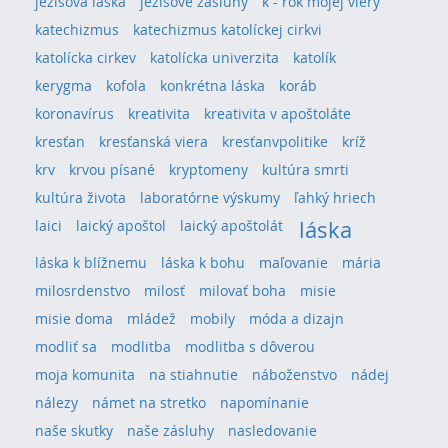
ježišova láska
ježišove zásluhy
k - rok mojej viery
katechizmus
katechizmus katolíckej cirkvi
katolícka cirkev
katolícka univerzita
katolík
kerygma
kofola
konkrétna láska
koráb
koronavírus
kreativita
kreativita v apoštoláte
kresťan
kresťanská viera
kresťanvpolitike
kríž
krv
krvou písané
kryptomeny
kultúra smrti
kultúra života
laboratórne výskumy
ľahký hriech
láska
laici
laický apoštol
laický apoštolát
láska k blížnemu
láska k bohu
maľovanie
mária
milosrdenstvo
milosť
milovať boha
misie
misie doma
mládež
mobily
móda a dizajn
modliť sa
modlitba
modlitba s dôverou
moja komunita
na stiahnutie
náboženstvo
nádej
nálezy
námet na stretko
napomínanie
naše skutky
naše zásluhy
nasledovanie