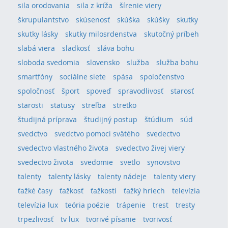
sila orodovania
sila z kríža
šírenie viery
škrupulantstvo
skúsenosť
skúška
skúšky
skutky
skutky lásky
skutky milosrdenstva
skutočný príbeh
slabá viera
sladkosť
sláva bohu
sloboda svedomia
slovensko
služba
služba bohu
smartfóny
sociálne siete
spása
spoločenstvo
spoločnosť
šport
spoveď
spravodlivosť
starosť
starosti
statusy
streľba
stretko
študijná príprava
študijný postup
štúdium
súd
svedctvo
svedctvo pomoci svätého
svedectvo
svedectvo vlastného života
svedectvo živej viery
svedectvo života
svedomie
svetlo
synovstvo
talenty
talenty lásky
talenty nádeje
talenty viery
ťažké časy
ťažkosť
ťažkosti
ťažký hriech
televízia
televízia lux
teória poézie
trápenie
trest
tresty
trpezlivosť
tv lux
tvorivé písanie
tvorivosť