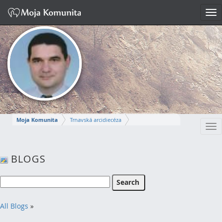
Tog
nav
Moja Komunita
Trnavská arcidiecéza
Tog
Dekanát Komárno
farnosť Komárno
nav
MIROSLAV
BLOGS
Napísať správu
All Blogs
»