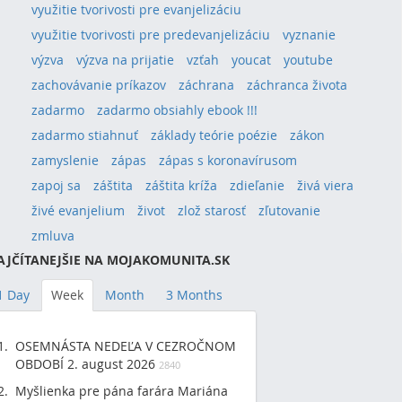
využitie tvorivosti pre evanjelizáciu
využitie tvorivosti pre predevanjelizáciu
vyznanie
výzva
výzva na prijatie
vzťah
youcat
youtube
zachovávanie príkazov
záchrana
záchranca života
zadarmo
zadarmo obsiahly ebook !!!
zadarmo stiahnuť
základy teórie poézie
zákon
zamyslenie
zápas
zápas s koronavírusom
zapoj sa
záštita
záštita kríža
zdieľanie
živá viera
živé evanjelium
život
zlož starosť
zľutovanie
zmluva
AJČÍTANEJŠIE NA MOJAKOMUNITA.SK
1 Day
Week
Month
3 Months
OSEMNÁSTA NEDEĽA V CEZROČNOM
OBDOBÍ 2. august 2026
2840
Myšlienka pre pána farára Mariána