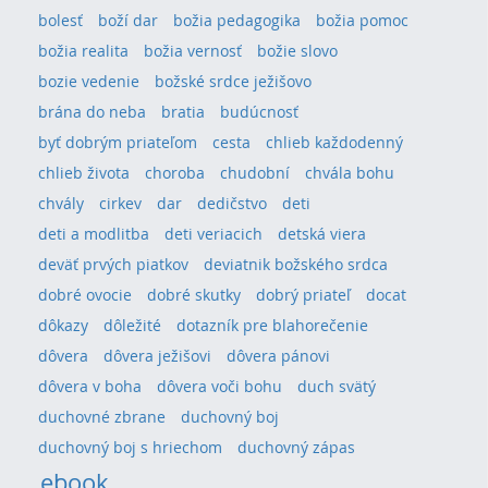
bolesť
boží dar
božia pedagogika
božia pomoc
božia realita
božia vernosť
božie slovo
bozie vedenie
božské srdce ježišovo
brána do neba
bratia
budúcnosť
byť dobrým priateľom
cesta
chlieb každodenný
chlieb života
choroba
chudobní
chvála bohu
chvály
cirkev
dar
dedičstvo
deti
deti a modlitba
deti veriacich
detská viera
deväť prvých piatkov
deviatnik božského srdca
dobré ovocie
dobré skutky
dobrý priateľ
docat
dôkazy
dôležité
dotazník pre blahorečenie
dôvera
dôvera ježišovi
dôvera pánovi
dôvera v boha
dôvera voči bohu
duch svätý
duchovné zbrane
duchovný boj
duchovný boj s hriechom
duchovný zápas
ebook