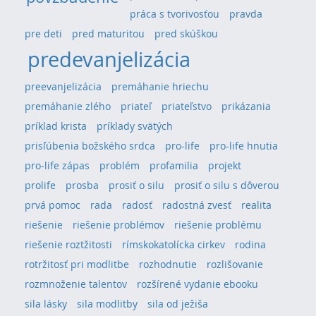
práca s tvorivosťou
pravda
pre deti
pred maturitou
pred skúškou
predevanjelizácia
preevanjelizácia
premáhanie hriechu
premáhanie zlého
priateľ
priateľstvo
prikázania
príklad krista
príklady svätých
prisľúbenia božského srdca
pro-life
pro-life hnutia
pro-life zápas
problém
profamilia
projekt
prolife
prosba
prosiť o silu
prosiť o silu s dôverou
prvá pomoc
rada
radosť
radostná zvesť
realita
riešenie
riešenie problémov
riešenie problému
riešenie roztžitosti
rímskokatolícka cirkev
rodina
rotržitosť pri modlitbe
rozhodnutie
rozlišovanie
rozmnoženie talentov
rozšírené vydanie ebooku
sila lásky
sila modlitby
sila od ježiša