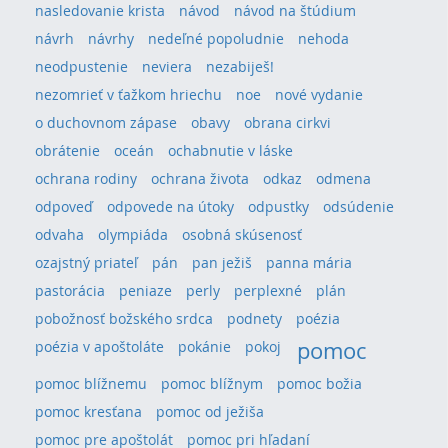
nasledovanie krista
návod
návod na štúdium
návrh
návrhy
nedeľné popoludnie
nehoda
neodpustenie
neviera
nezabiješ!
nezomrieť v ťažkom hriechu
noe
nové vydanie
o duchovnom zápase
obavy
obrana cirkvi
obrátenie
oceán
ochabnutie v láske
ochrana rodiny
ochrana života
odkaz
odmena
odpoveď
odpovede na útoky
odpustky
odsúdenie
odvaha
olympiáda
osobná skúsenosť
ozajstný priateľ
pán
pan ježiš
panna mária
pastorácia
peniaze
perly
perplexné
plán
pobožnosť božského srdca
podnety
poézia
pomoc
poézia v apoštoláte
pokánie
pokoj
pomoc blížnemu
pomoc blížnym
pomoc božia
pomoc kresťana
pomoc od ježiša
pomoc pre apoštolát
pomoc pri hľadaní