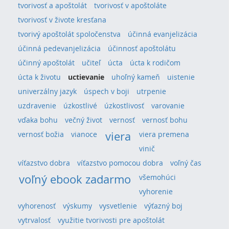
tvorivosť a apoštolát
tvorivosť v apoštoláte
tvorivosť v živote kresťana
tvorivý apoštolát spoločenstva
účinná evanjelizácia
účinná pedevanjelizácia
účinnosť apoštolátu
účinný apoštolát
učiteľ
úcta
úcta k rodičom
úcta k životu
uctievanie
uhoľný kameň
uistenie
univerzálny jazyk
úspech v boji
utrpenie
uzdravenie
úzkostlivé
úzkostlivosť
varovanie
vďaka bohu
večný život
vernosť
vernosť bohu
viera
vernosť božia
vianoce
viera premena
vinič
víťazstvo dobra
víťazstvo pomocou dobra
voľný čas
voľný ebook zadarmo
všemohúci
vyhorenie
vyhorenosť
výskumy
vysvetlenie
výťazný boj
vytrvalosť
využitie tvorivosti pre apoštolát