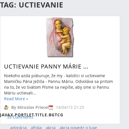
TAG: UCTIEVANIE
UCTIEVANIE PANNY MÁRIE ...
Niekoho azda poburuje, že my - katolíci si uctievame
Mamičku Pána Ježiša - Pannu Máriu. Odvoláva sa pritom
na to, že vo Svätom Písme sa nepíše, aby sme si Pannu
Máriu uctievali...
RSS
(Opens New Window)
Read More
»
By Miroslav Priecel
14/04/13 21:25
Showing 1 result.
JAVAX.PORTLET.TITLE.BGTCG
39 Comments
adorácia
afrika
akcia
akcia povedz o luxe