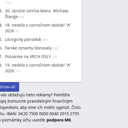
1191
20. výročie úmrtia Mons. Michala
Štanga
499
18. nedeľa v cezročnom období "A"
2026
461
Liturgický poriadok
439
Farske oznamy Donovaly
280
Pozvánka na VRCH OSLY
269
19. nedeľa v cezročnom období "A"
2026
214
show-all
 vás obťažujú tieto reklamy? Pomôžte
jej Komunite pravidelným finančným
íspevkom, aby sme ich mohli vypnúť. Číslo
tu: IBAN: SK20 7500 0000 0040 2015 2755
o poznámky účtu uvedťe
podpora MK
.