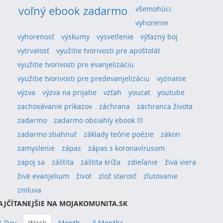
voľný ebook zadarmo
všemohúci
vyhorenie
vyhorenosť
výskumy
vysvetlenie
výťazný boj
vytrvalosť
využitie tvorivosti pre apoštolát
využitie tvorivosti pre evanjelizáciu
využitie tvorivosti pre predevanjelizáciu
vyznanie
výzva
výzva na prijatie
vzťah
youcat
youtube
zachovávanie príkazov
záchrana
záchranca života
zadarmo
zadarmo obsiahly ebook !!!
zadarmo stiahnuť
základy teórie poézie
zákon
zamyslenie
zápas
zápas s koronavírusom
zapoj sa
záštita
záštita kríža
zdieľanie
živá viera
živé evanjelium
život
zlož starosť
zľutovanie
zmluva
AJČÍTANEJŠIE NA MOJAKOMUNITA.SK
1 Day
Week
Month
3 Months