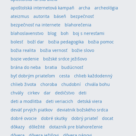
apoštolská internetová kampaň
archa
archeológia
ateizmus
autorita
báseň
bezpečnosť
bezpečnosť na internete
blahorečenia
blahoslavenstvo
blog
boh
boj s neresťami
bolesť
boží dar
božia pedagogika
božia pomoc
božia realita
božia vernosť
božie slovo
bozie vedenie
božské srdce ježišovo
brána do neba
bratia
budúcnosť
byť dobrým priateľom
cesta
chlieb každodenný
chlieb života
choroba
chudobní
chvála bohu
chvály
cirkev
dar
dedičstvo
deti
deti a modlitba
deti veriacich
detská viera
deväť prvých piatkov
deviatnik božského srdca
dobré ovocie
dobré skutky
dobrý priateľ
docat
dôkazy
dôležité
dotazník pre blahorečenie
dôvera
dôvera ježišovi
dôvera pánovi