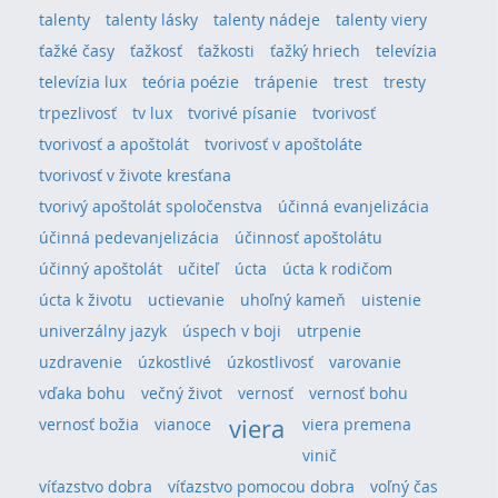
talenty
talenty lásky
talenty nádeje
talenty viery
ťažké časy
ťažkosť
ťažkosti
ťažký hriech
televízia
televízia lux
teória poézie
trápenie
trest
tresty
trpezlivosť
tv lux
tvorivé písanie
tvorivosť
tvorivosť a apoštolát
tvorivosť v apoštoláte
tvorivosť v živote kresťana
tvorivý apoštolát spoločenstva
účinná evanjelizácia
účinná pedevanjelizácia
účinnosť apoštolátu
účinný apoštolát
učiteľ
úcta
úcta k rodičom
úcta k životu
uctievanie
uhoľný kameň
uistenie
univerzálny jazyk
úspech v boji
utrpenie
uzdravenie
úzkostlivé
úzkostlivosť
varovanie
vďaka bohu
večný život
vernosť
vernosť bohu
viera
vernosť božia
vianoce
viera premena
vinič
víťazstvo dobra
víťazstvo pomocou dobra
voľný čas