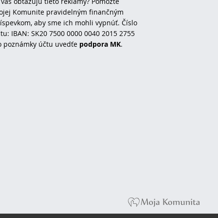
 vás obťažujú tieto reklamy? Pomôžte
jej Komunite pravidelným finančným
íspevkom, aby sme ich mohli vypnúť. Číslo
tu: IBAN: SK20 7500 0000 0040 2015 2755
o poznámky účtu uvedťe
podpora MK
.