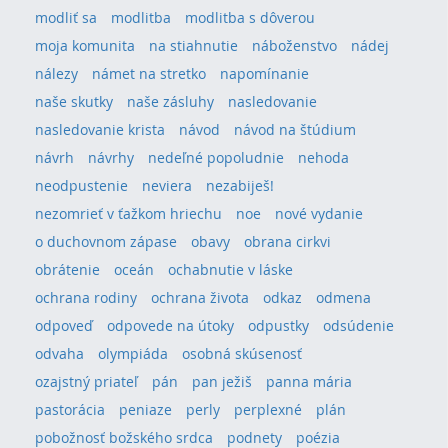
modliť sa
modlitba
modlitba s dôverou
moja komunita
na stiahnutie
náboženstvo
nádej
nálezy
námet na stretko
napomínanie
naše skutky
naše zásluhy
nasledovanie
nasledovanie krista
návod
návod na štúdium
návrh
návrhy
nedeľné popoludnie
nehoda
neodpustenie
neviera
nezabiješ!
nezomrieť v ťažkom hriechu
noe
nové vydanie
o duchovnom zápase
obavy
obrana cirkvi
obrátenie
oceán
ochabnutie v láske
ochrana rodiny
ochrana života
odkaz
odmena
odpoveď
odpovede na útoky
odpustky
odsúdenie
odvaha
olympiáda
osobná skúsenosť
ozajstný priateľ
pán
pan ježiš
panna mária
pastorácia
peniaze
perly
perplexné
plán
pobožnosť božského srdca
podnety
poézia