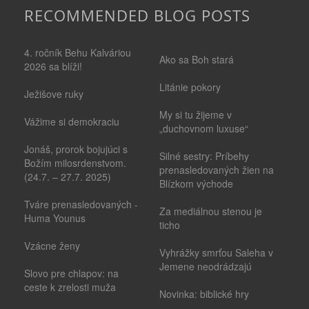
RECOMMENDED BLOG POSTS
4. ročník Behu Kalváriou
Ako sa Boh stará
2026 sa blíži!
Litánie pokory
Ježišove ruky
My si tu žijeme v
Vážime si demokraciu
„duchovnom luxuse“
Jonáš, prorok bojujúci s
Silné sestry: Príbehy
Božím milosrdenstvom.
prenasledovaných žien na
(24.7. – 27.7. 2025)
Blízkom východe
Tváre prenasledovaných -
Za mediálnou stenou je
Huma Younus
ticho
Vzácne ženy
Vyhrážky smrťou Saleha v
Jemene neodrádzajú
Slovo pre chlapov: na
ceste k zrelosti muža
Novinka: biblické hry