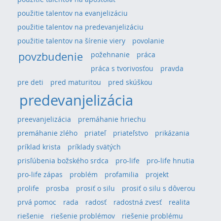
použitie talentov na evanjelizáciu
použitie talentov na predevanjelizáciu
použitie talentov na šírenie viery
povolanie
povzbudenie
požehnanie
práca
práca s tvorivosťou
pravda
pre deti
pred maturitou
pred skúškou
predevanjelizácia
preevanjelizácia
premáhanie hriechu
premáhanie zlého
priateľ
priateľstvo
prikázania
príklad krista
príklady svätých
prisľúbenia božského srdca
pro-life
pro-life hnutia
pro-life zápas
problém
profamilia
projekt
prolife
prosba
prosiť o silu
prosiť o silu s dôverou
prvá pomoc
rada
radosť
radostná zvesť
realita
riešenie
riešenie problémov
riešenie problému