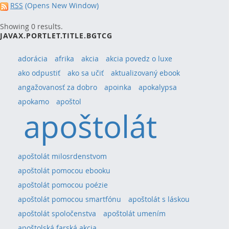
RSS
(Opens New Window)
Showing 0 results.
JAVAX.PORTLET.TITLE.BGTCG
adorácia
afrika
akcia
akcia povedz o luxe
ako odpustiť
ako sa učiť
aktualizovaný ebook
angažovanosť za dobro
apoinka
apokalypsa
apokamo
apoštol
apoštolát
apoštolát milosrdenstvom
apoštolát pomocou ebooku
apoštolát pomocou poézie
apoštolát pomocou smartfónu
apoštolát s láskou
apoštolát spoločenstva
apoštolát umením
apoštolská farská akcia