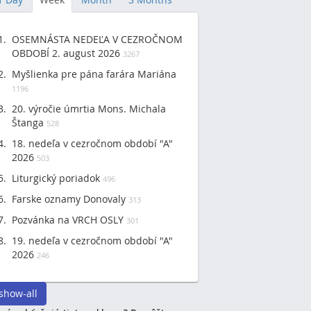
OSEMNÁSTA NEDEĽA V CEZROČNOM
OBDOBÍ 2. august 2026
3267
Myšlienka pre pána farára Mariána
1196
20. výročie úmrtia Mons. Michala
Štanga
528
18. nedeľa v cezročnom období "A"
2026
503
Liturgický poriadok
496
Farske oznamy Donovaly
313
Pozvánka na VRCH OSLY
301
19. nedeľa v cezročnom období "A"
2026
246
show-all