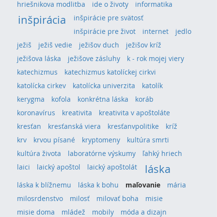
hriešnikova modlitba
ide o životy
informatika
inšpirácia
inšpirácie pre svätosť
inšpirácie pre život
internet
jedlo
ježiš
ježiš vedie
ježišov duch
ježišov kríž
ježišova láska
ježišove zásluhy
k - rok mojej viery
katechizmus
katechizmus katolíckej cirkvi
katolícka cirkev
katolícka univerzita
katolík
kerygma
kofola
konkrétna láska
koráb
koronavírus
kreativita
kreativita v apoštoláte
kresťan
kresťanská viera
kresťanvpolitike
kríž
krv
krvou písané
kryptomeny
kultúra smrti
kultúra života
laboratórne výskumy
ľahký hriech
láska
laici
laický apoštol
laický apoštolát
láska k blížnemu
láska k bohu
maľovanie
mária
milosrdenstvo
milosť
milovať boha
misie
misie doma
mládež
mobily
móda a dizajn