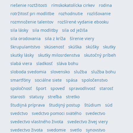
riešenie roztžitosti
rímskokatolícka cirkev
rodina
rotržitosť pri modlitbe
rozhodnutie
rozlišovanie
rozmnoženie talentov
rozšírené vydanie ebooku
sila lásky
sila modlitby
sila od ježiša
sila orodovania
sila z kríža
šírenie viery
škrupulantstvo
skúsenosť
skúška
skúšky
skutky
skutky lásky
skutky milosrdenstva
skutočný príbeh
slabá viera
sladkosť
sláva bohu
sloboda svedomia
slovensko
služba
služba bohu
smartfóny
sociálne siete
spása
spoločenstvo
spoločnosť
šport
spoveď
spravodlivosť
starosť
starosti
statusy
streľba
stretko
študijná príprava
študijný postup
štúdium
súd
svedctvo
svedctvo pomoci svätého
svedectvo
svedectvo vlastného života
svedectvo živej viery
svedectvo života
svedomie
svetlo
synovstvo