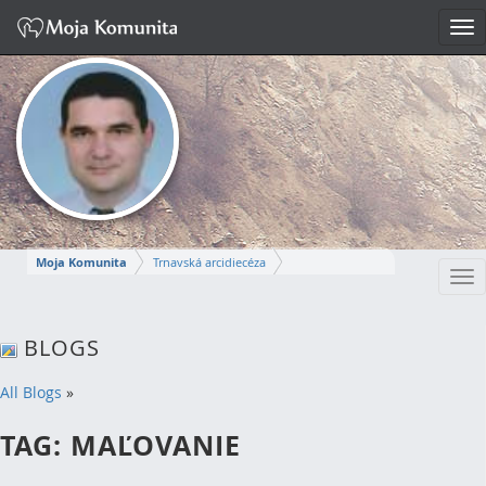
Tog
nav
Moja Komunita
Trnavská arcidiecéza
Tog
Dekanát Komárno
farnosť Komárno
nav
MIROSLAV
BLOGS
Napísať správu
All Blogs
»
TAG: MAĽOVANIE