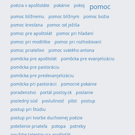
pomoc
poézia v apoštoláte
pokánie
pokoj
pomoc blížnemu
pomoc blížnym
pomoc božia
pomoc kresťana
pomoc od ježiša
pomoc pre apoštolát
pomoc pri hľadaní
pomoc pri modlitbe
pomoc pri rozhodovaní
pomoc priateľovi
pomoc svätého antona
pomôcka pre apoštolát
pomôcka pre evanjelizáciu
pomôcka pre pastoráciu
pomôcka pre predevanjelizáciu
pomôcka pri pastorácii
pomocné pokánie
poradenstvo
portál postoy.sk
poslanie
posledný súd
poslušnosť
pôst
postup
postup pri štúdiu
postup pri tvorbe duchovnej poézie
potešenie priateľa
potopa
potreby
použitie talentov na apoštolát