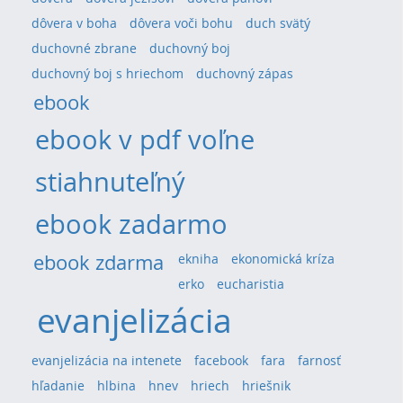
dôvera v boha
dôvera voči bohu
duch svätý
duchovné zbrane
duchovný boj
duchovný boj s hriechom
duchovný zápas
ebook
ebook v pdf voľne
stiahnuteľný
ebook zadarmo
ebook zdarma
ekniha
ekonomická kríza
erko
eucharistia
evanjelizácia
evanjelizácia na intenete
facebook
fara
farnosť
hľadanie
hlbina
hnev
hriech
hriešnik