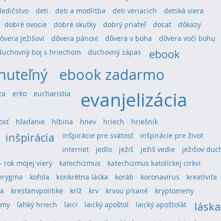
dedičstvo
deti
deti a modlitba
deti veriacich
detská viera
dobré ovocie
dobré skutky
dobrý priateľ
docat
dôkazy
ôvera ježišovi
dôvera pánovi
dôvera v boha
dôvera voči bohu
ebook
duchovný boj s hriechom
duchovný zápas
nuteľný
ebook zadarmo
evanjelizácia
za
erko
eucharistia
osť
hľadanie
hlbina
hnev
hriech
hriešnik
inšpirácia
inšpirácie pre svätosť
inšpirácie pre život
internet
jedlo
ježiš
ježiš vedie
ježišov duc
 - rok mojej viery
katechizmus
katechizmus katolíckej cirkvi
erygma
kofola
konkrétna láska
koráb
koronavírus
kreativita
ra
kresťanvpolitike
kríž
krv
krvou písané
kryptomeny
láska
umy
ľahký hriech
laici
laický apoštol
laický apoštolát