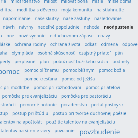
ria
milosrdenstvo
milosť
milovať boha
misie
misie doma
dlitba
modlitba s dôverou
moja komunita
na stiahnutie
napomínanie
naše skutky
naše zásluhy
nasledovanie
návrh
návrhy
nedeľné popoludnie
nehoda
neodpustenie
u
noe
nové vydanie
o duchovnom zápase
obavy
láske
ochrana rodiny
ochrana života
odkaz
odmena
odpove
aha
olympiáda
osobná skúsenosť
ozajstný priateľ
pán
perly
perplexné
plán
pobožnosť božského srdca
podnety
pomoc
pomoc blížnemu
pomoc blížnym
pomoc božia
pomoc kresťana
pomoc od ježiša
 pri modlitbe
pomoc pri rozhodovaní
pomoc priateľovi
pomôcka pre evanjelizáciu
pomôcka pre pastoráciu
storácii
pomocné pokánie
poradenstvo
portál postoy.sk
stup
postup pri štúdiu
postup pri tvorbe duchovnej poézie
talentov na apoštolát
použitie talentov na evanjelizáciu
povzbudenie
 talentov na šírenie viery
povolanie