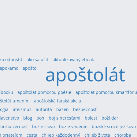
ko odpustiť
ako sa učiť
aktualizovaný ebook
apoštolát
apokamo
apoštol
ebooku
apoštolát pomocou poézie
apoštolát pomocou smartfón
štolát umením
apoštolská farská akcia
ógia
ateizmus
autorita
báseň
bezpečnosť
lavenstvo
blog
boh
boj s neresťami
bolesť
boží dar
božia vernosť
božie slovo
bozie vedenie
božské srdce ježišovo
 priateľom
cesta
chlieb každodenný
chlieb života
choroba