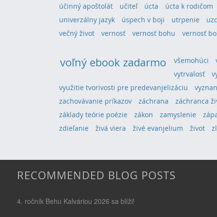
účinný apoštolát
učiteľ
úcta
úcta k rodičom
univerzálny jazyk
úspech v boji
utrpenie
uz
večný život
vernosť
vernosť bohu
vernosť bo
voľný ebook zadarmo
všemohúci
vytrvalosť
v
využitie tvorivosti pre predevanjelizáciu
vyznan
zachovávanie príkazov
záchrana
záchranca ži
základy teórie poézie
zákon
zamyslenie
záp
zdieľanie
živá viera
živé evanjelium
život
z
RECOMMENDED BLOG POSTS
4. ročník Behu Kalváriou 2026 sa blíži!