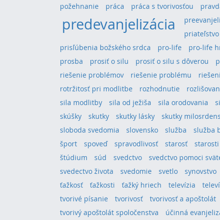
požehnanie
práca
práca s tvorivosťou
pravd
predevanjelizácia
preevanjel
priateľstvo
prisľúbenia božského srdca
pro-life
pro-life 
prosba
prosiť o silu
prosiť o silu s dôverou
p
riešenie problémov
riešenie problému
riešeni
rotržitosť pri modlitbe
rozhodnutie
rozlišovan
sila modlitby
sila od ježiša
sila orodovania
s
skúšky
skutky
skutky lásky
skutky milosrden
sloboda svedomia
slovensko
služba
služba 
šport
spoveď
spravodlivosť
starosť
starosti
štúdium
súd
svedctvo
svedctvo pomoci svä
svedectvo života
svedomie
svetlo
synovstvo
ťažkosť
ťažkosti
ťažký hriech
televízia
telev
tvorivé písanie
tvorivosť
tvorivosť a apoštolát
tvorivý apoštolát spoločenstva
účinná evanjeliz