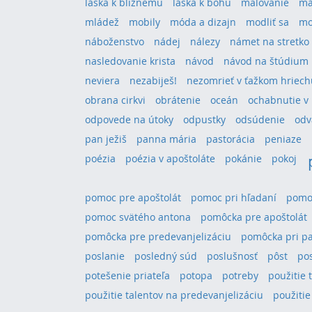
láska k blížnemu
láska k bohu
maľovanie
má
mládež
mobily
móda a dizajn
modliť sa
mo
náboženstvo
nádej
nálezy
námet na stretko
nasledovanie krista
návod
návod na štúdium
neviera
nezabiješ!
nezomrieť v ťažkom hriech
obrana cirkvi
obrátenie
oceán
ochabnutie v 
odpovede na útoky
odpustky
odsúdenie
odv
pan ježiš
panna mária
pastorácia
peniaze
poézia
poézia v apoštoláte
pokánie
pokoj
pomoc pre apoštolát
pomoc pri hľadaní
pomoc
pomoc svätého antona
pomôcka pre apoštolát
pomôcka pre predevanjelizáciu
pomôcka pri pa
poslanie
posledný súd
poslušnosť
pôst
po
potešenie priateľa
potopa
potreby
použitie 
použitie talentov na predevanjelizáciu
použitie