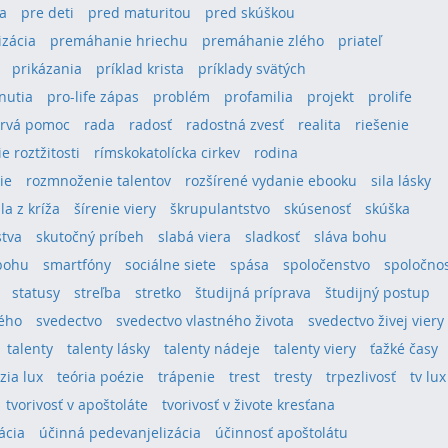
a
pre deti
pred maturitou
pred skúškou
izácia
premáhanie hriechu
premáhanie zlého
priateľ
prikázania
príklad krista
príklady svätých
hnutia
pro-life zápas
problém
profamilia
projekt
prolife
rvá pomoc
rada
radosť
radostná zvesť
realita
riešenie
e roztžitosti
rímskokatolícka cirkev
rodina
ie
rozmnoženie talentov
rozšírené vydanie ebooku
sila lásky
ila z kríža
šírenie viery
škrupulantstvo
skúsenosť
skúška
stva
skutočný príbeh
slabá viera
sladkosť
sláva bohu
bohu
smartfóny
sociálne siete
spása
spoločenstvo
spoločno
statusy
streľba
stretko
študijná príprava
študijný postup
tého
svedectvo
svedectvo vlastného života
svedectvo živej viery
talenty
talenty lásky
talenty nádeje
talenty viery
ťažké časy
ízia lux
teória poézie
trápenie
trest
tresty
trpezlivosť
tv lux
tvorivosť v apoštoláte
tvorivosť v živote kresťana
ácia
účinná pedevanjelizácia
účinnosť apoštolátu