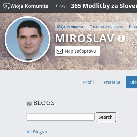
365 Modlitby za Slov
Blogy
Moja Komunita
Trnavská arcidiecéza
Deka
MIROSLAV
Napísať správu
Profil
Priatelia
Blo
BLOGS
All Blogs
»