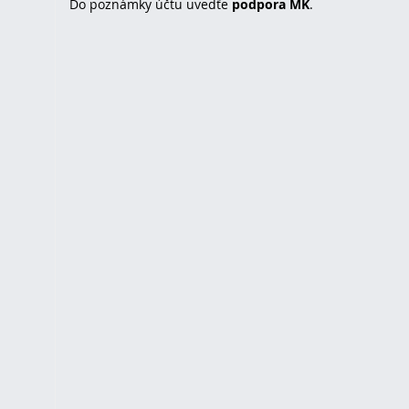
Do poznámky účtu uvedťe
podpora MK
.
u