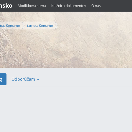
ensko
Modlitbová stena
Knižnica dokumentov
O nás
nát Komárno
farnosť Komárno
g
Odporúčam