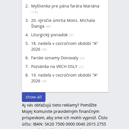
Myšlienka pre pána farára Mariána
1184
20. výročie úmrtia Mons. Michala
Štanga
489
Liturgický poriadok
397
18. nedeľa v cezročnom období "A"
2026
390
Farske oznamy Donovaly
256
Pozvánka na VRCH OSLY
222
19. nedeľa v cezročnom období "A"
2026
180
show-all
Aj vás obťažujú tieto reklamy? Pomôžte
Mojej Komunite pravidelným finančným
príspevkom, aby sme ich mohli vypnúť. Číslo
účtu: IBAN: SK20 7500 0000 0040 2015 2755