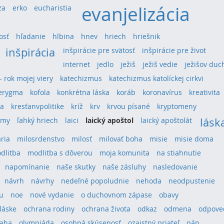
evanjelizácia
za
erko
eucharistia
osť
hľadanie
hlbina
hnev
hriech
hriešnik
inšpirácia
inšpirácie pre svätosť
inšpirácie pre život
internet
jedlo
ježiš
ježiš vedie
ježišov duc
 - rok mojej viery
katechizmus
katechizmus katolíckej cirkvi
erygma
kofola
konkrétna láska
koráb
koronavírus
kreativita
ra
kresťanvpolitike
kríž
krv
krvou písané
kryptomeny
lásk
umy
ľahký hriech
laici
laický apoštol
laický apoštolát
ria
milosrdenstvo
milosť
milovať boha
misie
misie doma
dlitba
modlitba s dôverou
moja komunita
na stiahnutie
napomínanie
naše skutky
naše zásluhy
nasledovanie
návrh
návrhy
nedeľné popoludnie
nehoda
neodpustenie
u
noe
nové vydanie
o duchovnom zápase
obavy
láske
ochrana rodiny
ochrana života
odkaz
odmena
odpove
aha
olympiáda
osobná skúsenosť
ozajstný priateľ
pán