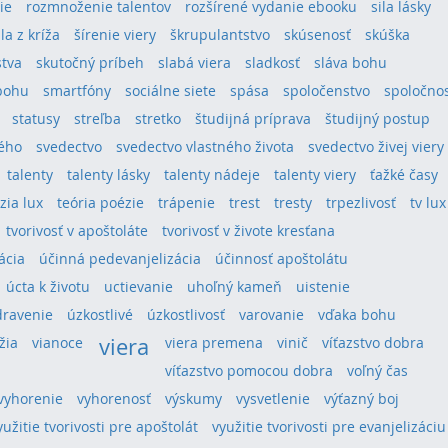
ie
rozmnoženie talentov
rozšírené vydanie ebooku
sila lásky
ila z kríža
šírenie viery
škrupulantstvo
skúsenosť
skúška
stva
skutočný príbeh
slabá viera
sladkosť
sláva bohu
bohu
smartfóny
sociálne siete
spása
spoločenstvo
spoločno
statusy
streľba
stretko
študijná príprava
študijný postup
tého
svedectvo
svedectvo vlastného života
svedectvo živej viery
talenty
talenty lásky
talenty nádeje
talenty viery
ťažké časy
ízia lux
teória poézie
trápenie
trest
tresty
trpezlivosť
tv lux
tvorivosť v apoštoláte
tvorivosť v živote kresťana
ácia
účinná pedevanjelizácia
účinnosť apoštolátu
úcta k životu
uctievanie
uhoľný kameň
uistenie
dravenie
úzkostlivé
úzkostlivosť
varovanie
vďaka bohu
viera
žia
vianoce
viera premena
vinič
víťazstvo dobra
víťazstvo pomocou dobra
voľný čas
vyhorenie
vyhorenosť
výskumy
vysvetlenie
výťazný boj
yužitie tvorivosti pre apoštolát
využitie tvorivosti pre evanjelizáciu