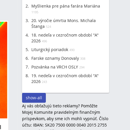
Myšlienka pre pána farára Mariána
1195
20. výročie úmrtia Mons. Michala
Štanga
524
18. nedeľa v cezročnom období "A"
2026
496
Liturgický poriadok
490
Farske oznamy Donovaly
308
Pozvánka na VRCH OSLY
294
19. nedeľa v cezročnom období "A"
2026
243
show-all
Aj vás obťažujú tieto reklamy? Pomôžte
Mojej Komunite pravidelným finančným
príspevkom, aby sme ich mohli vypnúť. Číslo
účtu: IBAN: SK20 7500 0000 0040 2015 2755
I