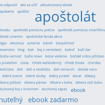
ko odpustiť
ako sa učiť
aktualizovaný ebook
apoštolát
apokamo
apoštol
ebooku
apoštolát pomocou poézie
apoštolát pomocou smartfón
štolát umením
apoštolská farská akcia
ógia
ateizmus
autorita
báseň
bezpečnosť
lavenstvo
blog
boh
boj s neresťami
bolesť
boží dar
božia vernosť
božie slovo
bozie vedenie
božské srdce ježišovo
 priateľom
cesta
chlieb každodenný
chlieb života
choroba
dedičstvo
deti
deti a modlitba
deti veriacich
detská viera
dobré ovocie
dobré skutky
dobrý priateľ
docat
dôkazy
ôvera ježišovi
dôvera pánovi
dôvera v boha
dôvera voči bohu
ebook
duchovný boj s hriechom
duchovný zápas
nuteľný
ebook zadarmo