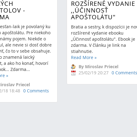
KÝCH
ROZŠÍRENÉ VYDANIE
TOLOV -
,,ÚČINNOSŤ
RMA
APOŠTOLÁTU"
esťan-laik je povolaný ku
Bratia a sestry, k dispozícii je no
 apoštolátu. Pre niekoho
rozšírené vydanie ebooku
známy pojem. Niekde o
,,Účinnosť apoštolátu". Ebook je
l, ale nevie si dosť dobre
zdarma. V článku je link na
iť, čo to v sebe obsahuje.
stiahnutie.
o znamená laický
Read More
»
t, a ako ho konať, hovorí
By Miroslav Priecel
ok... Zdarma...
25/02/19 20:27
0 Comment
ore
»
iroslav Priecel
2/18 18:48
0 Comments