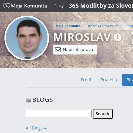
365 Modlitby za Slov
Blogy
Moja Komunita
Trnavská arcidiecéza
Deka
MIROSLAV
Napísať správu
Profil
Priatelia
Blo
BLOGS
All Blogs
»