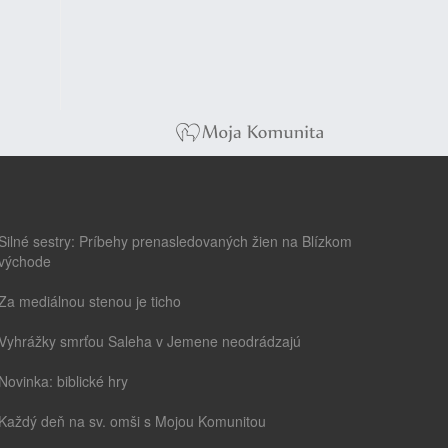
Silné sestry: Príbehy prenasledovaných žien na Blízkom
východe
Za mediálnou stenou je ticho
Vyhrážky smrťou Saleha v Jemene neodrádzajú
Novinka: biblické hry
Každý deň na sv. omši s Mojou Komunitou