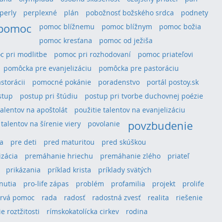
perly
perplexné
plán
pobožnosť božského srdca
podnety
pomoc
pomoc blížnemu
pomoc blížnym
pomoc božia
pomoc kresťana
pomoc od ježiša
 pri modlitbe
pomoc pri rozhodovaní
pomoc priateľovi
pomôcka pre evanjelizáciu
pomôcka pre pastoráciu
storácii
pomocné pokánie
poradenstvo
portál postoy.sk
stup
postup pri štúdiu
postup pri tvorbe duchovnej poézie
talentov na apoštolát
použitie talentov na evanjelizáciu
povzbudenie
 talentov na šírenie viery
povolanie
a
pre deti
pred maturitou
pred skúškou
izácia
premáhanie hriechu
premáhanie zlého
priateľ
prikázania
príklad krista
príklady svätých
hnutia
pro-life zápas
problém
profamilia
projekt
prolife
rvá pomoc
rada
radosť
radostná zvesť
realita
riešenie
e roztžitosti
rímskokatolícka cirkev
rodina