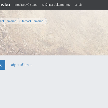
ensko
Modlitbová stena
Knižnica dokumentov
O nás
nát Komárno
farnosť Komárno
g
Odporúčam