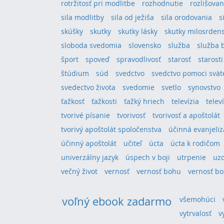
rotržitosť pri modlitbe
rozhodnutie
rozlišovan
sila modlitby
sila od ježiša
sila orodovania
s
skúšky
skutky
skutky lásky
skutky milosrden
sloboda svedomia
slovensko
služba
služba 
šport
spoveď
spravodlivosť
starosť
starosti
štúdium
súd
svedctvo
svedctvo pomoci svä
svedectvo života
svedomie
svetlo
synovstvo
ťažkosť
ťažkosti
ťažký hriech
televízia
telev
tvorivé písanie
tvorivosť
tvorivosť a apoštolát
tvorivý apoštolát spoločenstva
účinná evanjeliz
účinný apoštolát
učiteľ
úcta
úcta k rodičom
univerzálny jazyk
úspech v boji
utrpenie
uz
večný život
vernosť
vernosť bohu
vernosť bo
voľný ebook zadarmo
všemohúci
vytrvalosť
v