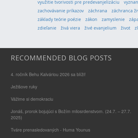
využitie tvorivosti pre predevanjelizáciu
vyznan
zachovávanie príkazov
záchrana
záchranca ži
základy teórie poézie
zákon
zamyslenie
záp
zdieľanie
živá viera
živé evanjelium
život
z
RECOMMENDED BLOG POSTS
4. ročník Behu Kalváriou 2026 sa blíži!
Ježišove ruky
Vážime si demokraciu
Jonáš, prorok bojujúci s Božím milosrdenstvom. (24.7. – 27.7.
2025)
Tváre prenasledovaných - Huma Younus