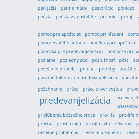
pan ježiš
panna mária
pastorácia
peniaze
poézia
poézia v apoštoláte
pokánie
pokoj
pomoc pre apoštolát
pomoc pri hľadaní
pomoc
pomoc svätého antona
pomôcka pre apoštolát
pomôcka pre predevanjelizáciu
pomôcka pri pa
poslanie
posledný súd
poslušnosť
pôst
po
potešenie priateľa
potopa
potreby
použitie 
použitie talentov na predevanjelizáciu
použitie
požehnanie
práca
práca s tvorivosťou
pravd
predevanjelizácia
preevanjel
priateľstvo
prisľúbenia božského srdca
pro-life
pro-life 
prosba
prosiť o silu
prosiť o silu s dôverou
p
riešenie problémov
riešenie problému
riešeni