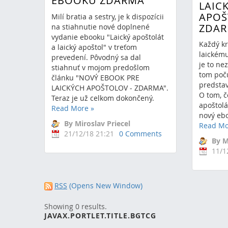
EBOOKU ZDARMA
LAIC
APOŠ
Milí bratia a sestry, je k dispozícii
ZDA
na stiahnutie nové doplnené
vydanie ebooku "Laický apoštolát
Každý kr
a laický apoštol" v treťom
laickému
prevedení. Pôvodný sa dal
je to ne
stiahnuť v mojom predošlom
tom poču
článku "NOVÝ EBOOK PRE
predstav
LAICKÝCH APOŠTOLOV - ZDARMA".
O tom, č
Teraz je už celkom dokončený.
apoštolá
Read More
»
nový ebo
By Miroslav Priecel
Read M
21/12/18 21:21
0 Comments
By M
11/1
RSS
(Opens New Window)
Showing 0 results.
JAVAX.PORTLET.TITLE.BGTCG