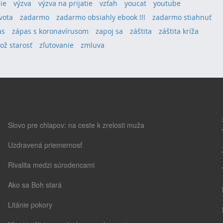
ie
výzva
výzva na prijatie
vzťah
youcat
youtube
vota
zadarmo
zadarmo obsiahly ebook !!!
zadarmo stiahnuť
as
zápas s koronavírusom
zapoj sa
záštita
záštita kríža
lož starosť
zľutovanie
zmluva
Slovo pre chlapov: na ceste k zrelosti muža
Uzdravená priemernosť
Rivalita medzi súrodencami
Ako sa Boh stará
Litánie pokory