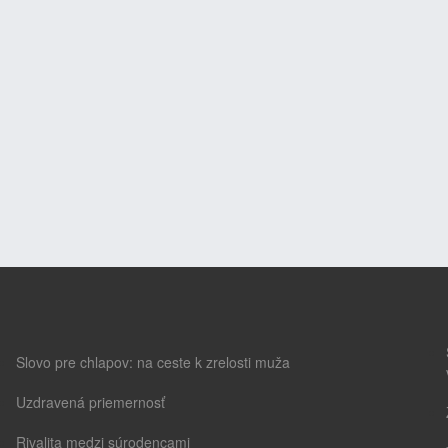
Slovo pre chlapov: na ceste k zrelosti muža
Uzdravená priemernosť
Rivalita medzi súrodencami