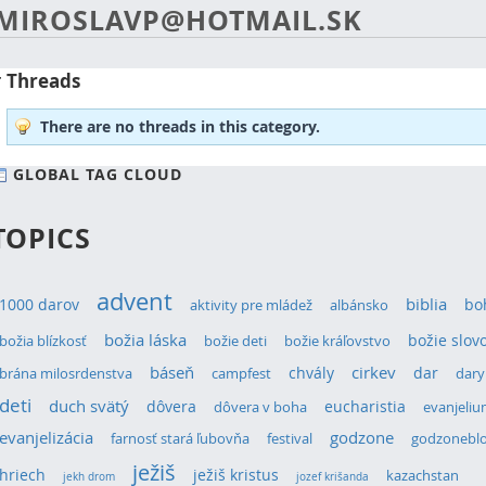
MIROSLAVP@HOTMAIL.SK
Threads
There are no threads in this category.
GLOBAL TAG CLOUD
TOPICS
advent
1000 darov
biblia
bo
aktivity pre mládež
albánsko
božia láska
božie slov
božia blízkosť
božie deti
božie kráľovstvo
cirkev
báseň
chvály
dar
brána milosrdenstva
campfest
dary
deti
duch svätý
dôvera
eucharistia
dôvera v boha
evanjeli
evanjelizácia
godzone
farnosť stará ľubovňa
festival
godzonebl
ježiš
hriech
ježiš kristus
kazachstan
jekh drom
jozef krišanda