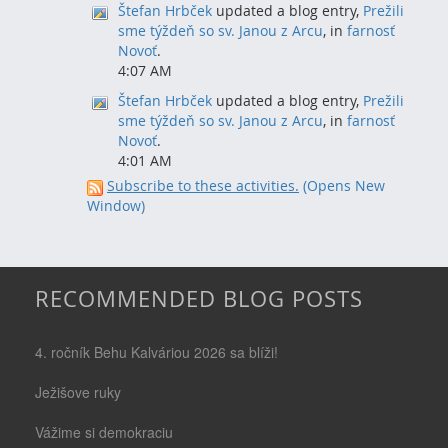
Štefan Hrbček
updated a blog entry,
Prežili
sme týždeň so sv. Janou z Arcu
, in
farnosť
Novoť
.
4:07 AM
Štefan Hrbček
updated a blog entry,
Prežili
sme týždeň so sv. Janou z Arcu
, in
farnosť
Novoť
.
4:01 AM
Subscribe to these activities.
(Opens New
Window)
RECOMMENDED BLOG POSTS
4. ročník Behu Kalváriou 2026 sa blíži!
Ježišove ruky
Vážime si demokraciu