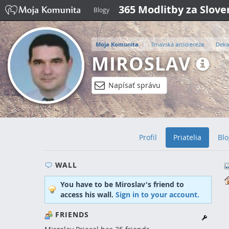
365 Modlitby za Slov
Blogy
Moja Komunita
Trnavská arcidiecéza
Deka
MIROSLAV
Napísať správu
Profil
Priatelia
Blo
WALL
You have to be Miroslav's friend to
access his wall.
Sign in to your account.
FRIENDS