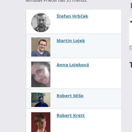
Miroslav Priecel has 35 friends.
Štefan Hrbček
Martin Lojek
Anna Lojeková
Robert Mišo
Robert Krett