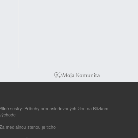
Silné sestry: Príbehy prenasledovaných žien na Blízkom
východe
Za mediálnou stenou je ticho