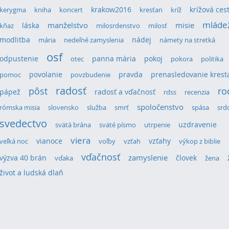
krakow2016
krížová ces
kerygma
kniha
koncert
kresťan
kríž
mláde
láska
manželstvo
misie
kňaz
milosrdenstvo
milosť
modlitba
nádej
mária
nedeľné zamyslenia
námety na stretká
osf
odpustenie
panna mária
pokoj
otec
pokora
politika
povolanie
pravda
prenasledovanie krest
pomoc
povzbudenie
radosť
pôst
ro
pápež
radosť a vďačnosť
rdss
recenzia
spoločenstvo
rómska misia
slovensko
služba
smrť
spása
srd
svedectvo
uzdravenie
svätá brána
sväté písmo
utrpenie
viera
vianoce
vzťahy
veľká noc
voľby
vzťah
výkop z biblie
vďačnosť
výzva 40 brán
zamyslenie
človek
vďaka
žena
život a ludská dlaň