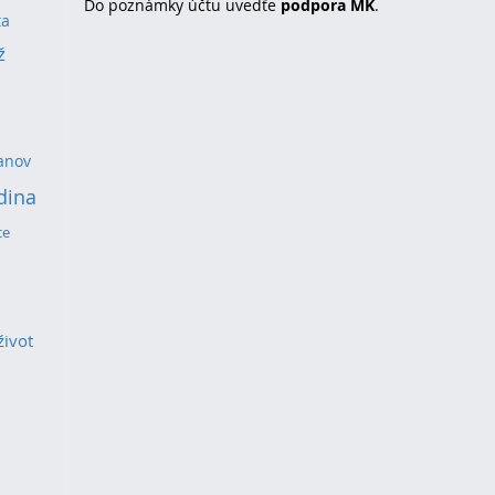
Do poznámky účtu uvedťe
podpora MK
.
ta
ž
anov
dina
ce
život