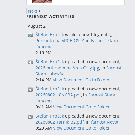
Next
FRIENDS' ACTIVITIES
August 2
Štefan Hrbček
wrote a new blog entry,
Pozvánka na VRCH OSLY
, in
Farnosť Stará
Ľubovňa
.
2:16 PM
Štefan Hrbček
uploaded a new document,
2026 put rodín na Vrch Osly.jpg
, in
Farnosť
Stará Ľubovňa
.
2:14 PM
View Document
Go to Folder
Štefan Hrbček
uploaded a new document,
20260802_18NCRA.pdf
, in
Farnosť Stará
Ľubovňa
.
9:41 AM
View Document
Go to Folder
Štefan Hrbček
uploaded a new document,
20260802_Farnik_32.pdf
, in
farnosť Novoť
.
9:29 AM
View Document
Go to Folder