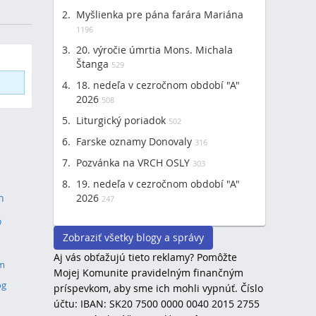
Myšlienka pre pána farára Mariána
1196
20. výročie úmrtia Mons. Michala
Štanga
529
18. nedeľa v cezročnom období "A"
2026
508
Liturgický poriadok
502
Farske oznamy Donovaly
316
Pozvánka na VRCH OSLY
303
19. nedeľa v cezročnom období "A"
h
2026
247
o
Zobraziť všetky blogy a správy
Aj vás obťažujú tieto reklamy? Pomôžte
um
Mojej Komunite pravidelným finančným
og
príspevkom, aby sme ich mohli vypnúť. Číslo
účtu: IBAN: SK20 7500 0000 0040 2015 2755