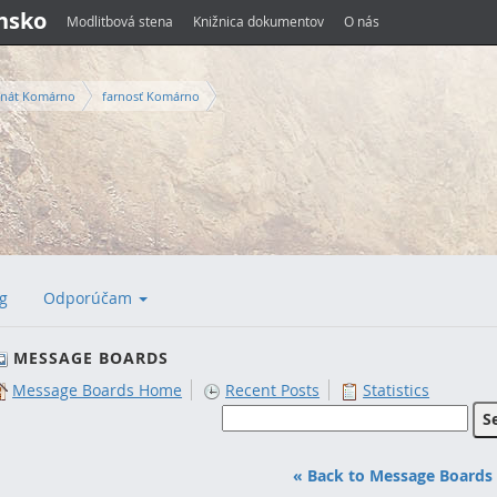
ensko
Modlitbová stena
Knižnica dokumentov
O nás
nát Komárno
farnosť Komárno
g
Odporúčam
MESSAGE BOARDS
Message Boards Home
Recent Posts
Statistics
« Back to Message Board