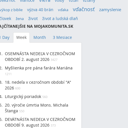
vianoce
vzťahy
veľká noc
voľby
vzťah
vďačnosť
výzva 40 brán
zamyslenie
výkop z biblie
vďaka
život
človek
život a ludská dlaň
žena
AJČÍTANEJŠIE NA MOJAKOMUNITA.SK
1 Day
Week
Month
3 Mesiace
OSEMNÁSTA NEDEĽA V CEZROČNOM
OBDOBÍ 2. august 2026
3427
Myšlienka pre pána farára Mariána
1211
18. nedeľa v cezročnom období "A"
2026
600
Liturgický poriadok
560
20. výročie úmrtia Mons. Michala
Štanga
550
DEVÄTNÁSTA NEDEĽA V CEZROČNOM
OBDOBÍ 9. august 2026
373