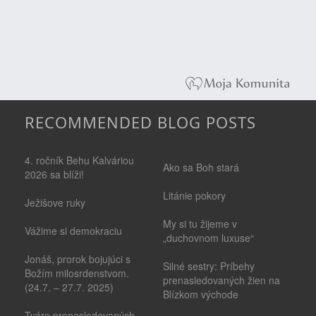
RECOMMENDED BLOG POSTS
4. ročník Behu Kalváriou
Ako sa Boh stará
2026 sa blíži!
Litánie pokory
Ježišove ruky
My si tu žijeme v
Vážime si demokraciu
„duchovnom luxuse“
Jonáš, prorok bojujúci s
Silné sestry: Príbehy
Božím milosrdenstvom.
prenasledovaných žien na
(24.7. – 27.7. 2025)
Blízkom východe
Tváre prenasledovaných -