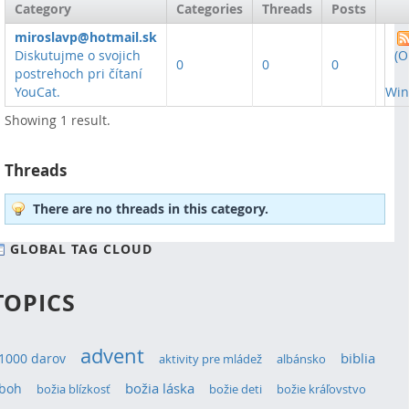
Category
Categories
Threads
Posts
miroslavp@hotmail.sk
Diskutujme o svojich
(O
0
0
0
postrehoch pri čítaní
YouCat.
Win
Showing 1 result.
Threads
There are no threads in this category.
GLOBAL TAG CLOUD
TOPICS
advent
1000 darov
biblia
aktivity pre mládež
albánsko
božia láska
boh
božia blízkosť
božie deti
božie kráľovstvo