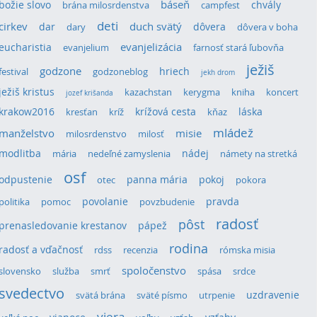
božie slovo
báseň
chvály
brána milosrdenstva
campfest
deti
cirkev
duch svätý
dar
dôvera
dary
dôvera v boha
eucharistia
evanjelizácia
evanjelium
farnosť stará ľubovňa
ježiš
godzone
hriech
festival
godzoneblog
jekh drom
ježiš kristus
kazachstan
kerygma
kniha
koncert
jozef krišanda
krakow2016
krížová cesta
láska
kresťan
kríž
kňaz
mládež
manželstvo
misie
milosrdenstvo
milosť
modlitba
nádej
mária
nedeľné zamyslenia
námety na stretká
osf
odpustenie
panna mária
pokoj
otec
pokora
povolanie
pravda
politika
pomoc
povzbudenie
radosť
pôst
prenasledovanie krestanov
pápež
rodina
radosť a vďačnosť
rdss
recenzia
rómska misia
spoločenstvo
slovensko
služba
smrť
spása
srdce
svedectvo
uzdravenie
svätá brána
sväté písmo
utrpenie
viera