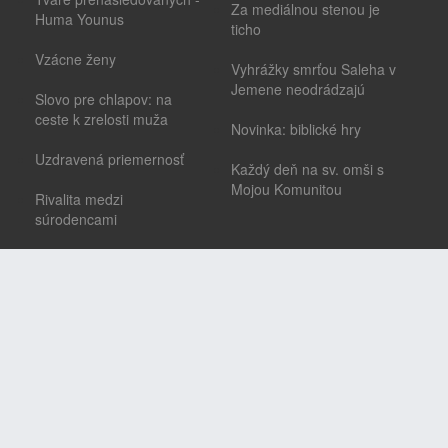
Za mediálnou stenou je
Huma Younus
ticho
Vzácne ženy
Vyhrážky smrťou Saleha v
Jemene neodrádzajú
Slovo pre chlapov: na
ceste k zrelosti muža
Novinka: biblické hry
Uzdravená priemernosť
Každý deň na sv. omši s
Mojou Komunitou
Rivalita medzi
súrodencami