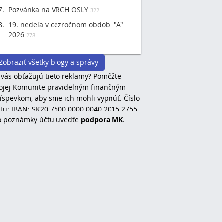
Pozvánka na VRCH OSLY
322
19. nedeľa v cezročnom období "A"
2026
278
Zobraziť všetky blogy a správy
 vás obťažujú tieto reklamy? Pomôžte
jej Komunite pravidelným finančným
íspevkom, aby sme ich mohli vypnúť. Číslo
tu: IBAN: SK20 7500 0000 0040 2015 2755
o poznámky účtu uvedťe
podpora MK
.