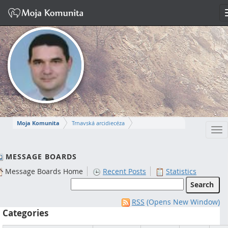
Moja Komunita
Trnavská arcidiecéza
Tog
Dekanát Komárno
farnosť Komárno
nav
MIROSLAV
MESSAGE BOARDS
Message Boards Home
Recent Posts
Statistics
Napísať správu
RSS
(Opens New Window)
Categories