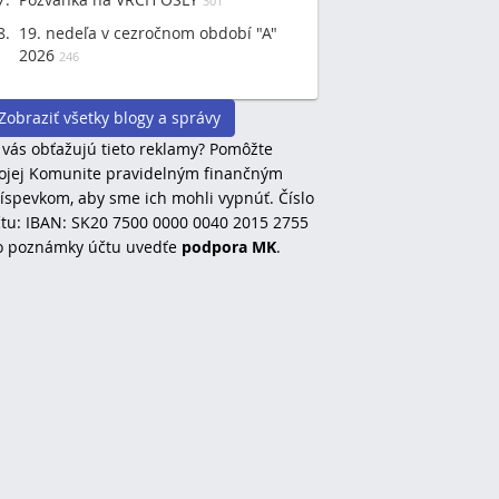
301
19. nedeľa v cezročnom období "A"
2026
246
Zobraziť všetky blogy a správy
 vás obťažujú tieto reklamy? Pomôžte
jej Komunite pravidelným finančným
íspevkom, aby sme ich mohli vypnúť. Číslo
tu: IBAN: SK20 7500 0000 0040 2015 2755
o poznámky účtu uvedťe
podpora MK
.