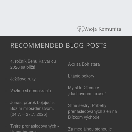
RECOMMENDED BLOG POSTS
4. ročník Behu Kalváriou
Ako sa Boh stará
2026 sa blíži!
Litánie pokory
Ježišove ruky
My si tu žijeme v
Vážime si demokraciu
„duchovnom luxuse“
Jonáš, prorok bojujúci s
Silné sestry: Príbehy
Božím milosrdenstvom.
prenasledovaných žien na
(24.7. – 27.7. 2025)
Blízkom východe
Tváre prenasledovaných -
Za mediálnou stenou je
Huma Younus