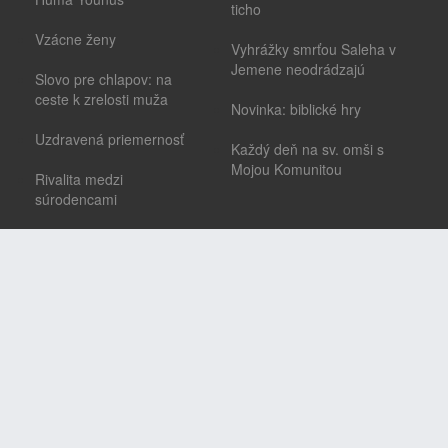
ticho
Vzácne ženy
Vyhrážky smrťou Saleha v
Jemene neodrádzajú
Slovo pre chlapov: na
ceste k zrelosti muža
Novinka: biblické hry
Uzdravená priemernosť
Každý deň na sv. omši s
Mojou Komunitou
Rivalita medzi
súrodencami