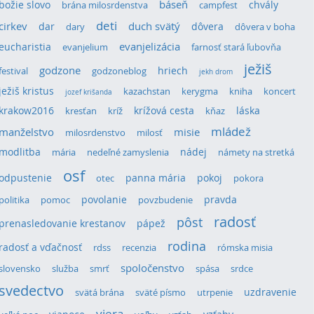
božie slovo
báseň
chvály
brána milosrdenstva
campfest
deti
cirkev
duch svätý
dar
dôvera
dary
dôvera v boha
eucharistia
evanjelizácia
evanjelium
farnosť stará ľubovňa
ježiš
godzone
hriech
festival
godzoneblog
jekh drom
ježiš kristus
kazachstan
kerygma
kniha
koncert
jozef krišanda
krakow2016
krížová cesta
láska
kresťan
kríž
kňaz
mládež
manželstvo
misie
milosrdenstvo
milosť
modlitba
nádej
mária
nedeľné zamyslenia
námety na stretká
osf
odpustenie
panna mária
pokoj
otec
pokora
povolanie
pravda
politika
pomoc
povzbudenie
radosť
pôst
prenasledovanie krestanov
pápež
rodina
radosť a vďačnosť
rdss
recenzia
rómska misia
spoločenstvo
slovensko
služba
smrť
spása
srdce
svedectvo
uzdravenie
svätá brána
sväté písmo
utrpenie
viera