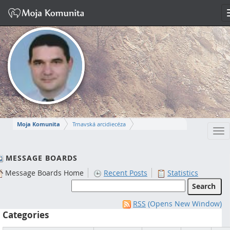
Moja Komunita
Trnavská arcidiecéza
Tog
Dekanát Komárno
farnosť Komárno
nav
MIROSLAV
MESSAGE BOARDS
Message Boards Home
Recent Posts
Statistics
Napísať správu
RSS
(Opens New Window)
Categories