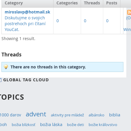
Category
Categories
Threads
Posts
miroslavp@hotmail.sk
Diskutujme o svojich
(O
0
0
0
postrehoch pri čítaní
YouCat.
Win
Showing 1 result.
Threads
There are no threads in this category.
GLOBAL TAG CLOUD
TOPICS
advent
1000 darov
biblia
aktivity pre mládež
albánsko
božia láska
boh
božia blízkosť
božie deti
božie kráľovstvo