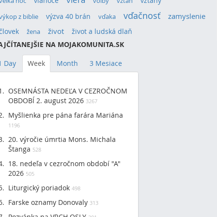
vianoce
vzťahy
veľká noc
voľby
vzťah
vďačnosť
výzva 40 brán
zamyslenie
výkop z biblie
vďaka
život
človek
život a ludská dlaň
žena
AJČÍTANEJŠIE NA MOJAKOMUNITA.SK
1 Day
Week
Month
3 Mesiace
OSEMNÁSTA NEDEĽA V CEZROČNOM
OBDOBÍ 2. august 2026
3267
Myšlienka pre pána farára Mariána
1196
20. výročie úmrtia Mons. Michala
Štanga
528
18. nedeľa v cezročnom období "A"
2026
505
Liturgický poriadok
498
Farske oznamy Donovaly
313
Pozvánka na VRCH OSLY