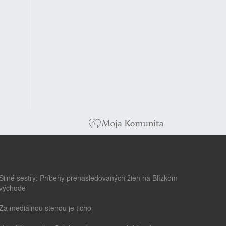
Silné sestry: Príbehy prenasledovaných žien na Blízkom
východe
Za mediálnou stenou je ticho