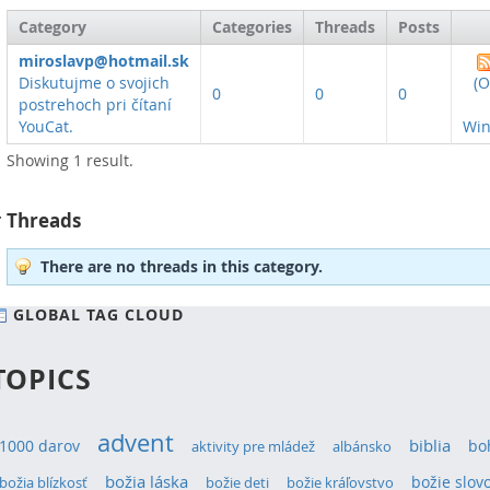
Category
Categories
Threads
Posts
miroslavp@hotmail.sk
Diskutujme o svojich
(
0
0
0
postrehoch pri čítaní
YouCat.
Win
Showing 1 result.
Threads
There are no threads in this category.
GLOBAL TAG CLOUD
TOPICS
advent
1000 darov
biblia
bo
aktivity pre mládež
albánsko
božia láska
božie slov
božia blízkosť
božie deti
božie kráľovstvo