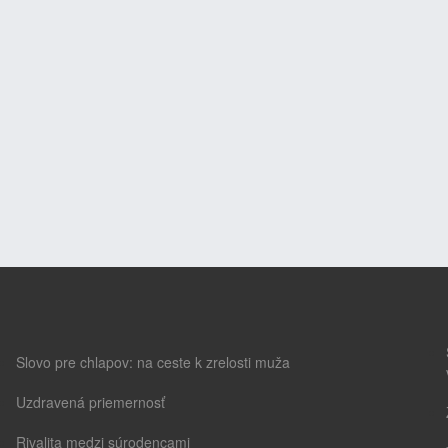
Slovo pre chlapov: na ceste k zrelosti muža
Uzdravená priemernosť
Rivalita medzi súrodencami