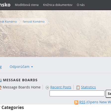
ensko
Modlitbová stena
Knižnica dokumentov
O nás
nát Komárno
farnosť Komárno
g
Odporúčam
MESSAGE BOARDS
Message Boards Home
Recent Posts
Statistics
RSS
(Opens New W
Categories