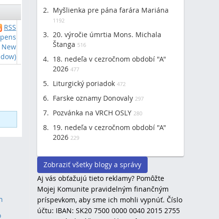
Myšlienka pre pána farára Mariána
1192
RSS
20. výročie úmrtia Mons. Michala
Opens
Štanga
516
New
dow)
18. nedeľa v cezročnom období "A"
2026
477
Liturgický poriadok
472
Farske oznamy Donovaly
297
Pozvánka na VRCH OSLY
280
19. nedeľa v cezročnom období "A"
2026
229
Zobraziť všetky blogy a správy
Aj vás obťažujú tieto reklamy? Pomôžte
Mojej Komunite pravidelným finančným
h
príspevkom, aby sme ich mohli vypnúť. Číslo
účtu: IBAN: SK20 7500 0000 0040 2015 2755
o