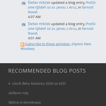
Štefan Hrbček
updated a blog entry,
Prežili
sme týždeň so sv. Janou z Arcu
, in
farnosť
Novoť
.
4:07 AM
Štefan Hrbček
updated a blog entry,
Prežili
sme týždeň so sv. Janou z Arcu
, in
farnosť
Novoť
.
4:01 AM
Subscribe to these activities.
(Opens New
Window)
RECOMMENDED BLOG POSTS
4. ročník Behu Kalváriou 2026 sa blíži!
Ježišove ruky
Vážime si demokraciu