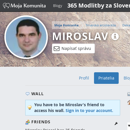
365 Modlitby za Slov
Blogy
Moja Komunita
Trnavská arcidiecéza
Deka
MIROSLAV
Napísať správu
Profil
Priatelia
Blo
WALL
You have to be Miroslav's friend to
access his wall.
Sign in to your account.
FRIENDS