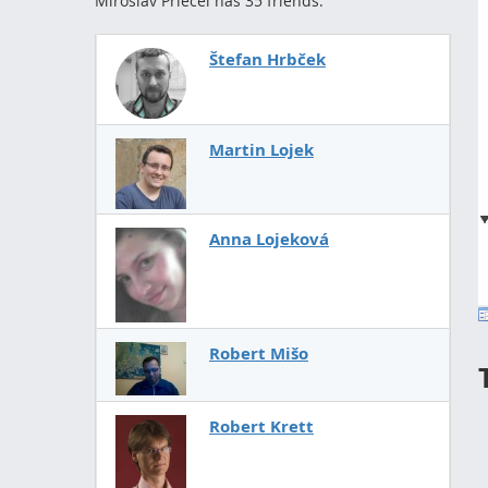
Miroslav Priecel has 35 friends.
Štefan Hrbček
Martin Lojek
Anna Lojeková
Robert Mišo
Robert Krett