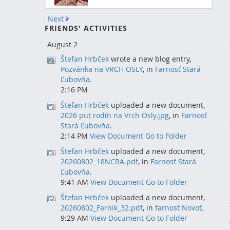
Next
FRIENDS' ACTIVITIES
August 2
Štefan Hrbček
wrote a new blog entry,
Pozvánka na VRCH OSLY
, in
Farnosť Stará
Ľubovňa
.
2:16 PM
Štefan Hrbček
uploaded a new document,
2026 put rodín na Vrch Osly.jpg
, in
Farnosť
Stará Ľubovňa
.
2:14 PM
View Document
Go to Folder
Štefan Hrbček
uploaded a new document,
20260802_18NCRA.pdf
, in
Farnosť Stará
Ľubovňa
.
9:41 AM
View Document
Go to Folder
Štefan Hrbček
uploaded a new document,
20260802_Farnik_32.pdf
, in
farnosť Novoť
.
9:29 AM
View Document
Go to Folder