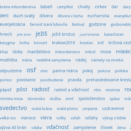
cirkev
báseň
chvály
dar
brána milosrdenstva
campfest
dary
deti
duch svätý
dôvera
eucharistia
dôvera v boha
evanjeli
evanjelizácia
godzone
farnosť stará ľubovňa
festival
godzonebl
ježiš
hriech
ježiš kristus
kazachstan
jekh drom
jozef krišanda
krakow2016
krížová ces
kerygma
kniha
koncert
kresťan
kríž
mláde
láska
manželstvo
misie
kňaz
milosrdenstvo
milosť
modlitba
nádej
mária
nedeľné zamyslenia
námety na stretká
osf
odpustenie
panna mária
pokoj
otec
pokora
politika
povolanie
pravda
prenasledovanie krest
pomoc
povzbudenie
radosť
pôst
ro
pápež
radosť a vďačnosť
rdss
recenzia
spoločenstvo
rómska misia
slovensko
služba
smrť
spása
srd
svedectvo
uzdravenie
svätá brána
sväté písmo
utrpenie
viera
vianoce
vzťahy
veľká noc
voľby
vzťah
výkop z biblie
vďačnosť
výzva 40 brán
zamyslenie
človek
vďaka
žena