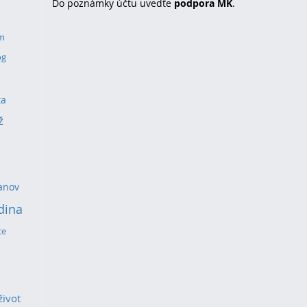
Do poznámky účtu uvedťe
podpora MK
.
um
og
ta
ž
anov
dina
ce
život