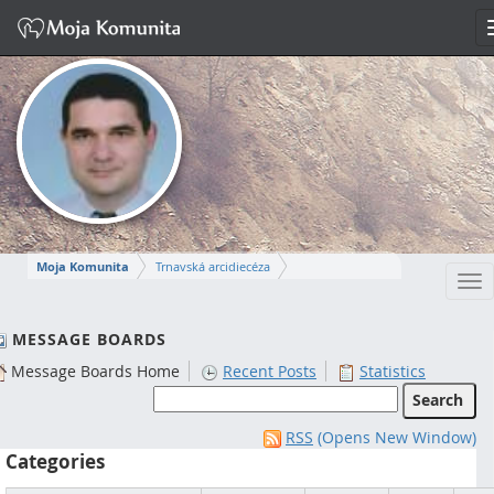
Moja Komunita
Trnavská arcidiecéza
Tog
Dekanát Komárno
farnosť Komárno
nav
MIROSLAV
MESSAGE BOARDS
Message Boards Home
Recent Posts
Statistics
Napísať správu
RSS
(Opens New Window)
Categories