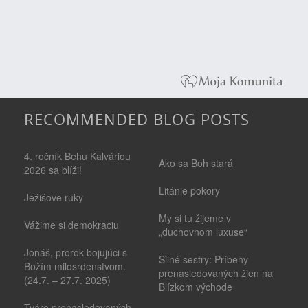
RECOMMENDED BLOG POSTS
4. ročník Behu Kalváriou
Ako sa Boh stará
2026 sa blíži!
Litánie pokory
Ježišove ruky
My si tu žijeme v
Vážime si demokraciu
„duchovnom luxuse“
Jonáš, prorok bojujúci s
Silné sestry: Príbehy
Božím milosrdenstvom.
prenasledovaných žien na
(24.7. – 27.7. 2025)
Blízkom východe
Tváre prenasledovaných -