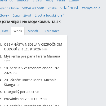
vianoce
vzťahy
veľká noc
voľby
vzťah
vďačnosť
výzva 40 brán
zamyslenie
výkop z biblie
vďaka
život
človek
život a ludská dlaň
žena
AJČÍTANEJŠIE NA MOJAKOMUNITA.SK
1 Day
Week
Month
3 Mesiace
OSEMNÁSTA NEDEĽA V CEZROČNOM
OBDOBÍ 2. august 2026
3418
Myšlienka pre pána farára Mariána
1207
18. nedeľa v cezročnom období "A"
2026
556
20. výročie úmrtia Mons. Michala
Štanga
543
Liturgický poriadok
541
Pozvánka na VRCH OSLY
317
19. nedeľa v cezročnom období "A"