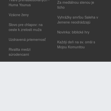
Za mediálnou stenou je
Huma Younus
ticho
Vzácne ženy
Vyhrážky smrťou Saleha v
Jemene neodrádzajú
Slovo pre chlapov: na
ceste k zrelosti muža
Novinka: biblické hry
Uzdravená priemernosť
Každý deň na sv. omši s
Mojou Komunitou
Rivalita medzi
súrodencami