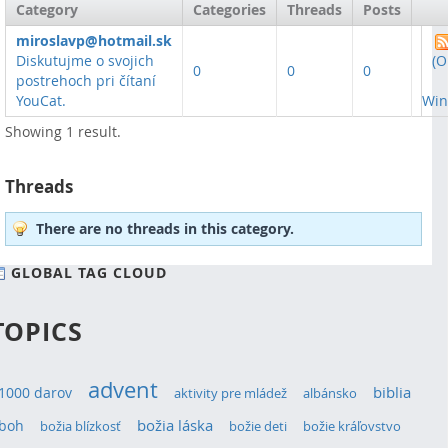
Category
Categories
Threads
Posts
miroslavp@hotmail.sk
Diskutujme o svojich
(O
0
0
0
postrehoch pri čítaní
YouCat.
Win
Showing 1 result.
Threads
There are no threads in this category.
GLOBAL TAG CLOUD
TOPICS
advent
1000 darov
biblia
aktivity pre mládež
albánsko
božia láska
boh
božia blízkosť
božie deti
božie kráľovstvo