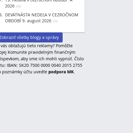
2026
266
DEVÄTNÁSTA NEDEĽA V CEZROČNOM
OBDOBÍ 9. august 2026
202
Zobraziť všetky blogy a správy
 vás obťažujú tieto reklamy? Pomôžte
jej Komunite pravidelným finančným
íspevkom, aby sme ich mohli vypnúť. Číslo
tu: IBAN: SK20 7500 0000 0040 2015 2755
o poznámky účtu uvedťe
podpora MK
.