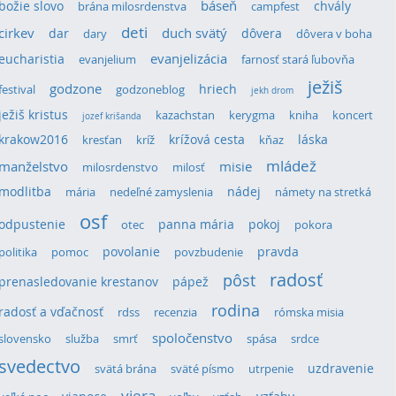
božie slovo
báseň
chvály
brána milosrdenstva
campfest
deti
cirkev
duch svätý
dar
dôvera
dary
dôvera v boha
eucharistia
evanjelizácia
evanjelium
farnosť stará ľubovňa
ježiš
godzone
hriech
festival
godzoneblog
jekh drom
ježiš kristus
kazachstan
kerygma
kniha
koncert
jozef krišanda
krakow2016
krížová cesta
láska
kresťan
kríž
kňaz
mládež
manželstvo
misie
milosrdenstvo
milosť
modlitba
nádej
mária
nedeľné zamyslenia
námety na stretká
osf
odpustenie
panna mária
pokoj
otec
pokora
povolanie
pravda
politika
pomoc
povzbudenie
radosť
pôst
prenasledovanie krestanov
pápež
rodina
radosť a vďačnosť
rdss
recenzia
rómska misia
spoločenstvo
slovensko
služba
smrť
spása
srdce
svedectvo
uzdravenie
svätá brána
sväté písmo
utrpenie
viera