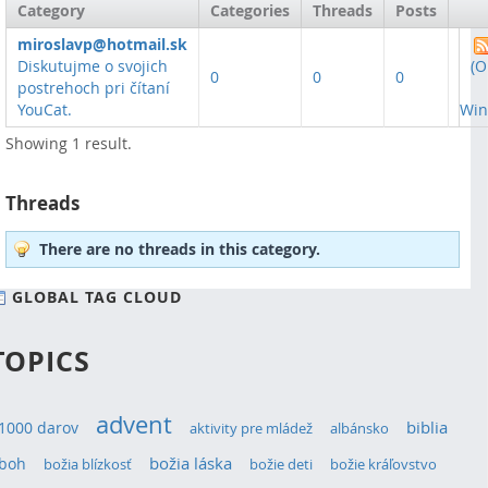
Category
Categories
Threads
Posts
miroslavp@hotmail.sk
Diskutujme o svojich
(O
0
0
0
postrehoch pri čítaní
YouCat.
Win
Showing 1 result.
Threads
There are no threads in this category.
GLOBAL TAG CLOUD
TOPICS
advent
1000 darov
biblia
aktivity pre mládež
albánsko
božia láska
boh
božia blízkosť
božie deti
božie kráľovstvo