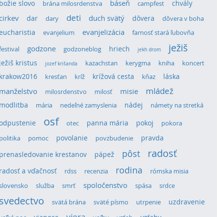
božie slovo
báseň
chvály
brána milosrdenstva
campfest
deti
cirkev
duch svätý
dar
dôvera
dary
dôvera v boha
eucharistia
evanjelizácia
evanjelium
farnosť stará ľubovňa
ježiš
godzone
hriech
festival
godzoneblog
jekh drom
ježiš kristus
kazachstan
kerygma
kniha
koncert
jozef krišanda
krakow2016
krížová cesta
láska
kresťan
kríž
kňaz
mládež
manželstvo
misie
milosrdenstvo
milosť
modlitba
nádej
mária
nedeľné zamyslenia
námety na stretká
osf
odpustenie
panna mária
pokoj
otec
pokora
povolanie
pravda
politika
pomoc
povzbudenie
radosť
pôst
prenasledovanie krestanov
pápež
rodina
radosť a vďačnosť
rdss
recenzia
rómska misia
spoločenstvo
slovensko
služba
smrť
spása
srdce
svedectvo
uzdravenie
svätá brána
sväté písmo
utrpenie
viera