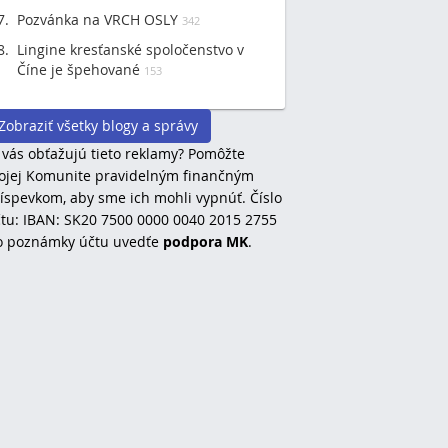
Pozvánka na VRCH OSLY
342
Lingine kresťanské spoločenstvo v
Číne je špehované
153
Zobraziť všetky blogy a správy
 vás obťažujú tieto reklamy? Pomôžte
jej Komunite pravidelným finančným
íspevkom, aby sme ich mohli vypnúť. Číslo
tu: IBAN: SK20 7500 0000 0040 2015 2755
o poznámky účtu uvedťe
podpora MK
.