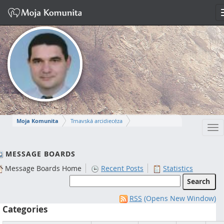
Moja Komunita
Trnavská arcidiecéza
Tog
Dekanát Komárno
farnosť Komárno
nav
MIROSLAV
MESSAGE BOARDS
Message Boards Home
Recent Posts
Statistics
Napísať správu
RSS
(Opens New Window)
Categories