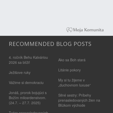
RECOMMENDED BLOG POSTS
4. ročník Behu Kalváriou
Ako sa Boh stará
2026 sa blíži!
Litánie pokory
Ježišove ruky
My si tu žijeme v
Vážime si demokraciu
„duchovnom luxuse“
Jonáš, prorok bojujúci s
Silné sestry: Príbehy
Božím milosrdenstvom.
prenasledovaných žien na
(24.7. – 27.7. 2025)
Blízkom východe
Tváre prenasledovaných -