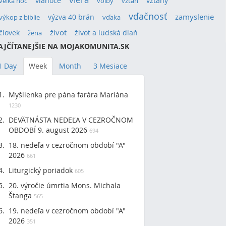
vianoce
vzťahy
veľká noc
voľby
vzťah
vďačnosť
výzva 40 brán
zamyslenie
výkop z biblie
vďaka
život
človek
život a ludská dlaň
žena
AJČÍTANEJŠIE NA MOJAKOMUNITA.SK
1 Day
Week
Month
3 Mesiace
Myšlienka pre pána farára Mariána
1230
DEVÄTNÁSTA NEDEĽA V CEZROČNOM
OBDOBÍ 9. august 2026
694
18. nedeľa v cezročnom období "A"
2026
661
Liturgický poriadok
605
20. výročie úmrtia Mons. Michala
Štanga
565
19. nedeľa v cezročnom období "A"
2026
351