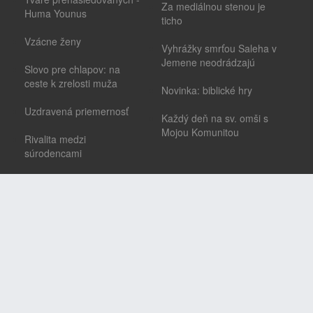
Za mediálnou stenou je
Huma Younus
ticho
Vzácne ženy
Vyhrážky smrťou Saleha v
Jemene neodrádzajú
Slovo pre chlapov: na
ceste k zrelosti muža
Novinka: biblické hry
Uzdravená priemernosť
Každý deň na sv. omši s
Mojou Komunitou
Rivalita medzi
súrodencami