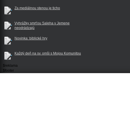
Za mediálnou stenou je ticho
Vyhrážky smrťou Saleha v Jemene
neodrádzajú
Novinka: biblické hry
Každý deň na sv. omši s Mojou Komunitou
$reklama
$footer