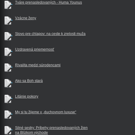
Tváre prenasledovaných - Huma Younus
Vzácne ženy
Slovo pre chlapov: na ceste k zrelosti muža
Uzdravená priemernosť
Rivalita medzi súrodencami
Ako sa Boh stará
Litánie pokory
My si tu žijeme v „duchovnom luxuse“
Silné sestry: Príbehy prenasledovaných žien
na Blízkom východe