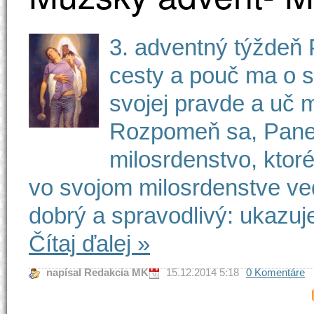
3. adventný týždeň 
cesty a pouč ma o 
svojej pravde a uč m
Rozpomeň sa, Pane, 
milosrdenstvo, ktor
vo svojom milosrdenstve veď
dobrý a spravodlivý: ukazuje
Čítaj ďalej
»
napísal Redakcia MK
15.12.2014 5:18
0 Komentáre