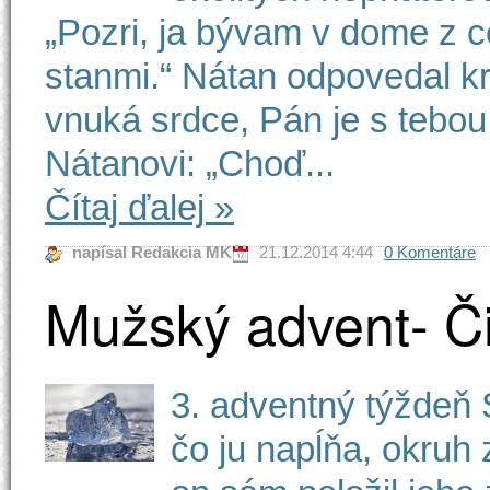
„Pozri, ja bývam v dome z c
stanmi.“ Nátan odpovedal krá
vnuká srdce, Pán je s tebou
Nátanovi: „Choď...
Čítaj ďalej
»
napísal Redakcia MK
21.12.2014 4:44
0 Komentáre
Mužský advent- Či
3. adventný týždeň 
čo ju napĺňa, okruh