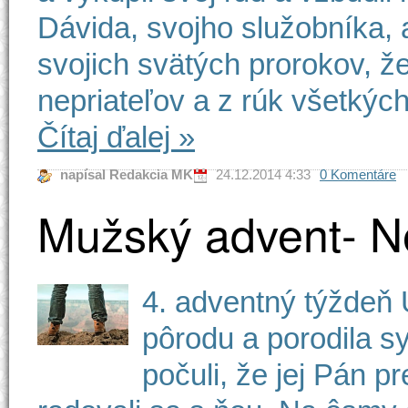
Dávida, svojho služobníka, 
svojich svätých prorokov, ž
nepriateľov a z rúk všetkých,
Čítaj ďalej
»
napísal Redakcia MK
24.12.2014 4:33
0 Komentáre
Mužský advent- 
4. adventný týždeň 
pôrodu a porodila sy
počuli, že jej Pán p