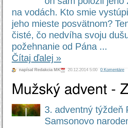
on sám položil jeho
na vodách. Kto smie vystúpi
jeho mieste posvätnom? Ten
čisté, čo nedvíha svoju duš
požehnanie od Pána ...
Čítaj ďalej
»
napísal Redakcia MK
20.12.2014 5:00
0 Komentáre
Mužský advent - 
3. adventný týždeň 
Samsonovo narodeni