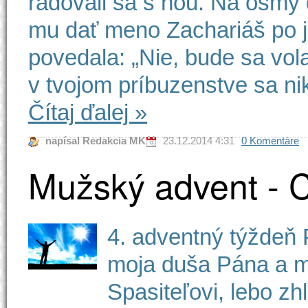
radovali sa s ňou. Na ôsmy d
mu dať meno Zachariáš po j
povedala: „Nie, bude sa vola
v tvojom príbuzenstve sa nik
Čítaj ďalej
»
napísal Redakcia MK
23.12.2014 4:31
0 Komentáre
Mužský advent - C
4. adventný týždeň 
moja duša Pána a m
Spasiteľovi, lebo zh