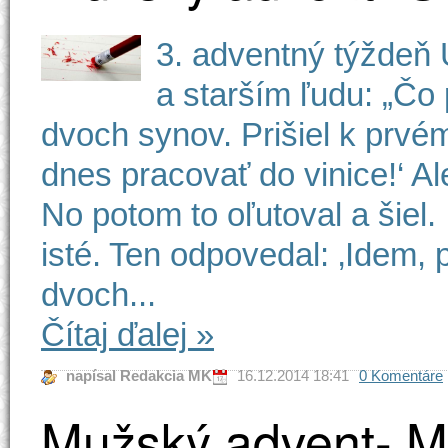
3. adventný týždeň
a starším ľudu: „Čo 
dvoch synov. Prišiel k prvé
dnes pracovať do vinice!‘ A
No potom to oľutoval a šiel.
isté. Ten odpovedal: ‚Idem, p
dvoch...
Čítaj ďalej
»
napísal Redakcia MK
16.12.2014 18:41
0 Komentáre
Mužský advent- M