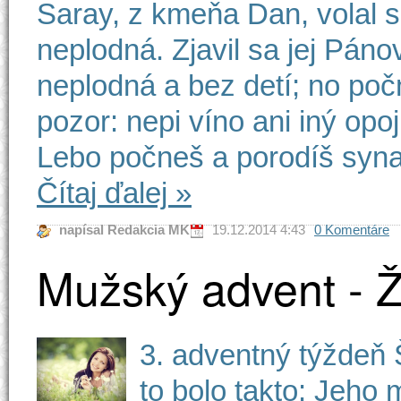
Saray, z kmeňa Dan, volal 
neplodná. Zjavil sa jej Pánov
neplodná a bez detí; no poč
pozor: nepi víno ani iný opo
Lebo počneš a porodíš syna,
Čítaj ďalej
»
napísal Redakcia MK
19.12.2014 4:43
0 Komentáre
Mužský advent - 
3. adventný týždeň 
to bolo takto: Jeho