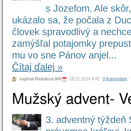
s Jozefom. Ale skôr,
ukázalo sa, že počala z Duc
človek spravodlivý a nechcel
zamýšľal potajomky prepusti
mu vo sne Pánov anjel...
Čítaj ďalej
»
napísal Redakcia MK
18.12.2014 4:41
0 Komentáre
Mužský advent- V
3. adventný týždeň 