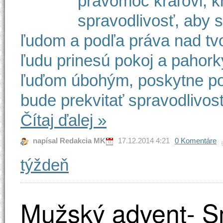
právomoc kráľovi, k
spravodlivosť, aby s
ľudom a podľa práva nad tv
ľudu prinesú pokoj a pahork
ľuďom úbohým, poskytne po
bude prekvitať spravodlivosť
Čítaj ďalej
»
napísal Redakcia MK
17.12.2014 4:21
0 Komentáre
týždeň
Mužský advent- S