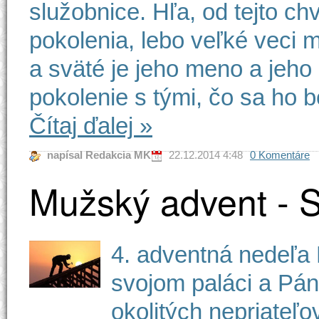
služobnice. Hľa, od tejto ch
pokolenia, lebo veľké veci mi
a sväté je jeho meno a jeho
pokolenie s tými, čo sa ho bo
Čítaj ďalej
»
napísal Redakcia MK
22.12.2014 4:48
0 Komentáre
Mužský advent - St
4. adventná nedeľa 
svojom paláci a Pán
okolitých nepriateľo