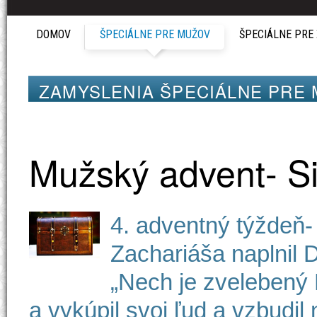
Špeciálne pre mužov
DOMOV
ŠPECIÁLNE PRE MUŽOV
ŠPECIÁLNE PRE 
ZAMYSLENIA ŠPECIÁLNE PRE
Mužský advent- S
4. adventný týždeň
Zachariáša naplnil 
„Nech je zvelebený P
a vykúpil svoj ľud a vzbudi