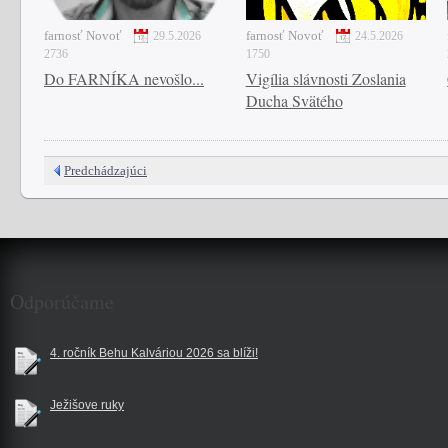
farnosť Novoť
farnosť Novoť
29.5.2026
24.5.2026
2736
1750
Do FARNÍKA nevošlo...
Vigília slávnosti Zoslania
Ducha Svätého
Predchádzajúci
$reklama
Odporúčame
4. ročník Behu Kalváriou 2026 sa blíži!
Ježišove ruky