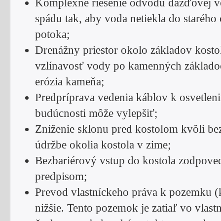
Komplexné riešenie odvodu dažďovej vo
spádu tak, aby voda netiekla do starého c
potoka;
Drenážny priestor okolo základov kostol
vzlínavosť vody po kamenných základoch
erózia kameňa;
Predpríprava vedenia káblov k osvetleni
budúcnosti môže vylepšiť;
Zníženie sklonu pred kostolom kvôli bez
údržbe okolia kostola v zime;
Bezbariérový vstup do kostola zodpove
predpisom;
Prevod vlastníckeho práva k pozemku (
nižšie. Tento pozemok je zatiaľ vo vlastn