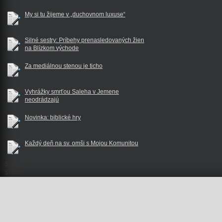
My si tu žijeme v „duchovnom luxuse“
Silné sestry: Príbehy prenasledovaných žien
na Blízkom východe
Za mediálnou stenou je ticho
Vyhrážky smrťou Saleha v Jemene
neodrádzajú
Novinka: biblické hry
Každý deň na sv. omši s Mojou Komunitou
$reklama
$footer