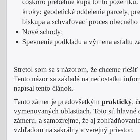
čoskoro prebehne kúpa tohto pozemku. 
kroky: geodetické oddelenie parcely, pr
biskupa a schvaľovací proces obecného z
Nové schody;
Spevnenie podkladu a výmena asfaltu za
Stretol som sa s názorom, že chceme riešiť 
Tento názor sa zakladá na nedostatku infor
napísal tento článok.
Tento zámer je predovšetkým
praktický
, 
vymenovaných oblastiach. Toto sú hlavné 
zámeru, a samozrejme, že aj zohľadňovanie 
vzhľadom na sakrálny a verejný priestor.