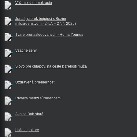
Vážime si demokraciu
Jonáš, prorok bojujúci s Božím
milosrdenstvom. (24.7. – 27.7. 2025)
Tváre prenasledovaných - Huma Younus
Vzácne ženy
Slovo pre chlapov: na ceste k zrelosti muža
Uzdravená priemernosť
Rivalita medzi súrodencami
Ako sa Boh stará
Litánie pokory