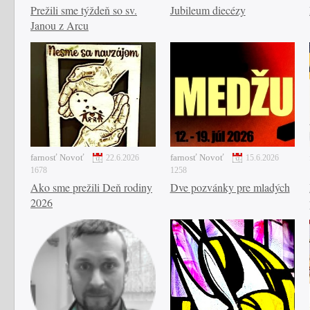
Prežili sme týždeň so sv.
Jubileum diecézy
Janou z Arcu
farnosť Novoť
farnosť Novoť
22.6.2026
15.6.2026
1678
1258
Ako sme prežili Deň rodiny
Dve pozvánky pre mladých
2026