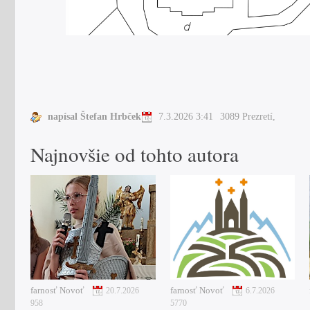
napísal Štefan Hrbček
7.3.2026 3:41
3089 Prezretí,
Najnovšie od tohto autora
farnosť Novoť
farnosť Novoť
20.7.2026
6.7.2026
958
5770