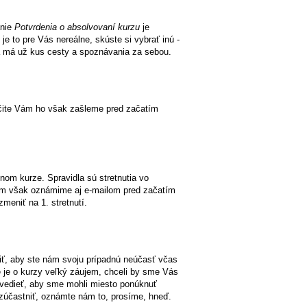
anie
Potvrdenia o absolvovaní kurzu
je
je to pre Vás nereálne, skúste si vybrať inú -
á má už kus cesty a spoznávania za sebou.
Určite Vám ho však zašleme pred začatím
tnom kurze. Spravidla sú stretnutia vo
Vám však oznámime aj e-mailom pred začatím
eniť na 1. stretnutí.
siť, aby ste nám svoju prípadnú neúčasť včas
 je o kurzy veľký záujem, chceli by sme Vás
 vedieť, aby sme mohli miesto ponúknuť
zúčastniť, oznámte nám to, prosíme, hneď.