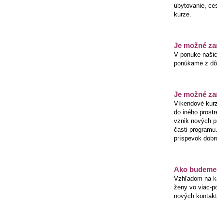
ubytovanie, ces
kurze.
Je možné zar
V ponuke našic
ponúkame z dôv
Je možné zar
Víkendové kurz
do iného prostr
vznik nových p
časti programu.
príspevok dob
Ako budeme 
Vzhľadom na ka
ženy vo viac-po
nových kontakto