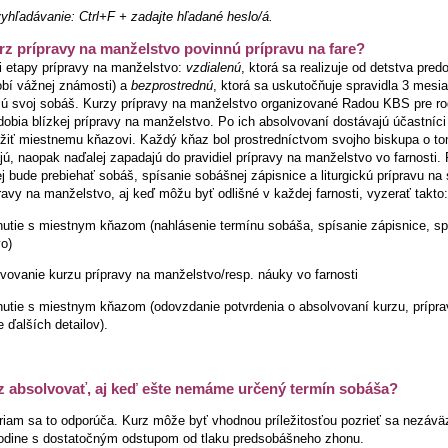
vyhľadávanie: Ctrl+F + zadajte hľadané heslo/á.
z prípravy na manželstvo povinnú prípravu na fare?
ri etapy prípravy na manželstvo:
vzdialenú
, ktorá sa realizuje od detstva pre
obí vážnej známosti) a
bezprostrednú
, ktorá sa uskutočňuje spravidla 3 mesia
jú svoj sobáš. Kurzy prípravy na manželstvo organizované Radou KBS pre ro
obia blízkej prípravy na manželstvo. Po ich absolvovaní dostávajú účastníci 
ožiť miestnemu kňazovi. Každý kňaz bol prostredníctvom svojho biskupa o t
, naopak naďalej zapadajú do pravidiel prípravy na manželstvo vo farnosti. 
rej bude prebiehať sobáš, spísanie sobášnej zápisnice a liturgickú prípravu na 
ravy na manželstvo, aj keď môžu byť odlišné v každej farnosti, vyzerať takto:
utie s miestnym kňazom (nahlásenie termínu sobáša, spísanie zápisnice, sp
o)
ovanie kurzu prípravy na manželstvo/resp. náuky vo farnosti
utie s miestnym kňazom (odovzdanie potvrdenia o absolvovaní kurzu, príprav
 ďalších detailov).
 absolvovať, aj keď ešte nemáme určený termín sobáša?
iam sa to odporúča. Kurz môže byť vhodnou príležitosťou pozrieť sa nezáväz
odine s dostatočným odstupom od tlaku predsobášneho zhonu.