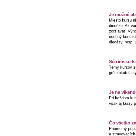
Je možné abs
Miesto kurzu n
diecéze. Ak vám
zdržiavať. Výho
osobný kontakt
diecézy, resp.
Sú rímsko-ka
Témy kurzov sú
gréckokatolícky
Je na víkend
Pri každom kur
však aj kurzy 
Čo všetko za
Priemerný popl
a stravovacích 