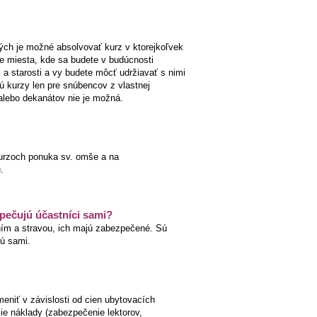
ch je možné absolvovať kurz v ktorejkoľvek
šie miesta, kde sa budete v budúcnosti
i a starosti a vy budete môcť udržiavať s nimi
 kurzy len pre snúbencov z vlastnej
alebo dekanátov nie je možná.
 kurzoch ponuka sv. omše a na
.
pečujú účastníci sami?
ním a stravou, ich majú zabezpečené. Sú
jú sami.
niť v závislosti od cien ubytovacích
ie náklady (zabezpečenie lektorov,