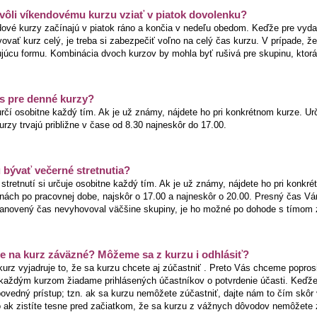
kvôli víkendovému kurzu vziať v piatok dovolenku?
dové kurzy začínajú v piatok ráno a končia v nedeľu obedom. Keďže pre vyd
ovať kurz celý, je treba si zabezpečiť voľno na celý čas kurzu. V prípade, že 
júcu formu. Kombinácia dvoch kurzov by mohla byť rušivá pre skupinu, ktor
s pre denné kurzy?
určí osobitne každý tím. Ak je už známy, nájdete ho pri konkrétnom kurze. 
rzy trvajú približne v čase od 8.30 najneskôr do 17.00.
bývať večerné stretnutia?
tretnutí si určuje osobitne každý tím. Ak je už známy, nájdete ho pri konkré
nách po pracovnej dobe, najskôr o 17.00 a najneskôr o 20.00. Presný čas 
tanovený čas nevyhovoval väčšine skupiny, je ho možné po dohode s tímom zm
ie na kurz záväzné? Môžeme sa z kurzu i odhlásiť?
kurz vyjadruje to, že sa kurzu chcete aj zúčastniť . Preto Vás chceme popro
 každým kurzom žiadame prihlásených účastníkov o potvrdenie účasti. Keďže
povedný prístup; tzn. ak sa kurzu nemôžete zúčastniť, dajte nám to čím skôr
o ak zistíte tesne pred začiatkom, že sa kurzu z vážnych dôvodov nemôžete 