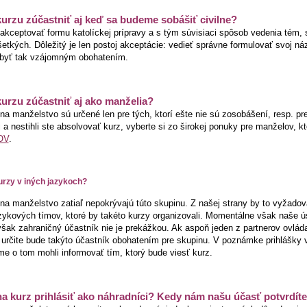
rzu zúčastniť aj keď sa budeme sobášiť civilne?
 akceptovať formu katolíckej prípravy a s tým súvisiaci spôsob vedenia tém,
šetkých. Dôležitý je len postoj akceptácie: vedieť správne formulovať svoj náz
 byť tak vzájomným obohatením.
rzu zúčastniť aj ako manželia?
na manželstvo sú určené len pre tých, ktorí ešte nie sú zosobášení, resp. pre
 a nestihli ste absolvovať kurz, vyberte si zo širokej ponuky pre manželov, 
OV
.
urzy v iných jazykoch?
 na manželstvo zatiaľ nepokrývajú túto skupinu. Z našej strany by to vyžado
zykových tímov, ktoré by takéto kurzy organizovali. Momentálne však naše ús
však zahraničný účastník nie je prekážkou. Ak aspoň jeden z partnerov ovlád
, určite bude takýto účastník obohatením pre skupinu. V poznámke prihlášky 
me o tom mohli informovať tím, ktorý bude viesť kurz.
 kurz prihlásiť ako náhradníci? Kedy nám našu účasť potvrdít