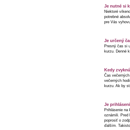
Je nutné si 
Niektoré víken
potrebné absolv
pre Vás vyhovu
Je určený ča
Presný čas si 
kurzu. Denné ku
Kedy zvyknú 
Čas večerných s
večerných hodi
kurzu. Ak by s
Je prihlásen
Prihlásenie na 
oznámili. Pred
poprosiť o zod
ďalším. Takist