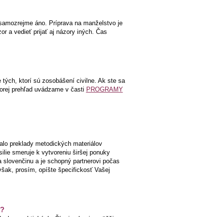
 samozrejme áno. Príprava na manželstvo je
or a vedieť prijať aj názory iných. Čas
 tých, ktorí sú zosobášení civilne. Ak ste sa
ktorej prehľad uvádzame v časti
PROGRAMY
valo preklady metodických materiálov
ilie smeruje k vytvoreniu širšej ponuky
a slovenčinu a je schopný partnerovi počas
však, prosím, opíšte špecifickosť Vašej
e?