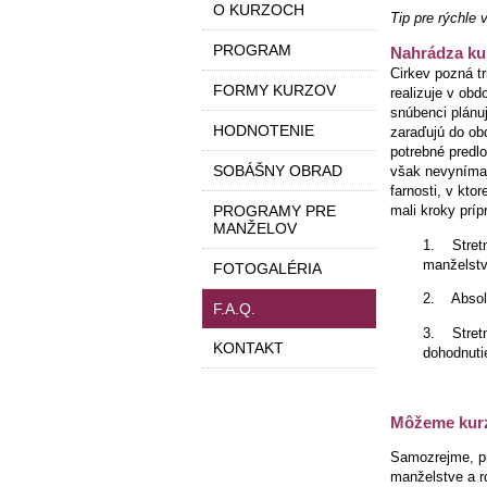
O KURZOCH
Tip pre rýchle 
PROGRAM
Nahrádza kur
Cirkev pozná t
FORMY KURZOV
realizuje v obd
snúbenci plánu
HODNOTENIE
zaraďujú do obd
potrebné predl
SOBÁŠNY OBRAD
však nevynímajú
farnosti, v kto
PROGRAMY PRE
mali kroky príp
MANŽELOV
1. Stretn
manželstv
FOTOGALÉRIA
2. Absolv
F.A.Q.
3. Stretn
KONTAKT
dohodnutie
Môžeme kurz
Samozrejme, pr
manželstve a r