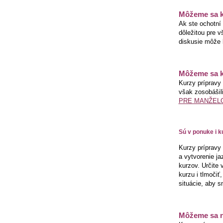
Môžeme sa ku
Ak ste ochotní
dôležitou pre v
diskusie môže
Môžeme sa ku
Kurzy prípravy 
však zosobášili
PRE MANŽEL
Sú v ponuke i k
Kurzy prípravy
a vytvorenie ja
kurzov. Určite 
kurzu i tlmočiť
situácie, aby s
Môžeme sa na