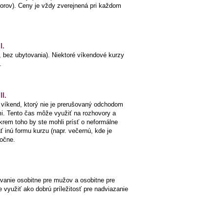
torov). Ceny je vždy zverejnená pri každom
I.
 bez ubytovania). Niektoré víkendové kurzy
.
I.
 víkend, ktorý nie je prerušovaný odchodom
mi. Tento čas môže využiť na rozhovory a
krem toho by ste mohli prísť o neformálne
 inú formu kurzu (napr. večernú, kde je
očne.
vanie osobitne pre mužov a osobitne pre
 využiť ako dobrú príležitosť pre nadviazanie