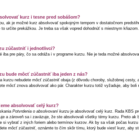
solvovať kurz i tesne pred sobášom?
dou, ak je možné kurz absolvovať spokojným tempom v dostatočnom predstih
e to určite prekážkou. Je treba sa však vopred dohodnúť s miestnym kňazom.
u zúčastniť i jednotlivci?
 iba pre páry, čo sa odráža i v programe kurzu. Nie je teda možné absolvova
zu bude môcť zúčastniť iba jeden z nás?
a kurzu nebudete môcť zúčastniť obaja (z dôvodu choroby, služobnej cesty, at
ete môcť znova absolvovať ako pár. Charakter kurzu totiž vyžaduje, aby boli 
eme absolvovať celý kurz?
skania
Potvrdenia o absolvovaní kurzu
je absolvovať celý kurz. Rada KBS pr
uje a zároveň sa i zaväzuje, že ste absolvovali všetky témy kurzu. Preto ak
te si vybrať z iných foriem alebo termínov kurzov. Ak by sa však počas kurz
dete môcť zúčastniť, oznámte to čím skôr tímu, ktorý bude viesť kurz, aby st