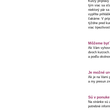
Kurzy prípravy
tým viac sa sť
niektorý pár s
vyplňte prihlá
čakárne. V prí
týždne pred ku
viac trpezlivosti
Môžeme byť 
Ak Vám vyhovuj
dvoch kurzoch. 
a podľa okolno
Je možné uro
Ak je na Vami p
a my presun zr
Sú v ponuke i
Na stránke sú 
potrebné infor