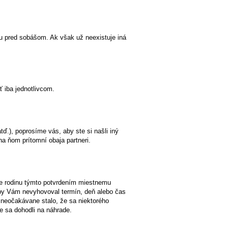
u pred sobášom. Ak však už neexistuje iná
ť iba jednotlivcom.
ď.), poprosíme vás, aby ste si našli iný
na ňom prítomní obaja partneri.
e rodinu týmto potvrdením miestnemu
 by Vám nevyhovoval termín, deň alebo čas
u neočakávane stalo, že sa niektorého
e sa dohodli na náhrade.