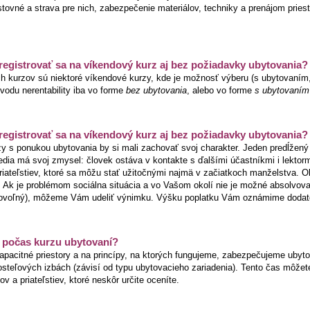
tovné a strava pre nich, zabezpečenie materiálov, techniky a prenájom pries
egistrovať sa na víkendový kurz aj bez požiadavky ubytovania? 
h kurzov sú niektoré víkendové kurzy, kde je možnosť výberu (s ubytovaním,
odu nerentability iba vo forme
bez ubytovania
, alebo vo forme
s ubytovaním
egistrovať sa na víkendový kurz aj bez požiadavky ubytovania? I
y s ponukou ubytovania by si mali zachovať svoj charakter. Jeden predĺžený
edia má svoj zmysel: človek ostáva v kontakte s ďalšími účastníkmi i lektor
riateľstiev, ktoré sa môžu stať užitočnými najmä v začiatkoch manželstva. O
 Ak je problémom sociálna situácia a vo Vašom okolí nie je možné absolvovať
rovoľný), môžeme Vám udeliť výnimku. Výšku poplatku Vám oznámime dodat
počas kurzu ubytovaní?
pacitné priestory a na princípy, na ktorých fungujeme, zabezpečujeme ubyto
steľových izbách (závisí od typu ubytovacieho zariadenia). Tento čas môžete
v a priateľstiev, ktoré neskôr určite oceníte.