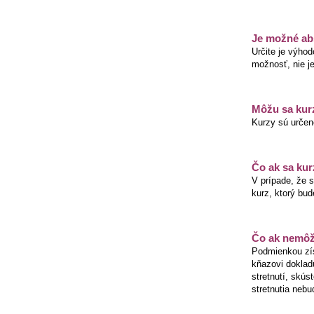
Je možné ab
Určite je výho
možnosť, nie j
Môžu sa kurz
Kurzy sú určené
Čo ak sa kur
V prípade, že s
kurz, ktorý bud
Čo ak nemôž
Podmienkou zí
kňazovi doklad
stretnutí, skús
stretnutia nebu