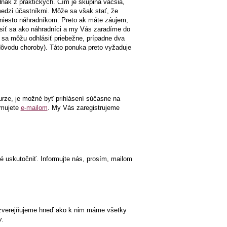
nak z praktických. Čím je skupina väčšia,
medzi účastníkmi. Môže sa však stať, že
 miesto náhradníkom. Preto ak máte záujem,
ásiť sa ako náhradníci a my Vás zaradíme do
 sa môžu odhlásiť priebežne, prípadne dva
 dôvodu choroby). Táto ponuka preto vyžaduje
urze, je možné byť prihlásení súčasne na
rmujete
e-mailom
. My Vás zaregistrujeme
é uskutočniť. Informujte nás, prosím, mailom
y zverejňujeme hneď ako k nim máme všetky
v.