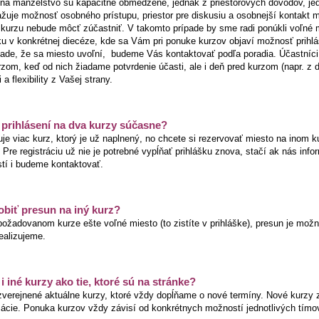
 na manželstvo sú kapacitne obmedzené, jednak z priestorových dôvodov, jed
ažuje možnosť osobného prístupu, priestor pre diskusiu a osobnejší kontakt 
a kurzu nebude môcť zúčastniť. V takomto prípade by sme radi ponúkli voľné
šku v konkrétnej diecéze, kde sa Vám pri ponuke kurzov objaví možnosť prihl
pade, že sa miesto uvoľní, budeme Vás kontaktovať podľa poradia. Účastníci
rzom, keď od nich žiadame potvrdenie účasti, ale i deň pred kurzom (napr. z
 a flexibility z Vašej strany.
prihlásení na dva kurzy súčasne?
e viac kurz, ktorý je už naplnený, no chcete si rezervovať miesto na inom k
Pre registráciu už nie je potrebné vypĺňať prihlášku znova, stačí ak nás info
stí i budeme kontaktovať.
biť presun na iný kurz?
ožadovanom kurze ešte voľné miesto (to zistíte v prihláške), presun je možn
ealizujeme.
 iné kurzy ako tie, ktoré sú na stránke?
zverejnené aktuálne kurzy, ktoré vždy dopĺňame o nové termíny. Nové kurz
mácie. Ponuka kurzov vždy závisí od konkrétnych možností jednotlivých tímo