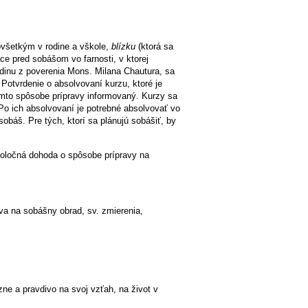
dovšetkým v rodine a vškole,
blízku
(ktorá sa
ce pred sobášom vo farnosti, v ktorej
dinu z poverenia Mons. Milana Chautura, sa
Potvrdenie o absolvovaní kurzu, ktoré je
omto spôsobe prípravy informovaný. Kurzy sa
Po ich absolvovaní je potrebné absolvovať vo
sobáš. Pre tých, ktorí sa plánujú sobášiť, by
oločná dohoda o spôsobe prípravy na
a na sobášny obrad, sv. zmierenia,
ne a pravdivo na svoj vzťah, na život v