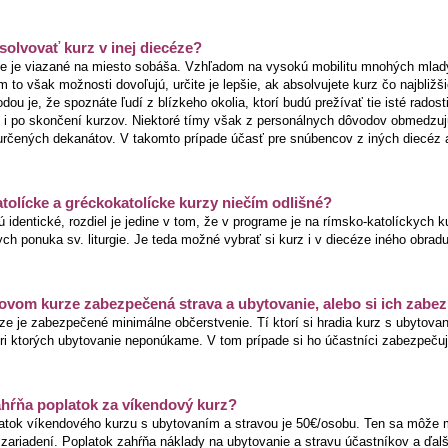
olvovať kurz v inej diecéze?
ie je viazané na miesto sobáša. Vzhľadom na vysokú mobilitu mnohých mladý
 to však možnosti dovoľujú, určite je lepšie, ak absolvujete kurz čo najbliž
dou je, že spoznáte ľudí z blízkeho okolia, ktorí budú prežívať tie isté radost
 i po skončení kurzov. Niektoré tímy však z personálnych dôvodov obmedzujú
 určených dekanátov. V takomto prípade účasť pre snúbencov z iných diecéz 
tolícke a gréckokatolícke kurzy niečím odlišné?
 identické, rozdiel je jedine v tom, že v programe je na rímsko-katolíckych
ch ponuka sv. liturgie. Je teda možné vybrať si kurz i v diecéze iného obradu
ovom kurze zabezpečená strava a ubytovanie, alebo si ich zabez
ze je zabezpečené minimálne občerstvenie. Tí ktorí si hradia kurz s ubytova
pri ktorých ubytovanie neponúkame. V tom prípade si ho účastníci zabezpeču
hŕňa poplatok za víkendový kurz?
atok víkendového kurzu s ubytovaním a stravou je 50€/osobu. Ten sa môže me
zariadení. Poplatok zahŕňa náklady na ubytovanie a stravu účastníkov a ďalš