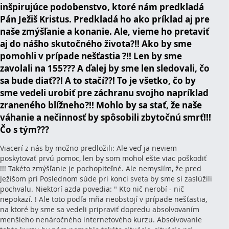
inšpirujúce podobenstvo, ktoré nám predkladá
Pán Ježiš Kristus. Predkladá ho ako príklad aj pre
naše zmýšľanie a konanie. Ale, vieme ho pretaviť
aj do nášho skutočného života?!! Ako by sme
pomohli v prípade nešťastia ?!! Len by sme
zavolali na 155??? A ďalej by sme len sledovali, čo
sa bude diať??! A to stačí??! To je všetko, čo by
sme vedeli urobiť pre záchranu svojho napríklad
zraneného blížneho?!! Mohlo by sa stať, že naše
váhanie a nečinnosť by spôsobili zbytočnú smrť!!!
Čo s tým???
Viacerí z nás by možno predložili: Ale veď ja neviem
poskytovať prvú pomoc, len by som mohol ešte viac poškodiť
!!! Takéto zmýšľanie je pochopiteľné. Ale nemyslím, že pred
Ježišom pri Poslednom súde pri konci sveta by sme si zaslúžili
pochvalu. Niektorí azda povedia: " Kto nič nerobí - nič
nepokazí. ! Ale toto podľa mňa neobstojí v prípade nešťastia,
na ktoré by sme sa vedeli pripraviť dopredu absolvovaním
menšieho nenáročného internetového kurzu. Absolvovanie