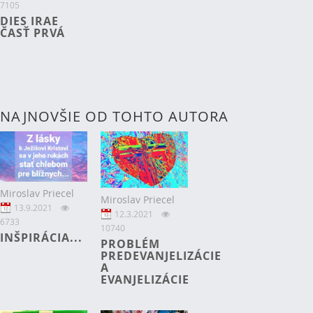
7105
DIES IRAE
ČASŤ PRVÁ
NAJNOVŠIE OD TOHTO AUTORA
Miroslav Priecel
Miroslav Priecel
13.9.2021
12.3.2021
6733
10740
INŠPIRÁCIA...
PROBLÉM
PREDEVANJELIZÁCIE
A
EVANJELIZÁCIE