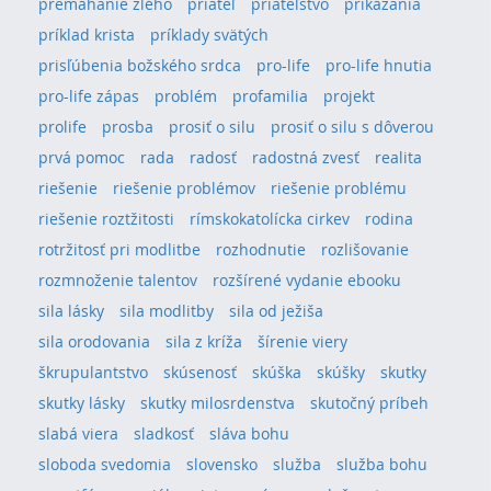
premáhanie zlého
priateľ
priateľstvo
prikázania
príklad krista
príklady svätých
prisľúbenia božského srdca
pro-life
pro-life hnutia
pro-life zápas
problém
profamilia
projekt
prolife
prosba
prosiť o silu
prosiť o silu s dôverou
prvá pomoc
rada
radosť
radostná zvesť
realita
riešenie
riešenie problémov
riešenie problému
riešenie roztžitosti
rímskokatolícka cirkev
rodina
rotržitosť pri modlitbe
rozhodnutie
rozlišovanie
rozmnoženie talentov
rozšírené vydanie ebooku
sila lásky
sila modlitby
sila od ježiša
sila orodovania
sila z kríža
šírenie viery
škrupulantstvo
skúsenosť
skúška
skúšky
skutky
skutky lásky
skutky milosrdenstva
skutočný príbeh
slabá viera
sladkosť
sláva bohu
sloboda svedomia
slovensko
služba
služba bohu