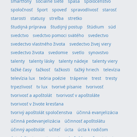
smartfóny
sociálne siete
spása
spoločenstvo
spoločnosť
šport
spoveď
spravodlivosť
starosť
starosti
statusy
streľba
stretko
študijná príprava
študijný postup
štúdium
súd
svedctvo
svedctvo pomoci svätého
svedectvo
svedectvo vlastného života
svedectvo živej viery
svedectvo života
svedomie
svetlo
synovstvo
talenty
talenty lásky
talenty nádeje
talenty viery
ťažké časy
ťažkosť
ťažkosti
ťažký hriech
televízia
televízia lux
teória poézie
trápenie
trest
tresty
trpezlivosť
tv lux
tvorivé písanie
tvorivosť
tvorivosť a apoštolát
tvorivosť v apoštoláte
tvorivosť v živote kresťana
tvorivý apoštolát spoločenstva
účinná evanjelizácia
účinná pedevanjelizácia
účinnosť apoštolátu
účinný apoštolát
učiteľ
úcta
úcta k rodičom