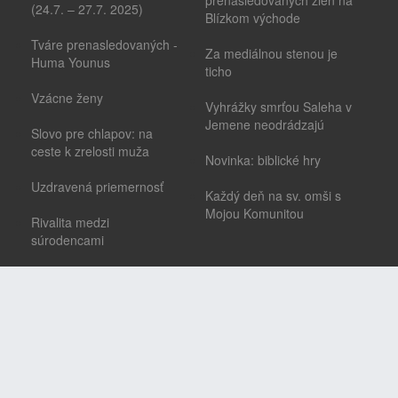
prenasledovaných žien na
(24.7. – 27.7. 2025)
Blízkom východe
Tváre prenasledovaných -
Za mediálnou stenou je
Huma Younus
ticho
Vzácne ženy
Vyhrážky smrťou Saleha v
Jemene neodrádzajú
Slovo pre chlapov: na
ceste k zrelosti muža
Novinka: biblické hry
Uzdravená priemernosť
Každý deň na sv. omši s
Mojou Komunitou
Rivalita medzi
súrodencami