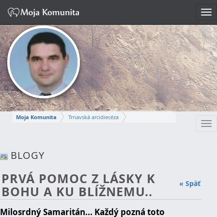
Tog
nav
Moja Komunita
Trnavská arcidiecéza
Tog
Dekanát Komárno
farnosť Komárno
nav
MIROSLAV
BLOGY
Napísať správu
PRVÁ POMOC Z LÁSKY K
« Späť
BOHU A KU BLÍŽNEMU..
Milosrdný Samaritán... Každý pozná toto