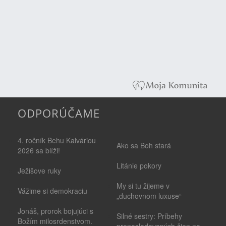
ODPORÚČAME
4. ročník Behu Kalváriou
Ako sa Boh stará
2026 sa blíži!
Litánie pokory
Ježišove ruky
My si tu žijeme v
Vážime si demokraciu
„duchovnom luxuse“
Jonáš, prorok bojujúci s
Silné sestry: Príbehy
Božím milosrdenstvom.