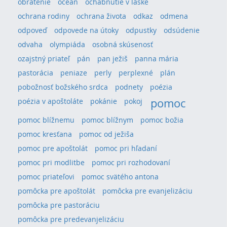
obrátenie
oceán
ochabnutie v láske
ochrana rodiny
ochrana života
odkaz
odmena
odpoveď
odpovede na útoky
odpustky
odsúdenie
odvaha
olympiáda
osobná skúsenosť
ozajstný priateľ
pán
pan ježiš
panna mária
pastorácia
peniaze
perly
perplexné
plán
pobožnosť božského srdca
podnety
poézia
pomoc
poézia v apoštoláte
pokánie
pokoj
pomoc blížnemu
pomoc blížnym
pomoc božia
pomoc kresťana
pomoc od ježiša
pomoc pre apoštolát
pomoc pri hľadaní
pomoc pri modlitbe
pomoc pri rozhodovaní
pomoc priateľovi
pomoc svätého antona
pomôcka pre apoštolát
pomôcka pre evanjelizáciu
pomôcka pre pastoráciu
pomôcka pre predevanjelizáciu