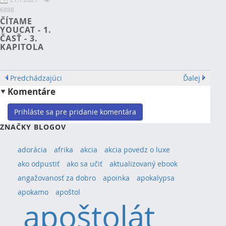
6888
ČÍTAME
YOUCAT - 1.
ČASŤ - 3.
KAPITOLA
Predchádzajúci
Ďalej
Komentáre
Prihláste sa pre pridanie komentára
ZNAČKY BLOGOV
adorácia
afrika
akcia
akcia povedz o luxe
ako odpustiť
ako sa učiť
aktualizovaný ebook
angažovanosť za dobro
apoinka
apokalypsa
apokamo
apoštol
apoštolát