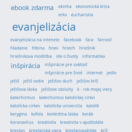
ebook zdarma
ekniha
ekonomická kríza
erko
eucharistia
evanjelizácia
evanjelizácia na intenete
facebook
fara
farnosť
hľadanie
hlbina
hnev
hriech
hriešnik
hriešnikova modlitba
ide o životy
informatika
inšpirácia
inšpirácie pre svätosť
inšpirácie pre život
internet
jedlo
ježiš
ježiš vedie
ježišov duch
ježišov kríž
ježišova láska
ježišove zásluhy
k - rok mojej viery
katechizmus
katechizmus katolíckej cirkvi
katolícka cirkev
katolícka univerzita
katolík
kerygma
kofola
konkrétna láska
koráb
koronavírus
kreativita
kreativita v apoštoláte
kresťan
kresťanská viera
kresťanvpolitike
kríž