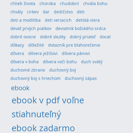
chlieb života
choroba
chudobní
chvála bohu
chvály
cirkev
dar
dedičstvo
deti
deti a modlitba
deti veriacich
detská viera
deväť prvých piatkov
deviatnik božského srdca
dobré ovocie
dobré skutky
dobrý priateľ
docat
dôkazy
dôležité
dotazník pre blahorečenie
dôvera
dôvera ježišovi
dôvera pánovi
dôvera v boha
dôvera voči bohu
duch svätý
duchovné zbrane
duchovný boj
duchovný boj s hriechom
duchovný zápas
ebook
ebook v pdf voľne
stiahnuteľný
ebook zadarmo