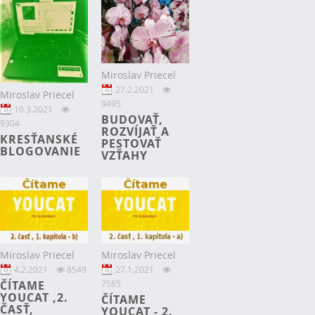
Miroslav Priecel
27.2.2021
Miroslav Priecel
9495
10.3.2021
BUDOVAŤ,
9304
ROZVÍJAŤ A
KRESŤANSKÉ
PESTOVAŤ
BLOGOVANIE
VZŤAHY
Miroslav Priecel
Miroslav Priecel
4.2.2021
8549
27.1.2021
ČÍTAME
7585
YOUCAT ,2.
ČÍTAME
ČASŤ,
YOUCAT - 2.