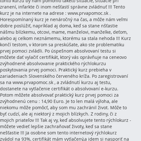
tohto kurzu by nám pomohlo takéto situácie, situácie pri
zranení, infarkte či inom nešťastí správne zvládnuť !!! Tento
kurz je na internete na adrese : www.prvapomoc.sk .
Horespomínaný kurz je nenáročný na čas, a môže nám veľmi
dobre poslúžiť, napríklad aj doma, keď sa stane nšťastie
nášmu blízkemu, otcovi, mame, manželovi, manželke, deťom,
alebo aj celkom neznámemu, ktorému sa stala nehoda !!! Kurz
končí testom, v ktorom sa preskúšate, ako ste problematiku
prvej pomoci zvládli. Po úspešnom absolvovaní testu si
môžete dať vylačiť certifikát, ktorý vás oprávňuje na ceneovo
zvýhodnené absolvovanie praktického rýchlokurzu
poskytovania prvej pomoci. Praktický kurz prebieha v
zariadeniach Slovenského červeného kríža. Po zaregistrovaní
sa na www.prvapomoc.sk , a zvládnutí kurzu aj testu,
dostanete na vytlačenie certifikát o absolvovaní e-kurzu.
Potom môžete absolvovať praktický kurz prvej pomoci za
zvýhodnenú cenu : 14,90 Euro. Je to len malá výloha, ale
niekomu môže pomôcť, aby som mu zachránil život. Môže to
byť cudzí, ale aj niektorý z mojich blízkych. Z rodiny, či z
mojich priateľov !!! Tak aj vy, keď absolvujete tento rýchlokurz -
môžete vedieť lepšie zachraňovať životy, keď sa stane
nešťastie !!! Ja osobne som tento internetový rýchlokurz
zvádol na 93%, certifikát mám vytlačený,a idem si nasporiť na