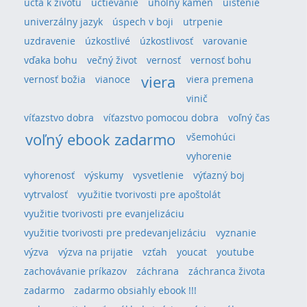
úcta k životu
uctievanie
uhoľný kameň
uistenie
univerzálny jazyk
úspech v boji
utrpenie
uzdravenie
úzkostlivé
úzkostlivosť
varovanie
vďaka bohu
večný život
vernosť
vernosť bohu
viera
vernosť božia
vianoce
viera premena
vinič
víťazstvo dobra
víťazstvo pomocou dobra
voľný čas
voľný ebook zadarmo
všemohúci
vyhorenie
vyhorenosť
výskumy
vysvetlenie
výťazný boj
vytrvalosť
využitie tvorivosti pre apoštolát
využitie tvorivosti pre evanjelizáciu
využitie tvorivosti pre predevanjelizáciu
vyznanie
výzva
výzva na prijatie
vzťah
youcat
youtube
zachovávanie príkazov
záchrana
záchranca života
zadarmo
zadarmo obsiahly ebook !!!