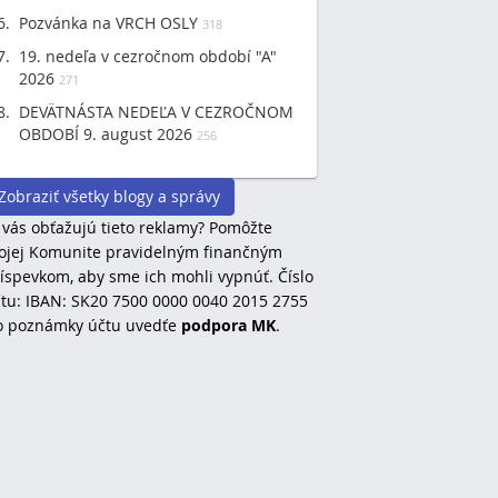
Pozvánka na VRCH OSLY
318
19. nedeľa v cezročnom období "A"
2026
271
DEVÄTNÁSTA NEDEĽA V CEZROČNOM
OBDOBÍ 9. august 2026
256
Zobraziť všetky blogy a správy
 vás obťažujú tieto reklamy? Pomôžte
jej Komunite pravidelným finančným
íspevkom, aby sme ich mohli vypnúť. Číslo
tu: IBAN: SK20 7500 0000 0040 2015 2755
o poznámky účtu uvedťe
podpora MK
.