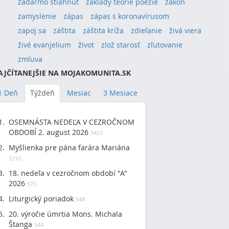
zadarmo stiahnuť
základy teórie poézie
zákon
zamyslenie
zápas
zápas s koronavírusom
zapoj sa
záštita
záštita kríža
zdieľanie
živá viera
živé evanjelium
život
zlož starosť
zľutovanie
zmluva
AJČÍTANEJŠIE NA MOJAKOMUNITA.SK
1 Deň
Týždeň
Mesiac
3 Mesiace
OSEMNÁSTA NEDEĽA V CEZROČNOM
OBDOBÍ 2. august 2026
3423
Myšlienka pre pána farára Mariána
1210
18. nedeľa v cezročnom období "A"
2026
575
Liturgický poriadok
548
20. výročie úmrtia Mons. Michala
Štanga
544