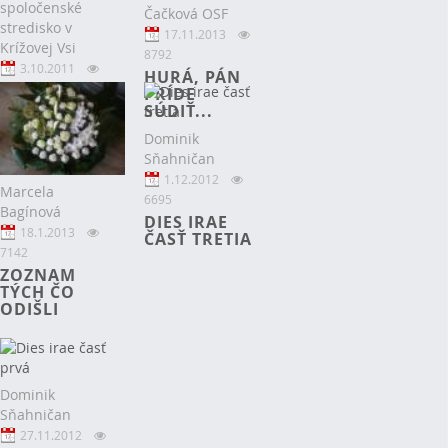
spoločenské
Čačková OSF
stredisko v
17.11.2013
Krížovej Vsi
8792
3.10.2011
HURÁ, PÁN
8604
PRÍDE
SÚDIŤ...
CHVÁLY S
VYUČOVANÍM
Dominik
Sňahničan
1.12.2012
Marcela
6695
Bagínová
DIES IRAE
18.1.2013
ČASŤ TRETIA
7142
ZOZNAM
TÝCH ČO
ODIŠLI
Dominik
Sňahničan
27.11.2012