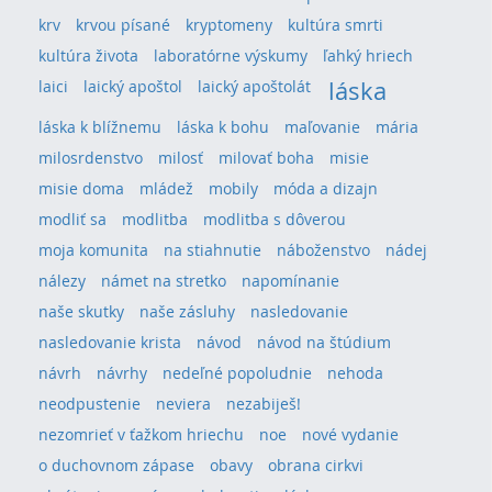
krv
krvou písané
kryptomeny
kultúra smrti
kultúra života
laboratórne výskumy
ľahký hriech
láska
laici
laický apoštol
laický apoštolát
láska k blížnemu
láska k bohu
maľovanie
mária
milosrdenstvo
milosť
milovať boha
misie
misie doma
mládež
mobily
móda a dizajn
modliť sa
modlitba
modlitba s dôverou
moja komunita
na stiahnutie
náboženstvo
nádej
nálezy
námet na stretko
napomínanie
naše skutky
naše zásluhy
nasledovanie
nasledovanie krista
návod
návod na štúdium
návrh
návrhy
nedeľné popoludnie
nehoda
neodpustenie
neviera
nezabiješ!
nezomrieť v ťažkom hriechu
noe
nové vydanie
o duchovnom zápase
obavy
obrana cirkvi