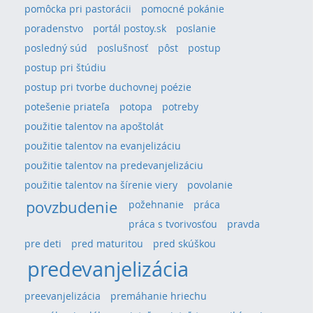
pomôcka pri pastorácii
pomocné pokánie
poradenstvo
portál postoy.sk
poslanie
posledný súd
poslušnosť
pôst
postup
postup pri štúdiu
postup pri tvorbe duchovnej poézie
potešenie priateľa
potopa
potreby
použitie talentov na apoštolát
použitie talentov na evanjelizáciu
použitie talentov na predevanjelizáciu
použitie talentov na šírenie viery
povolanie
povzbudenie
požehnanie
práca
práca s tvorivosťou
pravda
pre deti
pred maturitou
pred skúškou
predevanjelizácia
preevanjelizácia
premáhanie hriechu