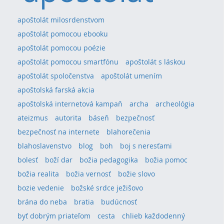
apoštolát milosrdenstvom
apoštolát pomocou ebooku
apoštolát pomocou poézie
apoštolát pomocou smartfónu
apoštolát s láskou
apoštolát spoločenstva
apoštolát umením
apoštolská farská akcia
apoštolská internetová kampaň
archa
archeológia
ateizmus
autorita
báseň
bezpečnosť
bezpečnosť na internete
blahorečenia
blahoslavenstvo
blog
boh
boj s neresťami
bolesť
boží dar
božia pedagogika
božia pomoc
božia realita
božia vernosť
božie slovo
bozie vedenie
božské srdce ježišovo
brána do neba
bratia
budúcnosť
byť dobrým priateľom
cesta
chlieb každodenný