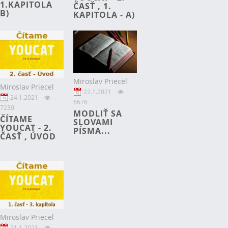
1.KAPITOLA
ČASŤ , 1.
B)
KAPITOLA - A)
Miroslav Priecel
Miroslav Priecel
22.1.2021
24.1.2021
6676
7230
MODLIŤ SA
ČÍTAME
SLOVAMI
YOUCAT - 2.
PÍSMA...
ČASŤ , ÚVOD
Miroslav Priecel
21.1.2021