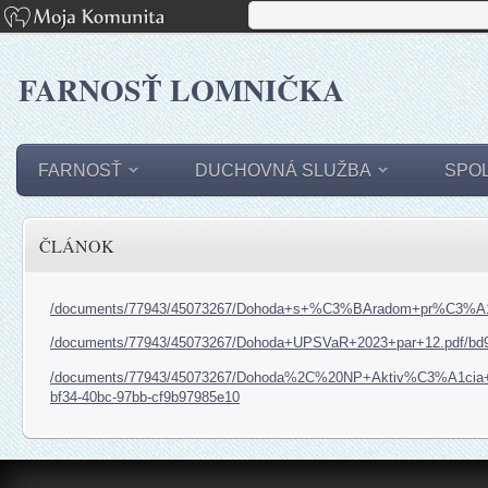
FARNOSŤ LOMNIČKA
FARNOSŤ
DUCHOVNÁ SLUŽBA
SPO
ČLÁNOK
/documents/77943/45073267/Dohoda+s+%C3%BAradom+pr%C3%A1ce
/documents/77943/45073267/Dohoda+UPSVaR+2023+par+12.pdf/bd9
/documents/77943/45073267/Dohoda%2C%20NP+Aktiv%C3%A1cia
bf34-40bc-97bb-cf9b97985e10