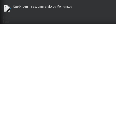
Každý deň na sv. omši s Mojou Komunitou
$reklama
$footer