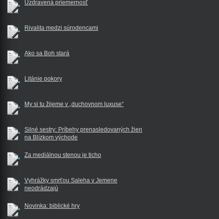
Uzdravená priemernosť
Rivalita medzi súrodencami
Ako sa Boh stará
Litánie pokory
My si tu žijeme v „duchovnom luxuse“
Silné sestry: Príbehy prenasledovaných žien
na Blízkom východe
Za mediálnou stenou je ticho
Vyhrážky smrťou Saleha v Jemene
neodrádzajú
Novinka: biblické hry