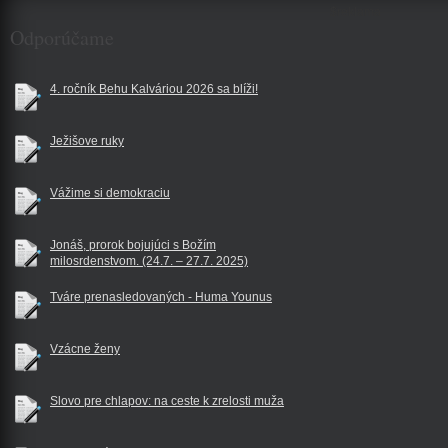
$reklama
Odporúčame
4. ročník Behu Kalváriou 2026 sa blíži!
Ježišove ruky
Vážime si demokraciu
Jonáš, prorok bojujúci s Božím
milosrdenstvom. (24.7. – 27.7. 2025)
Tváre prenasledovaných - Huma Younus
Vzácne ženy
Slovo pre chlapov: na ceste k zrelosti muža