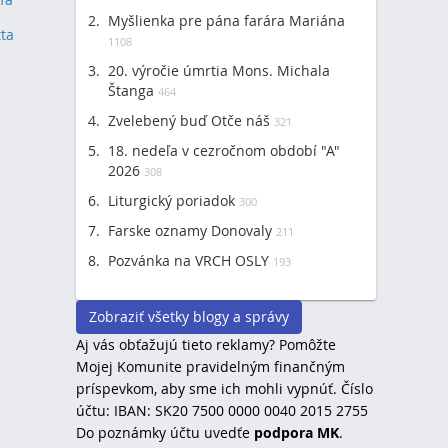
Myšlienka pre pána farára Mariána
tta
(1)
1108
20. výročie úmrtia Mons. Michala
Štanga
464
Zvelebený buď Otče náš
321
18. nedeľa v cezročnom období "A"
2026
308
Liturgický poriadok
300
Farske oznamy Donovaly
211
Pozvánka na VRCH OSLY
193
Zobraziť všetky blogy a správy
Aj vás obťažujú tieto reklamy? Pomôžte
Mojej Komunite pravidelným finančným
príspevkom, aby sme ich mohli vypnúť. Číslo
účtu: IBAN: SK20 7500 0000 0040 2015 2755
Do poznámky účtu uvedťe
podpora MK
.