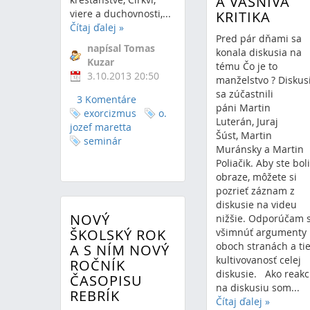
A VÁŠNIVÁ
viere a duchovnosti,...
KRITIKA
Čítaj ďalej
»
Pred pár dňami sa
napísal Tomas
konala diskusia na
Kuzar
tému Čo je to
3.10.2013 20:50
manželstvo ? Diskus
sa zúčastnili
3 Komentáre
páni Martin
exorcizmus
o.
Luterán, Juraj
jozef maretta
Šúst, Martin
seminár
Muránsky a Martin
Poliačik. Aby ste boli
obraze, môžete si
pozrieť záznam z
diskusie na videu
NOVÝ
nižšie. Odporúčam s
ŠKOLSKÝ ROK
všimnúť argumenty
oboch stranách a ti
A S NÍM NOVÝ
kultivovanosť celej
ROČNÍK
diskusie. Ako reakc
ČASOPISU
na diskusiu som...
REBRÍK
Čítaj ďalej
»