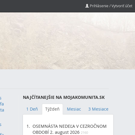
Prihlásenie / Vytvoriť účet
NAJČÍTANEJŠIE NA MOJAKOMUNITA.SK
s
fa
1 Deň
Týždeň
Mesiac
3 Mesiace
tta
s
(1)
OSEMNÁSTA NEDEĽA V CEZROČNOM
OBDOBÍ 2. august 2026
2160
fa
(1)