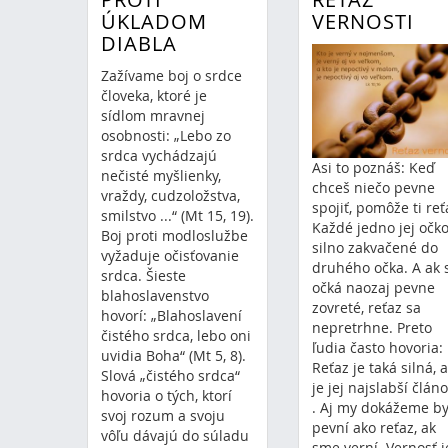
ÚKLADOM
VERNOSTI
DIABLA
Zažívame boj o srdce
človeka, ktoré je
sídlom mravnej
osobnosti: „Lebo zo
srdca vychádzajú
Asi to poznáš: Keď
nečisté myšlienky,
chceš niečo pevne
vraždy, cudzoložstva,
spojiť, pomôže ti reť
smilstvo ...“ (Mt 15, 19).
Každé jedno jej očko
Boj proti modloslužbe
silno zakvačené do
vyžaduje očisťovanie
druhého očka. A ak 
srdca. Šieste
očká naozaj pevne
blahoslavenstvo
zovreté, reťaz sa
hovorí: „Blahoslavení
nepretrhne. Preto
čistého srdca, lebo oni
ľudia často hovoria:
uvidia Boha“ (Mt 5, 8).
Reťaz je taká silná, 
Slová „čistého srdca“
je jej najslabší člán
hovoria o tých, ktorí
. Aj my dokážeme by
svoj rozum a svoju
pevní ako reťaz, ak
vôľu dávajú do súladu
sme verní. Vernosť j