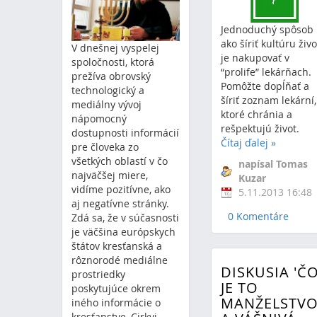
Jednoduchý spôsob
ako šíriť kultúru živ
V dnešnej vyspelej
je nakupovať v
spoločnosti, ktorá
“prolife” lekárňach.
prežíva obrovský
Pomôžte dopĺňať a
technologický a
šíriť zoznam lekární,
mediálny vývoj
ktoré chránia a
nápomocný
rešpektujú život.
dostupnosti informácií
Čítaj ďalej
»
pre človeka zo
všetkých oblastí v čo
napísal Tomas
najväčšej miere,
Kuzar
vidíme pozitívne, ako
5.11.2013 16:48
aj negatívne stránky.
0 Komentáre
Zdá sa, že v súčasnosti
je väčšina európskych
štátov kresťanská a
rôznorodé mediálne
DISKUSIA 'Č
prostriedky
JE TO
poskytujúce okrem
MANŽELSTVO
iného informácie o
kresťanstve, Cirkvi,