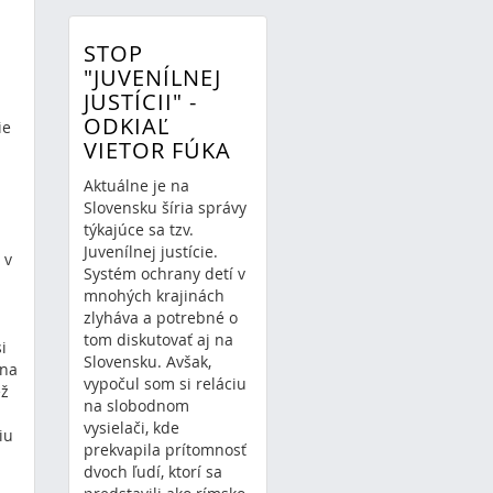
STOP
"JUVENÍLNEJ
JUSTÍCII" -
ODKIAĽ
ie
VIETOR FÚKA
Aktuálne je na
Slovensku šíria správy
týkajúce sa tzv.
Juvenílnej justície.
 v
Systém ochrany detí v
mnohých krajinách
zlyháva a potrebné o
tom diskutovať aj na
i
Slovensku. Avšak,
 na
vypočul som si reláciu
ež
na slobodnom
vysielači, kde
iu
prekvapila prítomnosť
dvoch ľudí, ktorí sa