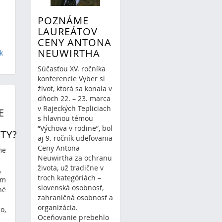
POZNÁME
LAUREÁTOV
CENY ANTONA
NEUWIRTHA
k
Súčasťou XV. ročníka
konferencie Vyber si
život, ktorá sa konala v
dňoch 22. – 23. marca
v Rajeckých Tepliciach
E
s hlavnou témou
“Výchova v rodine”, bol
TY?
aj 9. ročník udeľovania
Ceny Antona
me
Neuwirtha za ochranu
života, už tradične v
,
troch kategóriách –
ám
slovenská osobnosť,
né
zahraničná osobnosť a
organizácia.
o,
Oceňovanie prebehlo