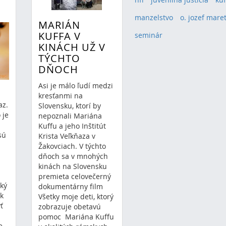
manzelstvo
(1)
o. jozef mare
MARIÁN
KUFFA V
seminár
(1)
KINÁCH UŽ V
TÝCHTO
DŇOCH
Asi je málo ľudí medzi
kresťanmi na
az.
Slovensku, ktorí by
 je
nepoznali Mariána
Kuffu a jeho Inštitút
sú
Krista Veľkňaza v
Žakovciach. V týchto
dňoch sa v mnohých
kinách na Slovensku
premieta celovečerný
aký
dokumentárny film
ok
Všetky moje deti, ktorý
ť
zobrazuje obetavú
pomoc Mariána Kuffu
e