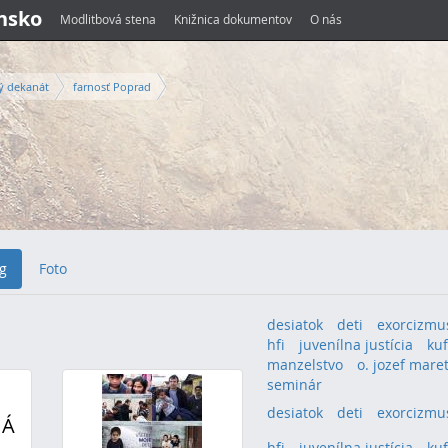
ensko
Modlitbová stena
Knižnica dokumentov
O nás
ý dekanát
farnosť Poprad
g
Foto
desiatok
deti
exorcizmu
hfi
juvenílna justícia
kuf
manzelstvo
o. jozef mare
seminár
desiatok
(1)
deti
(1)
exorcizmu
NÁ
hfi
(1)
juvenílna justícia
(1)
kuf