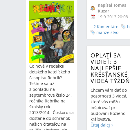
napísal Tomas
Kuzar
19.9.2013 20:08
2 Komentáre
h
manzelstvo
OPLATÍ SA
VIDIEŤ: 3
Čo nové v redakcii
NAJLEPŠIE
detského katolíckeho
KRESŤANSKÉ
časopisu Rebrík?
VIDEÁ TÝŽD
Tešíme sa už
z pohľadu na
Chcem vám dať do
septembrové číslo 24.
pozornosti 3 videá,
ročníka Rebríka na
ktoré vás môžu
školský rok
inšpirovať pri
2013/2014. Čoskoro sa
budovaní Božieho
dostane do schránok
kráľovstva.
našich čitateľov, na
Čítaj ďalej
»
pultíky chrámov, do