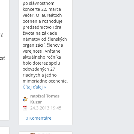
po slávnostnom
koncerte 22. marca
večer. O laureátoch
ocenenia rozhoduje
predsedníctvo Fóra
života na základe
y,
námetov od členských
organizácií, členov a
verejnosti. Vrátane
aktuálneho ročníka
ziť
bolo doteraz spolu
odovzdaných 27
riadnych a jedno
mimoriadne ocenenie.
Čítaj ďalej
»
napísal Tomas
Kuzar
2
24.3.2013 19:45
0 Komentáre