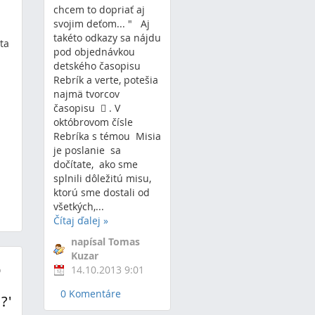
chcem to dopriať aj
svojim deťom... " Aj
takéto odkazy sa nájdu
ota
pod objednávkou
detského časopisu
Rebrík a verte, potešia
najmä tvorcov
časopisu  . V
októbrovom čísle
Rebríka s témou Misia
je poslanie sa
dočítate, ako sme
splnili dôležitú misu,
ktorú sme dostali od
všetkých,...
Čítaj ďalej
»
napísal Tomas
Kuzar
O
14.10.2013 9:01
0 Komentáre
?'