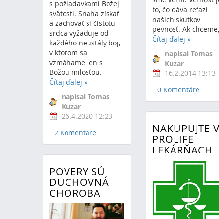
s požiadavkami Božej
to, čo dáva reťazi
svätosti. Snaha získať
našich skutkov
a zachovať si čistotu
pevnosť. Ak chceme,.
srdca vyžaduje od
Čítaj ďalej
»
každého neustály boj,
v ktorom sa
napísal Tomas
vzmáhame len s
Kuzar
Božou milosťou.
16.2.2014 13:13
Čítaj ďalej
»
0 Komentáre
napísal Tomas
Kuzar
26.4.2020 12:23
NAKUPUJTE 
2 Komentáre
PROLIFE
LEKÁRŇACH
POVERY SÚ
DUCHOVNÁ
CHOROBA