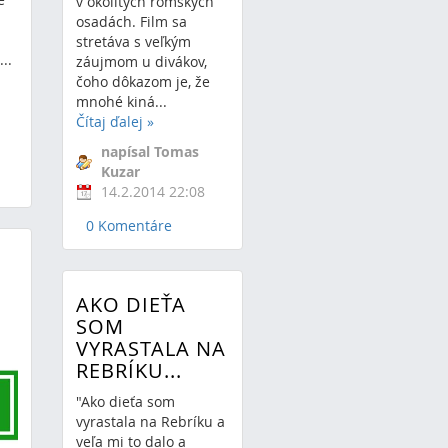
v okolitých rómskych
osadách. Film sa
stretáva s veľkým
..
záujmom u divákov,
čoho dôkazom je, že
mnohé kiná...
Čítaj ďalej
»
napísal Tomas
Kuzar
14.2.2014 22:08
0 Komentáre
V
AKO DIEŤA
SOM
VYRASTALA NA
REBRÍKU...
"Ako dieťa som
vyrastala na Rebríku a
veľa mi to dalo a