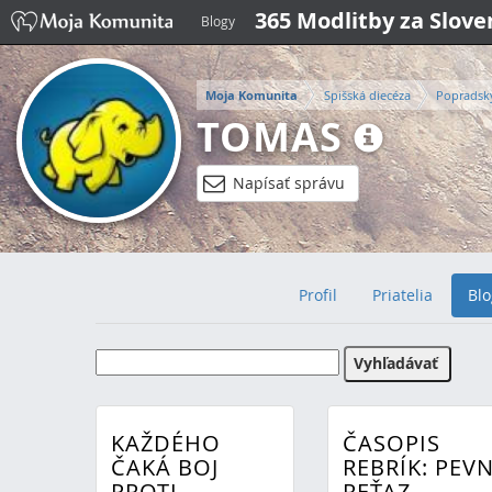
365 Modlitby za Slov
Blogy
Moja Komunita
Spišská diecéza
Popradsk
TOMAS
Napísať správu
Profil
Priatelia
Blo
KAŽDÉHO
ČASOPIS
ČAKÁ BOJ
REBRÍK: PEV
PROTI
REŤAZ