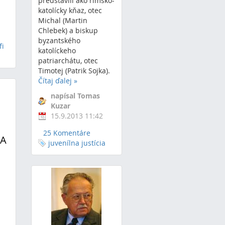
predstavili ako rímsko-
katolícky kňaz, otec
Michal (Martin
Chlebek) a biskup
byzantského
fi
katolíckeho
patriarchátu, otec
Timotej (Patrik Sojka).
Čítaj ďalej
»
napísal Tomas
Kuzar
15.9.2013 11:42
25 Komentáre
ŇA
juvenílna justícia