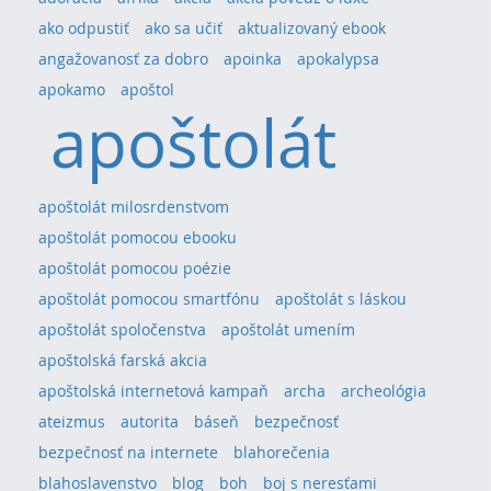
ako odpustiť
ako sa učiť
aktualizovaný ebook
angažovanosť za dobro
apoinka
apokalypsa
apokamo
apoštol
apoštolát
apoštolát milosrdenstvom
apoštolát pomocou ebooku
apoštolát pomocou poézie
apoštolát pomocou smartfónu
apoštolát s láskou
apoštolát spoločenstva
apoštolát umením
apoštolská farská akcia
apoštolská internetová kampaň
archa
archeológia
ateizmus
autorita
báseň
bezpečnosť
bezpečnosť na internete
blahorečenia
blahoslavenstvo
blog
boh
boj s neresťami