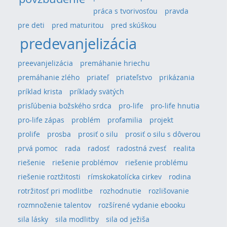
práca s tvorivosťou
pravda
pre deti
pred maturitou
pred skúškou
predevanjelizácia
preevanjelizácia
premáhanie hriechu
premáhanie zlého
priateľ
priateľstvo
prikázania
príklad krista
príklady svätých
prisľúbenia božského srdca
pro-life
pro-life hnutia
pro-life zápas
problém
profamilia
projekt
prolife
prosba
prosiť o silu
prosiť o silu s dôverou
prvá pomoc
rada
radosť
radostná zvesť
realita
riešenie
riešenie problémov
riešenie problému
riešenie roztžitosti
rímskokatolícka cirkev
rodina
rotržitosť pri modlitbe
rozhodnutie
rozlišovanie
rozmnoženie talentov
rozšírené vydanie ebooku
sila lásky
sila modlitby
sila od ježiša