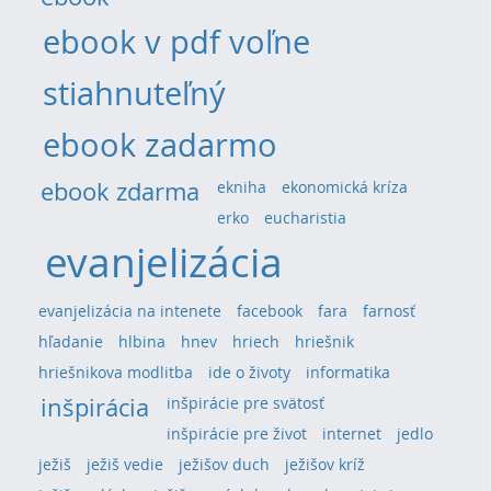
ebook v pdf voľne
stiahnuteľný
ebook zadarmo
ebook zdarma
ekniha
ekonomická kríza
erko
eucharistia
evanjelizácia
evanjelizácia na intenete
facebook
fara
farnosť
hľadanie
hlbina
hnev
hriech
hriešnik
hriešnikova modlitba
ide o životy
informatika
inšpirácia
inšpirácie pre svätosť
inšpirácie pre život
internet
jedlo
ježiš
ježiš vedie
ježišov duch
ježišov kríž