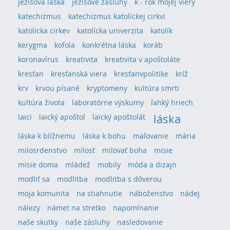
ježišova láska
ježišove zásluhy
k - rok mojej viery
katechizmus
katechizmus katolíckej cirkvi
katolícka cirkev
katolícka univerzita
katolík
kerygma
kofola
konkrétna láska
koráb
koronavírus
kreativita
kreativita v apoštoláte
kresťan
kresťanská viera
kresťanvpolitike
kríž
krv
krvou písané
kryptomeny
kultúra smrti
kultúra života
laboratórne výskumy
ľahký hriech
láska
laici
laický apoštol
laický apoštolát
láska k blížnemu
láska k bohu
maľovanie
mária
milosrdenstvo
milosť
milovať boha
misie
misie doma
mládež
mobily
móda a dizajn
modliť sa
modlitba
modlitba s dôverou
moja komunita
na stiahnutie
náboženstvo
nádej
nálezy
námet na stretko
napomínanie
naše skutky
naše zásluhy
nasledovanie