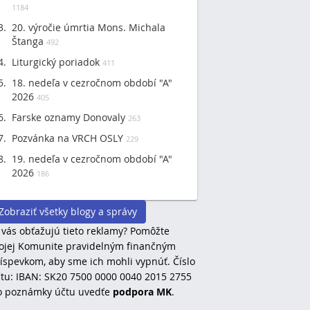
1184
20. výročie úmrtia Mons. Michala
Štanga
492
Liturgický poriadok
411
18. nedeľa v cezročnom období "A"
2026
405
Farske oznamy Donovaly
263
Pozvánka na VRCH OSLY
229
19. nedeľa v cezročnom období "A"
2026
186
Zobraziť všetky blogy a správy
 vás obťažujú tieto reklamy? Pomôžte
jej Komunite pravidelným finančným
íspevkom, aby sme ich mohli vypnúť. Číslo
tu: IBAN: SK20 7500 0000 0040 2015 2755
o poznámky účtu uvedťe
podpora MK
.