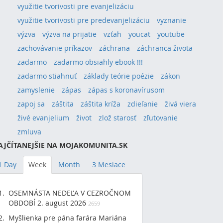
využitie tvorivosti pre evanjelizáciu
využitie tvorivosti pre predevanjelizáciu
vyznanie
výzva
výzva na prijatie
vzťah
youcat
youtube
zachovávanie príkazov
záchrana
záchranca života
zadarmo
zadarmo obsiahly ebook !!!
zadarmo stiahnuť
základy teórie poézie
zákon
zamyslenie
zápas
zápas s koronavírusom
zapoj sa
záštita
záštita kríža
zdieľanie
živá viera
živé evanjelium
život
zlož starosť
zľutovanie
zmluva
AJČÍTANEJŠIE NA MOJAKOMUNITA.SK
1 Day
Week
Month
3 Mesiace
OSEMNÁSTA NEDEĽA V CEZROČNOM
OBDOBÍ 2. august 2026
2659
Myšlienka pre pána farára Mariána