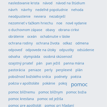
nasledovanie krista
návod
návod na štúdium
návrh
návrhy
nedeľné popoludnie
nehoda
neodpustenie
neviera
nezabiješ!
nezomrieť v ťažkom hriechu
noe
nové vydanie
o duchovnom zápase
obavy
obrana cirkvi
obrátenie
oceán
ochabnutie v láske
ochrana rodiny
ochrana života
odkaz
odmena
odpoveď
odpovede na útoky
odpustky
odsúdenie
odvaha
olympiáda
osobná skúsenosť
ozajstný priateľ
pán
pan ježiš
panna mária
pastorácia
peniaze
perly
perplexné
plán
pobožnosť božského srdca
podnety
poézia
pomoc
poézia v apoštoláte
pokánie
pokoj
pomoc blížnemu
pomoc blížnym
pomoc božia
pomoc kresťana
pomoc od ježiša
pomoc pre apoštolát
pomoc pri hľadaní