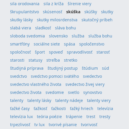
sila orodovania
sila z kríža
šírenie viery
škrupulantstvo
skúsenosť
skúška
skúšky
skutky
skutky lásky
skutky milosrdenstva
skutočný príbeh
slabá viera
sladkosť
sláva bohu
sloboda svedomia
slovensko
služba
služba bohu
smartfóny
sociálne siete
spása
spoločenstvo
spoločnosť
šport
spoveď
spravodlivosť
starosť
starosti
statusy
streľba
stretko
študijná príprava
študijný postup
štúdium
súd
svedctvo
svedctvo pomoci svätého
svedectvo
svedectvo vlastného života
svedectvo živej viery
svedectvo života
svedomie
svetlo
synovstvo
talenty
talenty lásky
talenty nádeje
talenty viery
ťažké časy
ťažkosť
ťažkosti
ťažký hriech
televízia
televízia lux
teória poézie
trápenie
trest
tresty
trpezlivosť
tv lux
tvorivé písanie
tvorivosť