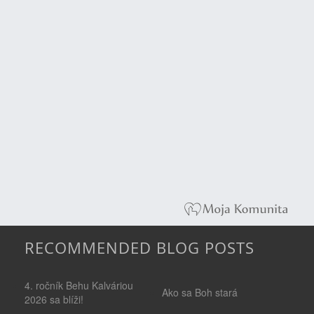
RECOMMENDED BLOG POSTS
4. ročník Behu Kalváriou
Ako sa Boh stará
2026 sa blíži!