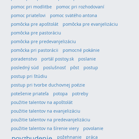
pomoc pri modlitbe
pomoc pri rozhodovaní
pomoc priateľovi
pomoc svätého antona
pomôcka pre apoštolát
pomôcka pre evanjelizáciu
pomôcka pre pastoráciu
pomôcka pre predevanjelizáciu
pomôcka pri pastorácii
pomocné pokánie
poradenstvo
portál postoy.sk
poslanie
posledný súd
poslušnosť
pôst
postup
postup pri štúdiu
postup pri tvorbe duchovnej poézie
potešenie priateľa
potopa
potreby
použitie talentov na apoštolát
použitie talentov na evanjelizáciu
použitie talentov na predevanjelizáciu
použitie talentov na šírenie viery
povolanie
povzbudenie
požehnanie
práca