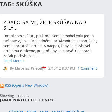
TAG: SKÚŠKA
ZDALO SA MI, ŽE JE SKÚŠKA NAD
SILY...
Dostal som skúšku, pri ktorej som nemohol voliť jedno
riešenie vyhovujúce jednému prikázaniu bez toho, že by
som neprekročil druhé. A naopak, keby som vyhovel
druhému doslovne, prekročil by som prvé. Čo teraz ?
Začali pochybnosti ...
Read More
»
By Miroslav Priecel
2/10/12 8:37 PM
1 Comment
RSS
(Opens New Window)
Showing 1 result.
JAVAX.PORTLET.TITLE.BGTCG
adorácia
afrika
akcia
akcia povedz o luxe