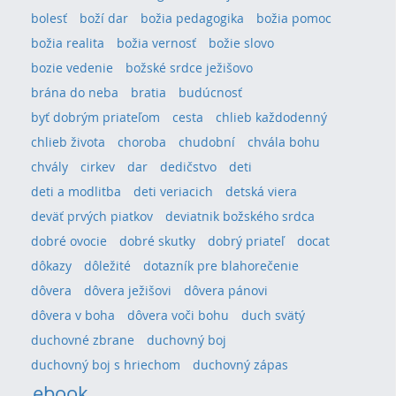
bolesť
boží dar
božia pedagogika
božia pomoc
božia realita
božia vernosť
božie slovo
bozie vedenie
božské srdce ježišovo
brána do neba
bratia
budúcnosť
byť dobrým priateľom
cesta
chlieb každodenný
chlieb života
choroba
chudobní
chvála bohu
chvály
cirkev
dar
dedičstvo
deti
deti a modlitba
deti veriacich
detská viera
deväť prvých piatkov
deviatnik božského srdca
dobré ovocie
dobré skutky
dobrý priateľ
docat
dôkazy
dôležité
dotazník pre blahorečenie
dôvera
dôvera ježišovi
dôvera pánovi
dôvera v boha
dôvera voči bohu
duch svätý
duchovné zbrane
duchovný boj
duchovný boj s hriechom
duchovný zápas
ebook