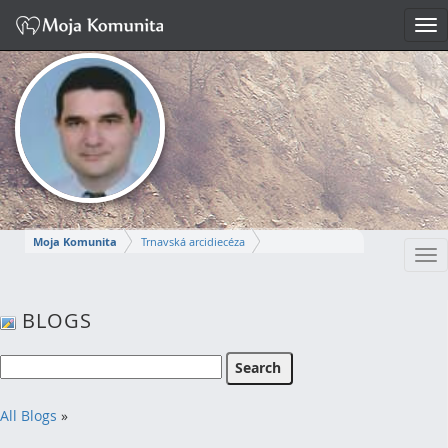
Tog
nav
Moja Komunita
Trnavská arcidiecéza
Tog
Dekanát Komárno
farnosť Komárno
nav
MIROSLAV
BLOGS
Napísať správu
All Blogs
»