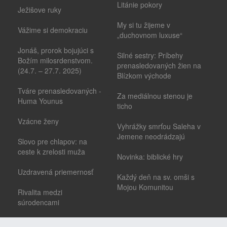
Litánie pokory
Ježišove ruky
My si tu žijeme v
Vážime si demokraciu
„duchovnom luxuse“
Jonáš, prorok bojujúci s
Silné sestry: Príbehy
Božím milosrdenstvom.
prenasledovaných žien na
(24.7. – 27.7. 2025)
Blízkom východe
Tváre prenasledovaných -
Za mediálnou stenou je
Huma Younus
ticho
Vzácne ženy
Vyhrážky smrťou Saleha v
Jemene neodrádzajú
Slovo pre chlapov: na
ceste k zrelosti muža
Novinka: biblické hry
Uzdravená priemernosť
Každý deň na sv. omši s
Mojou Komunitou
Rivalita medzi
súrodencami