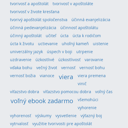
tvorivosť a apoštolát
tvorivosť v apoštoláte
tvorivosť v živote kresťana
tvorivý apoštolát spoločenstva
účinná evanjelizácia
účinná pedevanjelizácia
účinnosť apoštolátu
účinný apoštolát
učiteľ
úcta
úcta k rodičom
úcta k životu
uctievanie
uhoľný kameň
uistenie
univerzálny jazyk
úspech v boji
utrpenie
uzdravenie
úzkostlivé
úzkostlivosť
varovanie
vďaka bohu
večný život
vernosť
vernosť bohu
viera
vernosť božia
vianoce
viera premena
vinič
víťazstvo dobra
víťazstvo pomocou dobra
voľný čas
voľný ebook zadarmo
všemohúci
vyhorenie
vyhorenosť
výskumy
vysvetlenie
výťazný boj
vytrvalosť
využitie tvorivosti pre apoštolát