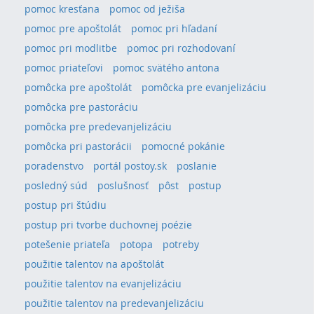
pomoc kresťana
pomoc od ježiša
pomoc pre apoštolát
pomoc pri hľadaní
pomoc pri modlitbe
pomoc pri rozhodovaní
pomoc priateľovi
pomoc svätého antona
pomôcka pre apoštolát
pomôcka pre evanjelizáciu
pomôcka pre pastoráciu
pomôcka pre predevanjelizáciu
pomôcka pri pastorácii
pomocné pokánie
poradenstvo
portál postoy.sk
poslanie
posledný súd
poslušnosť
pôst
postup
postup pri štúdiu
postup pri tvorbe duchovnej poézie
potešenie priateľa
potopa
potreby
použitie talentov na apoštolát
použitie talentov na evanjelizáciu
použitie talentov na predevanjelizáciu