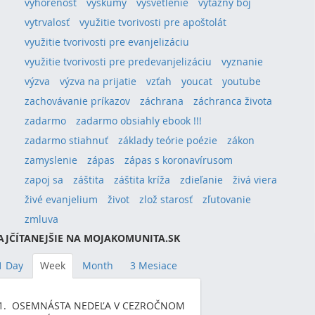
vyhorenosť
výskumy
vysvetlenie
výťazný boj
vytrvalosť
využitie tvorivosti pre apoštolát
využitie tvorivosti pre evanjelizáciu
využitie tvorivosti pre predevanjelizáciu
vyznanie
výzva
výzva na prijatie
vzťah
youcat
youtube
zachovávanie príkazov
záchrana
záchranca života
zadarmo
zadarmo obsiahly ebook !!!
zadarmo stiahnuť
základy teórie poézie
zákon
zamyslenie
zápas
zápas s koronavírusom
zapoj sa
záštita
záštita kríža
zdieľanie
živá viera
živé evanjelium
život
zlož starosť
zľutovanie
zmluva
AJČÍTANEJŠIE NA MOJAKOMUNITA.SK
1 Day
Week
Month
3 Mesiace
OSEMNÁSTA NEDEĽA V CEZROČNOM