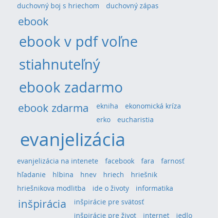
duchovný boj s hriechom
duchovný zápas
ebook
ebook v pdf voľne
stiahnuteľný
ebook zadarmo
ebook zdarma
ekniha
ekonomická kríza
erko
eucharistia
evanjelizácia
evanjelizácia na intenete
facebook
fara
farnosť
hľadanie
hlbina
hnev
hriech
hriešnik
hriešnikova modlitba
ide o životy
informatika
inšpirácia
inšpirácie pre svätosť
inšpirácie pre život
internet
jedlo