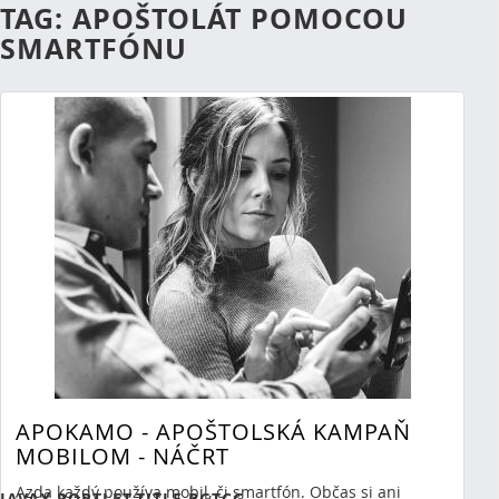
TAG: APOŠTOLÁT POMOCOU
SMARTFÓNU
APOKAMO - APOŠTOLSKÁ KAMPAŇ
RSS
(Opens New Window)
MOBILOM - NÁČRT
Showing 0 results.
Azda každý používa mobil, či smartfón. Občas si ani
JAVAX.PORTLET.TITLE.BGTCG