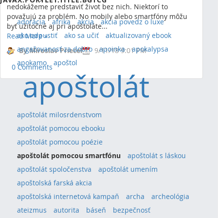
nedokážeme predstaviť život bez nich. Niektorí to
považujú za problém. No mobily alebo smartfóny môžu
adorácia
afrika
akcia
akcia povedz o luxe
byť užitočné aj pri apoštoláte...
ako odpustiť
ako sa učiť
aktualizovaný ebook
Read More
»
angažovanosť za dobro
apoinka
apokalypsa
By Miroslav Priecel
9/11/18 9:01 PM
apokamo
apoštol
0 Comments
apoštolát
apoštolát milosrdenstvom
apoštolát pomocou ebooku
apoštolát pomocou poézie
apoštolát pomocou smartfónu
apoštolát s láskou
apoštolát spoločenstva
apoštolát umením
apoštolská farská akcia
apoštolská internetová kampaň
archa
archeológia
ateizmus
autorita
báseň
bezpečnosť