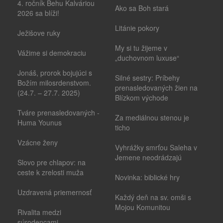
4. ročník Behu Kalváriou
Ako sa Boh stará
2026 sa blíži!
Litánie pokory
Ježišove ruky
My si tu žijeme v
Vážime si demokraciu
„duchovnom luxuse“
Jonáš, prorok bojujúci s
Silné sestry: Príbehy
Božím milosrdenstvom.
prenasledovaných žien na
(24.7. – 27.7. 2025)
Blízkom východe
Tváre prenasledovaných -
Za mediálnou stenou je
Huma Younus
ticho
Vzácne ženy
Vyhrážky smrťou Saleha v
Jemene neodrádzajú
Slovo pre chlapov: na
ceste k zrelosti muža
Novinka: biblické hry
Uzdravená priemernosť
Každý deň na sv. omši s
Mojou Komunitou
Rivalita medzi
súrodencami