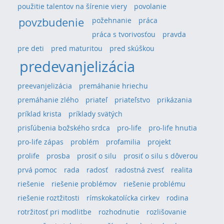
použitie talentov na šírenie viery
povolanie
povzbudenie
požehnanie
práca
práca s tvorivosťou
pravda
pre deti
pred maturitou
pred skúškou
predevanjelizácia
preevanjelizácia
premáhanie hriechu
premáhanie zlého
priateľ
priateľstvo
prikázania
príklad krista
príklady svätých
prisľúbenia božského srdca
pro-life
pro-life hnutia
pro-life zápas
problém
profamilia
projekt
prolife
prosba
prosiť o silu
prosiť o silu s dôverou
prvá pomoc
rada
radosť
radostná zvesť
realita
riešenie
riešenie problémov
riešenie problému
riešenie roztžitosti
rímskokatolícka cirkev
rodina
rotržitosť pri modlitbe
rozhodnutie
rozlišovanie