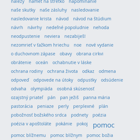
nálezy
námet na stretko
napomínanie
naše skutky
naše zásluhy
nasledovanie
nasledovanie krista
návod
návod na štúdium
návrh
návrhy
nedeľné popoludnie
nehoda
neodpustenie
neviera
nezabiješ!
nezomrieť v ťažkom hriechu
noe
nové vydanie
o duchovnom zápase
obavy
obrana cirkvi
obrátenie
oceán
ochabnutie v láske
ochrana rodiny
ochrana života
odkaz
odmena
odpoveď
odpovede na útoky
odpustky
odsúdenie
odvaha
olympiáda
osobná skúsenosť
ozajstný priateľ
pán
pan ježiš
panna mária
pastorácia
peniaze
perly
perplexné
plán
pobožnosť božského srdca
podnety
poézia
pomoc
poézia v apoštoláte
pokánie
pokoj
pomoc blížnemu
pomoc blížnym
pomoc božia