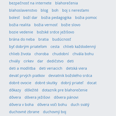
bezpečnosť na internete
blahorečenia
blahoslavenstvo
blog
boh
boj s neresťami
bolesť
boží dar
božia pedagogika
božia pomoc
božia realita
božia vernosť
božie slovo
bozie vedenie
božské srdce ježišovo
brána do neba
bratia
budúcnosť
byť dobrým priateľom
cesta
chlieb každodenný
chlieb života
choroba
chudobní
chvála bohu
chvály
cirkev
dar
dedičstvo
deti
deti a modlitba
deti veriacich
detská viera
deväť prvých piatkov
deviatnik božského srdca
dobré ovocie
dobré skutky
dobrý priateľ
docat
dôkazy
dôležité
dotazník pre blahorečenie
dôvera
dôvera ježišovi
dôvera pánovi
dôvera v boha
dôvera voči bohu
duch svätý
duchovné zbrane
duchovný boj