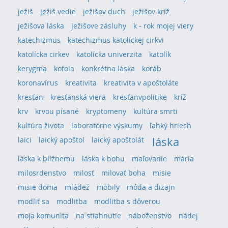
ježiš
ježiš vedie
ježišov duch
ježišov kríž
ježišova láska
ježišove zásluhy
k - rok mojej viery
katechizmus
katechizmus katolíckej cirkvi
katolícka cirkev
katolícka univerzita
katolík
kerygma
kofola
konkrétna láska
koráb
koronavírus
kreativita
kreativita v apoštoláte
kresťan
kresťanská viera
kresťanvpolitike
kríž
krv
krvou písané
kryptomeny
kultúra smrti
kultúra života
laboratórne výskumy
ľahký hriech
láska
laici
laický apoštol
laický apoštolát
láska k blížnemu
láska k bohu
maľovanie
mária
milosrdenstvo
milosť
milovať boha
misie
misie doma
mládež
mobily
móda a dizajn
modliť sa
modlitba
modlitba s dôverou
moja komunita
na stiahnutie
náboženstvo
nádej