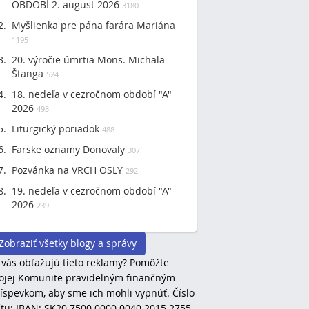
OBDOBÍ 2. august 2026
3180
Myšlienka pre pána farára Mariána
1195
20. výročie úmrtia Mons. Michala
Štanga
524
18. nedeľa v cezročnom období "A"
2026
493
Liturgický poriadok
488
Farske oznamy Donovaly
307
Pozvánka na VRCH OSLY
292
19. nedeľa v cezročnom období "A"
2026
239
Zobraziť všetky blogy a správy
 vás obťažujú tieto reklamy? Pomôžte
jej Komunite pravidelným finančným
íspevkom, aby sme ich mohli vypnúť. Číslo
tu: IBAN: SK20 7500 0000 0040 2015 2755