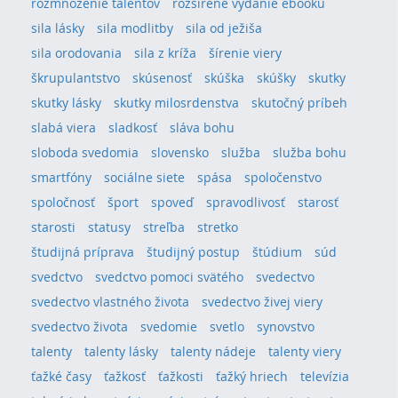
rozmnoženie talentov
rozšírené vydanie ebooku
sila lásky
sila modlitby
sila od ježiša
sila orodovania
sila z kríža
šírenie viery
škrupulantstvo
skúsenosť
skúška
skúšky
skutky
skutky lásky
skutky milosrdenstva
skutočný príbeh
slabá viera
sladkosť
sláva bohu
sloboda svedomia
slovensko
služba
služba bohu
smartfóny
sociálne siete
spása
spoločenstvo
spoločnosť
šport
spoveď
spravodlivosť
starosť
starosti
statusy
streľba
stretko
študijná príprava
študijný postup
štúdium
súd
svedctvo
svedctvo pomoci svätého
svedectvo
svedectvo vlastného života
svedectvo živej viery
svedectvo života
svedomie
svetlo
synovstvo
talenty
talenty lásky
talenty nádeje
talenty viery
ťažké časy
ťažkosť
ťažkosti
ťažký hriech
televízia