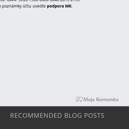
o poznámky účtu uvedťe
podpora MK
.
RECOMMENDED BLOG POSTS