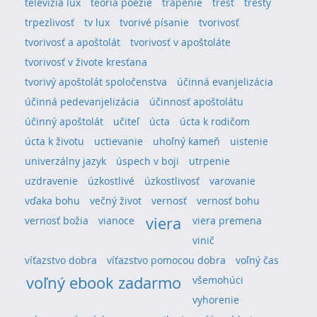
televízia lux
teória poézie
trápenie
trest
tresty
trpezlivosť
tv lux
tvorivé písanie
tvorivosť
tvorivosť a apoštolát
tvorivosť v apoštoláte
tvorivosť v živote kresťana
tvorivý apoštolát spoločenstva
účinná evanjelizácia
účinná pedevanjelizácia
účinnosť apoštolátu
účinný apoštolát
učiteľ
úcta
úcta k rodičom
úcta k životu
uctievanie
uhoľný kameň
uistenie
univerzálny jazyk
úspech v boji
utrpenie
uzdravenie
úzkostlivé
úzkostlivosť
varovanie
vďaka bohu
večný život
vernosť
vernosť bohu
viera
vernosť božia
vianoce
viera premena
vinič
víťazstvo dobra
víťazstvo pomocou dobra
voľný čas
voľný ebook zadarmo
všemohúci
vyhorenie