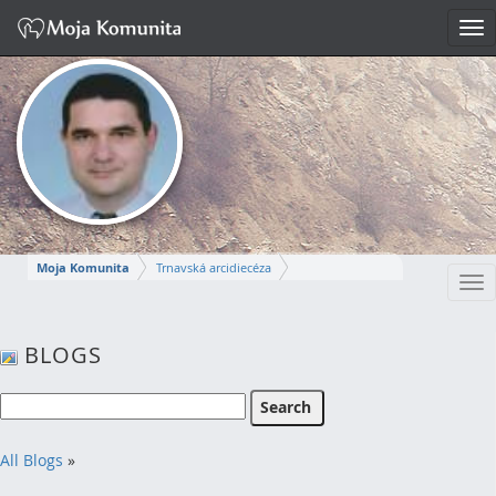
Tog
nav
Moja Komunita
Trnavská arcidiecéza
Tog
Dekanát Komárno
farnosť Komárno
nav
MIROSLAV
BLOGS
Napísať správu
All Blogs
»