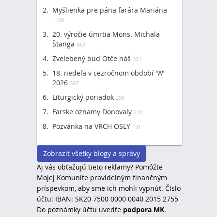
Myšlienka pre pána farára Mariána
1108
20. výročie úmrtia Mons. Michala
Štanga
463
Zvelebený buď Otče náš
321
18. nedeľa v cezročnom období "A"
2026
307
Liturgický poriadok
295
Farske oznamy Donovaly
210
Pozvánka na VRCH OSLY
191
Zobraziť všetky blogy a správy
Aj vás obťažujú tieto reklamy? Pomôžte
Mojej Komunite pravidelným finančným
príspevkom, aby sme ich mohli vypnúť. Číslo
účtu: IBAN: SK20 7500 0000 0040 2015 2755
Do poznámky účtu uvedťe
podpora MK
.