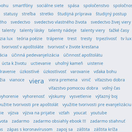
bohu
smartfóny
sociálne siete
spása
spoločenstvo
spoločno
statusy
streľba
stretko
študijná príprava
študijný postup
tého
svedectvo
svedectvo vlastného života
svedectvo živej viery
talenty
talenty lásky
talenty nádeje
talenty viery
ťažké časy
ízia lux
teória poézie
trápenie
trest
tresty
trpezlivosť
tv lux
tvorivosť v apoštoláte
tvorivosť v živote kresťana
ácia
účinná pedevanjelizácia
účinnosť apoštolátu
úcta k životu
uctievanie
uhoľný kameň
uistenie
dravenie
úzkostlivé
úzkostlivosť
varovanie
vďaka bohu
viera
žia
vianoce
viera premena
vinič
víťazstvo dobra
víťazstvo pomocou dobra
voľný čas
vyhorenie
vyhorenosť
výskumy
vysvetlenie
výťazný boj
yužitie tvorivosti pre apoštolát
využitie tvorivosti pre evanjelizáciu
ie
výzva
výzva na prijatie
vzťah
youcat
youtube
vota
zadarmo
zadarmo obsiahly ebook !!!
zadarmo stiahnuť
as
zápas s koronavírusom
zapoj sa
záštita
záštita kríža