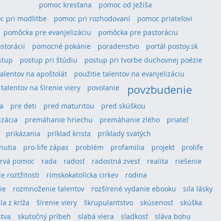
pomoc kresťana
pomoc od ježiša
 pri modlitbe
pomoc pri rozhodovaní
pomoc priateľovi
pomôcka pre evanjelizáciu
pomôcka pre pastoráciu
storácii
pomocné pokánie
poradenstvo
portál postoy.sk
stup
postup pri štúdiu
postup pri tvorbe duchovnej poézie
talentov na apoštolát
použitie talentov na evanjelizáciu
povzbudenie
 talentov na šírenie viery
povolanie
a
pre deti
pred maturitou
pred skúškou
izácia
premáhanie hriechu
premáhanie zlého
priateľ
prikázania
príklad krista
príklady svätých
hnutia
pro-life zápas
problém
profamilia
projekt
prolife
rvá pomoc
rada
radosť
radostná zvesť
realita
riešenie
e roztžitosti
rímskokatolícka cirkev
rodina
ie
rozmnoženie talentov
rozšírené vydanie ebooku
sila lásky
ila z kríža
šírenie viery
škrupulantstvo
skúsenosť
skúška
stva
skutočný príbeh
slabá viera
sladkosť
sláva bohu