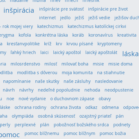
osť
hľadanie
hlbina
hnev
hriech
hriešnik
inšpirácia
inšpirácie pre svätosť
inšpirácie pre život
internet
jedlo
ježiš
ježiš vedie
ježišov duc
 - rok mojej viery
katechizmus
katechizmus katolíckej cirkvi
erygma
kofola
konkrétna láska
koráb
koronavírus
kreativita
ra
kresťanvpolitike
kríž
krv
krvou písané
kryptomeny
láska
umy
ľahký hriech
laici
laický apoštol
laický apoštolát
ria
milosrdenstvo
milosť
milovať boha
misie
misie doma
dlitba
modlitba s dôverou
moja komunita
na stiahnutie
napomínanie
naše skutky
naše zásluhy
nasledovanie
návrh
návrhy
nedeľné popoludnie
nehoda
neodpustenie
u
noe
nové vydanie
o duchovnom zápase
obavy
láske
ochrana rodiny
ochrana života
odkaz
odmena
odpove
aha
olympiáda
osobná skúsenosť
ozajstný priateľ
pán
perly
perplexné
plán
pobožnosť božského srdca
podnety
pomoc
pomoc blížnemu
pomoc blížnym
pomoc božia