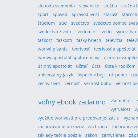
sloboda svedomia
slovensko
služba
služba 
šport
spoveď
spravodlivosť
starosť
starosti
štúdium
súd
svedctvo
svedctvo pomoci svä
svedectvo života
svedomie
svetlo
synovstvo
ťažkosť
ťažkosti
ťažký hriech
televízia
telev
tvorivé písanie
tvorivosť
tvorivosť a apoštolát
tvorivý apoštolát spoločenstva
účinná evanjeliz
účinný apoštolát
učiteľ
úcta
úcta k rodičom
univerzálny jazyk
úspech v boji
utrpenie
uz
večný život
vernosť
vernosť bohu
vernosť bo
voľný ebook zadarmo
všemohúci
vytrvalosť
v
využitie tvorivosti pre predevanjelizáciu
vyznan
zachovávanie príkazov
záchrana
záchranca ži
základy teórie poézie
zákon
zamyslenie
záp