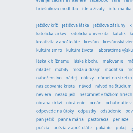
evanjelizácia na intenete
facebook
fara
farn
hriešnikova modlitba
ide o životy
informatika
ježišov kríž
ježišova láska
ježišove zásluhy
k
katolícka cirkev
katolícka univerzita
katolík
k
kreativita v apoštoláte
kresťan
kresťanská vie
kultúra smrti
kultúra života
laboratórne výsk
láska k blížnemu
láska k bohu
maľovanie
má
mládež
mobily
móda a dizajn
modliť sa
mo
náboženstvo
nádej
nálezy
námet na stretko
nasledovanie krista
návod
návod na štúdium
neviera
nezabiješ!
nezomrieť v ťažkom hriech
obrana cirkvi
obrátenie
oceán
ochabnutie v 
odpovede na útoky
odpustky
odsúdenie
odv
pan ježiš
panna mária
pastorácia
peniaze
poézia
poézia v apoštoláte
pokánie
pokoj