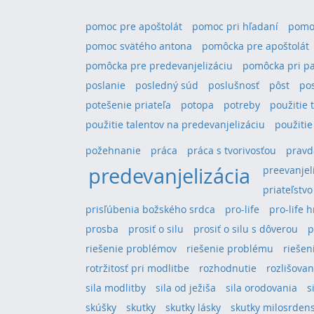
pomoc pre apoštolát
pomoc pri hľadaní
pomoc
pomoc svätého antona
pomôcka pre apoštolát
pomôcka pre predevanjelizáciu
pomôcka pri pa
poslanie
posledný súd
poslušnosť
pôst
po
potešenie priateľa
potopa
potreby
použitie 
použitie talentov na predevanjelizáciu
použitie
požehnanie
práca
práca s tvorivosťou
pravd
predevanjelizácia
preevanjel
priateľstvo
prisľúbenia božského srdca
pro-life
pro-life 
prosba
prosiť o silu
prosiť o silu s dôverou
p
riešenie problémov
riešenie problému
riešeni
rotržitosť pri modlitbe
rozhodnutie
rozlišovan
sila modlitby
sila od ježiša
sila orodovania
s
skúšky
skutky
skutky lásky
skutky milosrden