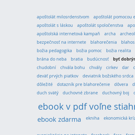
apoštolát milosrdenstvom
apoštolát pomocou 
apoštolát s láskou
apoštolát spoločenstva
apo
apoštolská internetová kampaň
archa
archeol
bezpečnosť na internete
blahorečenia
blahos
božia pedagogika
božia pomoc
božia realita
brána do neba
bratia
budúcnosť
byť dobrý
chudobní
chvála bohu
chvály
cirkev
dar
deväť prvých piatkov
deviatnik božského srdca
dôležité
dotazník pre blahorečenie
dôvera
d
duch svätý
duchovné zbrane
duchovný boj
ebook v pdf voľne stiah
ebook zdarma
ekniha
ekonomická krí