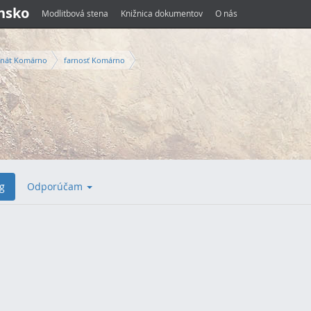
ensko
Modlitbová stena
Knižnica dokumentov
O nás
nát Komárno
farnosť Komárno
g
Odporúčam