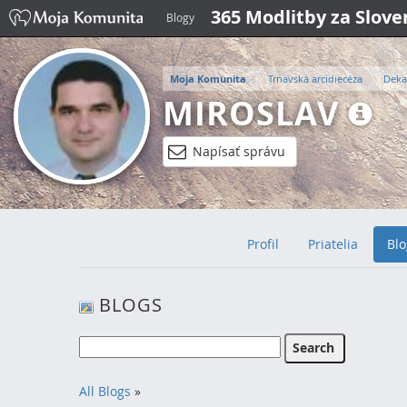
365 Modlitby za Slov
Blogy
Moja Komunita
Trnavská arcidiecéza
Deka
MIROSLAV
Napísať správu
Profil
Priatelia
Blo
BLOGS
All Blogs
»