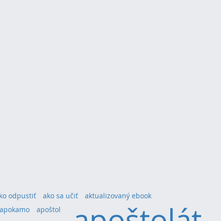
ko odpustiť
ako sa učiť
aktualizovaný ebook
apoštolát
apokamo
apoštol