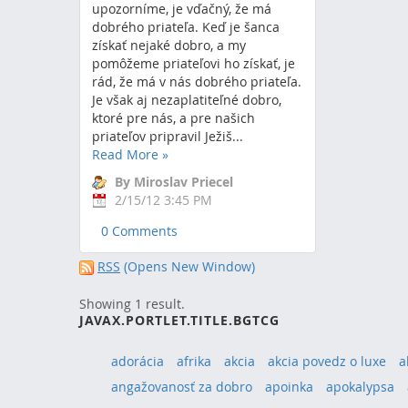
upozorníme, je vďačný, že má
dobrého priateľa. Keď je šanca
získať nejaké dobro, a my
pomôžeme priateľovi ho získať, je
rád, že má v nás dobrého priateľa.
Je však aj nezaplatiteľné dobro,
ktoré pre nás, a pre našich
priateľov pripravil Ježiš...
Read More
»
By Miroslav Priecel
2/15/12 3:45 PM
0 Comments
RSS
(Opens New Window)
Showing 1 result.
JAVAX.PORTLET.TITLE.BGTCG
adorácia
afrika
akcia
akcia povedz o luxe
a
angažovanosť za dobro
apoinka
apokalypsa