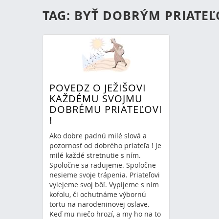
TAG: BYŤ DOBRÝM PRIATE
POVEDZ O JEŽIŠOVI
KAŽDÉMU SVOJMU
DOBRÉMU PRIATEĽOVI
!
Ako dobre padnú milé slová a
pozornosť od dobrého priateľa ! Je
milé každé stretnutie s ním.
Spoločne sa radujeme. Spoločne
nesieme svoje trápenia. Priateľovi
vylejeme svoj bôľ. Vypijeme s ním
kofolu, či ochutnáme výbornú
tortu na narodeninovej oslave.
Keď mu niečo hrozí, a my ho na to