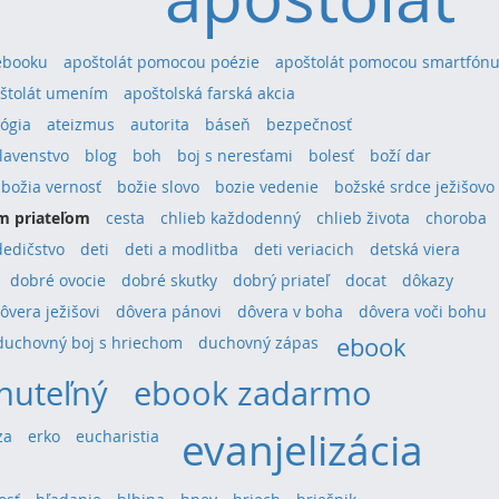
ebooku
apoštolát pomocou poézie
apoštolát pomocou smartfón
štolát umením
apoštolská farská akcia
ógia
ateizmus
autorita
báseň
bezpečnosť
lavenstvo
blog
boh
boj s neresťami
bolesť
boží dar
božia vernosť
božie slovo
bozie vedenie
božské srdce ježišovo
m priateľom
cesta
chlieb každodenný
chlieb života
choroba
dedičstvo
deti
deti a modlitba
deti veriacich
detská viera
dobré ovocie
dobré skutky
dobrý priateľ
docat
dôkazy
ôvera ježišovi
dôvera pánovi
dôvera v boha
dôvera voči bohu
ebook
duchovný boj s hriechom
duchovný zápas
nuteľný
ebook zadarmo
evanjelizácia
za
erko
eucharistia