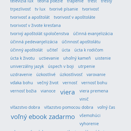
televízia lux
teória poézie
trápenie
trest
tresty
trpezlivosť
tv lux
tvorivé písanie
tvorivosť
tvorivosť a apoštolát
tvorivosť v apoštoláte
tvorivosť v živote kresťana
tvorivý apoštolát spoločenstva
účinná evanjelizácia
účinná pedevanjelizácia
účinnosť apoštolátu
účinný apoštolát
učiteľ
úcta
úcta k rodičom
úcta k životu
uctievanie
uhoľný kameň
uistenie
univerzálny jazyk
úspech v boji
utrpenie
uzdravenie
úzkostlivé
úzkostlivosť
varovanie
vďaka bohu
večný život
vernosť
vernosť bohu
viera
vernosť božia
vianoce
viera premena
vinič
víťazstvo dobra
víťazstvo pomocou dobra
voľný čas
voľný ebook zadarmo
všemohúci
vyhorenie