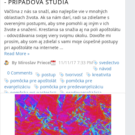
- PRÍPADOVÁ ŠTÚDIA
Väčšina z nás sa snaží, ako najlepšie vie v mnohých
oblastiach života. Ak sa nám darí, radi sa zdieľame s
overenými postupmi, aby sme pomohli aj iným v ich
živote a snažení. Kresťania sa snažia aj na poli apoštolátu
- odovzdávania svojej viery svojmu okoliu. Dovoľte mi
prosím, aby som aj zdieľal s vami moje úspešné postupy
pri apoštoláte na internete ...
Read More
»
By Miroslav Priecel
11/11/17 7:33 PM
svedectvo
návod
0 Comments
postup
tvorivosť
kreativita
pomôcka pre apoštolát
pomôcka pre
evanjelizáciu
pomôcka pre predevanjelizáciu
pomôcka pri pastorácii
predevanjelizácia
evanjelizácia
pomôcka pre pastoráciu
využitie
tvorivosti pre apoštolát
využitie tvorivosti pre
predevanjelizáciu
využitie tvorivosti pre
evanjelizáciu
krestanvpolitike
náboženstvo
postrehy
poradenstvo
povolanie
spoločenstvo
stretko
facebook
statusy
zdieľanie
internet
apoinka