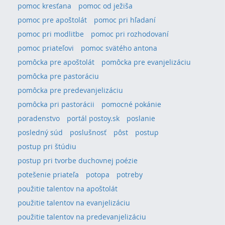
pomoc kresťana
pomoc od ježiša
pomoc pre apoštolát
pomoc pri hľadaní
pomoc pri modlitbe
pomoc pri rozhodovaní
pomoc priateľovi
pomoc svätého antona
pomôcka pre apoštolát
pomôcka pre evanjelizáciu
pomôcka pre pastoráciu
pomôcka pre predevanjelizáciu
pomôcka pri pastorácii
pomocné pokánie
poradenstvo
portál postoy.sk
poslanie
posledný súd
poslušnosť
pôst
postup
postup pri štúdiu
postup pri tvorbe duchovnej poézie
potešenie priateľa
potopa
potreby
použitie talentov na apoštolát
použitie talentov na evanjelizáciu
použitie talentov na predevanjelizáciu