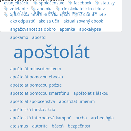
evanjelizáciu
spoločenstvo
facebook
statusy
zdieľanie
apoinka
rímskokatolícka cirkev
adorácia
afrika
akcia
akcia povedz o luxe
apošolská internetová kampaň
sociálne siete
ako odpustiť
ako sa učiť
aktualizovaný ebook
angažovanosť za dobro
apoinka
apokalypsa
apokamo
apoštol
apoštolát
apoštolát milosrdenstvom
apoštolát pomocou ebooku
apoštolát pomocou poézie
apoštolát pomocou smartfónu
apoštolát s láskou
apoštolát spoločenstva
apoštolát umením
apoštolská farská akcia
apoštolská internetová kampaň
archa
archeológia
ateizmus
autorita
báseň
bezpečnosť