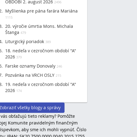
OBDOBÍ 2. august 2026
2496
Myšlienka pre pána farára Mariána
1115
20. výročie úmrtia Mons. Michala
Štanga
479
Liturgický poriadok
389
18. nedeľa v cezročnom období "A"
2026
379
Farske oznamy Donovaly
246
Pozvánka na VRCH OSLY
215
19. nedeľa v cezročnom období "A"
2026
174
Zobraziť všetky blogy a správy
 vás obťažujú tieto reklamy? Pomôžte
jej Komunite pravidelným finančným
íspevkom, aby sme ich mohli vypnúť. Číslo
tu: IBAN: SK20 7500 0000 0040 2015 2755