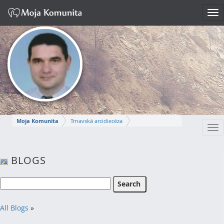
Tog
nav
Moja Komunita
Trnavská arcidiecéza
Tog
Dekanát Komárno
farnosť Komárno
nav
MIROSLAV
BLOGS
Napísať správu
All Blogs
»