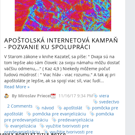
APOŠTOLSKÁ INTERNETOVÁ KAMPAŇ
- POZVANIE KU SPOLUPRÁCI
V Starom zákone v knihe Kazateľ, sa píše: " Dvaja sú na
tom lepšie ako sám človek: za svoju námahu môžu dostať
väčšiu odmenu,..." ( Kaz 4,9 ) Niekedy môžeme počuť
ľudovú múdrosť : " Viac hláv - viac rozumu." A tak aj pri
apoštoláte je lepšie, ak sa spojí viac síl, viac ľudí...
Read More
»
By Miroslav Priecel
11/16/17 9:34 PM
viera
svedectvo
2 Comments
návod
apoštolát
pomôcka pre
apoštolát
pomôcka pre evanjelizáciu
pomôcka
RSS
(Opens New Window)
pre predevanjelizáciu
predevanjelizácia
evanjelizácia
využitie tvorivosti pre
Showing 0 results.
predevanjelizáciu
využitie tvorivosti pre
JAVAX.PORTLET.TITLE.BGTCG