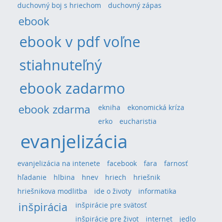
duchovný boj s hriechom
duchovný zápas
ebook
ebook v pdf voľne
stiahnuteľný
ebook zadarmo
ebook zdarma
ekniha
ekonomická kríza
erko
eucharistia
evanjelizácia
evanjelizácia na intenete
facebook
fara
farnosť
hľadanie
hlbina
hnev
hriech
hriešnik
hriešnikova modlitba
ide o životy
informatika
inšpirácia
inšpirácie pre svätosť
inšpirácie pre život
internet
jedlo