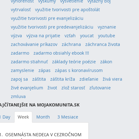
vyhorenosť
výskumy
vysvetlenie
výťazný boj
vytrvalosť
využitie tvorivosti pre apoštolát
využitie tvorivosti pre evanjelizáciu
využitie tvorivosti pre predevanjelizáciu
vyznanie
výzva
výzva na prijatie
vzťah
youcat
youtube
zachovávanie príkazov
záchrana
záchranca života
zadarmo
zadarmo obsiahly ebook !!!
zadarmo stiahnuť
základy teórie poézie
zákon
zamyslenie
zápas
zápas s koronavírusom
zapoj sa
záštita
záštita kríža
zdieľanie
živá viera
živé evanjelium
život
zlož starosť
zľutovanie
zmluva
AJČÍTANEJŠIE NA MOJAKOMUNITA.SK
1 Day
Week
Month
3 Mesiace
OSEMNÁSTA NEDEĽA V CEZROČNOM