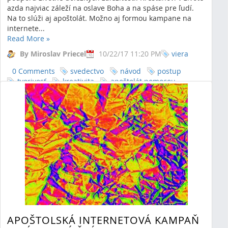
azda najviac záleží na oslave Boha a na spáse pre ľudí.
Na to slúži aj apoštolát. Možno aj formou kampane na
internete...
Read More
»
By Miroslav Priecel
10/22/17 11:20 PM
viera
0 Comments
svedectvo
návod
postup
tvorivosť
kreativita
apoštolát pomocou
ebooku
apoštolát
pomôcka pre apoštolát
pomôcka pre evanjelizáciu
pomôcka pre
predevanjelizáciu
predevanjelizácia
evanjelizácia
pomôcka pre pastoráciu
spoločenstvo
zdieľanie
apoinka
rímskokatolícka cirkev
mládež
apoštolská
internetová kampaň
APOŠTOLSKÁ INTERNETOVÁ KAMPAŇ