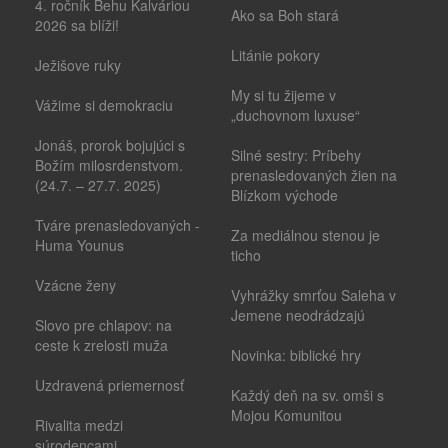
4. ročník Behu Kalváriou
Ako sa Boh stará
2026 sa blíži!
Litánie pokory
Ježišove ruky
My si tu žijeme v
Vážime si demokraciu
„duchovnom luxuse“
Jonáš, prorok bojujúci s
Silné sestry: Príbehy
Božím milosrdenstvom.
prenasledovaných žien na
(24.7. – 27.7. 2025)
Blízkom východe
Tváre prenasledovaných -
Za mediálnou stenou je
Huma Younus
ticho
Vzácne ženy
Vyhrážky smrťou Saleha v
Jemene neodrádzajú
Slovo pre chlapov: na
ceste k zrelosti muža
Novinka: biblické hry
Uzdravená priemernosť
Každý deň na sv. omši s
Mojou Komunitou
Rivalita medzi
súrodencami