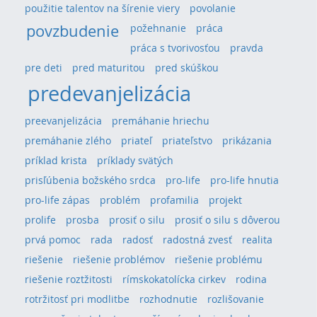
použitie talentov na šírenie viery
povolanie
povzbudenie
požehnanie
práca
práca s tvorivosťou
pravda
pre deti
pred maturitou
pred skúškou
predevanjelizácia
preevanjelizácia
premáhanie hriechu
premáhanie zlého
priateľ
priateľstvo
prikázania
príklad krista
príklady svätých
prisľúbenia božského srdca
pro-life
pro-life hnutia
pro-life zápas
problém
profamilia
projekt
prolife
prosba
prosiť o silu
prosiť o silu s dôverou
prvá pomoc
rada
radosť
radostná zvesť
realita
riešenie
riešenie problémov
riešenie problému
riešenie roztžitosti
rímskokatolícka cirkev
rodina
rotržitosť pri modlitbe
rozhodnutie
rozlišovanie