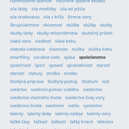
rozmnoženie talentov
rozšírené vydanie ebooku
sila lásky
sila modlitby
sila od ježiša
sila orodovania
sila z kríža
šírenie viery
škrupulantstvo
skúsenosť
skúška
skúšky
skutky
skutky lásky
skutky milosrdenstva
skutočný príbeh
slabá viera
sladkosť
sláva bohu
sloboda svedomia
slovensko
služba
služba bohu
smartfóny
sociálne siete
spása
spoločenstvo
spoločnosť
šport
spoveď
spravodlivosť
starosť
starosti
statusy
streľba
stretko
študijná príprava
študijný postup
štúdium
súd
svedctvo
svedctvo pomoci svätého
svedectvo
svedectvo vlastného života
svedectvo živej viery
svedectvo života
svedomie
svetlo
synovstvo
talenty
talenty lásky
talenty nádeje
talenty viery
ťažké časy
ťažkosť
ťažkosti
ťažký hriech
televízia