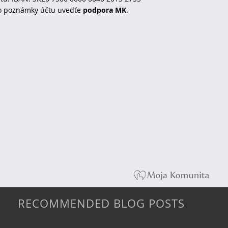
o poznámky účtu uvedťe
podpora MK
.
RECOMMENDED BLOG POSTS