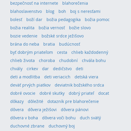
bezpečnosť na internete
blahorečenia
blahoslavenstvo
blog
boh
boj s neresťami
bolesť
boží dar
božia pedagogika
božia pomoc
božia realita
božia vernosť
božie slovo
bozie vedenie
božské srdce ježišovo
brána do neba
bratia
budúcnosť
byť dobrým priateľom
cesta
chlieb každodenný
chlieb života
choroba
chudobní
chvála bohu
chvály
cirkev
dar
dedičstvo
deti
deti a modlitba
deti veriacich
detská viera
deväť prvých piatkov
deviatnik božského srdca
dobré ovocie
dobré skutky
dobrý priateľ
docat
dôkazy
dôležité
dotazník pre blahorečenie
dôvera
dôvera ježišovi
dôvera pánovi
dôvera v boha
dôvera voči bohu
duch svätý
duchovné zbrane
duchovný boj