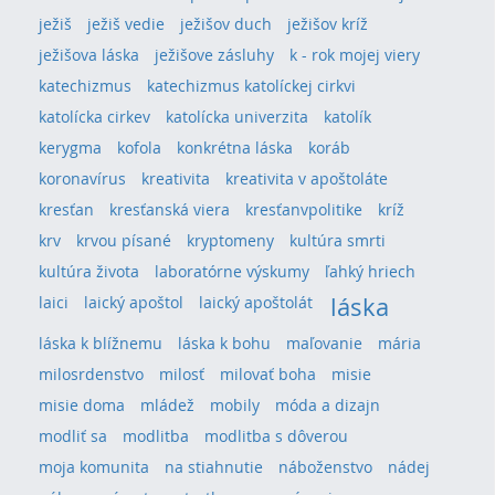
ježiš
ježiš vedie
ježišov duch
ježišov kríž
ježišova láska
ježišove zásluhy
k - rok mojej viery
katechizmus
katechizmus katolíckej cirkvi
katolícka cirkev
katolícka univerzita
katolík
kerygma
kofola
konkrétna láska
koráb
koronavírus
kreativita
kreativita v apoštoláte
kresťan
kresťanská viera
kresťanvpolitike
kríž
krv
krvou písané
kryptomeny
kultúra smrti
kultúra života
laboratórne výskumy
ľahký hriech
láska
laici
laický apoštol
laický apoštolát
láska k blížnemu
láska k bohu
maľovanie
mária
milosrdenstvo
milosť
milovať boha
misie
misie doma
mládež
mobily
móda a dizajn
modliť sa
modlitba
modlitba s dôverou
moja komunita
na stiahnutie
náboženstvo
nádej