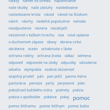
nálezy
námet na stretko
napomínanie
naše skutky
naše zásluhy
nasledovanie
nasledovanie krista
návod
návod na štúdium
návrh
návrhy
nedeľné popoludnie
nehoda
neodpustenie
neviera
nezabiješ!
nezomrieť v ťažkom hriechu
noe
nové vydanie
o duchovnom zápase
obavy
obrana cirkvi
obrátenie
oceán
ochabnutie v láske
ochrana rodiny
ochrana života
odkaz
odmena
odpoveď
odpovede na útoky
odpustky
odsúdenie
odvaha
olympiáda
osobná skúsenosť
ozajstný priateľ
pán
pan ježiš
panna mária
pastorácia
peniaze
perly
perplexné
plán
pobožnosť božského srdca
podnety
poézia
pomoc
poézia v apoštoláte
pokánie
pokoj
pomoc blížnemu
pomoc blížnym
pomoc božia